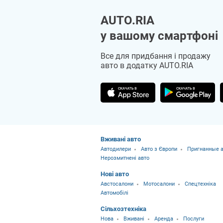
AUTO.RIA
у вашому смартфоні
Все для придбання і продажу
авто в додатку AUTO.RIA
Вживані авто
Автодилери
Авто з Європи
Пригнанные а
Нерозмитнені авто
Нові авто
Австосалони
Мотосалони
Спецтехніка
Автомобілі
Сільхозтехніка
Нова
Вживані
Аренда
Послуги