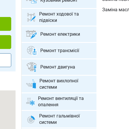
Кузовний ремонт
Діагностик
Заміна пали
Заміна масл
Діагностика
Ремонт ходової та
батареї
підвіски
Заміна авт
Ремонт електрики
Налаштуван
Ремонт акум
Ремонт трансмісії
Зарядка аку
Ремонт двигуна
Ремонт вихлопної
системи
Ремонт вентиляції та
опалення
Ремонт гальмівної
системи