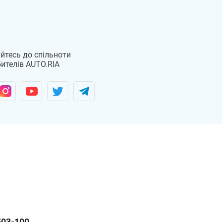
йтесь до спільноти
ителів AUTO.RIA
503-100