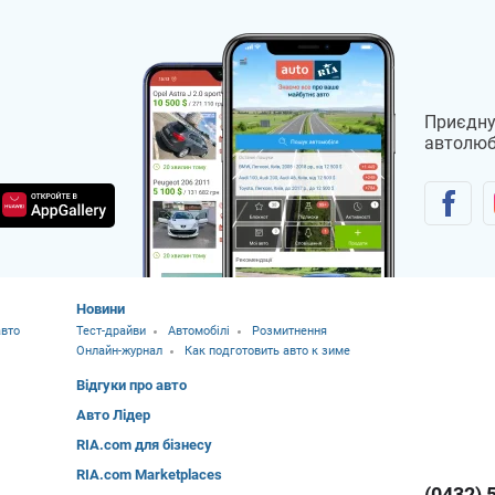
Приєдну
автолюб
Новини
вто
Тест-драйви
Автомобілі
Розмитнення
Онлайн-журнал
Как подготовить авто к зиме
Відгуки про авто
Авто Лідер
RIA.com для бізнесу
RIA.com Marketplaces
(0432) 