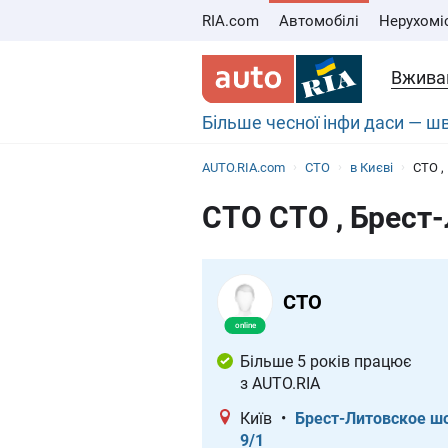
RIA.com
Автомобілі
Нерухомі
Вживан
Більше чесної інфи даси — 
AUTO.RIA.com
СТО
в Києві
СТО ,
СТО СТО , Брест-
СТО
Більше 5 років працює
з AUTO.RIA
Київ
•
Брест-Литовское шо
9/1