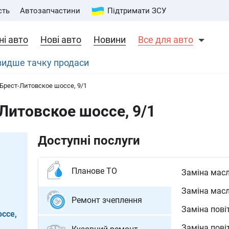
сть
Автозапчастини
Підтримати ЗСУ
і авто
Нові авто
Новини
Все для авто
швидше тачку продаси
 Брест-Литовское шоссе, 9/1
Литовское шоссе, 9/1
Доступні послуги
Планове ТО
Заміна масл
Капітальний
Діагностика
Установка с
Ремонт АКП
Перевірка, 
Заправка к
Заміна галь
Ремонт інж
Фарбування
сажі (DPF)
Заміна масл
Діагностика
Розвал-схо
Ремонт та з
Ремонт МКП
Ремонт кон
Ремонт зчеплення
Промивання
Кузовний ре
Заміна пові
системи: ін
Ремонт та з
Заміна та д
ссе,
Заміна дво
зварювання
заслінки
Заміна пові