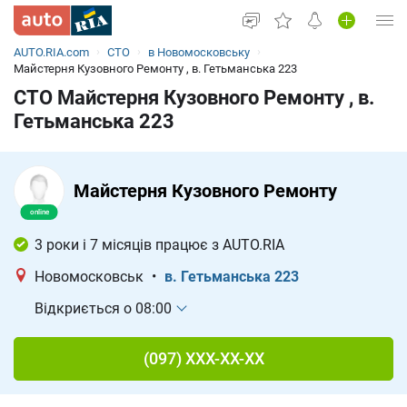
AUTO.RIA.com
СТО
в Новомосковську
Увійти в кабінет
Майстерня Кузовного Ремонту , в. Гетьманська 223
СТО Майстерня Кузовного Ремонту , в.
Вживані авто
Гетьманська 223
Нові авто
Новини
Майстерня Кузовного Ремонту
Все для авто
3 роки і 7 місяців працює з AUTO.RIA
Новомосковськ
•
в. Гетьманська 223
Відкриється о 08:00
(097) XXX-XX-XX