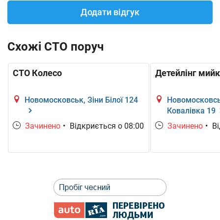
Додати відгук
Схожі СТО поруч
СТО Колесо
Детейлінг мийк
Новомосковськ, Зіни Білої 124
Новомосковсь
Ковалівка 19
Зачинено
•
Відкриється о 08:00
Зачинено
•
Ві