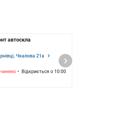
Mitsubishi
Nissan
нт автоскла
Renault
Rolls-Royce
рнівці, Чкалова 21а
чинено
•
Відкриється о 10:00
Skoda
Smart
TATA
Toyota
Acura
Hummer