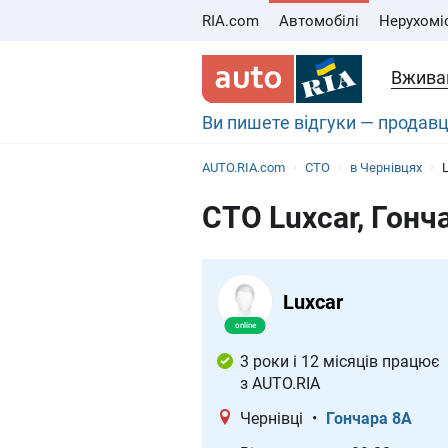
RIA.com
Автомобілі
Нерухомі
Вживан
Ви пишете відгуки — продавц
AUTO.RIA.com
СТО
в Чернівцях
СТО Luxcar, Гонч
Luxcar
3 роки і 12 місяців працює
з AUTO.RIA
Чернівці
•
Гончара 8А