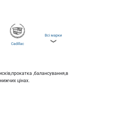
Всі марки
Cadillac
Dacia
Daewoo
сків,прокатка ,балансування,в
нижчих цінах.
Honda
Hyundai
Kia
Land Rover