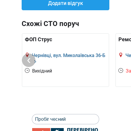
Додати відгук
Lexus
Mazda
Mercedes-Benz
Схожі СТО поруч
ФОП Струс
Ремо
Opel
Peugeot
Porsche
Чернівці, вул. Миколаївська 36-Б
Че
8:00
Вихідний
За
Rover
Saab
SEAT
SsangYong
Subaru
Suzuki
Volkswagen
Volvo
ВАЗ