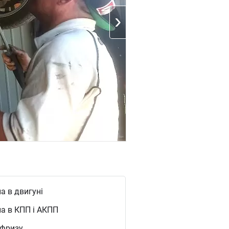
а в двигуні
а в КПП і АКПП
ифризу