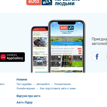
Infiniti
Lincoln
MINI
Chery
Приєдну
автолюб
Новини
вто
Тест-драйви
Автомобілі
Розмитнення
Онлайн-журнал
Как подготовить авто к зиме
Відгуки про авто
Авто Лідер