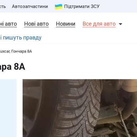
сть
Автозапчастини
Підтримати ЗСУ
і авто
Нові авто
Новини
Все для авто
і пишуть правду
Luxcar, Гончара 8А
ара 8А