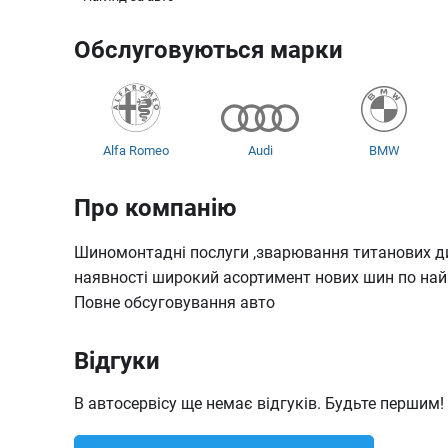
Обслуговуються марки
Alfa Romeo
Audi
BMW
Про компанію
Chevrolet
Chrysler
Citroen
Шиномонтадні послуги ,зварювання титанових ди
наявності широкий асортимент нових шин по най
Повне обсуговування авто
Daihatsu
Fiat
Ford
Відгуки
В автосервісу ще немає відгуків. Будьте першим!
Isuzu
Jaguar
Jeep