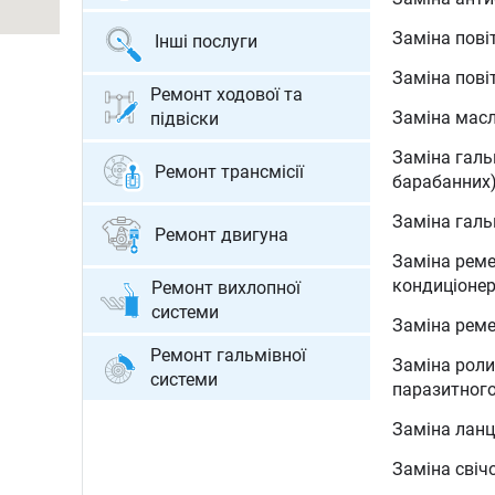
Заміна галь
Заміна пові
Інші послуги
Проточка га
Заміна пові
Діагностика
Ремонт ходової та
Заміна масл
підвіски
Ремонт і за
Заміна галь
Заміна прок
Ремонт трансмісії
Заміна ката
барабанних
Заміна водя
Установка п
Ремонт АКП
Заміна галь
Ремонт двигуна
Заміна тер
Заміна лям
Ремонт МКП
Заміна реме
Заміна та р
Діагностика
кондиціоне
Ремонт вихлопної
Перевірка, 
Заміна та д
двигуна
системи
сажі (DPF)
Балансуван
Заміна рем
Заміна та д
Автодопомог
Ремонт гальмівної
Заміна та р
Заміна роли
системи
Передпрода
паразитного
Діагностика
Діагностика
Евакуатор
Заміна лан
Заміна кульо
Заміна диск
Продаж зап
наконечник
Заміна свіч
вижимного 