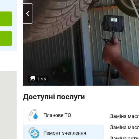
1
з
6
Доступні послуги
Планове ТО
Заміна масл
Заміна масл
Ремонт зчеплення
Заміна ант