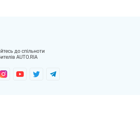
Iveco
Geely
йтесь до спільноти
ителів AUTO.RIA