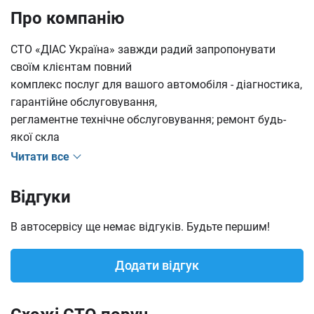
Про компанію
Kia
Lexus
Mazda
СТО «ДІАС Україна» завжди радий запропонувати
своїм клієнтам повний
комплекс послуг для вашого автомобіля - діагностика,
гарантійне обслуговування,
Mitsubishi
Nissan
Opel
регламентне технічне обслуговування; ремонт будь-
якої скла
Читати все
Renault
SEAT
Skoda
Відгуки
В автосервісу ще немає відгуків. Будьте першим!
Subaru
Suzuki
Toyota
Додати відгук
Volkswagen
Acura