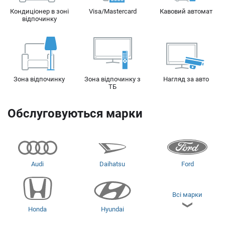
Кондиціонер в зоні
Visa/Mastercard
Кавовий автомат
відпочинку
Зона відпочинку
Зона відпочинку з
Нагляд за авто
ТБ
Обслуговуються марки
Audi
Daihatsu
Ford
Всі марки
Honda
Hyundai