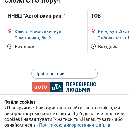
Схожі СТО поруч
ННВЦ "АвтоІнжиніринг"
ТОВ
Київ, с.Новосілки, вул.
Київ, вул. Ак
Єрмоленка, 5а
Заболотного 
Вихідний
Вихідний
Файли cookies
«Для зручності використання сайту і всіх сервісів, ми
Політика приватності
використовуємо cookie-файли.
Щоб дізнатися про типи
cookies
і налаштувати їх,
натисніть «Налаштувати» або
Угода про надання онлайн-сервісів
ознайомтеся з
«Політикою використання файлів