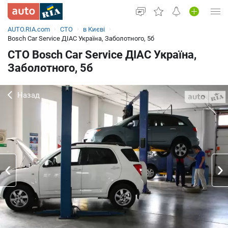
AUTO.RIA.com
СТО
в Києві
Увійти в кабінет
Bosch Car Service ДІАС Україна, Заболотного, 5б
СТО Bosch Car Service ДІАС Україна,
Вживані авто
Заболотного, 5б
Нові авто
Назад
Новини
Все для авто