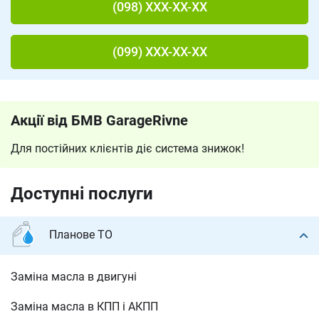
(098) XXX-XX-XX
(099) XXX-XX-XX
Акції від БМВ GarageRivne
Для постійних клієнтів діє система знижок!
Доступні послуги
Планове ТО
Заміна масла в двигуні
Заміна масла в КПП і АКПП