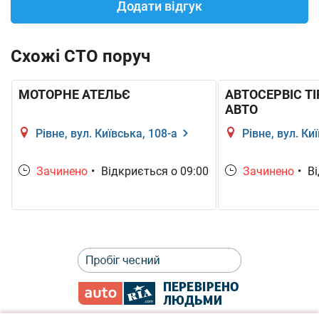
Додати відгук
Схожі СТО поруч
МОТОРНЕ АТЕЛЬЄ
АВТОСЕРВІС TI
АВТО
Рівне, вул. Київська, 108-а
Рівне, вул. Ки
Зачинено
•
Відкриється о 09:00
Зачинено
•
Ві