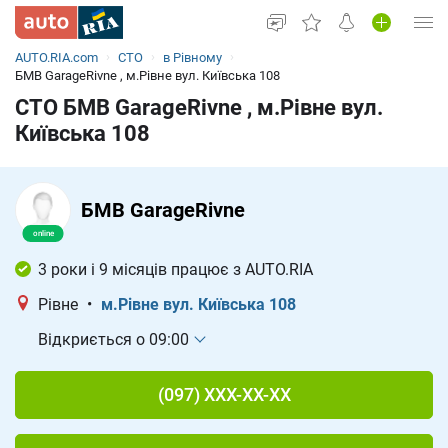
AUTO.RIA.com
СТО
в Рівному
Увійти в кабінет
БМВ GarageRivne , м.Рівне вул. Київська 108
СТО БМВ GarageRivne , м.Рівне вул.
Вживані авто
Київська 108
Нові авто
Новини
БМВ GarageRivne
Все для авто
3 роки і 9 місяців працює з AUTO.RIA
Рівне
•
м.Рівне вул. Київська 108
Відкриється о 09:00
(097) XXX-XX-XX