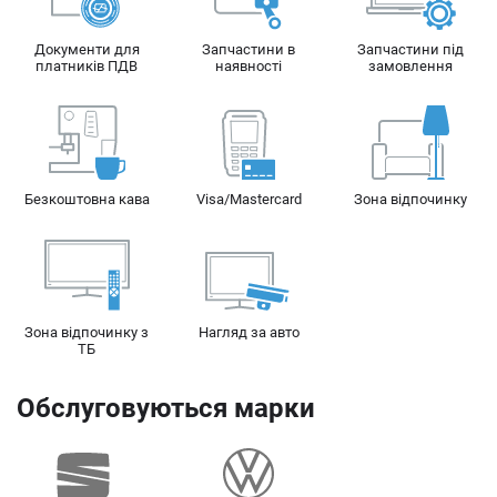
Заміна форсунок
Документи для
Запчастини в
Запчастини під
Заміна дросельної заслінки
платників ПДВ
наявності
замовлення
Безкоштовна кава
Visa/Mastercard
Зона відпочинку
Зона відпочинку з
Нагляд за авто
ТБ
Обслуговуються марки