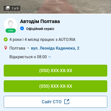
1
з
9
Автодім Полтава
Офіційний сервіс
4 роки і 4 місяці працює з AUTO.RIA
Полтава
•
вул. Леоніда Каденюка, 2
Відкриється о 08:00
(050) XXX-XX-XX
(050) XXX-XX-XX
Сайт СТО