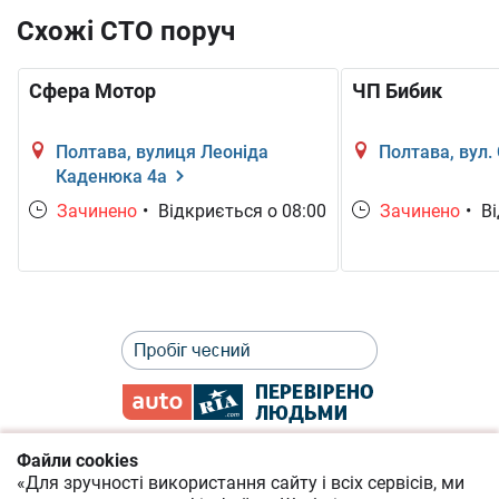
Схожі СТО поруч
Сфера Мотор
ЧП Бибик
Полтава, вулиця Леоніда
Полтава, вул.
Каденюка 4а
Зачинено
•
Відкриється о 08:00
Зачинено
•
Ві
Файли cookies
«Для зручності використання сайту і всіх сервісів, ми