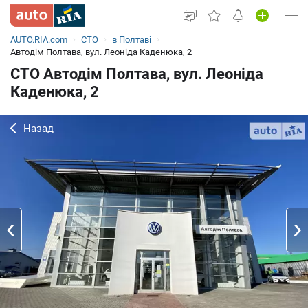
AUTO.RIA.com
СТО
в Полтаві
Увійти в кабінет
Автодім Полтава, вул. Леоніда Каденюка, 2
СТО Автодім Полтава, вул. Леоніда
Вживані авто
Каденюка, 2
Нові авто
Назад
Новини
Все для авто