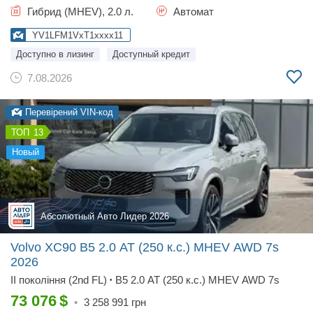
Гибрид (MHEV), 2.0 л.
Автомат
YV1LFM1VxT1xxxx11
Доступно в лизинг
Доступный кредит
7.08.2026
Перевірений VIN-код
13
новый
Абсолютный Авто Лидер 2026
Volvo XC90 B5 2.0 AT (250 к.с.) MHEV AWD 7s
2026
II покоління (2nd FL)
B5 2.0 AT (250 к.с.) MHEV AWD 7s
•
73 076
$
•
3 258 991
грн