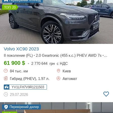
Перевірений VIN-код
20
Volvo XC90
2023
II поколение (FL)
2.0 Geartronic (455 к.с.) PHEV AWD 7s
•
•
Ultimate Dark
61 900
$
•
2 770 644
грн с НДС
84 тыс. км
Киев
Гибрид (PHEV), 1.97 л.
Автомат
YV1LFH7V9R1211503
29.07.2026
Перевірений дилер