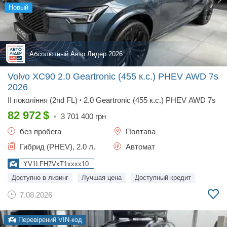
новый
Абсолютный Авто Лидер 2026
Volvo XC90 2.0 Geartronic (455 к.с.) PHEV AWD 7s
2026
II покоління (2nd FL)
2.0 Geartronic (455 к.с.) PHEV AWD 7s
•
82 972
$
•
3 701 400
грн
без пробега
Полтава
Гибрид (PHEV), 2.0 л.
Автомат
YV1LFH7VxT1xxxx10
Доступно в лизинг
Лучшая цена
Доступный кредит
7.08.2026
Перевірений VIN-код