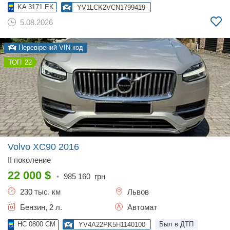
KA 3171 EK
YV1LCK2VCN1799419
5.08.2026
Перевірений VIN-код
22
Volvo XC90
2016
II поколение
22 000
$
•
985 160
грн
230 тыс. км
Львов
Бензин, 2 л.
Автомат
HC 0800 CM
Был в ДТП
YV4A22PK5H1140100