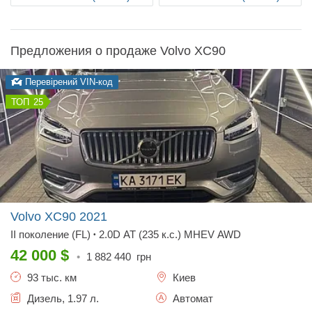
Предложения о продаже Volvo XC90
Перевірений VIN-код
25
Volvo XC90
2021
II поколение (FL)
2.0D AT (235 к.с.) MHEV AWD
•
42 000
$
•
1 882 440
грн
93 тыс. км
Киев
Дизель, 1.97 л.
Автомат