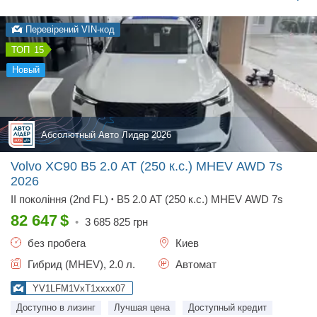
Перевірений VIN-код
15
новый
Абсолютный Авто Лидер 2026
Volvo XC90 B5 2.0 AT (250 к.с.) MHEV AWD 7s
2026
II покоління (2nd FL)
B5 2.0 AT (250 к.с.) MHEV AWD 7s
•
82 647
$
•
3 685 825
грн
без пробега
Киев
Гибрид (MHEV), 2.0 л.
Автомат
YV1LFM1VxT1xxxx07
Доступно в лизинг
Лучшая цена
Доступный кредит