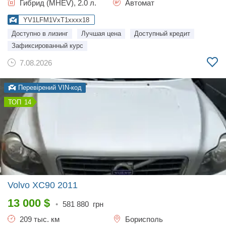
Гибрид (MHEV), 2.0 л.
Автомат
YV1LFM1VxT1xxxx18
Доступно в лизинг
Лучшая цена
Доступный кредит
Зафиксированный курс
7.08.2026
Перевірений VIN-код
14
Volvo XC90
2011
13 000
$
•
581 880
грн
209 тыс. км
Борисполь