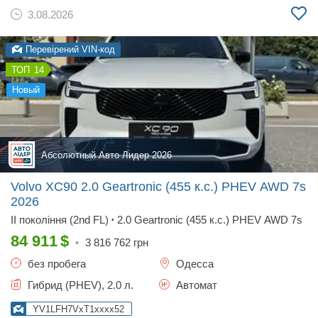
3.08.2026
Перевірений VIN-код
14
новый
Абсолютный Авто Лидер 2026
Volvo XC90 2.0 Geartronic (455 к.с.) PHEV AWD 7s
2026
II покоління (2nd FL)
2.0 Geartronic (455 к.с.) PHEV AWD 7s
•
84 911
$
•
3 816 762
грн
без пробега
Одесса
Гибрид (PHEV), 2.0 л.
Автомат
YV1LFH7VxT1xxxx52