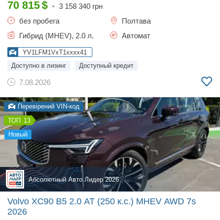
70 815
$
•
3 158 340
грн
без пробега
Полтава
Гибрид (MHEV), 2.0 л.
Автомат
YV1LFM1VxT1xxxx41
Доступно в лизинг
Доступный кредит
7.08.2026
Перевірений VIN-код
13
новый
Абсолютный Авто Лидер 2026
Volvo XC90 B5 2.0 AT (250 к.с.) MHEV AWD 7s
2026