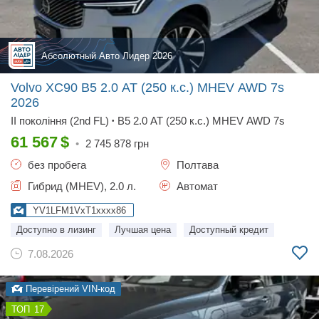
Абсолютный Авто Лидер 2026
Volvo XC90 B5 2.0 AT (250 к.с.) MHEV AWD 7s
2026
II покоління (2nd FL)
B5 2.0 AT (250 к.с.) MHEV AWD 7s
•
61 567
$
•
2 745 878
грн
без пробега
Полтава
Гибрид (MHEV), 2.0 л.
Автомат
YV1LFM1VxT1xxxx86
Доступно в лизинг
Лучшая цена
Доступный кредит
7.08.2026
Перевірений VIN-код
17