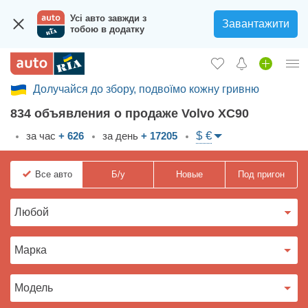
Усі авто завжди з
Завантажити
тобою в додатку
Долучайся до збору, подвоїмо кожну гривню
Вход в кабинет
834 объявления о продаже Volvo XC90
Збір на авто для ЗСУ
$ €
за час
+ 626
за день
+ 17205
Автомобили б/у
Все
авто
Б/у
Новые
Под пригон
Новые авто
Новости
Отзывы об авто
Все для авто
Загрузить приложение