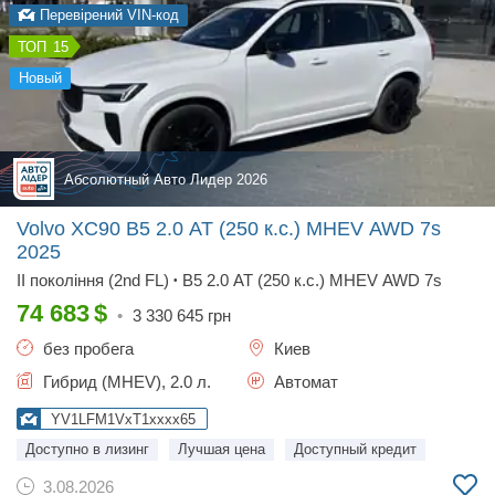
Перевірений VIN-код
15
новый
Абсолютный Авто Лидер 2026
Volvo XC90 B5 2.0 AT (250 к.с.) MHEV AWD 7s
2025
II покоління (2nd FL)
B5 2.0 AT (250 к.с.) MHEV AWD 7s
•
74 683
$
•
3 330 645
грн
без пробега
Киев
Гибрид (MHEV), 2.0 л.
Автомат
YV1LFM1VxT1xxxx65
Доступно в лизинг
Лучшая цена
Доступный кредит
3.08.2026