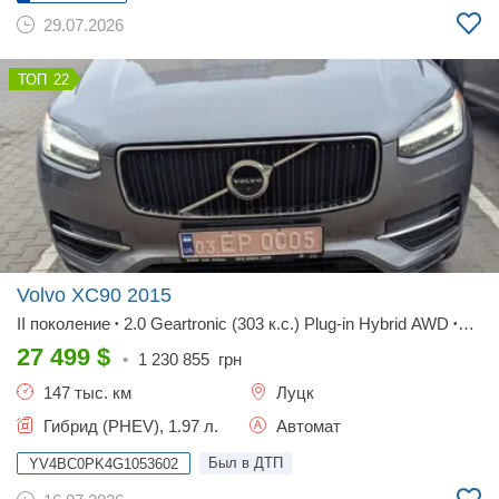
29.07.2026
22
Volvo XC90
2015
II поколение
2.0 Geartronic (303 к.с.) Plug-in Hybrid AWD
•
•
Base
27 499
$
•
1 230 855
грн
147 тыс. км
Луцк
Гибрид (PHEV), 1.97 л.
Автомат
Был в ДТП
YV4BC0PK4G1053602