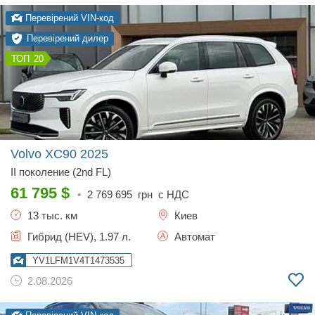
Перевірений VIN-код
Перевірений дилер
20
Volvo XC90
2025
II поколение (2nd FL)
61 795
$
•
2 769 695
грн с НДС
13 тыс. км
Киев
Гибрид (HEV), 1.97 л.
Автомат
YV1LFM1V4T1473535
2.08.2026