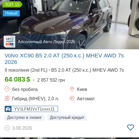
15
новый
Абсолютный Авто Лидер 2026
Volvo XC90 B5 2.0 AT (250 к.с.) MHEV AWD 7s
2026
II покоління (2nd FL)
B5 2.0 AT (250 к.с.) MHEV AWD 7s
•
64 083
$
•
2 857 932
грн
без пробега
Киев
Гибрид (MHEV), 2.0 л.
Автомат
YV1LFM1VxT1xxxx11
Доступно в лизинг
Доступный кредит
3.08.2026