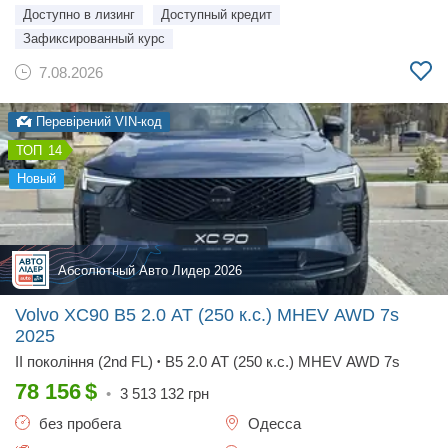
Доступно в лизинг
Доступный кредит
Зафиксированный курс
7.08.2026
Перевірений VIN-код
14
новый
Абсолютный Авто Лидер 2026
Volvo XC90 B5 2.0 AT (250 к.с.) MHEV AWD 7s
2025
II покоління (2nd FL)
B5 2.0 AT (250 к.с.) MHEV AWD 7s
•
78 156
$
•
3 513 132
грн
без пробега
Одесса