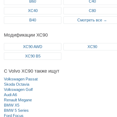
В60
С40
ХС40
С80
В40
Смотреть все →
Модификации ХС90
XC90 AWD
XC90
XC90 B5
С Volvo XC90 также ищут
Volkswagen Passat
Skoda Octavia
Volkswagen Golf
Audi A6
Renault Megane
BMW X5
BMW 5 Series
Ford Focus