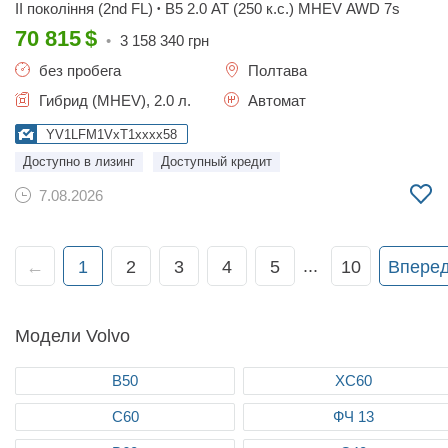
II покоління (2nd FL)
B5 2.0 AT (250 к.с.) MHEV AWD 7s
•
70 815
$
•
3 158 340
грн
без пробега
Полтава
Гибрид (MHEV), 2.0 л.
Автомат
YV1LFM1VxT1xxxx58
Доступно в лизинг
Доступный кредит
7.08.2026
...
←
1
2
3
4
5
10
Впере
Модели Volvo
В50
ХС60
С60
ФЧ 13