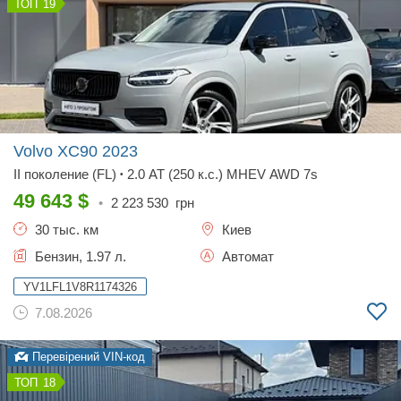
19
Volvo XC90
2023
II поколение (FL)
2.0 AT (250 к.с.) MHEV AWD 7s
•
49 643
$
•
2 223 530
грн
30 тыс. км
Киев
Бензин, 1.97 л.
Автомат
YV1LFL1V8R1174326
7.08.2026
Перевірений VIN-код
18