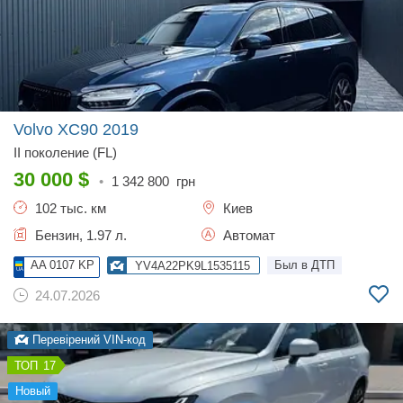
Volvo XC90
2019
II поколение (FL)
30 000
$
•
1 342 800
грн
102 тыс. км
Киев
Бензин, 1.97 л.
Автомат
AA 0107 KP
Был в ДТП
YV4A22PK9L1535115
24.07.2026
Перевірений VIN-код
17
новый