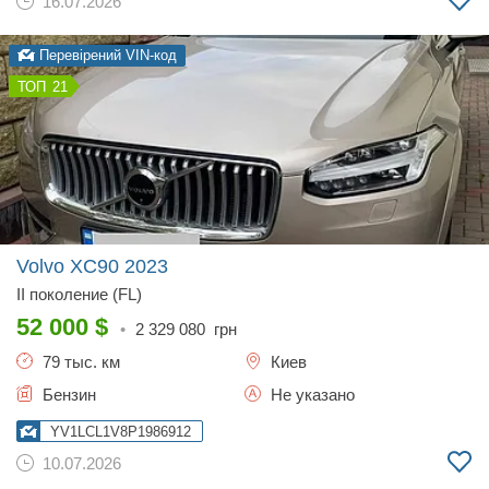
16.07.2026
Перевірений VIN-код
21
Volvo XC90
2023
II поколение (FL)
52 000
$
•
2 329 080
грн
79 тыс. км
Киев
Бензин
Не указано
YV1LCL1V8P1986912
10.07.2026