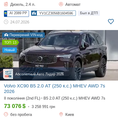
Дизель, 2.4 л.
Автомат
AI 2089 PP
Был в ДТП
YV1CZ3056B1604596
24.07.2026
Перевірений VIN-код
13
новый
Абсолютный Авто Лидер 2026
Volvo XC90 B5 2.0 AT (250 к.с.) MHEV AWD 7s
2026
II покоління (2nd FL)
B5 2.0 AT (250 к.с.) MHEV AWD 7s
•
73 076
$
•
3 258 991
грн
без пробега
Киев