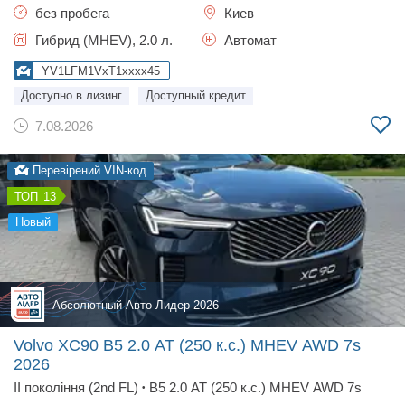
без пробега
Киев
Гибрид (MHEV), 2.0 л.
Автомат
YV1LFM1VxT1xxxx45
Доступно в лизинг
Доступный кредит
7.08.2026
Перевірений VIN-код
13
новый
Абсолютный Авто Лидер 2026
Volvo XC90 B5 2.0 AT (250 к.с.) MHEV AWD 7s
2026
II покоління (2nd FL)
B5 2.0 AT (250 к.с.) MHEV AWD 7s
•