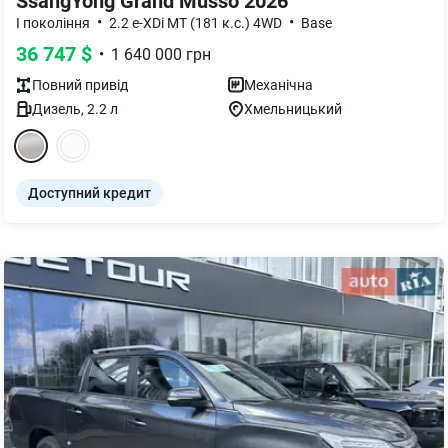
SsangYong Grand Musso 2026
•
•
I покоління
2.2 e-XDi MT (181 к.с.) 4WD
Base
36 747
$
•
1 640 000
грн
Повний
привід
Механічна
Дизель
,
2.2
л
Хмельницький
Доступний кредит