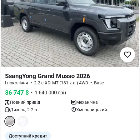
SsangYong Grand Musso 2026
•
•
I покоління
2.2 e-XDi MT (181 к.с.) 4WD
Base
36 747
$
•
1 640 000
грн
Повний
привід
Механічна
Дизель
,
2.2
л
Хмельницький
Доступний кредит