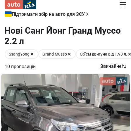
Підтримати збір на авто для ЗСУ
Нові Cанг Йонг Гранд Муссо
2.2 л
SsangYong
Grand Musso
Об'єм двигуна від 1.98 л.
Звичайне
10
пропозицій