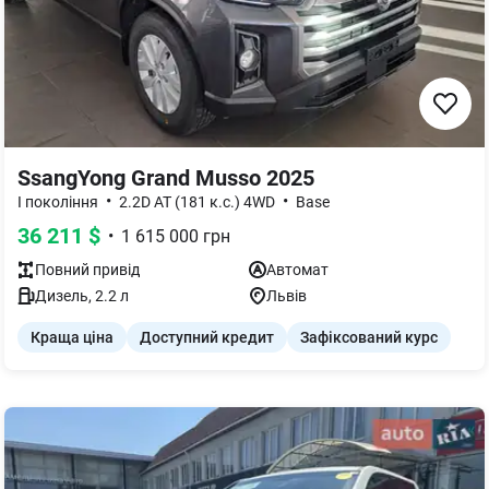
SsangYong Grand Musso 2025
•
•
I покоління
2.2D AT (181 к.с.) 4WD
Base
36 211
$
•
1 615 000
грн
Повний
привід
Автомат
Дизель
,
2.2
л
Львів
Краща ціна
Доступний кредит
Зафіксований курс