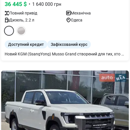
36 445
$
•
1 640 000
грн
Повний
привід
Механічна
Дизель
,
2.2
л
Одеса
Доступний кредит
Зафіксований курс
Новий KGM (SsangYong) Musso Grand створений для тих, хто очікує від автомобіля більше. Більше простору. Більше можливостей. Більше впевненості на будь-якому покритті. Завдяки міцній рамній конструкції, підключаємому повному приводу 4WD, вантажній платформі збільшеного об'єму та тяговому зусиллю до 3,5 тонни Musso Grand однаково впевнено почувається як у роботі, так і під час подорожей.