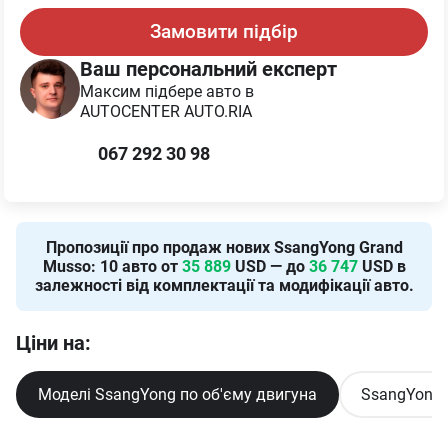
Замовити підбір
Ваш персональний експерт
Максим
підбере авто в
AUTOCENTER AUTO.RIA
067 292 30 98
Пропозиції про продаж нових
SsangYong Grand
Musso
:
10
авто от
35 889
USD — до
36 747
USD в
залежності від комплектації та модифікації авто.
Ціни на:
Моделі SsangYong по об'єму двигуна
SsangYong 