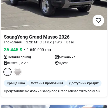
SsangYong Grand Musso 2026
•
•
I покоління
2.2D MT (181 к.с.) 4WD
Base
36 445
$
•
1 640 000
грн
Повний
привід
Механічна
Дизель
,
2.2
л
Одеса
Краща ціна
Остання пропозиція
Доступний кредит
Представляємо новий SsangYong Grand Musso 2026 року в комплектації Base. Цей надійний пікап, оснащений потужним дизельним двигуном 2.2D на 181 к.с., пропонує відмінну прохідність завдяки повному приводу 4WD, а механічна коробка передач забезпечує повний контроль над керуванням.