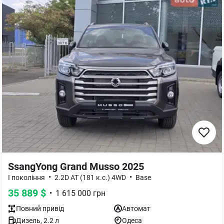
SsangYong Grand Musso 2025
•
•
I покоління
2.2D AT (181 к.с.) 4WD
Base
35 889
$
•
1 615 000
грн
Повний
привід
Автомат
Дизель
,
2.2
л
Одеса