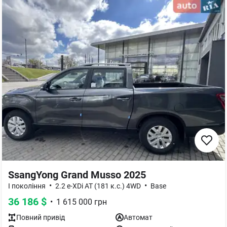
SsangYong Grand Musso 2025
•
•
I покоління
2.2 e-XDi AT (181 к.с.) 4WD
Base
36 186
$
•
1 615 000
грн
Повний
привід
Автомат