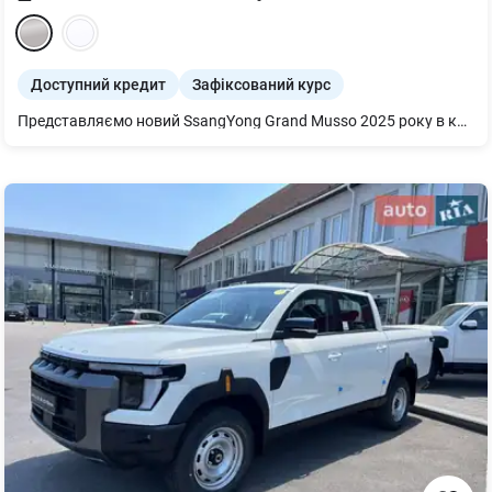
Доступний кредит
Зафіксований курс
Представляємо новий SsangYong Grand Musso 2025 року в комплектації Base. Цей практичний пікап оснащений потужним дизельним двигуном 2.2D (181 к.с.) та автоматичною коробкою передач, що у поєднанні з повним приводом забезпечує впевненість на будь-якій дорозі.