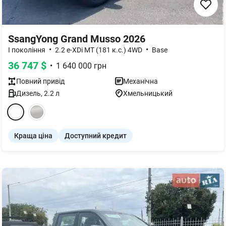
SsangYong Grand Musso 2026
•
•
I покоління
2.2 e-XDi MT (181 к.с.) 4WD
Base
36 747
$
•
1 640 000
грн
Повний
привід
Механічна
Дизель
,
2.2
л
Хмельницький
Краща ціна
Доступний кредит