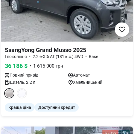
SsangYong Grand Musso 2025
•
•
I покоління
2.2 e-XDi AT (181 к.с.) 4WD
Base
36 186
$
•
1 615 000
грн
Повний
привід
Автомат
Дизель
,
2.2
л
Хмельницький
Краща ціна
Доступний кредит