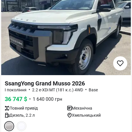
SsangYong Grand Musso 2026
•
•
I покоління
2.2 e-XDi MT (181 к.с.) 4WD
Base
36 747
$
•
1 640 000
грн
Повний
привід
Механічна
Дизель
,
2.2
л
Хмельницький