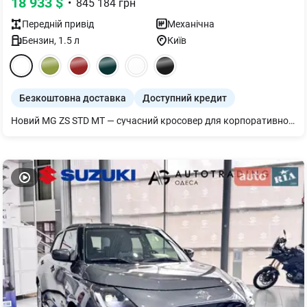
18 933
$
•
845 184
грн
Передній
привід
Механічна
Бензин
,
1.5
л
Київ
Безкоштовна доставка
Доступний кредит
Новий MG ZS STD MT — сучасний кросовер для корпоративного використання, службових поїздок і автопарків. Надійність, економічність, комфорт. Автомобіль поєднує ефективний 1.5-літровий бензиновий двигун (116 к.с.) з 5-ступеневою механічною коробкою передач, низьку витрату пального (від 6,3 л/100 км) та просторий салон. Переваги для компаній: • Ексклюзивна партія 15 автомобілів від офіційного дилера Winner Automotive • Гарантія 5 років або 150 000 км • Вигідні умови лізингу та кредиту, продаж в трейд-ін. • Обслуговування в офіційній дилерській мережі • Ідеальне рішення для корпоративних парків, сервісних компаній, таксі, carsharing. • Персональні знижки при покупці партії автомобілів Основне оснащення: • Кондиціонер з автоматичним керуванням • Камера заднього огляду, парктроніки • Світлодіодні ходові вогні, автоматичні фари • Мультимедіа 10.25” з Apple CarPlay™ / Android Auto™ • 4 динаміки, Bluetooth • Центральний підлокітник, тканинний салон • Диски 16” легкосплавні Кредит та лізинг від 0,01% Trade-In: обміняйте свій автомобіль на новий Ford Puma Додай до автопарку MG ZS — стильний, надійний та вигідний вибір для бізнесу!