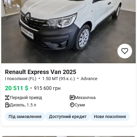
Renault Express Van 2025
•
•
I покоління (FL)
1.5D МТ (95 к.с.)
Advance
20 511
$
•
915 600
грн
Передній
привід
Механічна
Дизель
,
1.5
л
Суми
Під замовлення
Доступний кредит
Нове покоління