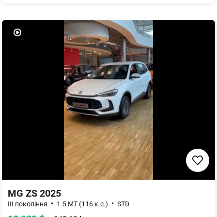
MG ZS 2025
•
•
III покоління
1.5 MT (116 к.с.)
STD