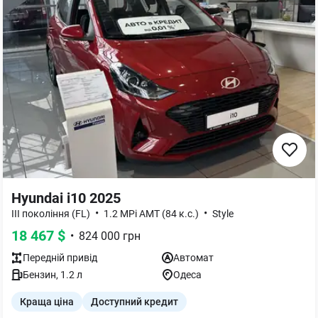
Hyundai i10 2025
•
•
III покоління (FL)
1.2 MPi АMT (84 к.с.)
Style
18 467
$
•
824 000
грн
Передній
привід
Автомат
Бензин
,
1.2
л
Одеса
Краща ціна
Доступний кредит