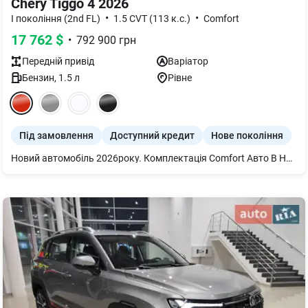
Chery Tiggo 4 2026
•
•
I покоління (2nd FL)
1.5 CVT (113 к.с.)
Comfort
17 762
$
•
792 900
грн
Передній
привід
Варіатор
Бензин
,
1.5
л
Рівне
Під замовлення
Доступний кредит
Нове покоління
Новий автомобіль 2026року. Комплектація Comfort Авто В НАЯВНОСТІ в м.РІВНЕ!!! Гарантія 5 років або .150 000 км. Готівковий та безготівковий розрахунок. На місці можливе оформлення кредиту