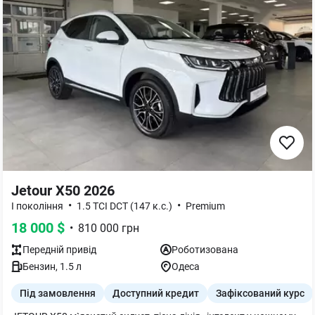
Jetour X50 2026
•
•
I покоління
1.5 TCI DCT (147 к.с.)
Premium
18 000
$
•
810 000
грн
Передній
привід
Роботизована
Бензин
,
1.5
л
Одеса
Під замовлення
Доступний кредит
Зафіксований курс