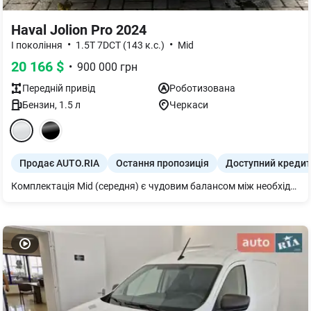
Haval Jolion Pro 2024
•
•
I покоління
1.5T 7DCT (143 к.с.)
Mid
20 166
$
•
900 000
грн
Передній
привід
Роботизована
Бензин
,
1.5
л
Черкаси
Продає AUTO.RIA
Остання пропозиція
Доступний кредит
Комплектація Mid (середня) є чудовим балансом між необхідним функціоналом, комфортом та доступністю. Вона пропонує значно більше, ніж базова версія, але зберігає ключові переваги оновленої моделі Jolion Pro