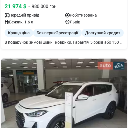
21 974
$
•
980 000
грн
Передній
привід
Роботизована
Бензин
,
1.6
л
Львів
Краща ціна
Без першої реєстрації
Доступний кредит
В подарунок зимові шини і коврики. Гарантіч 5 років або 150 000 км з моменту покупки.