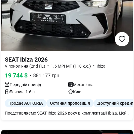
SEAT Ibiza 2026
•
•
V покоління (2nd FL)
1.6 MPI MT (110 к.с.)
Ibiza
19 744
$
•
881 177
грн
Передній
привід
Механічна
Бензин
,
1.6
л
Київ
Продає AUTO.RIA
Остання пропозиція
Доступний кредит
Представляємо SEAT Ibiza 2026 року в комплектації Ibiza. Цей практичний хетчбек оснащений динамічним бензиновим двигуном 1.6 MPI потужністю 110 к.с. та механічною коробкою передач, що забезпечує зручне керування.