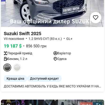
Suzuki Swift 2025
•
•
VII покоління
1.2 SHVS CVT (83 к.с.)
GL+
19 187
$
•
856 500
грн
Передній
привід
Варіатор
Бензин
,
1.2
л
Одеса
Краща ціна
Доступний кредит
ДОСТАВИМО АВТОМОБІЛЬ У БУДЬ ЯКЕ МІСТО УКРАЇНИ !!! НАБЕРІТЬ І МИ ПІДБЕРЕМО НАЙЗРУЧНІШИЙ ФОРМАТ ПОКУПКИ !!! АВТОМОБІЛЬ В НАЯВНОСТІ !!! Suzuki SWIFT у версії HYBRID зі ВСІМА НАЙСУЧАСНІШИМИ СИСТЕМАМИ БЕЗПЕКИ представлений в Офіційному дилерському центрі SUZUKI компаніі " Автотрейдінг Одеса " Економічний та драйвовий бензиновий двигун 1,2 з системою м’якого гібрида SHVS, надійна та перевірена автоматична коробка передач AISIN, Японська зборка Це все про Suzuki SWIFT. Комплектація GLХ включає в себе : *Система автономного автоматичного гальмування з двома датчиками (DSBS II), для виявлення автомобілів, мотоциклів, велосипедів та пішоходів * Контроль сліпих зон / попередження про перехресний рух ззаду * Адаптивний Круїз-контроль з управлінням на кермі * 7 подушок безпеки * Мультимедійна система 7-дюймів з камерою заднього огляду * Клімат - Контроль * Задні датчики паркування * Система безключового доступу і запуску двигуна * Датчик автоматичного включення світла і датчик дощу * Фари головного світла світлодіодні лінзовані