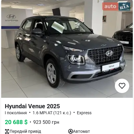
Hyundai Venue 2025
•
•
I покоління
1.6 MPi AT (121 к.с.)
Express
20 688
$
•
923 500
грн
Передній
привід
Автомат