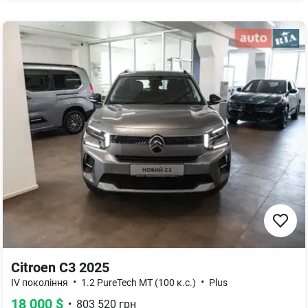
Citroen C3 2025
•
•
IV покоління
1.2 PureTech MT (100 к.с.)
Plus
18 000
$
•
803 520
грн