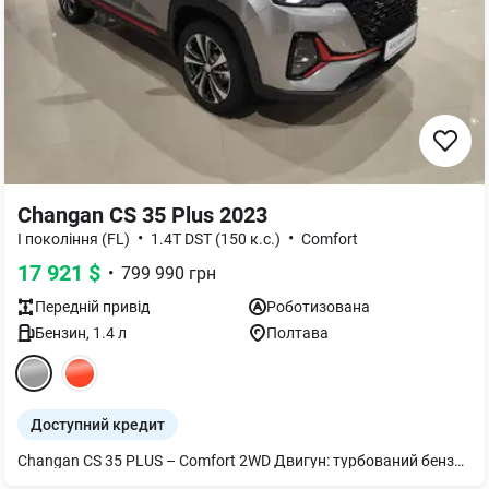
Changan CS 35 Plus 2023
•
•
I покоління (FL)
1.4T DST (150 к.с.)
Comfort
17 921
$
•
799 990
грн
Передній
привід
Роботизована
Бензин
,
1.4
л
Полтава
Доступний кредит
Changan CS 35 PLUS – Comfort 2WD Двигун: турбований бензиновий 1.4 л., 150 к.с., 255 Н*м. КПП: автоматична роботизована 7DCT, з подвійним мокрим зчепленням Рік виробництва - 2023 • Електропідсилювач керма з вибором режиму • Легкосплавні колісні диски "17" з шинами розмірністю 215/55 • Стальне запасне колесо T125/80 R17 • Роздвоєні вихлопні труби • Світодіодні фари, денні ходові вогні, задні ліхтарі, стоп сигнал, протитуманний ліхтар • Функція автоматичного увімкнення фар • Електробігрів лобового та заднього скла • Електросклопідйомники передніх і задніх дверей з функцією захисту від защемлення • Електроскладання та обігрів бокових дзеркал • Мультифункціональне рульове колесо • Цифрова панель приладів • Регулювання рульової колонки по висоті та вильоту • Роз'єм 12V попереду • Оббивка сидінь з тканини • Шкіряна оббивка рульового колеса • Шкіряна оббивка рукоятки важеля перемикача передач • Підігрів передніх сидінь • Клімат-контроль • Очищувач повітря з вугільним фільтром • Мультимедійна система (кольоровий сенсорний дисплей з діагоналлю 10 дюймів), 4 динаміки • Інтерфейс Bluetooth для підключення мобільних приладів • Роз'єми USB для переднього і заднього ряду сидінь • Фронтальні подушки безпеки для водія та переднього пасажира • Передні бокові подушки безпеки • ABS, EBD, ESP, HHC, HDC • Система допомоги при екстренному гальмуванні автомобіля (BA) • Система контроля тиску в шинах (TPMS) • Функція утримання автомобіля на місці (Auto Hold) • Задні датчики парковки • Камера заднього огляду з динанічною розміткою • Круїз-контроль