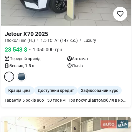
Jetour X70 2025
•
•
І покоління (FL)
1.5 TCI AT (147 к.с.)
Luxury
23 543
$
•
1 050 000
грн
Передній
привід
Автомат
Бензин
,
1.5
л
Львів
Краща ціна
Доступний кредит
Зафіксований курс
Гарантія 5 років або 150 тис км. При покупці автомобіля в кредит діє знижка 50 000 грн.