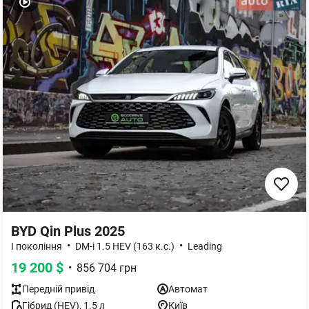
BYD Qin Plus 2025
•
•
I покоління
DM-i 1.5 HEV (163 к.с.)
Leading
19 200
$
•
856 704
грн
Передній
привід
Автомат
Гібрид (HEV)
,
1.5
л
Київ