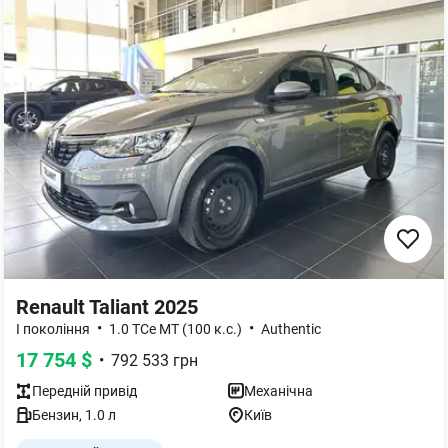
Renault Taliant 2025
•
•
I покоління
1.0 TCe MT (100 к.с.)
Authentic
17 754
$
•
792 533
грн
Передній
привід
Механічна
Бензин
,
1.0
л
Київ