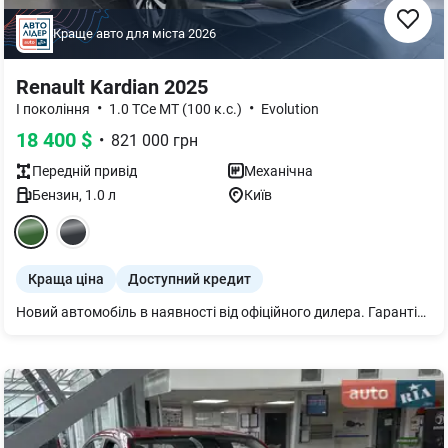
Краще авто для міста
2026
Renault Kardian 2025
•
•
I покоління
1.0 TCe MT (100 к.с.)
Evolution
18 400
$
•
821 000
грн
Передній
привід
Механічна
Бензин
,
1.0
л
Київ
Краща ціна
Доступний кредит
Новий автомобіль в наявності від офіційного дилера. Гарантія 3 роки або 100000 км. пробігу діє в межах всієї України. Можливі варіанти інших кольорів та комплектацій. Великий склад автомобілів. Запрошуємо на перегляди та тест-драйв. Індивідуальний підхід. Телефонуйте, ми обов'язково з Вами домовимося.