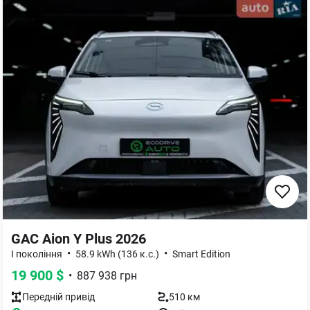
GAC Aion Y Plus 2026
•
•
I покоління
58.9 kWh (136 к.с.)
Smart Edition
19 900
$
•
887 938
грн
Передній
привід
510 км