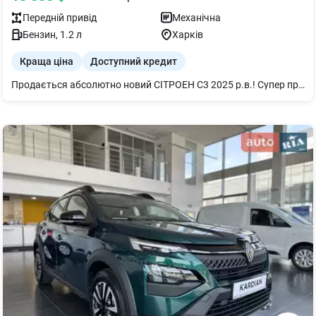
Передній
привід
Механічна
Бензин
,
1.2
л
Харків
Краща ціна
Доступний кредит
Продається абсолютно новий СІТРОЕН С3 2025 р.в.! Супер пропозиція - сплачений перший податок (пенсійний фонд), Вам НЕ потрібно його сплачувати.