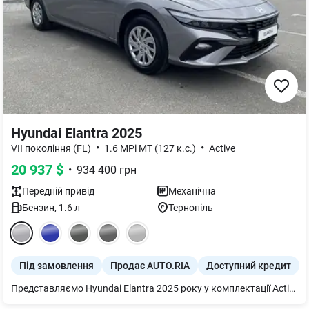
Hyundai Elantra 2025
•
•
VII покоління (FL)
1.6 MPi MT (127 к.с.)
Active
20 937
$
•
934 400
грн
Передній
привід
Механічна
Бензин
,
1.6
л
Тернопіль
Під замовлення
Продає AUTO.RIA
Доступний кредит
Представляємо Hyundai Elantra 2025 року у комплектації Active. Цей практичний седан оснащений економічним бензиновим двигуном 1.6 MPi потужністю 127 к.с. та механічною коробкою передач, що забезпечує динамічне й контрольоване керування.