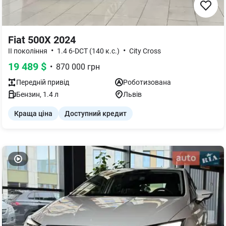
Fiat 500X 2024
•
•
II покоління
1.4 6-DCT (140 к.с.)
City Cross
19 489
$
•
870 000
грн
Передній
привід
Роботизована
Бензин
,
1.4
л
Львів
Краща ціна
Доступний кредит