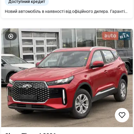
Доступний кредит
Новий автомобіль в наявності від офіційного дилера. Гарантія 3 роки або 100000 км. пробігу діє в межах всієї України. Можливі варіанти інших кольорів та комплектацій. Великий склад автомобілів. Запрошуємо на перегляди та тест-драйв. Індивідуальний підхід. Телефонуйте, ми обов'язково з Вами домовимося.