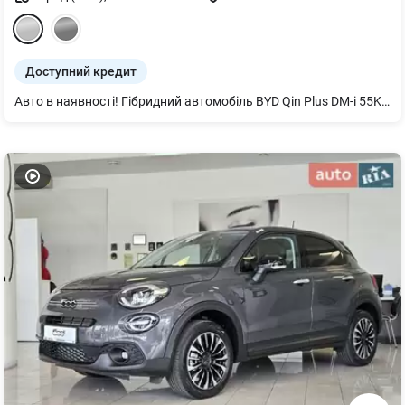
Доступний кредит
Авто в наявності! Гібридний автомобіль BYD Qin Plus DM-i 55KM Leading Type 2025, Snow White, сірий салон Гібридний BYD Qin Plus DM-i 55KM Leading Type 2025 — це сучасний седан, створений на ефективній платформі DM-i, що поєднує економічність гібрида з тихою та плавною роботою електроприводу. Модель вирізняється стильним силуетом, динамічним керуванням і збалансованою енергоефективністю, а також отримує оцінену багатьма систему інтелектуальної допомоги водієві «Око Бога C», що підвищує безпеку щоденних поїздок. У салоні автомобіля реалізована інноваційна концепція Surrounding Wide-View Suspended Cockpit, яка забезпечує широкий огляд і відчуття простору. Для зручності передбачено NFC-ключ у смартфоні та новий електронний перемикач передач BYD Heart, що робить керування інтуїтивним і сучасним. Qin Plus DM-i у версії Leading Type поєднує технологічність, комфорт і практичність — оптимальний вибір для міста та заміських поїздок. BYD Qin Plus DM-i 55KM Leading Type 2025: Гібридна силова установка потужністю 264 к.с. (194 кВт), 210 Нм, що забезпечує розгін до 100 км/год всього за 7,6 с. Повний запас ходу: до 2000 км (CLTC) Привід: передній Комплектація BYD Qin Plus DM-i 55KM Leading Type 2025: - Інтелектуальна система допомоги водієві "Око Бога C". . - Ключ автомобіля з NFC у мобільному телефоні. - Новий електронний перемикач передач BYD Heart. - Інноваційна кабіна Surrounding Wide-View Suspended Cockpit з широким оглядом навколо.