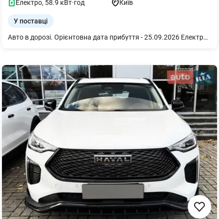
Електро
,
58.9
кВт·год
Київ
У поставці
Авто в дорозі. Орієнтовна дата прибуття - 25.09.2026 Електромобіль Aion Y Plus EV 510 Smart Edition 2WD 2026, Pure White, зелений салон Це просторий міський кросовер із повністю електричною силовою установкою та переднім приводом. Модель поєднує сучасний дизайн, економічність та практичність, забезпечуючи комфортне пересування містом і впевнені поїздки на далекі відстані завдяки запасу ходу до 510 км. Серед головних переваг автомобіля — просторий салон із трансформованим інтер’єром, комфортна підвіска для плавного руху та сучасна мультимедійна система з цифровою панеллю приладів. Комплекс електронних систем допомоги водієві, високий рівень безпеки та місткий багажний відсік роблять Aion Y Plus чудовим вибором для сімейного використання та щоденних поїздок. Aion Y Plus EV 510 Smart Edition 2WD 2026: Силова установка потужністю 136 к.с. (100 кВт), а максимальний крутний момент 176 Н·м гарантує впевнений розгін у міському потоці. Запас ходу: до 510 км (CLTC) на одному заряді батареї ємністю 58,9 кВт·год. Максимальна швидкість: 150 км/год. Кількість моторів/Тип приводу: одномоторний / передній привід (FWD). Комплектація 510 Smart Edition 2026: - Преміальна акустична система Bongiovi Audio System. - Бездротова зарядка для смартфона. - 14,6-дюймовий мультифункціональний сенсорний дисплей. - Підтримка Apple CarPlay. - Комплексна система допомоги водієві ADAS 2-го рівня. - Адаптивний круїз-контроль. - Камера заднього виду. - Радар заднього виду. - Електрорегулювання зовнішніх дзеркал заднього виду. - Автоматичні світлодіодні фари. - Безключовий доступ.