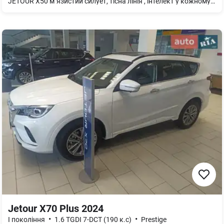
JETOUR X50 м`язистий силует, тісна лінія , інтелект у кожному русі. це не просто китайський кроссовер. це стиль, впевненість і твоє право бути першим.
Jetour X70 Plus 2024
•
•
I покоління
1.6 TGDI 7-DCT (190 к.с)
Prestige