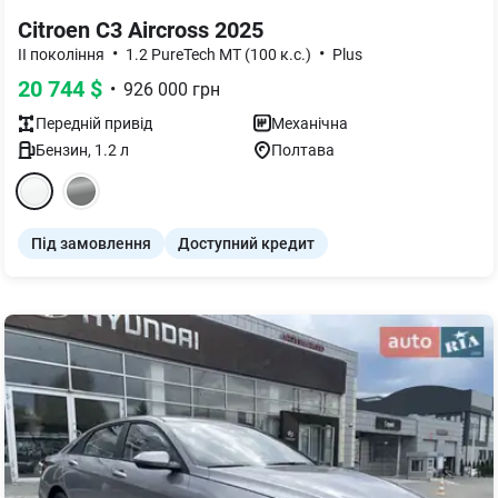
Citroen C3 Aircross 2025
•
•
II покоління
1.2 PureTech MT (100 к.с.)
Plus
20 744
$
•
926 000
грн
Передній
привід
Механічна
Бензин
,
1.2
л
Полтава
Під замовлення
Доступний кредит