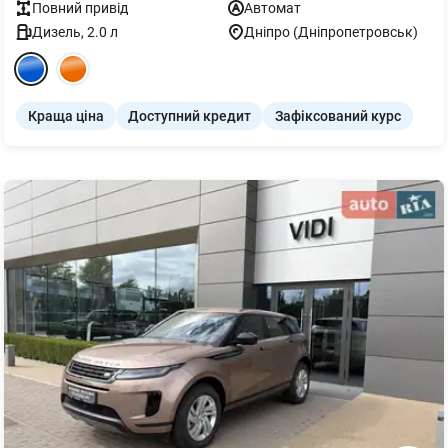
Повний
привід
Автомат
Дизель
,
2.0
л
Дніпро (Дніпропетровськ)
Краща ціна
Доступний кредит
Зафіксований курс