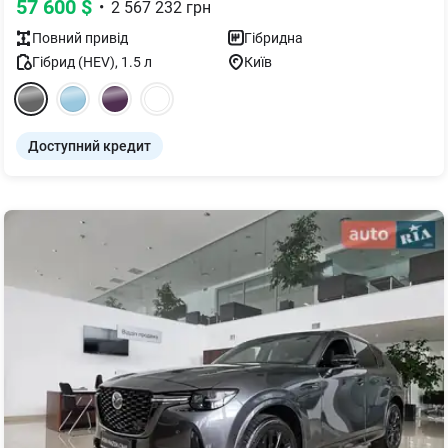
57 600
$
•
2 567 232
грн
Повний
привід
Гібридна
Гібрид (HEV)
,
1.5
л
Київ
Доступний кредит