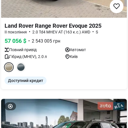
Land Rover Range Rover Evoque 2025
•
•
II покоління
2.0 Td4 MHEV AT (163 к.с.) AWD
S
57 056
$
•
2 543 005
грн
Повний
привід
Автомат
Гібрид (MHEV)
,
2.0
л
Київ
Доступний кредит