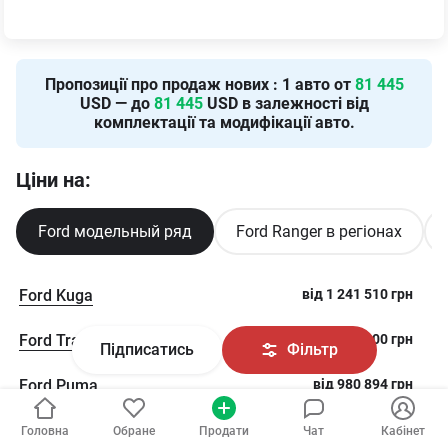
Пропозиції про продаж нових
:
1
авто от
81 445
USD — до
81 445
USD в залежності від
комплектації та модифікації авто.
Ціни на:
Ford модельный ряд
Ford Ranger в регіонах
Ford Kuga
від
1 241 510
грн
Ford Transit
від
2 066 100
грн
Підписатись
Фільтр
Ford Puma
від
980 894
грн
Ford Transit Custom
від
2 082 154
грн
Головна
Обране
Продати
Чат
Кабінет