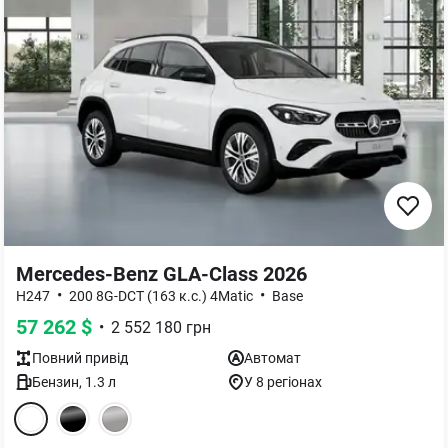
Mercedes-Benz GLA-Class 2026
•
•
H247
200 8G-DCT (163 к.с.) 4Matic
Base
57 262
$
•
2 552 180
грн
Повний
привід
Автомат
Бензин
,
1.3
л
У 8 регіонах