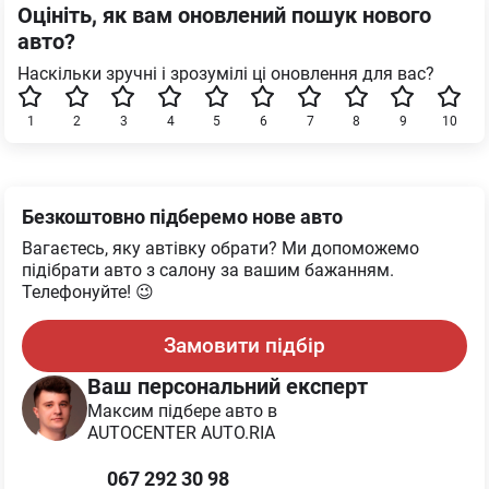
Оцініть, як вам оновлений пошук нового
авто?
Наскільки зручні і зрозумілі ці оновлення для вас?
1
2
3
4
5
6
7
8
9
10
Безкоштовно підберемо нове авто
Вагаєтесь, яку автівку обрати? Ми допоможемо
підібрати авто з салону за вашим бажанням.
Телефонуйте! 😉
Замовити підбір
Ваш персональний експерт
Максим
підбере авто в
AUTOCENTER AUTO.RIA
067 292 30 98