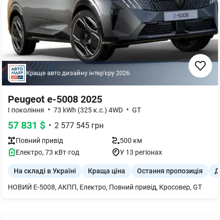
Краще авто дизайну інтер'єру
2026
Peugeot e-5008 2025
•
•
I покоління
73 kWh (325 к.с.) 4WD
GT
57 831
$
•
2 577 545
грн
Повний
привід
500 км
Електро
,
73
кВт·год
У 13 регіонах
На складі в Україні
Краща ціна
Остання пропозиція
Д
НОВИЙ Е-5008, АКПП, Електро, Повний привід, Кросовер, GT