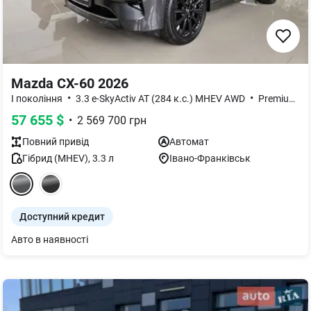
Mazda CX-60 2026
•
•
I покоління
3.3 e-SkyActiv AT (284 к.с.) MHEV AWD
Premium-Sport
57 655
$
•
2 569 700
грн
Повний
привід
Автомат
Гібрид (MHEV)
,
3.3
л
Івано-Франківськ
Доступний кредит
Авто в наявності