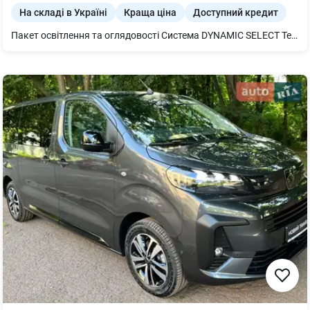
На складі в Україні
Краща ціна
Доступний кредит
Пакет освітлення та оглядовості Система DYNAMIC SELECT Термопоглинаюче скло з темним тонуванням COC папір EU6 без свідоцтва про реєстрацію Частина 2 Норми викидів ЕВРО 6 Система моніторингу тиску в шинах Декоративні елементи дерево липа чорний з відкритими порами Асистент попередження зіткнення Підігрів кермового колеса Попереджуюча функція при виході Доступ HANDS-FREE Підкермові перемикачі передач Двері багажного відділення EASY-PACK Комфорт-пакет сидінь Подвійний тримач для чашок Digital Extra: Паркувальний асистент з камерою кругового огляду MB.DRIVE PARKING ASSIST 360 Лівостороннє розташування кермового колеса Свтілодіодна система MULTIBEAM LED Комфорт-пакет KEYLESS-GO Цифровий дисплей панелі приладів Пакет Night Велюрові килимки Технічний пакет Offroad Активна система екстреного гальмування Літні шини Склоочисники з датчиком дощу Спинки задніх сидінь, що відкидаються роздільно Digital Extra: Apple CarPlay Адаптивний асистент дальнього світла Plus Підготовка для цифрового радіо Додаткові запасні частини для країн з холодним кліматом Сидіння водія з електричним регулюванням з функцією пам"яті Накладки на пороги з написом «Mercedes-Benz», з підсвічуванням та змінною накладкою Зовнішні дзеркала, що складаються, з електроприводом Навігаційна система MBUX Premium Digital Extra: Android Auto Багажні сітки на спинках передніх сидінь Дизельна система очищення вихлопних газів BlueTEC (SCR) вкл. бак AdBlue® Комунікативний модуль (LTE) для використання сервісів Mercedes me connect KEYLESS-GO Багатофункціональне спортивне кермо з оздобленням зі шкіри Система омивання скла з підігрівом Система попередження про швидкісні обмеження Ідентифікаційна табличка з номером VIN 4-х позиційна поперекова опора Легкосплавні колісні диски розміром 45,7 см (18") с 5 сдвоенными спицами Багатоважільна вісь Рейлінги на дах чорного кольору Підігрів сидінь водія та переднього пасажира Камера спостереження за водієм Мультимедійний дисплей Нагадування про присутність людини, пасивний режим Активний асистент дистанції DISTRONIC Додаткові роз'єми для USB Підготовка до встановлення системи DISTRONIC Система моніторингу "сліпих зон" автомобіля Сажевий фільтр Пакет Premium Активний асистент утримання в смузі руху Активна система допомоги під час паркування з функцією PARKTRONIC Камера 360 ° Обивка стелі тканиною кольору "Чорний" Мультимедійна система MBUX Подвійний сонцезахисний козирок Цифрове радіо Система екстреного виклику Mercedes-Benz Навігаційна система на жорсткому диску 8G-DCT Відсік для зберігання в центральній консолі з шторкою ролло Інструкція з експлуатації та сервісна книжка українською Аварійний жилет для водія Бездротова система зарядки для мобільних приладів зпереду Комфортна підвіска Автоматична система кондиціонування повітря THERMOTRONIC Спортивні сидіння Зимовий пакет Герметик з компресором TIREFIT Інтеграція смартфона Індикація на панелі приладів статусу пасків безпеки позаду Комфортна підсвітка салону Пакет дзеркал GPS-антена Паливний бак ємкістю 51 літр Електричне регулювання правого переднього сидіння з функцією пам'яті Розширений функціонал MBUX Акустична система з розширеними функціями Доповнена реальність MBUX для навігації Стандартне оснащення