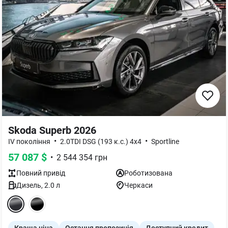
Skoda Superb 2026
•
•
IV покоління
2.0TDI DSG (193 к.с.) 4x4
Sportline
57 087
$
•
2 544 354
грн
Повний
привід
Роботизована
Дизель
,
2.0
л
Черкаси