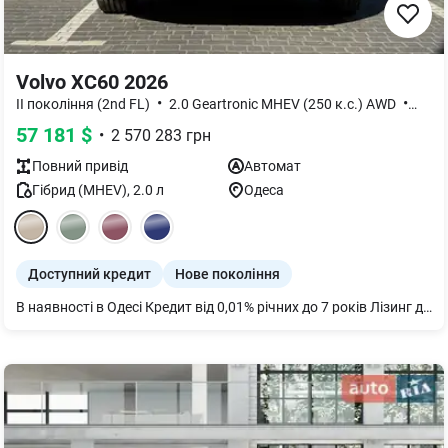
Volvo XC60 2026
•
•
II покоління (2nd FL)
2.0 Geartronic MHEV (250 к.с.) AWD
Core
57 181
$
•
2 570 283
грн
Повний
привід
Автомат
Гібрид (MHEV)
,
2.0
л
Одеса
Доступний кредит
Нове покоління
В наявності в Одесі Кредит від 0,01% річних до 7 років Лізинг до 5 років Трейд-ін(обмін) на Ваше авто. Доставка в будь яку точку України/Європи.