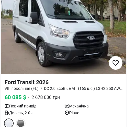
Ford Transit 2026
•
•
VIII покоління (FL)
DC 2.0 EcoBlue MT (165 к.с.) L3H2 350 AWD
60 085
$
•
2 678 000
грн
Повний
привід
Механічна
Дизель
,
2.0
л
Рівне