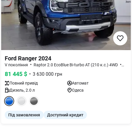
Ford Ranger 2024
•
•
V покоління
Raptor 2.0 EcoBlue Bi-turbo АТ (210 к.с.) 4WD
Bas
81 445
$
•
3 630 000
грн
Повний
привід
Автомат
Дизель
,
2.0
л
Одеса
Під замовлення
Доступний кредит