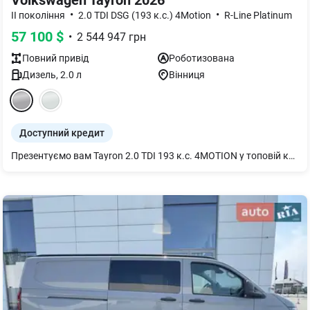
Volkswagen Tayron 2026
•
•
II покоління
2.0 TDI DSG (193 к.с.) 4Motion
R-Line Platinum
57 100
$
•
2 544 947
грн
Повний
привід
Роботизована
Дизель
,
2.0
л
Вінниця
Доступний кредит
Презентуємо вам Tayron 2.0 TDI 193 к.с. 4MOTION у топовій комплектації — потужний, динамічний та напрочуд технологічний кросовер, створений для тих, хто цінує комфорт і драйв. Доставка у ваше місто Дистанційне придбання Допомога з фінансовим моніторингом Фінансування: кредит, лізинг Програма Trade-in – обмін на ваш автомобіль ПДВ • Спортивний екстер’єр з агресивними бамперами та розширеними накладками • Панорамний зсувний дах • 19-дюймові легкосплавні диски Coventry в чорному кольорі • Електропривід багажника з функцією «вільні руки» • Шкіряний салон Varenna з передніми сидіннями ergoActive Plus, шкіра із перфорацією. Передні сидіння із 14-позиційним регулюванням, пам`ттю, активною кліматизацією та масажем із 14-позиційним ел-нням, пам`яттю, активною клім-зацією та мас-ем • Цифрова панель приладів Digital Cockpit Pro • Навігаційна система "Discover ": 12.9" дюймовий кольоровий сенсорний дисплей; • Камера 360 • Скло триплекс • Лобове скло з бездротовим обігрівом • "Keyless Access" • Асистент зміни смуги руху "Side Assist"