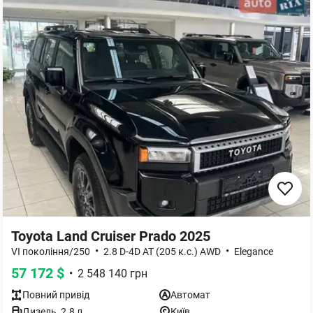
Toyota Land Cruiser Prado 2025
•
•
VI покоління/250
2.8 D-4D AT (205 к.с.) AWD
Elegance
57 172
$
•
2 548 140
грн
Повний
привід
Автомат
Дизель
,
2.8
л
Київ