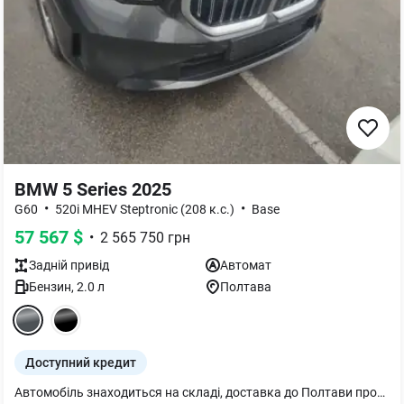
BMW 5 Series 2025
•
•
G60
520i MHEV Steptronic (208 к.с.)
Base
57 567
$
•
2 565 750
грн
Задній
привід
Автомат
Бензин
,
2.0
л
Полтава
Доступний кредит
Автомобіль знаходиться на складі, доставка до Полтави протягом 3 робочих днів після оплати. Комплектація: Колір кузова: Sophisto Grey Brilliant Effect Колір інтер`єру: Оббивка салону зі штучної перфорованої та стьобаної шкіри `Veganza` Колір Espresso Brown Круїз-контроль із функцією гальмування Попередження про виїзд із смуги руху з активним поверненням Попередження про фронтальне зіткнення з гальмуванням для пішоходів/велосипедистів, включно з при поворотах і на розв"язках Попередження про лівий поворот (транспортний засіб) з функцією гальмування Інформація про обмеження швидкості, вкл. індикатор передбачення та заборони обгону, а також ручний асистент обмеження швидкості Асистент уваги водія Parking Assistant (камера заднього виду, парктроніки перед та зад, автопаркувальник) 18" легкосплавні диски Y-spoke style 932 Grey Датчик дощу та освітлення Обігрів заднього скла Форсунка омивача для камери заднього виду Електропривід складання бічних дзеркал Фари ближнього і дальнього світла (технологія LED) Габаритні вогні, денні фари (LED технологія) Асистент дальнього світла Активний захист пішоходів Подовжена гарантія на авто 36 міс або 200 тис км Підігрів керма Автоматична робота багажних дверей Система комфортного доступу Електропривод передніх сидінь з пам`яттю положення для водійського сидіння Підігрів передніх сидінь Болти-секретки для коліс Індикатор тиску в покришках Комплект для ремонту шин Оздоблення `CraftedClarity` Розсіяне освітлення салону Пакет Connected необмежений Бездротова зарядка з охолодженням пристрою Посібник користувача українською мовою.