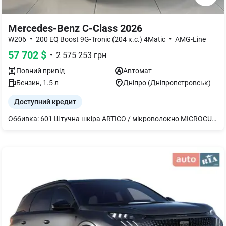
Mercedes-Benz C-Class 2026
•
•
W206
200 EQ Boost 9G-Tronic (204 к.с.) 4Matic
AMG-Line
57 702
$
•
2 575 253
грн
Повний
привід
Автомат
Бензин
,
1.5
л
Дніпро (Дніпропетровськ)
Доступний кредит
Оббивка: 601 Штучна шкіра ARTICO / мікроволокно MICROCUT "Чорний" Лакофарбове покриття: 149 "Полярно білий" PDC Пакет Premium з Digital Extras 14U Digital Extra: MBUX Інтеграція для смартфона 275 Пакет пам'яті 321 Система екстреного виклику "Мерсдес-Бенц" 464 Дисплей водія 580 Автоматична система кондиціонування повітря THERMATIC 628 Адаптивний асистент дальнього світла Plus 75B USB-пакет 868 Центральний дисплей 873 Підігрів сидінь водія та переднього пасажира 894 Комфортне підсвічування салону 897 Бездротова система зарядки для мобільних пристроїв 916 Паливний бак збільшеної ємності (51л) B51 Герметик з компресором TIREFIT P17 Пакет KEYLESS-GO Комфорт з Digital Extra 871 Доступ HANDS-FREE 881 Дистанційне керування кришкою багажного відділення 889 KEYLESS-GO P29 Інтер'єр AMG Line 891 Комфортне підсвічування салону H64 Декоративні елементи: металева структура L5C Мультифункціональне спортивне кермо оздоблення шкіра nappa U26 Коврижки AMG U34 Панель приладів і лінія підвіконного пояса зі штучної шкіри "АРТІКО" у стилі шкіра наппа чорного кольору P31 Екстер'єр AMG Line 772 Стайлінг AMG B63 Спортивний звук двигуна RSK Легкосплавні колісні диски AMG, розміром 45,7 см (18") з 5 спицями U29 Гальмівна система зі збільшеними гальмівними дисками на передній осі P35 DIGITAL LIGHT 318 DIGITAL LIGHT P47 Digital Extra: MB.DRIVE PARKING ASSIST 360 235 Активний паркувальний асистент з парктроніком 501 Камера 360° P49 Пакет дзеркал 252 ПОПЕРЕДЖЕННЯ ПРО ЛОБОВИЙ СТОЛКНЕННЯ (FCW) 500 Зовнішні дзеркала, що складаються, з електроприводом 587 Зовнішнє підсвічування з проекцією логотипа автомобільної марки PBG Навігаційна система MBUX Premium 01U Підготовка для навігаційних сервісів