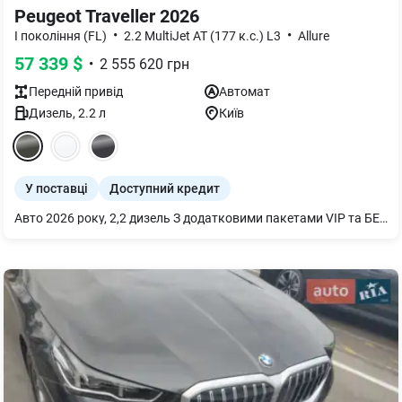
Peugeot Traveller 2026
•
•
I покоління (FL)
2.2 MultiJet AT (177 к.с.) L3
Allure
57 339
$
•
2 555 620
грн
Передній
привід
Автомат
Дизель
,
2.2
л
Київ
У поставці
Доступний кредит
Авто 2026 року, 2,2 дизель З додатковими пакетами VIP та БЕЗПЕКА+ Авто у постачанні на жовтень 2026 року.