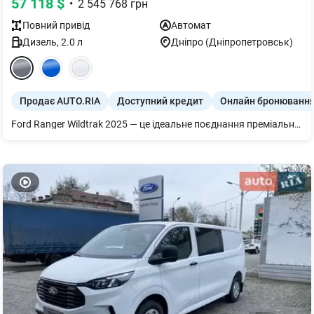
57 118
$
•
2 545 768
грн
Повний
привід
Автомат
Дизель
,
2.0
л
Дніпро (Дніпропетровськ)
Продає AUTO.RIA
Доступний кредит
Онлайн бронюванн
Ford Ranger Wildtrak 2025 — це ідеальне поєднання преміального комфорту для щоденного використання та безкомпромісної потужності та надійності, необхідної для роботи та пригод.