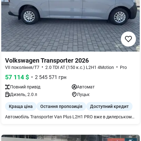
Volkswagen Transporter 2026
•
•
VII покоління/T7
2.0 TDI AT (150 к.с.) L2H1 4Motion
Pro
57 114
$
•
2 545 571
грн
Повний
привід
Автомат
Дизель
,
2.0
л
Луцьк
Краща ціна
Остання пропозиція
Доступний кредит
Автомобіль Transporter Van Plus L2H1 PRO вже в дилерському центрі. Авто укомплектоване додатковим обладнанням з заводу: -Кермо багатофункціональне триспицеве, шкіряна оббивка, підігрів; - Рейлінги на даху; - Центральний замок із системою безключового доступу та системою безключового запуску двигуна Keyless, без функції SAFELOCK; - Скло вітрове ламіноване, теплоізоляційне із підігрівом; - Ящик для рукавичок, що замикається на ключ; - Покриття підлоги пластикове у вантажному відділенні із високими боковими краями; - Дзеркала зовнішні з електроскладанням, електрорегулюванням та обігрівом; - Дві розетки 12 В (1 - у кабіні на центр. консолі, 1 - у вантажному відсіку на D-стойці внизу, справа ззаду) ; - Головне світло: cвітлодіодні лампи (ближне/дальне світло) зі світлодіодними денними ходовими вогнями і окремими діодами для поганих дорожніх умов із поворотним світлом; - Освітлення вантажного відсіку LED покращене (2 точки), 2 додаткові точки освітлення інтегровані у двостулкові задні двері; - Диски колісні алюмінієві "Montreal" 6.5J x 16, срібні ; - Двері зсувні вантажного відсіку із електродоводчиком, праворуч; - Система кліматична у кабіні водія (1-нний клімат контроль); - Пакет асистентів допомоги водію "Plus": - Камера заднього огляду ; - Датчики парктроніку попереду і позаду; - Вікна темнотоновані у пасажирському салоні (Privacy); - Сидіння пасажирське 2-місне праворуч, із системою завантаження довгих вантажів (лючок у основі перегородки) та відкидним столиком; - регулювання сидіння водія (6 поз.); - підігрів сидінь у кабіні ліворуч та праворуч (регулюється окремо); - підлокітники для сидіння водія; - підголовники, що регулюються за нахилом та висотою (4 поз.); - опора для попереку (рег.вручну) для сидіння водія; - оббивка сидінь тканина Striped fabric .