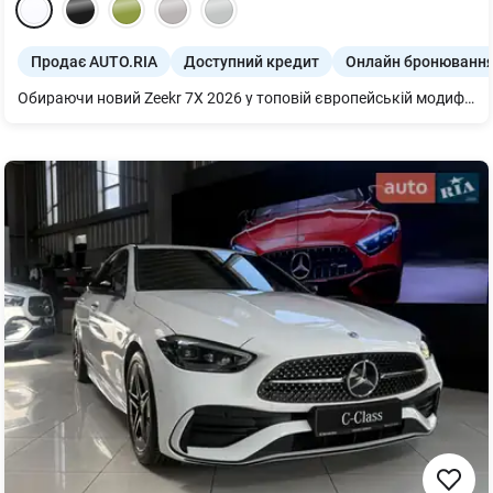
Продає AUTO.RIA
Доступний кредит
Онлайн бронюванн
Обираючи новий Zeekr 7X 2026 у топовій європейській модифікації Long Range 100 kWh (646 к.с.) AWD Performance (також відомій на деяких ринках як Smart 4WD або Privilege), ви інвестуєте в ідеальний баланс між безкомпромісним драйвом та абсолютною практичністю для своєї родини. Головна цінність цього високотехнологічного кросовера — можливість отримати емоції та динаміку справжнього суперкара без жодних жертв у питаннях комфорту, простору чи запасу ходу.Два потужні електродвигуни сумарно видають вражаючі 646 кінських сил та 710 Нм миттєвого крутного моменту. Вони катапультують повнопривідний SUV з 0 до 100 км/год всього за 3.8 секунди. Завдяки передовій потрійній літієвій батареї (NMC) від CATL ємністю 100 кВт·год та надсучасній 800-вольтній архітектурі, автомобіль забезпечує реальний запас ходу до 543 км за суворим європейським циклом WLTP (або до 705 км за циклом CLTC) і здатний заряджатися на надшвидких станціях з 10% до 80% всього за 15 хвилин.Комплектація Performance пропонує розкішний технологічний простір, де кожен пасажир відчуває себе у першому класі:Адаптивне інтелектуальне шасі: розумна пневматична підвіска з електромагнітною системою регулювання жорсткості в реальному часі. Вона нівелює будь-які дефекти покриття та дозволяє змінювати кліренс кросовера для легкого подолання перешкод або ідеальної стійкості на автомагістралі.Цифрова інтуїція: гігантський 16-дюймовий центральний тачскрін мультимедіа з роздільною здатністю 2.5K, 13-дюймова віртуальна панель приладів та величезний проєкційний дисплей доповненої реальності на лобове скло (AR-HUD). Усі системи працюють блискавично під керуванням топового чіпа.Преміальний SPA-салон: ергономічні сидіння з високоякісної шкіри, оснащені підігрівом, вентиляцією та інтелектуальною функцією багатоточкового масажу. Додатковий затишок створює панорамний дах площею 1.35 $m^2$ із технологічним електричним сонцезахисним козирком, що на 100% затримує ультрафіолет.Акустичний театр: аудіосистема преміум-рівня Dolby Atmos потужністю 2160 Вт із 21 динаміком, яка у поєднанні з подвійним акустичним склом перетворює кабіну кросовера на персональний концертний зал.Безкомпромісна безпека та автопілот: повний комплекс радарів, камер 360° та ультразвукових датчиків, що формують систему інтелектуального автопілота рівня L2+. Машина