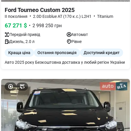
Ford Tourneo Custom 2025
•
•
II покоління
2.0D Ecoblue AT (170 к.с.) L2H1
Titanium
67 271
$
•
2 998 250
грн
Передній
привід
Автомат
Дизель
,
2.0
л
Рівне
Краща ціна
Остання пропозиція
Доступний кредит
Авто 2025 року Безкоштовна доставка у любий регіон України