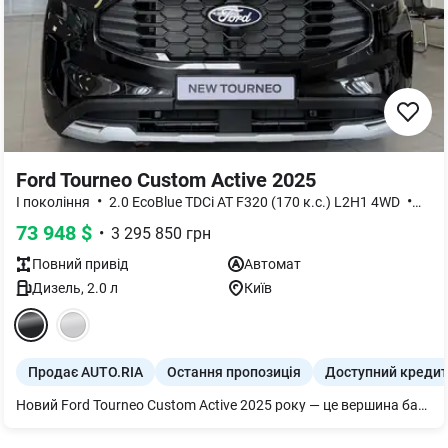
Ford Tourneo Custom Active 2025
•
•
I покоління
2.0 EcoBlue TDCi AT F320 (170 к.с.) L2H1 4WD
Acti
73 948
$
•
3 295 850
грн
Повний
привід
Автомат
Дизель
,
2.0
л
Київ
Продає AUTO.RIA
Остання пропозиція
Доступний кредит
Новий Ford Tourneo Custom Active 2025 року — це вершина багатофункціональності та абсолютна свобода пересування, яка пропонує покупцеві цінність бізнес-шатла та позашляховика в одному кузові. Головна перевага цієї унікальної модифікації полягає в її безкомпромісній універсальності: потужний та тяговитий дизель 2.0 EcoBlue на 170 к.с. у поєднанні з класичним автоматом і системою повного приводу 4WD гарантує впевненість на засніжених трасах, путівцях чи під час буксирування, відкриваючи нові маршрути для подорожей. Подовжена колісна база L2H1 (F320) надає колосальний внутрішній простір для великої родини або преміального корпоративного трансферу, де розкішні модульні сидіння трансформуються під будь-які завдання, а величезне багажне відділення вміщує все необхідне спорядження. Інвестуючи в виконання Active, ви отримуєте статусний, витривалий та високоліквідний автомобіль із брутальним позашляховим обвісом і топовим технологічним оснащенням, який перетворює будь-яку далеку поїздку на безпечну мандрівку першим класом.