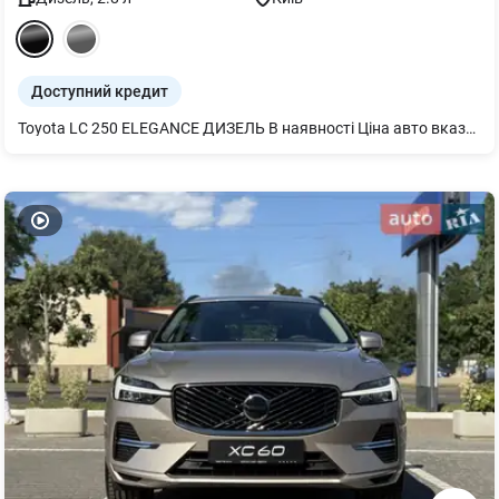
Доступний кредит
Toyota LC 250 ELEGANCE ДИЗЕЛЬ В наявності Ціна авто вказана без урахування вартості додаткового обладнання 2025 року Є можливість фінансування через банк Є Trade IN Телефонуйте, відповімо на всі питання.