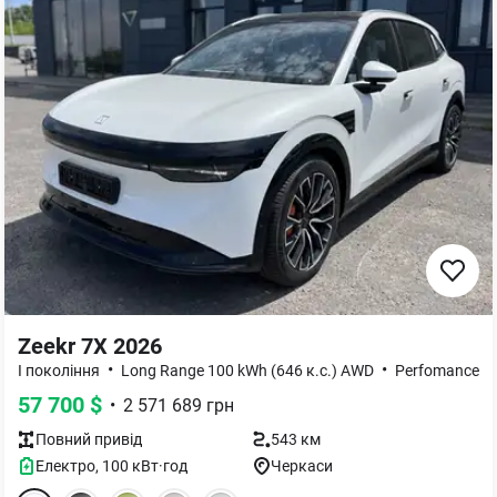
Zeekr 7X 2026
•
•
I покоління
Long Range 100 kWh (646 к.с.) AWD
Perfomance
57 700
$
•
2 571 689
грн
Повний
привід
543 км
Електро
,
100
кВт·год
Черкаси