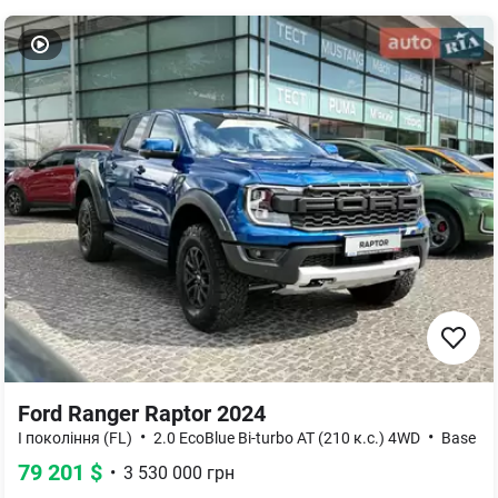
Ford Ranger Raptor 2024
•
•
I покоління (FL)
2.0 EcoBlue Bi-turbo АТ (210 к.с.) 4WD
Base
79 201
$
•
3 530 000
грн