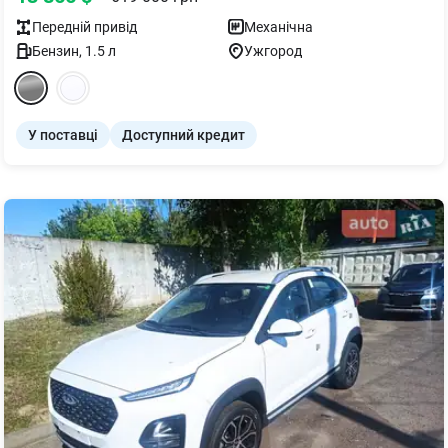
Передній
привід
Механічна
Бензин
,
1.5
л
Ужгород
У поставці
Доступний кредит