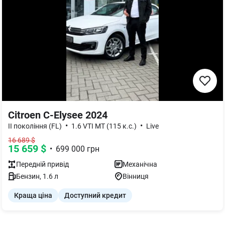
Citroen C-Elysee 2024
•
•
II покоління (FL)
1.6 VTI MT (115 к.с.)
Live
16 689
$
15 659
$
•
699 000
грн
Передній
привід
Механічна
Бензин
,
1.6
л
Вінниця
Краща ціна
Доступний кредит