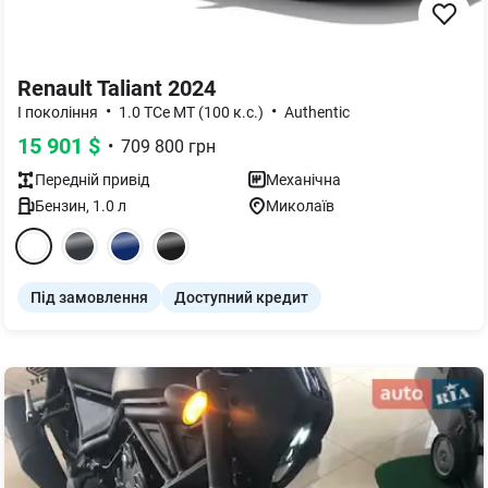
Renault Taliant 2024
•
•
I покоління
1.0 TCe MT (100 к.с.)
Authentic
15 901
$
•
709 800
грн
Передній
привід
Механічна
Бензин
,
1.0
л
Миколаїв
Під замовлення
Доступний кредит