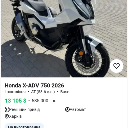
Honda X-ADV 750 2026
•
•
I покоління
AT (58.6 к.с.)
Base
13 105
$
•
585 000
грн
Ремінний
привід
Автомат
Харків
На виготовлення