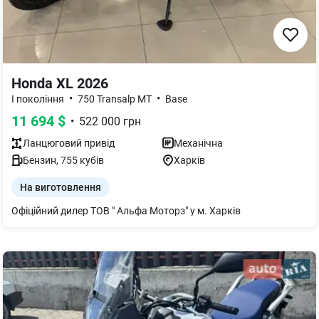
Honda XL 2026
•
•
I покоління
750 Transalp MT
Base
11 694
$
•
522 000
грн
Ланцюговий
привід
Механічна
Бензин
,
755
кубів
Харків
На виготовлення
Офіційний дилер ТОВ " Альфа Моторз" у м. Харків