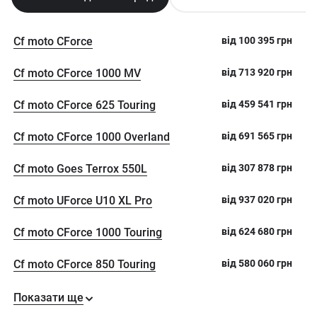
Cf moto CForce
від
100 395
грн
Cf moto CForce 1000 MV
від
713 920
грн
Cf moto CForce 625 Touring
від
459 541
грн
Cf moto CForce 1000 Overland
від
691 565
грн
Cf moto Goes Terrox 550L
від
307 878
грн
Cf moto UForce U10 XL Pro
від
937 020
грн
Cf moto CForce 1000 Touring
від
624 680
грн
Cf moto CForce 850 Touring
від
580 060
грн
Показати ще