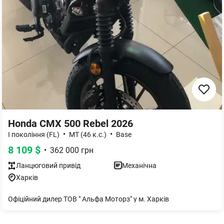
Honda CMX 500 Rebel 2026
•
•
I покоління (FL)
MT (46 к.с.)
Base
8 109
$
•
362 000
грн
Ланцюговий
привід
Механічна
Харків
Офіційний дилер ТОВ " Альфа Моторз" у м. Харків