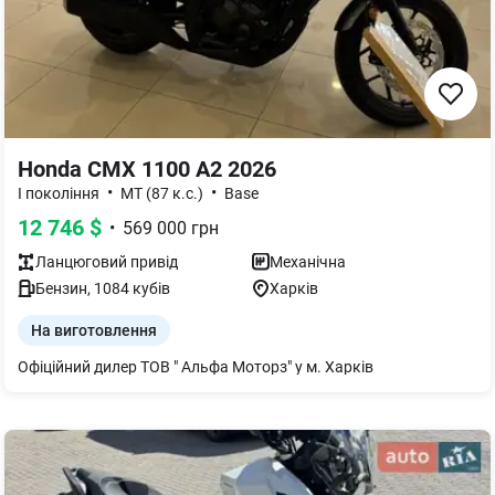
Honda CMX 1100 A2 2026
•
•
I покоління
MТ (87 к.с.)
Base
12 746
$
•
569 000
грн
Ланцюговий
привід
Механічна
Бензин
,
1084
кубів
Харків
На виготовлення
Офіційний дилер ТОВ " Альфа Моторз" у м. Харків