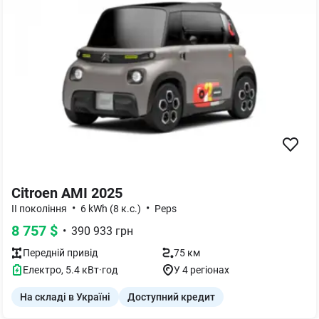
Citroen AMI 2025
•
•
II покоління
6 kWh (8 к.с.)
Peps
8 757
$
•
390 933
грн
Передній
привід
75 км
Електро
,
5.4
кВт·год
У 4 регіонах
На складі в Україні
Доступний кредит