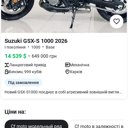
Suzuki GSX-S 1000 2026
•
•
I покоління
1000
Base
14 539
$
•
649 000
грн
Ланцюговий
привід
Механічна
Бензин
,
999
кубів
Харків
Під замовлення
Новий GSX-S1000 поєднує в собі агресивний зовнішній вигляд, безперервний крутний момент, захоплюючу керованість і поліпшену електроніку для їзди на адреналіні. Гострий. Сильний. Розумний. SUZUKI GSX-S1000 - справжній вуличний боєць.
Ціни на:
Cf moto модельный ряд
Cf moto в залежності ві