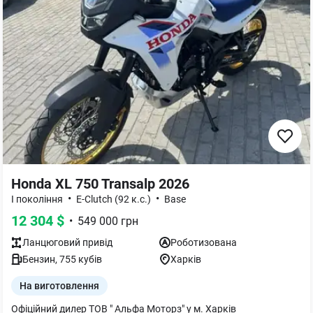
Honda XL 750 Transalp 2026
•
•
I покоління
E-Clutch (92 к.с.)
Base
12 304
$
•
549 000
грн
Ланцюговий
привід
Роботизована
Бензин
,
755
кубів
Харків
На виготовлення
Офіційний дилер ТОВ " Альфа Моторз" у м. Харків