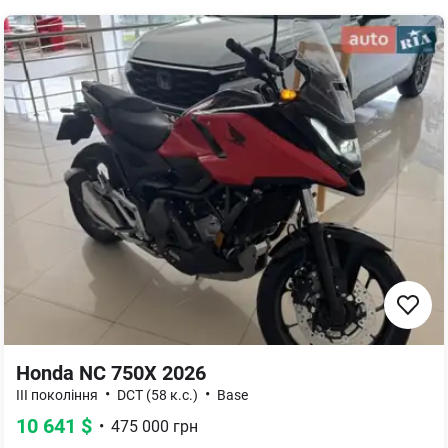
Honda NC 750X 2026
•
•
III покоління
DCT (58 к.с.)
Base
10 641
$
•
475 000
грн