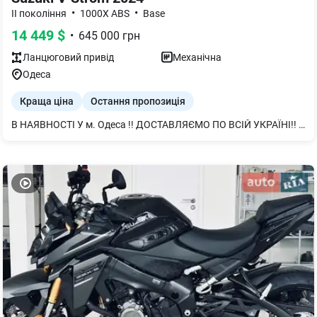
•
•
II покоління
1000X ABS
Base
14 449
$
•
645 000
грн
Ланцюговий
привід
Механічна
Одеса
Краща ціна
Остання пропозиція
В НАЯВНОСТІ У м. Одеса !! ДОСТАВЛЯЄМО ПО ВСІЙ УКРАЇНІ!! НАБЕРІТЬ НАС І МИ ПІДБЕРЕМО ДЛЯ ВАС НАЙЗРУЧНІШИЙ ФОРМАТ ПОКУПКИ !!!! БІЛЬШ ДЕТАЛЬНО ЗА ТЕЛЕФОНОМ !! НАБИРІТЬ І МИ ПІДБЕРЕМО НАЙБІЛЬШ КОМФОРТНИЙ ДЛЯ ВАС ФОРМАТ ПОКУПКИ !!!! ОФІЦІЙНИЙ ДИЛЕРСЬКИЙ ЦЕНТР ДП "АВТОТРЕЙДІНГ-ОДЕСА" Уявіть найбільш захопливий спосіб об’їхати планету на двох колесах. Маючи невичерпний потенціал, туристичний мотоцикл V-STROM 1050 DE стане ідеальним супутником в нескінченних подорожах будь-якими дорогами.