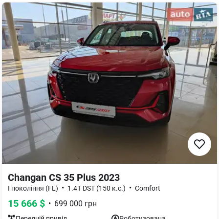
Changan CS 35 Plus 2023
•
•
I покоління (FL)
1.4T DST (150 к.с.)
Comfort
15 666
$
•
699 000
грн
Передній
привід
Роботизована