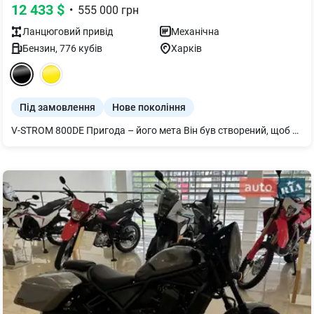
12 433
$
•
555 000
грн
Ланцюговий
привід
Механічна
Бензин
,
776
кубів
Харків
Під замовлення
Нове покоління
V-STROM 800DE Пригода – його мета Він був створений, щоб привнести відчуття пригод та задоволення від їзди у ваш щоденний шлях, у кожну поїздку. Незалежно від того, чи ви виконуєте доручення в місті, вирушаєте насолодитися захопливою поїздкою звивистими гірськими дорогами, чи вирушаєте у довгу подорож, щоб розбити та дослідити природні краєвиди. Якою б не була ваша мета, універсальні можливості V-STROM 800DE розроблені для того, щоб точно реагувати та забезпечувати приємну їзду.