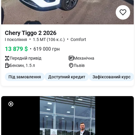
Chery Tiggo 2 2026
•
•
I покоління
1.5 MT (106 к.с.)
Comfort
13 879
$
•
619 000
грн
Передній
привід
Механічна
Бензин
,
1.5
л
Львів
Під замовлення
Доступний кредит
Зафіксований курс