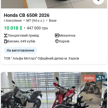
Honda CB 650R 2026
•
•
I покоління
MT (94 к.с.)
Base
10 018
$
•
447 000
грн
Ланцюговий
привід
Механічна
Бензин
,
649
кубів
Харків
На виготовлення
ТОВ " Альфа Моторз" Офіційний дилер м. Харків