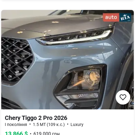
Chery Tiggo 2 Pro 2026
•
•
I покоління
1.5 MT (109 к.с.)
Luxury
13 866
$
•
619 000
грн