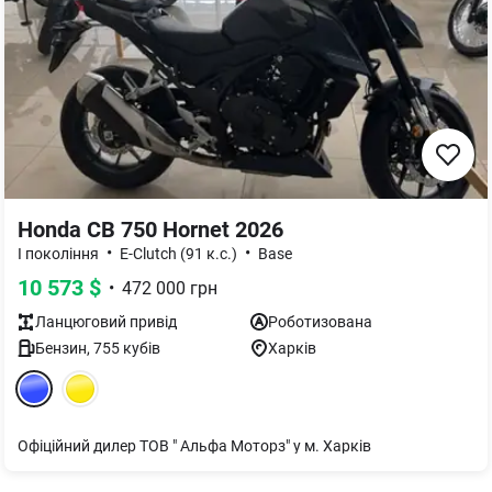
Honda CB 750 Hornet 2026
•
•
I покоління
E-Clutch (91 к.с.)
Base
10 573
$
•
472 000
грн
Ланцюговий
привід
Роботизована
Бензин
,
755
кубів
Харків
Офіційний дилер ТОВ " Альфа Моторз" у м. Харків