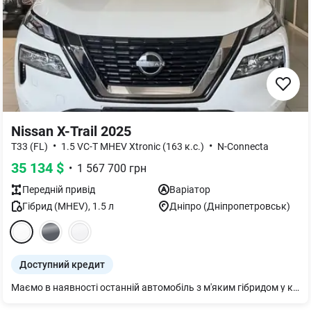
Nissan X-Trail 2025
•
•
T33 (FL)
1.5 VC-T MHEV Xtronic (163 к.с.)
N-Connecta
35 134
$
•
1 567 700
грн
Передній
привід
Варіатор
Гібрид (MHEV)
,
1.5
л
Дніпро (Дніпропетровськ)
Доступний кредит
Маємо в наявності останній автомобіль з м'яким гібридом у комплектації Н-конекта