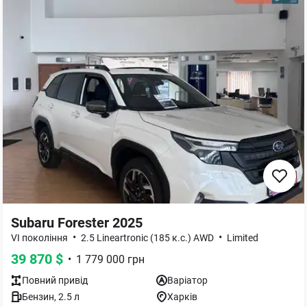
Subaru Forester 2025
•
•
VI покоління
2.5 Lineartronic (185 к.с.) AWD
Limited
39 870
$
•
1 779 000
грн
Повний
привід
Варіатор
Бензин
,
2.5
л
Харків