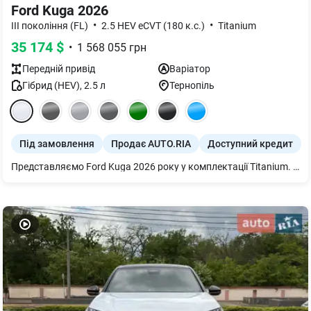
Ford Kuga 2026
•
•
III покоління (FL)
2.5 HEV eCVT (180 к.с.)
Titanium
35 174
$
•
1 568 055
грн
Передній
привід
Варіатор
Гібрид (HEV)
,
2.5
л
Тернопіль
Під замовлення
Продає AUTO.RIA
Доступний кредит
Представляємо Ford Kuga 2026 року у комплектації Titanium. Практичний кросовер оснащений економічним гібридним двигуном та має плавну автоматичну трансмісію для комфортного керування.