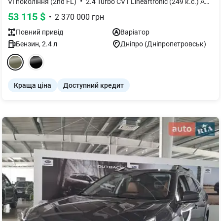
•
•
VI покоління (2nd FL)
2.4 Turbo CVT Lineartronic (249 к.с.) AWD
53 115
$
•
2 370 000
грн
Повний
привід
Варіатор
Бензин
,
2.4
л
Дніпро (Дніпропетровськ)
Краща ціна
Доступний кредит