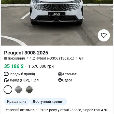
Peugeot 3008 2025
•
•
III покоління
1.2 Hybrid e-DSC6 (136 к.с.)
GT
35 186
$
•
1 570 000
грн
Передній
привід
Автомат
Гібрид (HEV)
,
1.2
л
Одеса
Краща ціна
Доступний кредит
Тестовий автомобіль 2025 року у стані нового, з пробігом 470 км.