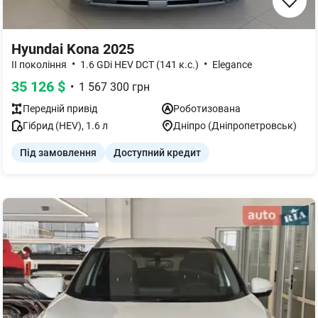
Hyundai Kona 2025
•
•
II покоління
1.6 GDi HEV DCT (141 к.с.)
Elegance
35 126
$
•
1 567 300
грн
Передній
привід
Роботизована
Гібрид (HEV)
,
1.6
л
Дніпро (Дніпропетровськ)
Під замовлення
Доступний кредит