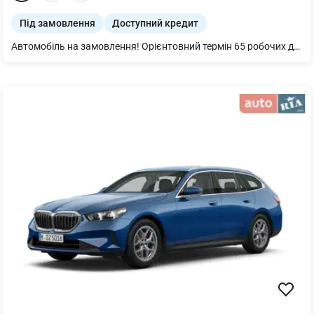
Під замовлення
Доступний кредит
Автомобіль на замовлення! Орієнтовний термін 65 робочих днів. Вартість - 49755 умовних одиниць. Запрошуємо в салон пройти тест-драйв даної моделі! Пропонуємо скористатись додатковими послугами салону: - Кредитування під 0,01% річних - Страхування КАСКО, ОСЦПВ та військові ризики - Обмін Вашого автомобіля по програмі «трейд-ін» Додаткові опції: - RN1 Infotainment (Інформаційно-розважальна система) 13" PLUS + 7UY Навігаційна система - KS1 Проекційний Head-up дисплей - YOI Віддалений доступ + Інфотаймент онлайн 3 роки PF0 Пакет Family/Business - 3Q7 Підголівники ззаду з додатковою функцією - 3Y3 Рулонна сонцезахисна шторка на заднє вікно та на вікна задніх дверей, урна для сміття - 6C4 Бічна подушка безпеки спереду та ззаду, зі шторкою безпеки та взаємодіючою подушкою безпеки спереду