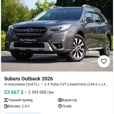
Subaru Outback 2026
•
•
VI покоління (2nd FL)
2.4 Turbo CVT Lineartronic (249 к.с.) AWD
53 667
$
•
2 393 000
грн
Повний
привід
Варіатор
Бензин
,
2.4
л
Львів