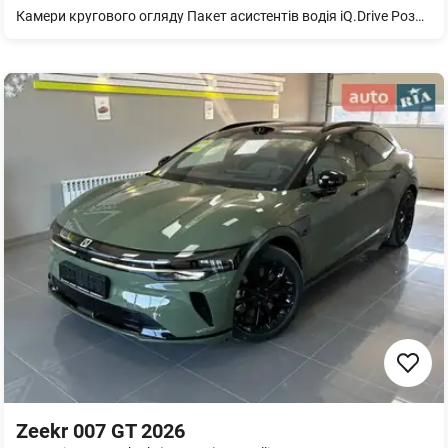
Камери кругового огляду Пакет асистентів водія iQ.Drive Розширений зимовий пакет Акустичні склопакети вколо 3-зони клімат-контроль Електропривод кришки багажника
Zeekr 007 GT 2026