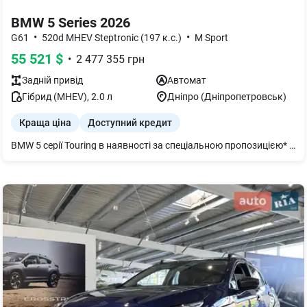
BMW 5 Series 2026
•
•
G61
520d MHEV Steptronic (197 к.с.)
M Sport
55 521
$
•
2 477 355
грн
Задній
привід
Автомат
Гібрид (MHEV)
,
2.0
л
Дніпро (Дніпропетровськ)
Краща ціна
Доступний кредит
BMW 5 серії Touring в наявності за спеціальною пропозицією* та гарантією 3 роки. Запрошуємо на огляд Автомобіль оснащено додатковим обладнанням: Індикатор тискув покришках Комплект дляремонту шин BMW Digital Key Підігрів передніх сидінь Розсіяне освітлення салону Teleservices Legal emergencycall ConnectedDriveServices Пакет Connected необмежений Бездротовазарядказ охолодженням пристрою Меню українською мовою Посібник користувача українською мовою Активнийзахист пішоходів