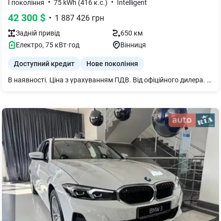
•
•
I покоління
75 kWh (416 к.с.)
Intelligent
42 300
$
•
1 887 426
грн
Задній
привід
650 км
Електро
,
75
кВт·год
Вінниця
Доступний кредит
Нове покоління
В наявності. Ціна з урахуванням ПДВ. Від офіційного дилера. Автомобіль Zeekr 007 GT 2026 року в комплектації Intelligent RWD з гарантією від виробника. Наші переваги: - Офіційна гарантія від виробника: На нові автомобілі Zeekr, придбані через мережу офіційних Дилерів: Термін: 3 роки або 60 000 км. пробігу (залежно від того, що настане раніше). На високовольтну батарею та компоненти до неї: Термін: 5 років або 100 000 км. пробігу (залежно від того, що настане раніше); - Тест драйв: Можливість особисто відчути всі переваги моделей Zeekr 001 та Zeekr 7X перед покупкою; - Trade-In: Від вас — авто та мінімум інформації. Від нас — чесна оцінка, вигідні умови та ваш новий Zeekr. - Zeekr Finance: Вигідні фінансові рішення для фізичних та юридичних осіб: — Авансовий внесок - від 20% під 0.01%; — Разова комісія - 0%; — Страхування КАСКО - 5.99%; — Швидке погодження та індивідуальний підхід до кожного клієнта. Технічні характеристики: - Високовольтна архітектура 800В; - Ємність батареї: 75 кВт/год (літій залізо фосфат); - Запас ходу (CLTC): 650 км; - Потужність: 422 к.с; - Розгін 0-100 км: 5.3 с; - Максимальна швидкість: 210 км/год; - Привід: задній (RWD); - Потужність заднього електродвигуна: 310 кВт; - Піковий крутний момент: 440 Нм. Опції: - Чорні диски (опційно); - Двозонний клімат-контроль; - Функція віддачі електроенергії V2L; - Адаптивний круїз-контроль; - Активна система сповіщення безпеки; - Активне гальмо; - Система утримання смуги руху; - Поради з водіння при втомі; - Система розпізнавання дорожніх знаків; - Передній та задній парктроніки; - Кругове зображення 360°; - Автоматичне паркування; - Панорамний дах; - Шкіряне мультикермо з електроприводом, пам'яттю та підігрівом; - Електропривід сидінь першого ряду з підігрівом, вентиляцією, пам'яттю та масажем; - Сидіння другого ряду з підігрівом; - Система проекційного дисплею доповненої реальності (AR-HUD); - Бездротові зарядки для мобільного телефону; - 15,4” технологічна мультимедіа для керування всим автомобілем; - Електропривід дзеркал з підігрівом, пам'яттю та автоскладанням. Чекаємо вас на тест драйв в офіційних дилерських центрах Zeekr Ukraine!