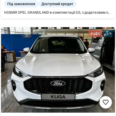
Під замовлення
Доступний кредит
НОВИЙ OPEL GRANDLAND в комплектації GS, з додатковим обладнанням: Пакет Техно Плюс: - Проекційний дисплей на лобовому склі - Камера 360° (4 камери) (QK15) - Електричний обігрів лобового скла (LW02) - Система допомоги при зміні смуги руху Lane change assist - long range (ZVM9) -Система попередження про поперечний рух позаду Rear Cross Traffic Alert - Асистент утримання обраної позиції в смузі руху Lane Positioning Assist - Безрамкове дзеркало заднього виду з електрохромним покриттям (RL06) -Система моніторингу якості повітря AQS (O301) - Двопанельний панорамний дах зі зсувною панеллю над сидіннями водія та переднього пасажира і LED-підсвіткою -Преміум шкіра Nappa чорного кольору, передні сидіння з вентиляцією, чорна стеля - Електричне регулювання у 10 напрямках, масажем і пам'яттю (для водія) (WAHI) - Підігрів задніх сидінь