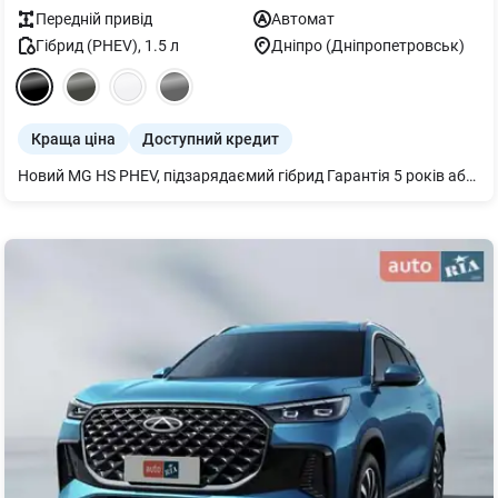
Передній
привід
Автомат
Гібрид (PHEV)
,
1.5
л
Дніпро (Дніпропетровськ)
Краща ціна
Доступний кредит
Новий MG HS PHEV, підзарядаємий гібрид Гарантія 5 років або 150 000 км (Що настане раніше) Найбезпечніший плагін-гібрид по результатам Euro NCAP Бензиновий двигун 1.5Т на 143 к.с (дефорсований для максимальної надійності) Електродвигун 183 к.с Батарейка 20 кВт на 100 км пробіг виключно на електриці Клімат-контроль Камера заднього руху та парктроніки Системи автономного водіння та активної безпеки MG Pilot Електропривід водійського сидіння 7 подушок безпеки Розетка Type 2 Заряджається 6.6 кВт\год