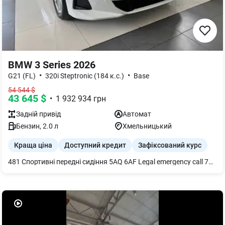
BMW 3 Series 2026
•
•
G21 (FL)
320i Steptronic (184 к.с.)
Base
54 544
$
43 645
$
•
1 932 934
грн
Задній
привід
Автомат
Бензин
,
2.0
л
Хмельницький
Краща ціна
Доступний кредит
Зафіксований курс
481 Спортивні передні сидіння 5AQ 6AF Legal emergency call 7CG 8WD 9CY Український пакет (Ukrainian package) 248 Підігрів керма 430 Зовнішнє ліве дзеркало заднього виду і внутрішнє із затемненням 494 Підігрів передніх сидінь 2VB Індикатор тиску в покришках 2VC Комплект для ремонту шин 3KA Акустичне скління 4U0 Гальванічне оздоблення для приладів керування 4UR Розсіяне освітлення салону 5DM Активна система допомоги паркування `Parking Assistant` 6AE Teleservices 6AK ConnectedDrive Services 6C6 Пакет Connected необмежений 85A Меню українською мовою 89Z Посібник користувача українською мовою