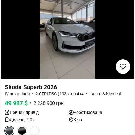
Skoda Superb 2026
•
•
IV покоління
2.0TDI DSG (193 к.с.) 4x4
Laurin & Klement
49 987
$
•
2 228 900
грн
Повний
привід
Роботизована
Дизель
,
2.0
л
Київ