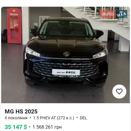
MG HS 2025
•
•
II покоління
1.5 PHEV AT (272 к.с.)
DEL
35 147
$
•
1 568 261
грн