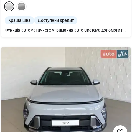
Краща ціна
Доступний кредит
Функція автоматичного утримання авто Система допомоги при екстренному гальмуванні Система моніторингу водія Система автоматичного гальмування під час руху заднім ходом Система виявлення перешкод позаду та по боках авто Система автоматичного передаварійного гальмування Попередження про перетинання дорожньої розмітки Адаптивний круїз-контроль Система центрування та утримання в смузі Система допомоги при ст арті на підйомі Система курсової стійкості Функція виявлення аномального стану водія Фронтальні подушки безпеки Бокові подушки безпеки Шторки безпеки Подушка безпеки для захисту колін водія Подушка безпеки в подушці сидіння переднього пасажира