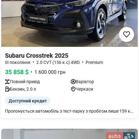
Subaru Crosstrek 2025
•
•
III покоління
2.0 CVT (156 к.с) 4WD
Premium
35 858
$
•
1 600 000
грн
Повний
привід
Варіатор
Бензин
,
2.0
л
Черкаси
Доступний кредит
Пропонується автомобіль з тест-парку з пробігом лише 159 км. Перша реєстрація ще не проводилась. Автомобіль у відмінному технічному та візуальному стані, доглянутий та готовий до використання.