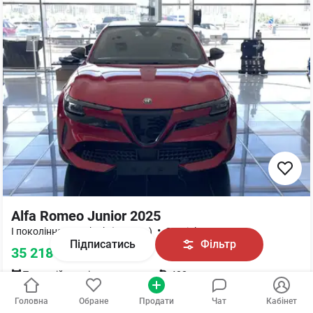
Alfa Romeo Junior 2025
•
•
I покоління
54 kWh (156 к.с.)
Speciale
Підписатись
Фільтр
35 218
$
•
1 570 000
грн
Передній
привід
408 км
Електро
,
54
кВт·год
Київ
Головна
Обране
Продати
Чат
Кабінет