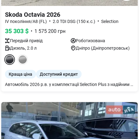
Skoda Octavia 2026
•
•
IV покоління/A8 (FL)
2.0 TDI DSG (150 к.с.)
Selection
35 303
$
•
1 575 200
грн
Передній
привід
Роботизована
Дизель
,
2.0
л
Дніпро (Дніпропетровськ)
Краща ціна
Доступний кредит
Автомобіль 2026 р.в. у комплектації Selection Plus з надійним дизельним двигуном 2,0 TDI 110 kW вже в наявності у Дніпрі. Телефонуйте!