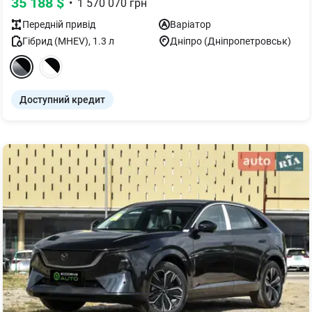
35 188
$
•
1 570 070
грн
Передній
привід
Варіатор
Гібрид (MHEV)
,
1.3
л
Дніпро (Дніпропетровськ)
Доступний кредит