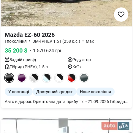
Mazda EZ-60 2026
•
•
I покоління
DM-i PHEV 1.5T (258 к.с.)
Max
35 200
$
•
1 570 624
грн
Задній
привід
Редуктор
Гібрид (PHEV)
,
1.5
л
Київ
У поставці
Доступний кредит
Нове покоління
Авто в дорозі. Орієнтовна дата прибуття - 21.09.2026 Гібридний автомобіль Mazda EZ-60 REEV 200 Max 2WD 2026, Polar Night Black, фіолетовий салон, 21" Black Mazda EZ-60 200 Max 2026 — це сучасний гібридний кросовер преміум-класу, що поєднує ефективну гібридну силову установку та елегантний дизайн. Комбінація електродвигуна і ДВЗ забезпечує динамічний розгін, високу економічність і комфортну їзду на будь-яких дистанціях. Завдяки вдосконаленій керованості й підвісці з регульованою жорсткістю автомобіль легко адаптується до дорожніх умов і стилю водіння, залишаючись стабільним та плавним у русі. Усередині Mazda EZ-60 пропонує максимум технологій і комфорту: сидіння з ефектом нульової гравітації забезпечують правильну підтримку тіла, а розкішна аудіосистема з 23 динаміками створює преміальну акустичну атмосферу. Інтегрований 26,45-дюймовий 5K екран і фірмова ігрова консоль EZ-60 перетворюють салон на мультимедійний простір нового покоління. Машина ідеально поєднує інновації, комфорт і сучасну динаміку. Mazda EZ-60 200 Max 2026: Силова установка: 190 кВт (? 255–258 к.с.). Запас ходу: 200 км (CLTC). Батарея: з підтримкою швидкої зарядки (від 30% до 80% – за 15 хв). Привід: Одномоторний/Задній привід. Комплектація Mazda EZ-60 200 Max 2026: - Розкішна аудиосистема з 23 динаміками. - Підвіска з регульованою жорсткістю. - Сидіння з Нульовою гравітацією. - Ігрова консоль EZ-60. - Інтегрований 5K екран, 26.45 дюйма.