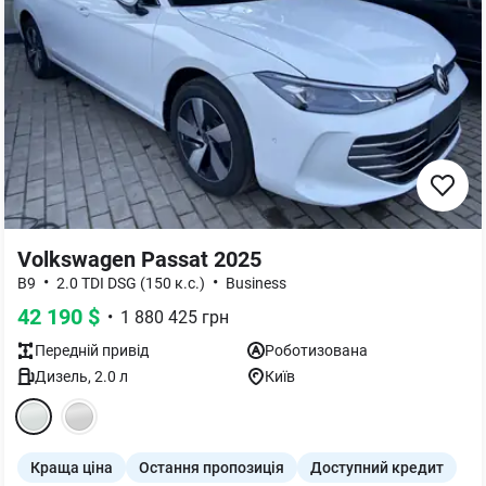
Volkswagen Passat 2025
•
•
B9
2.0 TDI DSG (150 к.с.)
Business
42 190
$
•
1 880 425
грн
Передній
привід
Роботизована
Дизель
,
2.0
л
Київ
Краща ціна
Остання пропозиція
Доступний кредит