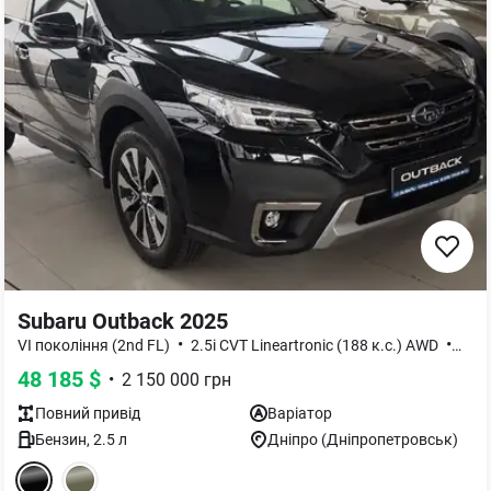
Subaru Outback 2025
•
•
VI покоління (2nd FL)
2.5i CVT Lineartronic (188 к.с.) AWD
Tour
48 185
$
•
2 150 000
грн
Повний
привід
Варіатор
Бензин
,
2.5
л
Дніпро (Дніпропетровськ)