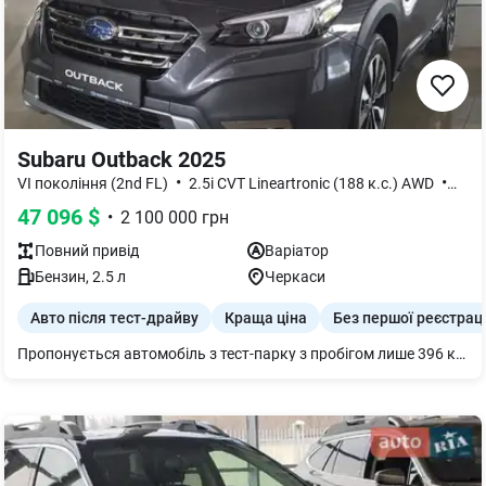
Subaru Outback 2025
•
•
VI покоління (2nd FL)
2.5i CVT Lineartronic (188 к.с.) AWD
Tour
47 096
$
•
2 100 000
грн
Повний
привід
Варіатор
Бензин
,
2.5
л
Черкаси
Авто після тест-драйву
Краща ціна
Без першої реєстраці
Пропонується автомобіль з тест-парку з пробігом лише 396 км. Перша реєстрація ще не проводилась. Автомобіль у відмінному технічному та візуальному стані, доглянутий та готовий до використання.