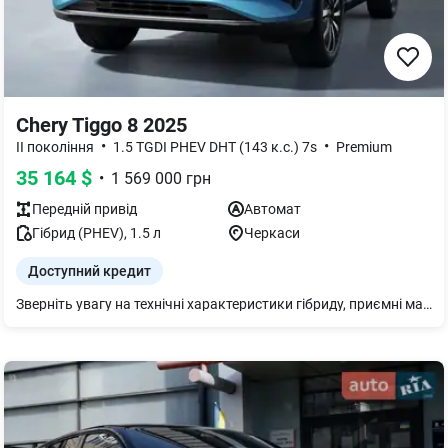
Chery Tiggo 8 2025
•
•
II покоління
1.5 TGDI PHEV DHT (143 к.с.) 7s
Premium
35 164
$
•
1 569 000
грн
Передній
привід
Автомат
Гібрид (PHEV)
,
1.5
л
Черкаси
Доступний кредит
Зверніть увагу на технічні характеристики гібриду, приємні матеріали салону, розміри багажного відділення. Розкішна комплектація та найбільша офіційна гарантія. Оцинкований кузов та сучасні системи безпеки. Запрошуємо на знайомство в автосалон УКРАВТО ЧЕРКАСИ. Цікавить розвиток Chery та постійне покращення якості автомобілів-почитайте про спільне підприємство Jaguar Land Rover і китайського державного автовиробника Chery. Телефонуйте,надамо додаткову консультацію.