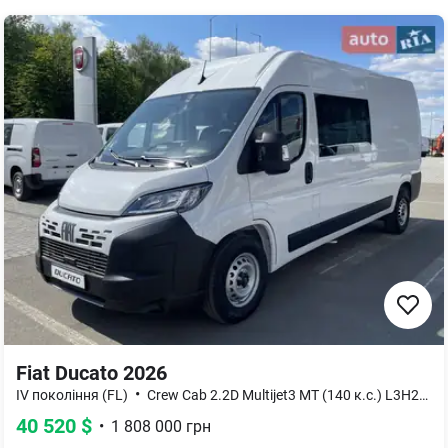
Fiat Ducato 2026
•
•
IV покоління (FL)
Crew Cab 2.2D Multijet3 MT (140 к.с.) L3H2
B
40 520
$
•
1 808 000
грн