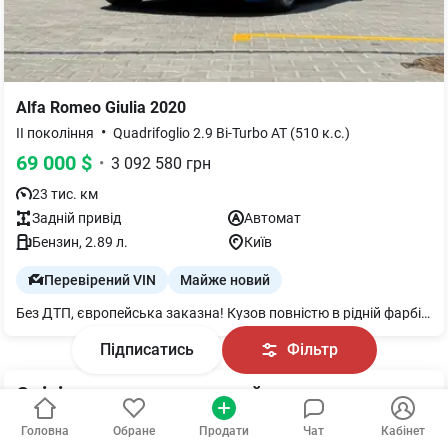
Alfa Romeo
Giulia
2020
•
II покоління
Quadrifoglio 2.9 Bi-Turbo AT (510 к.с.)
69 000
$
•
3 092 580
грн
23 тис. км
Задній
привід
Автомат
Бензин
, 2.89 л.
Київ
Перевірений VIN
Майже новий
Без ДТП, європейська заказна! Кузов повністю в рідній фарбі, без підфарбувань Ідеальний технічний стан. Повністю обслужений, вкладень не потребує. Комплектація: • Активна підвіска Alfa Active Suspension • Torque Vectoring диференціал • Карбоновий дах • Карбоновий капот • Карбоно-керамічні гальма • Підігрів сидінь • Пам’ять сидінь • Підігрів керма • Спортивний вихлоп Akrapovi? • Пелюстки перемикання передач на колонці • Спортивні сидіння шкіра + Alcantara • Harman/Kardon 14 динаміків • Apple CarPlay / Android Auto • Передні/задні парктроніки • Безключовий доступ Готовий до перевірок на будь-якому вашому СТО!
Підписатись
Фільтр
Оцініть, як вам оновлений пошук нового
авто?
Головна
Обране
Продати
Чат
Кабінет
Наскільки зручні і зрозумілі ці оновлення для вас?