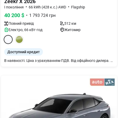
Zeekr X 2026
•
•
I покоління
66 kWh (428 к.с.) AWD
Flagship
40 200
$
•
1 793 724
грн
Повний
привід
512 км
Електро
,
66
кВт·год
Житомир
Доступний кредит
В наявності. Ціна з урахуванням ПДВ. Від офіційного дилера. Автомобіль Zeekr Х в комплектації Flaghip EU 2026 року. Європейська версія (порт CCS2) з гарантією від виробника. Наші переваги: - Офіційна гарантія від виробника: На нові автомобілі Zeekr, придбані через мережу офіційних Дилерів: Термін: 3 роки або 60 000 км. пробігу (залежно від того, що настане раніше). На високовольтну батарею та компоненти до неї: Термін: 5 років або 100 000 км. пробігу (залежно від того, що настане раніше); - Тест драйв: Можливість особисто відчути всі переваги моделей Zeekr 001 та Zeekr 7X перед покупкою; - Trade-In: Від вас — авто та мінімум інформації. Від нас — чесна оцінка, вигідні умови та ваш новий Zeekr. - Zeekr Finance: Вигідні фінансові рішення для фізичних та юридичних осіб: — Авансовий внесок - від 20% під 0.01%; — Разова комісія - 0%; — Страхування КАСКО - 5.99%; — Швидке погодження та індивідуальний підхід до кожного клієнта. Технічні характеристики: - Високовольтна архітектура 800В; - Ємність батареї: 66 кВт/год (потрійна літієва); - Запас ходу (WLTP): 425 км; - Потужність: 428 к.с; - Розгін 0-100 км: 3.8 с; - Максимальна швидкість: 190 км/год; - Привід: повний (АWD); - Загальна максимальна потужність: 315 кВт. Опції: - Apple Car Play; - Android Auto; - Тризонний клімат-контроль; - Функція віддачі електроенергії V2L; - Адаптивний круїз-контроль; - Активна система сповіщення безпеки; - Активне гальмо; - Система утримання смуги руху; - Поради з водіння при втомі; - Система розпізнавання дорожніх знаків; - Передній та задній парктроніки; - Кругове зображення 360°; - Автоматичне паркування; - Панорамний дах; - Шкіряне мультикермо з електроприводом, пам'яттю та підігрівом; - Електропривід сидінь першого ряду з підігрівом, вентиляцією, пам'яттю та масажем; - Підігріви задніх сидінь; - Система проекційного дисплею доповненої реальності (AR-HUD); - Бездротова зарядка для мобільного телефону; - 14,6” технологічна мультимедіа для керування всим автомобілем; - Електропривід дзеркал з підігрівом, пам'яттю та автоскладанням. Чекаємо вас на тест драйв в офіційних дилерських центрах Zeekr Ukraine!