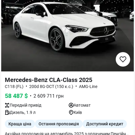
Mercedes-Benz CLA-Class 2025
•
•
C118 (FL)
200d 8G-DCT (150 к.с.)
AMG-Line
58 487
$
•
2 609 711
грн
Передній
привід
Автомат
Дизель
,
1.9
л
Київ
Краща ціна
Остання пропозиція
Доступний кредит
Акційна пропозиція на автомобіль 2025 з оплаченим Пенсійним фондом 5%