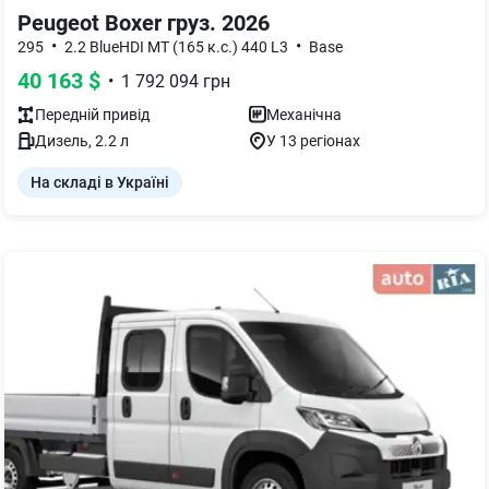
Peugeot Boxer груз. 2026
•
•
295
2.2 BlueHDI MT (165 к.с.) 440 L3
Base
40 163
$
•
1 792 094
грн
Передній
привід
Механічна
Дизель
,
2.2
л
У 13 регіонах
На складі в Україні