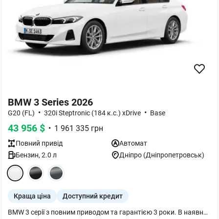
BMW 3 Series 2026
•
•
G20 (FL)
320i Steptronic (184 к.с.) xDrive
Base
43 956
$
•
1 961 335
грн
Повний
привід
Автомат
Бензин
,
2.0
л
Дніпро (Дніпропетровськ)
Краща ціна
Доступний кредит
BMW 3 серії з повним приводом та гарантією 3 роки. В наявності за спеціальною пропозицією. Автомобіль оснащений додатковим обладнанням: Індикатор тиску в покришках Комплект для ремонту шин Спортивні передні сидіння Legal emergency call Український пакет (Ukrainian package) Зовнішнє ліве дзеркало заднього виду і внутрішнє із затемненням Система наскрізного завантаження Підігрів передніх сидінь Акустична система HiFi Болти-секретки для коліс Акустичне скління Гальванічне оздоблення для приладів керування Розсіяне освітлення салону Складні задні підголовники Активна система допомоги паркування `Parking Assistant` Teleservices ConnectedDrive Services Пакет Connected необмежений Меню українською мовою Посібник користувача українською мовою *Деталі пропозиції у консультантів за телефоном. Вартість у оголошені зазначено вже в вирахуванням вигоди.