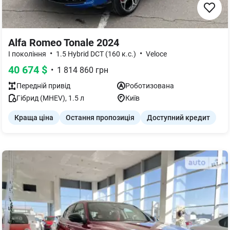
Alfa Romeo Tonale 2024
•
•
I покоління
1.5 Hybrid DCT (160 к.с.)
Veloce
40 674
$
•
1 814 860
грн
Передній
привід
Роботизована
Гібрид (MHEV)
,
1.5
л
Київ
Краща ціна
Остання пропозиція
Доступний кредит