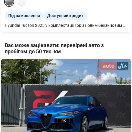
Під замовлення
Доступний кредит
Hyundai Tucson 2025 у комплектації Top з новим бензиновим двигуном 2.5 літра – це сучасний кросовер, який задає нові стандарти стилю, безпеки та технологій у своєму класі. Елегантний дизайн, преміальні матеріали салону та максимальний рівень оснащення – усе для вашого комфорту та впевненості на дорозі. ? Двигун: 2.5 GDI бензин, 190 к.с. – динамічний і надійний ? Коробка передач: 8-ступенева автоматична ? Привід: повний (HTRAC) – стабільність на будь-якому покритті ? Витрата пального: від 7.9 л/100 км у змішаному циклі ? Колеса: стильні легкосплавні диски 19" ? Оптика: повністю LED, адаптивне ближнє/дальнє світло ? Інтер’єр: преміум-матеріали, цифрова панель приладів, панорамний дах, шкіряний салон ? Мультимедіа, навігація, Apple CarPlay та Android Auto, Bose аудіосистема ? Клімат: двозонний клімат-контроль, вентиляція і підігрів передніх сидінь, підігрів задніх ? Безпека: адаптивний круїз-контроль, круговий огляд, асистент паркування, утримання в смузі, моніторинг сліпих зон, FCA, LKA, BVM, RCTA Гарантія: 5 років або 100 000 км Доступний у нашому автосалоні. Є можливість тест-драйву та покупки в кредит або лізинг.
Вас може зацікавити: перевірені авто з
пробігом до 50 тис. км