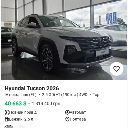
Hyundai Tucson 2026
•
•
IV покоління (FL)
2.5 GDi АТ (190 к.с.) 4WD
Top
40 663
$
•
1 814 400
грн
Повний
привід
Автомат
Бензин
,
2.5
л
Полтава