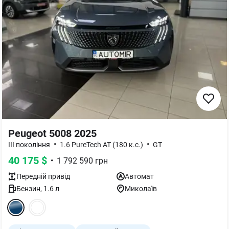
Peugeot 5008 2025
•
•
III покоління
1.6 PureTech AT (180 к.с.)
GT
40 175
$
•
1 792 590
грн
Передній
привід
Автомат
Бензин
,
1.6
л
Миколаїв