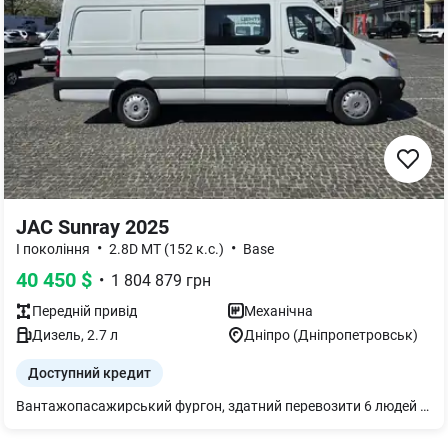
JAC Sunray 2025
•
•
I покоління
2.8D MT (152 к.с.)
Base
40 450
$
•
1 804 879
грн
Передній
привід
Механічна
Дизель
,
2.7
л
Дніпро (Дніпропетровськ)
Доступний кредит
Вантажопасажирський фургон, здатний перевозити 6 людей (5+1) та1330 кг вантажу. Вантажний відсік 7,2 м3. Двигун дизельний 2.8 л, КПП механіка, всі гальма - дискові. - кондиціонер - круїз-контроль - бортовий комп’ютер - сидіння водія з підлокітником і регулюванням по висоті - підігрів дзеркал - електричне налаштування дзеркал - електричні склопідйомники - радіоприймач, 2 динаміки - програвач МР-3 із AUX та USB-входами - Bluetooth - мультифункціональне кермо - подушки безпеки водія та переднього пасажира - підголовники сидінь водія та пасажирів - центральний замок з дистанційним керуванням - імобілайзер - ABS - EBD - ESC - третій стоп-сигнал - денні ходові вогні - протитуманні фари - задній парктронік Авто у наявності!