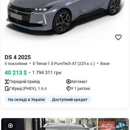
DS 4 2025
•
•
II покоління
E-Tense 1.6 PureTech AT (225 к.с.)
Base
40 213
$
•
1 794 311
грн
Передній
привід
Автомат
Гібрид (PHEV)
,
1.6
л
У 1 регіоні
На складі в Україні
Доступний кредит