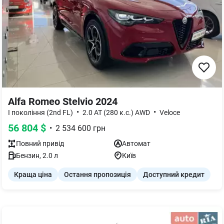
Alfa Romeo Stelvio 2024
•
•
I покоління (2nd FL)
2.0 AT (280 к.с.) AWD
Veloce
56 804
$
•
2 534 600
грн
Повний
привід
Автомат
Бензин
,
2.0
л
Київ
Краща ціна
Остання пропозиція
Доступний кредит