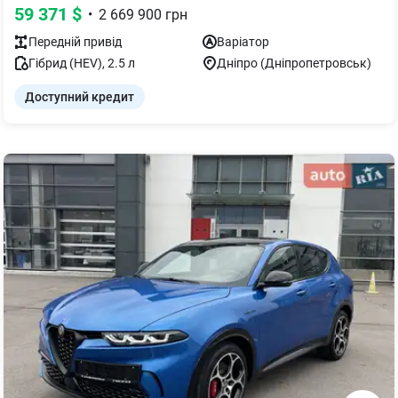
59 371
$
•
2 669 900
грн
Передній
привід
Варіатор
Гібрид (HEV)
,
2.5
л
Дніпро (Дніпропетровськ)
Доступний кредит