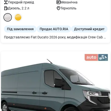
Передній
привід
Механічна
Дизель
,
2.2
л
Тернопіль
Під замовлення
Продає AUTO.RIA
Доступний кредит
Представляємо Fiat Ducato 2026 року, модифікація Crew Cab 2.2D Multijet3 MT (140 к.с.) L3H2. Цей практичний вантажопасажирський фургон оснащений економічним дизельним двигуном потужністю 140 к.с. та надійною механічною коробкою передач. Він пропонує функціональність для перевезення вантажів та пасажирів.