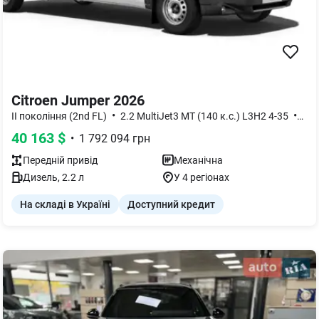
Citroen Jumper 2026
•
•
II покоління (2nd FL)
2.2 MultiJet3 MT (140 к.с.) L3H2 4-35
Bas
40 163
$
•
1 792 094
грн
Передній
привід
Механічна
Дизель
,
2.2
л
У 4 регіонах
На складі в Україні
Доступний кредит