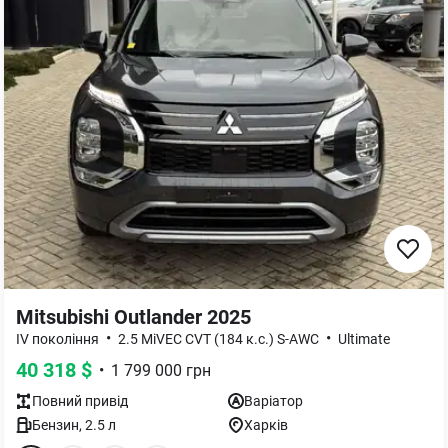
Mitsubishi Outlander 2025
•
•
IV покоління
2.5 MiVEC CVT (184 к.с.) S-AWC
Ultimate
40 318
$
•
1 799 000
грн
Повний
привід
Варіатор
Бензин
,
2.5
л
Харків