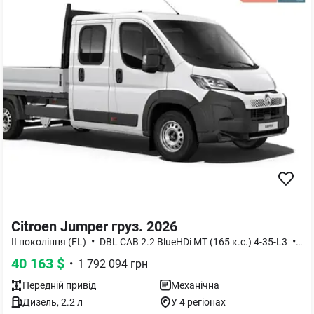
Citroen Jumper груз. 2026
•
•
II покоління (FL)
DBL CAB 2.2 BlueHDi MT (165 к.с.) 4-35-L3
Ba
40 163
$
•
1 792 094
грн
Передній
привід
Механічна
Дизель
,
2.2
л
У 4 регіонах