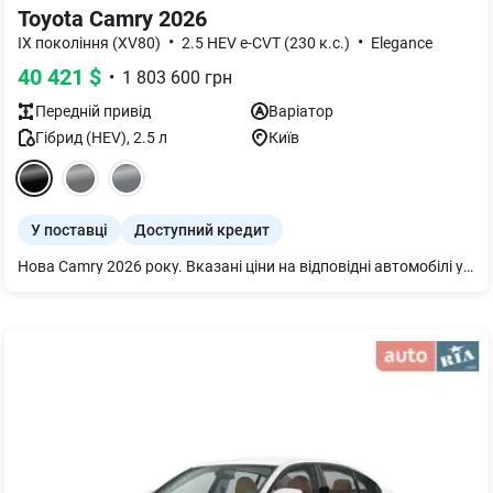
Toyota Camry 2026
•
•
IX покоління (XV80)
2.5 HEV e-CVT (230 к.с.)
Elegance
40 421
$
•
1 803 600
грн
Передній
привід
Варіатор
Гібрид (HEV)
,
2.5
л
Київ
У поставці
Доступний кредит
Нова Camry 2026 року. Вказані ціни на відповідні автомобілі у базових комплектаціях, без врахування вартості додаткових опцій та/або послуг. За додатковою інформацією, щодо комплектацій, вартості та наявності авто, телефонуйте до дилерського центру.