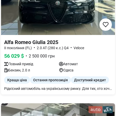
Alfa Romeo Giulia 2025
•
•
II покоління (FL)
2.0 AT (280 к.с.) Q4
Veloce
56 029
$
•
2 500 000
грн
Повний
привід
Автомат
Бензин
,
2.0
л
Одеса
Краща ціна
Остання пропозиція
Доступний кредит
Рідкісний автомобіль на українському ринку. Для тих, хто хоче виділятися із потоку BMW, AUDI та Mercedes. Спортивний седан преміум-класу, що поєднує в собі італійський характер, елегантність та сучасні технології. Під капотом розташований 2.0 турбований бензиновий двигун, який працює в парі з автоматичною коробкою передач. Автомобіль дарує яскраві емоції від водіння, зберігаючи високий рівень комфорту як у місті, так і на трасі. Переваги: - новий автомобіль; - двигун 2.0 турбо бензин; - автоматична коробка передач; - Преміальне оздоблення салону; - сучасні системи безпеки та допомоги вдителю; - Не потребує вкладень. Alfa Romeo Giulia – це вибір тих, хто не готовий їздити на звичайних автомобілях.