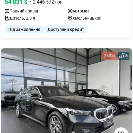
54 831
$
•
2 446 572
грн
Повний
привід
Автомат
Дизель
,
2.0
л
Хмельницький
Під замовлення
Доступний кредит