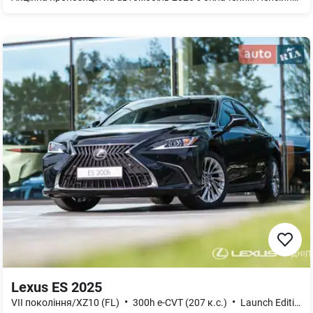
Lexus ES 2025
•
•
VII покоління/XZ10 (FL)
300h e-CVT (207 к.с.)
Launch Edition