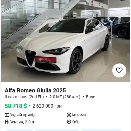
Alfa Romeo Giulia 2025
•
•
II покоління (2nd FL)
2.0 MT (280 к.с.)
Base
58 718
$
•
2 620 000
грн
Задній
привід
Автомат
Бензин
,
2.0
л
Київ