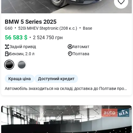
BMW 5 Series 2025
•
•
G60
520i MHEV Steptronic (208 к.с.)
Base
56 583
$
•
2 524 750
грн
Задній
привід
Автомат
Бензин
,
2.0
л
Полтава
Краща ціна
Доступний кредит
Автомобіль знаходиться на складі, доставка до Полтави протягом 3 робочих днів після оплати. Комплектація: Круїз-контроль із функцією гальмування Попередження про виїзд із смуги руху з активним поверненням Попередження про фронтальне зіткнення з гальмуванням для пішоходів/велосипедистів, включно з при поворотах і на розв"язках Попередження про лівий поворот (транспортний засіб) з функцією гальмування Інформація про обмеження швидкості, вкл. індикатор передбачення та заборони обгону, а також ручний асистент обмеження швидкості Асистент уваги водія Parking Assistant (камера заднього виду, парктроніки перед та зад, автопаркувальник) 18" легкосплавні диски Y-spoke style 932 Grey Датчик дощу та освітлення Обігрів заднього скла Форсунка омивача для камери заднього виду Електропривід складання бічних дзеркал Фари ближнього і дальнього світла (технологія LED) Габаритні вогні, денні фари (LED технологія) Асистент дальнього світла Активний захист пішоходів Подовжена гарантія на авто 36 міс або 200 тис км Підігрів керма Автоматична робота багажних дверей Система комфортного доступу Електропривод передніх сидінь з пам`яттю положення для водійського сидіння Підігрів передніх сидінь Болти-секретки для коліс Індикатор тиску в покришках Комплект для ремонту шин Оздоблення `CraftedClarity` Розсіяне освітлення салону Пакет Connected необмежений Бездротова зарядка з охолодженням пристрою Посібник користувача українською мовою.