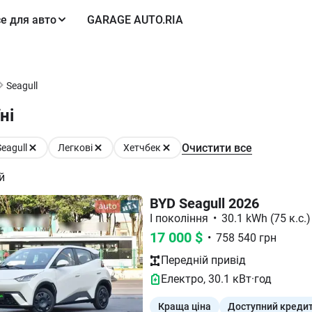
е для авто
GARAGE AUTO.RIA
Seagull
ні
Очистити все
Seagull
Легкові
Хетчбек
й
BYD Seagull 2026
I покоління
•
30.1 kWh (75 к.с.)
17 000
$
•
758 540
грн
Передній
привід
Електро
,
30.1
кВт·год
Краща ціна
Доступний креди