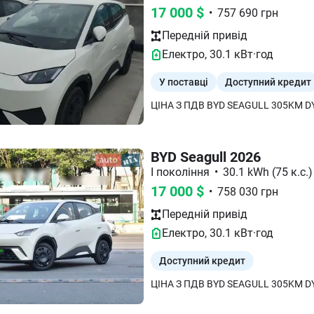
17 000
$
•
757 690
грн
Передній
привід
Електро
,
30.1
кВт·год
У поставці
Доступний кредит
BYD Seagull 2026
I покоління
•
30.1 kWh (75 к.с.)
17 000
$
•
758 030
грн
Передній
привід
Електро
,
30.1
кВт·год
Доступний кредит