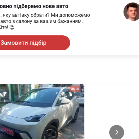
овно підберемо нове авто
ь, яку автівку обрати? Ми допоможемо
 авто з салону за вашим бажанням.
те! 😉
Замовити підбір