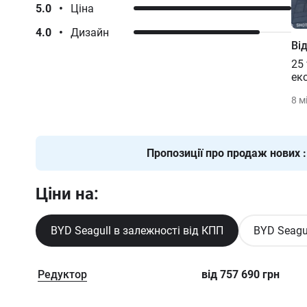
5.0
•
Ціна
4.0
•
Дизайн
Ві
25 
екс
8 м
Пропозиції про продаж нових
Ціни на:
BYD Seagull в залежності від КПП
BYD Seagul
Редуктор
від
757 690
грн