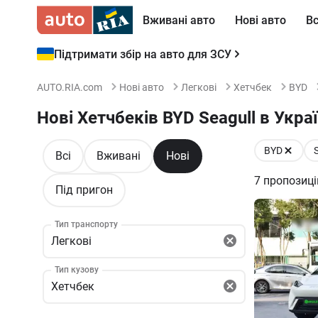
Вживані авто
Нові авто
Вс
Підтримати збір на авто для ЗСУ
AUTO.RIA.com
Нові авто
Легкові
Хетчбек
BYD
Нові Хетчбеків BYD Seagull в Украї
BYD
Всі
Вживані
Нові
7
пропозиці
Під пригон
Тип транспорту
Легкові
Тип кузову
Хетчбек