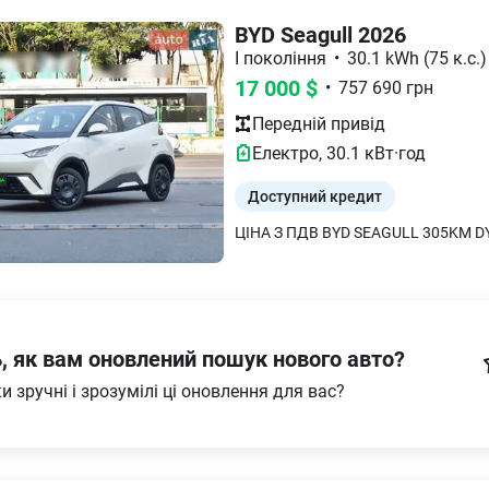
BYD Seagull 2026
I покоління
•
30.1 kWh (75 к.с.)
17 000
$
•
757 690
грн
Передній
привід
Електро
,
30.1
кВт·год
Доступний кредит
ь, як вам оновлений пошук нового авто?
и зручні і зрозумілі ці оновлення для вас?