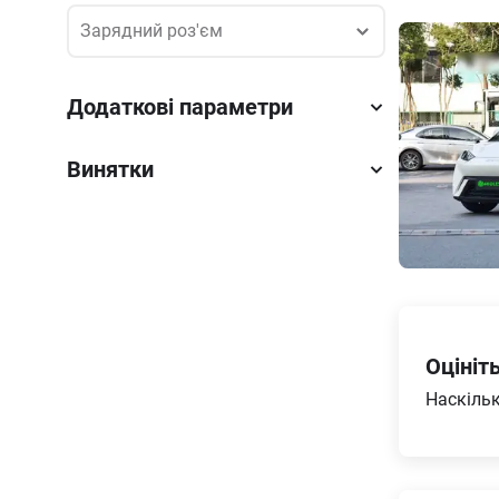
Зарядний роз'єм
Зарядний роз'єм
Додаткові параметри
Винятки
Оцініт
Наскільк