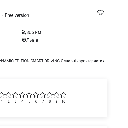
•
Free version
305 км
Львів
ЦІНА З ПДВ BYD SEAGULL 305KM DYNAMIC EDITION SMART DRIVING Основні характеристики Ємність батареї, кВт 30,1 Потужність, кВт/к.с 55 / 75 Запас ходу (CLTC), км 305 Кількість місць 4 Максимальна швидкість, км/год 130 Привід Передній Швидкість зарядки (повільна/швидка), год 4,3 / 0,5 Габарити Тип кузова Хетчбек Довжина (мм) 3780 Ширина (мм) 1715 Висота (мм) 1540 Колісна база (мм) 2500 Споряджена маса (кг) 1160 Двигун Максимальна потужність електродвигуна, к.с 75 Загальна максимальна потужність (кВт) 55 Максимальна швидкість (км/год) 130 Крутний момент (Нм) 135 Кількість електромоторів 1 Тип електродвигуна Синхронний на постійних магнітах Батарея Ємність батареї (кВт/год) 30,08 Швидка зарядка (годин) 0,5 Повільна зарядка (годин) 4,3 Охолодження батареї Рідинне Тип батареї Літій-залізо-фосфатна (Blade Battery) Переднагрівання батареї Так
1
2
3
4
5
6
7
8
9
10