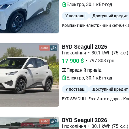
Електро
,
30.1
кВт·год
У поставці
Доступний кредит
BYD Seagull 2025
I покоління
•
30.1 kWh (75 к.с.)
17 900
$
•
797 803
грн
Передній
привід
Електро
,
30.1
кВт·год
У поставці
Доступний кредит
BYD Seagull 2026
I покоління
•
30.1 kWh (75 к.с.)