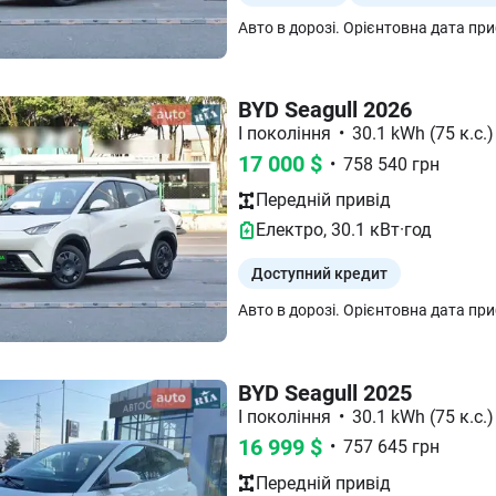
BYD Seagull 2026
I покоління
•
30.1 kWh (75 к.с.)
17 000
$
•
758 540
грн
Передній
привід
Електро
,
30.1
кВт·год
Доступний кредит
BYD Seagull 2025
I покоління
•
30.1 kWh (75 к.с.)
16 999
$
•
757 645
грн
Передній
привід