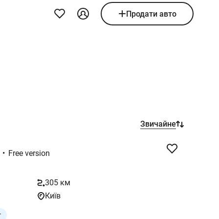
Продати авто
Звичайне
•
Free version
305 км
Київ
т