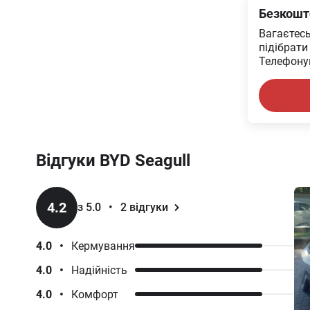
Безкошт
Вагаєтес
підібрати
Телефонуй
Відгуки
BYD
Seagull
4.2
з 5.0
•
2
відгуки
4.0
•
Кермування
4.0
•
Надійність
4.0
•
Комфорт