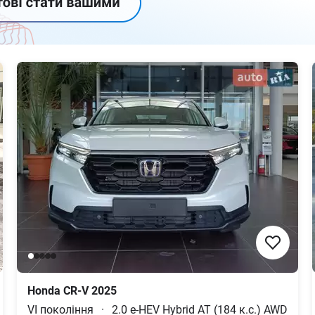
Honda
CR-V
2025
VI покоління
·
2.0 e-HEV Hybrid AT (184 к.с.) AWD