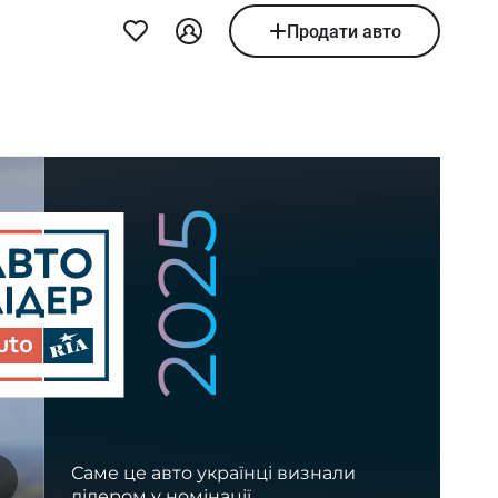
Продати авто
2025
Саме це авто українці визнали
лідером у номінації