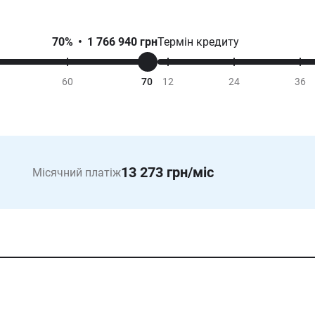
70
%
•
1 766 940
грн
Термін кредиту
60
70
12
24
36
13 273
грн/міс
Місячний платіж