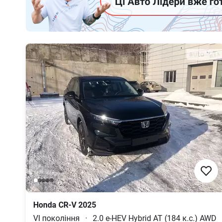
Honda
CR-V
2025
VI покоління
·
2.0 e-HEV Hybrid AT (184 к.с.) AWD