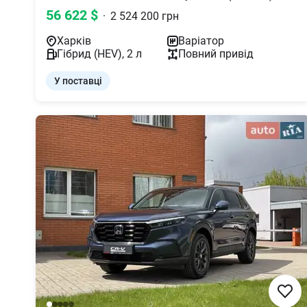
56 622
$
·
2 524 200
грн
Харків
Варіатор
Гібрид (HEV)
,
2
л
Повний
привід
У поставці