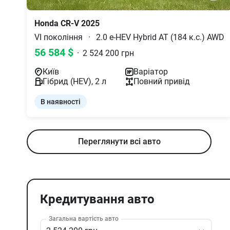
Honda
CR-V
2025
VI покоління
·
2.0 e-HEV Hybrid AT (184 к.с.) AWD
56 584
$
·
2 524 200
грн
Київ
Варіатор
Гібрид (HEV)
,
2
л
Повний
привід
В наявності
Переглянути всі авто
Кредитування авто
Загальна вартість авто