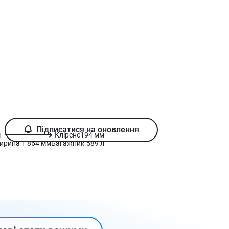
Підписатися на оновлення
м
Кліренс
194 мм
ирина
1 864 мм
Багажник
589 л