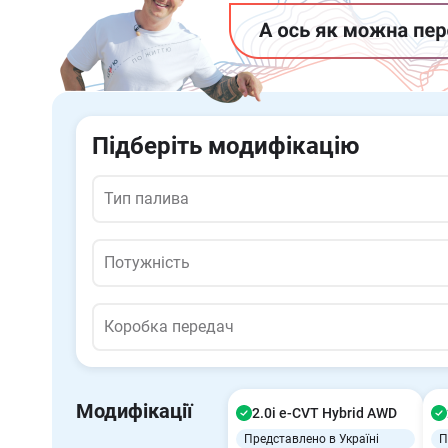
Підберіть модифікацію
Тип палива
Тип палива
Потужність
Потужність
Коробка передач
Коробка передач
Модифікації
2.0i e-CVT Hybrid AWD
Представлено в Україні
П