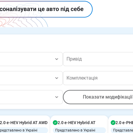
Привід
Привід
Комплектація
Комплектація
Показати
модифікації
2.0 e-HEV Hybrid AT AWD
2.0 e-HEV Hybrid AT
2.0 e-PH
редставлено в Україні
Представлено в Україні
Представле