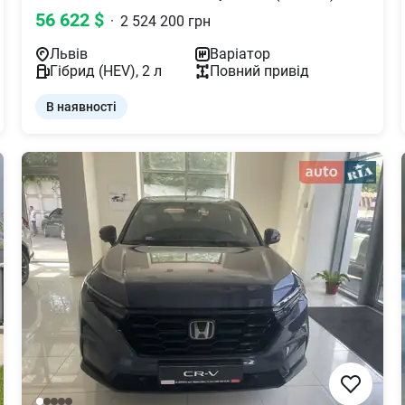
56 622
$
·
2 524 200
грн
Львів
Варіатор
Гібрид (HEV)
,
2
л
Повний
привід
В наявності