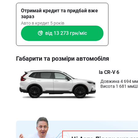
Отримай кредит та придбай вже
зараз
Авто в кредит 5 років
від 13 273 грн/міс
Габарити та розміри автомобіля
Новий Кросовер Honda CR-V 6
покоління 2022-2026
Довжина 4 694 м
VI покоління
Висота
1 681 мм
Ш