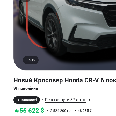
1 з
12
Новий Кросовер Honda CR-V 6 пок
VI покоління
Переглянути 37 авто
•
В наявності
56 622 $
від
•
•
2 524 200 грн
48 985 €