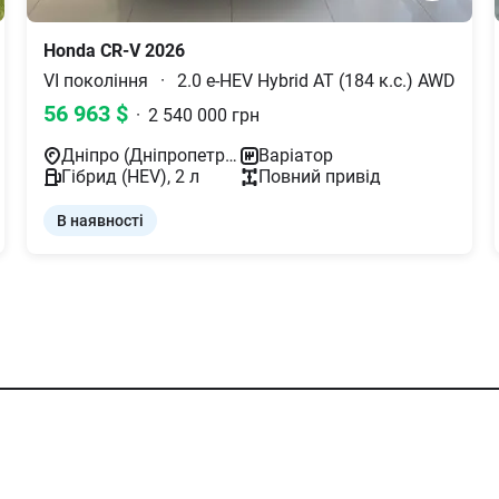
Honda
CR-V
2026
VI покоління
·
2.0 e-HEV Hybrid AT (184 к.с.) AWD
56 963
$
·
2 540 000
грн
Дніпро (Дніпропетровськ)
Варіатор
Гібрид (HEV)
,
2
л
Повний
привід
В наявності