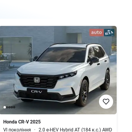
Honda
CR-V
2025
VI покоління
·
2.0 e-HEV Hybrid AT (184 к.с.) AWD