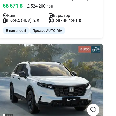
56 571
$
·
2 524 200
грн
Київ
Варіатор
Гібрид (HEV)
,
2
л
Повний
привід
В наявності
Продає AUTO.RIA