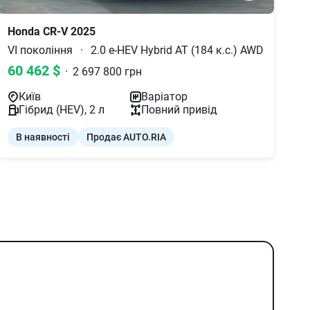
Honda
CR-V
2025
VI покоління
·
2.0 e-HEV Hybrid AT (184 к.с.) AWD
60 462
$
·
2 697 800
грн
Київ
Варіатор
Гібрид (HEV)
,
2
л
Повний
привід
В наявності
Продає AUTO.RIA