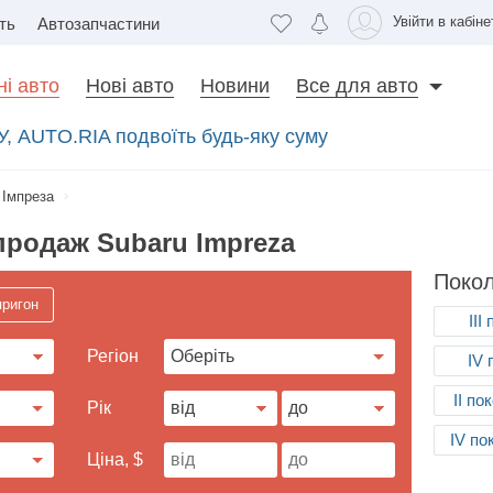
Увійти в кабіне
ть
Автозапчастини
і авто
Нові авто
Новини
Все для авто
У, AUTO.RIA подвоїть будь-яку суму
Імпреза
продаж Subaru Impreza
Покол
пригон
III
Регіон
IV 
II по
Рік
IV по
Ціна, $