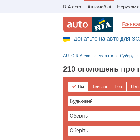
RIA.com
Автомобілі
Нерухоміс
Збір на авто для ЗСУ
Вживан
Донатьте на авто для ЗС
AUTO.RIA.com
Бу авто
Субару
210 оголошень про 
Всі
Вживані
Нові
Під 