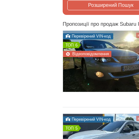
Розширений Пошук
Пропозиції про продаж Subaru 
Перевірений VIN-код
6
Відеоповідомлення
Перевірений VIN-код
5