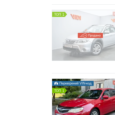
1
Перевірений VIN-код
1