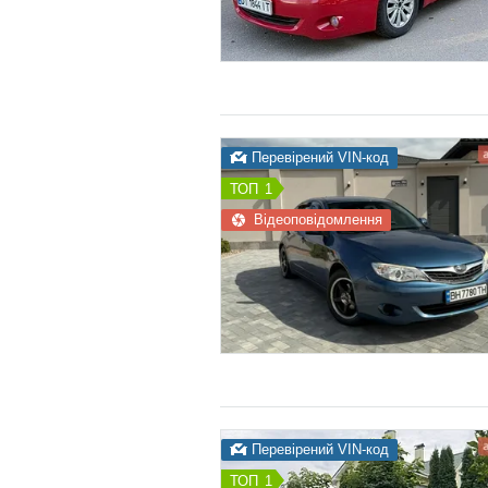
Перевірений VIN-код
1
Відеоповідомлення
Перевірений VIN-код
1