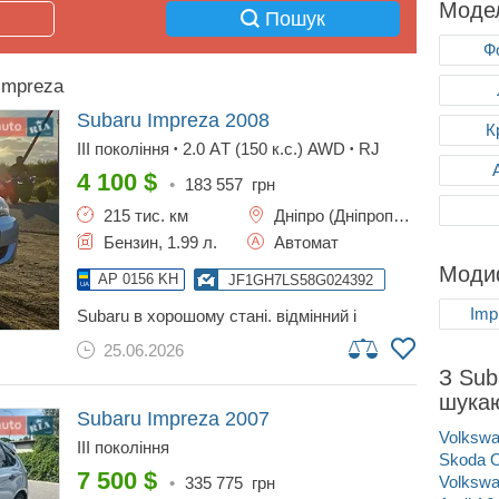
Модел
Пошук
Ф
Impreza
Subaru Impreza
2008
К
III покоління
2.0 АT (150 к.с.) AWD
RJ
•
•
4 100
$
•
183 557
грн
215 тис. км
Дніпро (Дніпропетровськ)
Бензин, 1.99 л.
Автомат
Модиф
AP 0156 KH
JF1GH7LS58G024392
Imp
subaru в хорошому стані. відмінний і
невибагливий двигун 2.0 атмосферник,
25.06.2026
встановлено газ (вписаний у тп), коробка
З Sub
автомат, електропакет, лінзовані фари з
електрорегулюванням, автоматичне
шука
закривання вікон при закриванні авто,
Subaru Impreza
2007
кондиціонер, електрозеркала, підігрів
Volkswa
III покоління
сидінь... двигун у відмінному стані, акпп
Skoda O
іноді пинається при перемиканні
7 500
$
Volkswa
•
335 775
грн