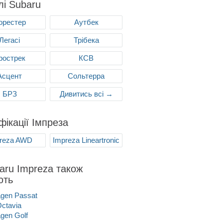
і Subaru
орестер
Аутбек
Легасі
Трібека
рострек
КСВ
Асцент
Сольтерра
БРЗ
Дивитись всі →
ікації Імпреза
reza AWD
Impreza Lineartronic
aru Impreza також
ють
gen Passat
ctavia
gen Golf