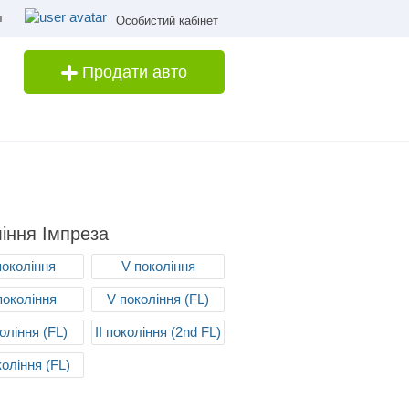
т
Особистий кабінет
Продати авто
іння Імпреза
 покоління
V покоління
покоління
V покоління (FL)
коління (FL)
II покоління (2nd FL)
коління (FL)