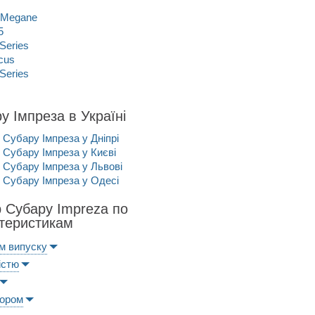
 Megane
5
Series
cus
Series
у Імпреза в Україні
Субару Імпреза у Дніпрі
Субару Імпреза у Києві
Субару Імпреза у Львові
Субару Імпреза у Одесі
р Субару Impreza по
теристикам
м випуску
істю
ьором