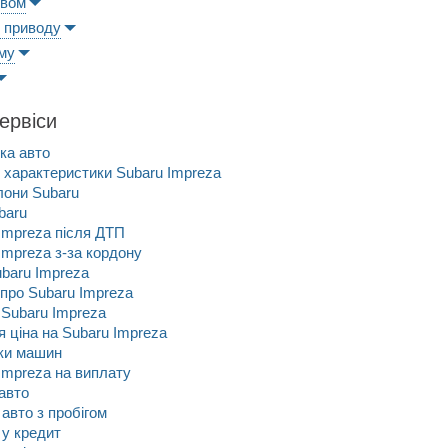
ивом
 приводу
му
сервіси
ка авто
і характеристики Subaru Impreza
лони Subaru
baru
Impreza після ДТП
Impreza з-за кордону
baru Impreza
 про Subaru Impreza
Subaru Impreza
 ціна на Subaru Impreza
рки машин
Impreza на виплату
авто
 авто з пробігом
у кредит