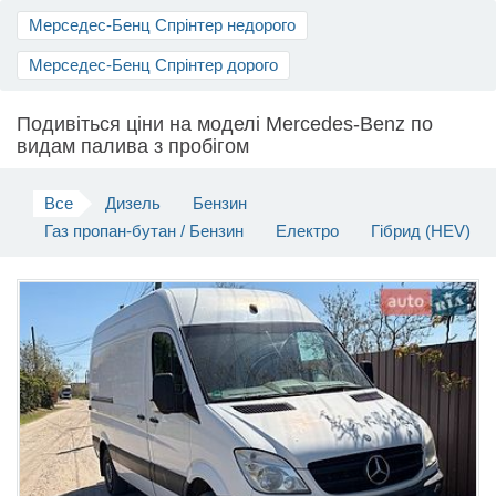
Мерседес-Бенц Спрінтер недорого
Продати авто
Мерседес-Бенц Спрінтер дорого
Подивіться ціни на моделі Mercedes-Benz по
видам палива з пробігом
Все
Дизель
Бензин
Газ пропан-бутан / Бензин
Електро
Гібрид (HEV)