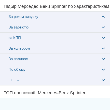
Підбір Мерседес-Бенц Sprinter по характеристикам
За роком випуску
За вартістю
за КПП
За кольором
За паливом
По об’єму
Інші →
ТОП пропозиції Mercedes-Benz Sprinter :