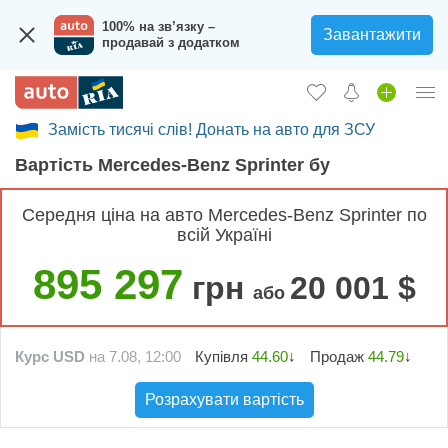
100% на зв’язку –
Завантажити
продавай з додатком
Замість тисячі слів! Донать на авто для ЗСУ
Увійти в кабінет
Вартість Mercedes-Benz Sprinter бу
Збір на авто для ЗСУ
Середня ціна на авто Mercedes-Benz Sprinter по
Вживані авто
всій Україні
Нові авто
895 297
грн
20 001 $
або
Новини
Відгуки про авто
Курс USD
на 7.08, 12:00
Купівля
44.60
↓
Продаж
44.79
↓
Все для авто
Розрахувати вартість
Завантажити додаток