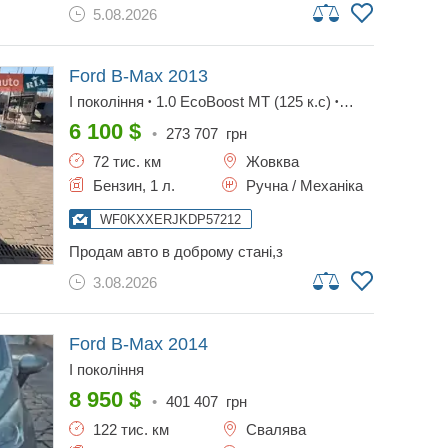
перша реєстрація. куплений новим у салоні.
5.08.2026
усе то на офіційному дилері. нещодавно
був замінений акумулятор. витрата
пального: 4 л місто 3.6 траса 3.8 змішаний
зручний місткий автомобіль. торг є.
Ford B-Max
2013
телефонуйте!!!
I покоління
1.0 EcoBoost MT (125 к.с)
•
•
Base
6 100
$
•
273 707
грн
72 тис. км
Жовква
Бензин, 1 л.
Ручна / Механіка
WF0KXXERJKDP57212
продам авто в доброму стані,з
оригінальним пробігом,за весь час
3.08.2026
використання не
підводило.обслуговувалось все
вчасно,чудовий маневрений автомобіль.
додатково ще є титанові диски чорного
Ford B-Max
2014
кольору. два ключа.
I покоління
8 950
$
•
401 407
грн
122 тис. км
Свалява