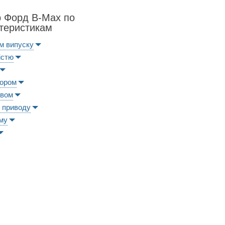
р Форд B-Max по
теристикам
м випуску
істю
ьором
ивом
 приводу
му