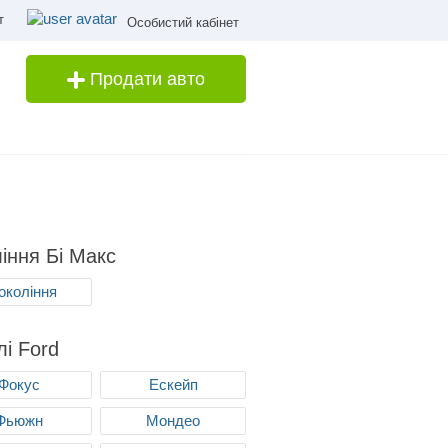
т
Особистий кабінет
Продати авто
іння Бі Макс
покоління
і Ford
Фокус
Ескейп
Фьюжн
Мондео