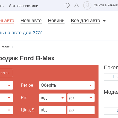
Увійти в кабіне
ть
Автозапчастини
і авто
Нові авто
Новини
Все для авто
ать на авто для ЗСУ
і Макс
родаж Ford B-Max
Покол
пригон
I 
Регіон
Модел
Рік
Ціна, $