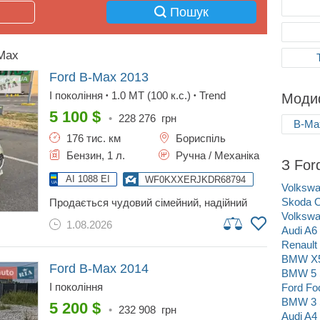
Пошук
-Max
Ford B-Max
2013
I покоління
1.0 MT (100 к.с.)
Trend
Модиф
•
•
5 100
$
•
228 276
грн
B-Ma
176 тис. км
Бориспіль
Бензин, 1 л.
Ручна / Механіка
З For
AI 1088 EI
WF0KXXERJKDR68794
Volkswa
Skoda O
продається чудовий сімейний, надійний
автомобіль ford b-max. придбаний в салоні,
Volkswa
1.08.2026
один власник, в гарному технічному стані.
Audi A6
автомобіль експлуатувався переважно в
Renault
місті. нещодавно замінили грм.
BMW X
Ford B-Max
2014
BMW 5 
I покоління
Ford Fo
BMW 3 
5 200
$
•
232 908
грн
Audi A4