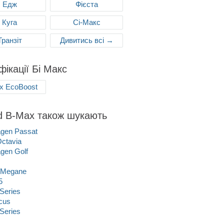
Едж
Фієста
Куга
Сі-Макс
Транзіт
Дивитись всі →
ікації Бі Макс
x EcoBoost
d B-Max також шукають
gen Passat
ctavia
gen Golf
 Megane
5
Series
cus
Series