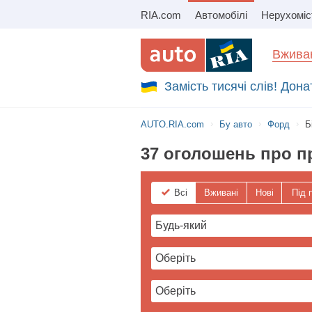
RIA.com
Автомобілі
Нерухоміс
Збір на авто для ЗСУ
Вживан
Замість тисячі слів! Дон
AUTO.RIA.com
Бу авто
Форд
Б
37 оголошень про п
Всі
Вживані
Нові
Під 