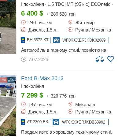
I покоління
1.5 TDCi MT (95 к.с) ECOnetic
•
•
Base
6 400
$
•
286 528
грн
240 тис. км
Житомир
Дизель, 1.5 л.
Ручна / Механіка
BH 3572 KT
WF0KXXERJKDK02089
автомобіль в гарному стані, повністю на
ходу та обслуговуваний. є невеликі сліди
7.07.2026
використання в салоні та по кузову (
детально все розпишу в особисті) , як в
всіх бу авто. я власник за документами.
продаж у зв?язку з заміною на клас вище.
Ford B-Max
2013
працює все : бортовий компьютер ,
I покоління
кондиціонер, піч , склопідйомники, вся
електроніка. по двигуну зауважень не має,
7 299
$
•
326 776
грн
працює як годинник, вчасно
147 тис. км
Миколаїв
обслуговувалася , заміна мастила та
фільтрів кожні 7тис км. сів та поїхав.
Дизель, 1.5 л.
Ручна / Механіка
AT 2300 BK
WF0KXXERJKDB63992
продам авто в хорошому технічному стані.