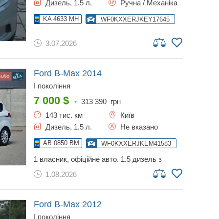
Дизель, 1.5 л.
Ручна / Механіка
KA 4633 MH
WF0KXXERJKEY17645
3.07.2026
Ford B-Max
2014
I покоління
7 000
$
•
313 390
грн
143 тис. км
Київ
Дизель, 1.5 л.
Не вказано
AB 0850 BM
WF0KXXERJKEM41583
1 власник, офіційне авто. 1.5 дизель з
механікою - максимально економно і
1.08.2026
надійно. просторий і зручний салон і
особливо задні двері. додаю відео з
оглядом авто. можливі будь-які перевірки.
розгляну обмін. оплата будь-якою валютою
Ford B-Max
2012
в т.ч. і криптою.
I покоління