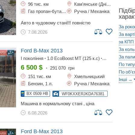
96 тис. км
Кам'янське (Дніпродзержинськ)
Підбі
Газ пропан-бутан / Бензин, 1 л.
Ручна / Механіка
харак
авто в чудовому стані!!! повністю
За роко
обслужене, газ, кондиціонер!!!
7.08.2026
За варт
за КПП
За кол
Ford B-Max
2013
За пал
I покоління
1.0 EcoBoost MT (125 к.с)
•
•
Base
По типу
6 500
$
•
291 070
грн
По об’є
151 тис. км
Хмельницький
Інші →
Бензин, 1 л.
Ручна / Механіка
BX 0509 HB
WF0KXXERJKDA76381
машина в нормальному стані , ціна
мінімальна . без торгу .
6.08.2026
Ford B-Max
2013