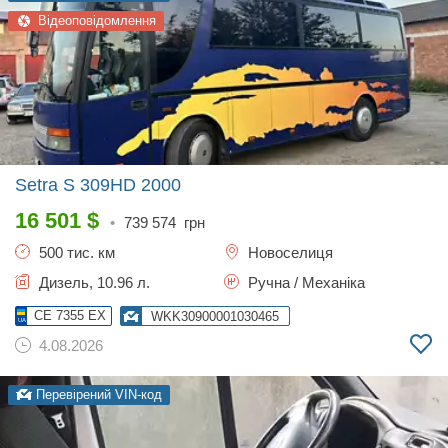
Відеоповідомлення
Setra S 309HD
2000
16 501
$
•
739 574
грн
500 тис. км
Новоселиця
Дизель, 10.96 л.
Ручна / Механіка
CE 7355 EX
WKK30900001030465
4.08.2026
Перевірений VIN-код