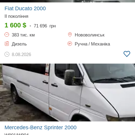
Fiat Ducato
2000
II покоління
1 600
$
•
71 696
грн
383 тис. км
Нововолинськ
Дизель
Ручна / Механіка
8.08.2026
Mercedes-Benz Sprinter
2000