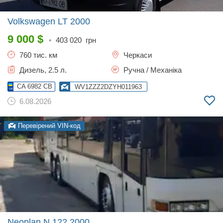
Volkswagen LT
2000
9 000
$
•
403 020
грн
760 тис. км
Черкаси
Дизель, 2.5 л.
Ручна / Механіка
CA 6982 CB
WV1ZZZ2DZYH011963
6.08.2026
Перевірений VIN-код
Neoplan N 122
2000