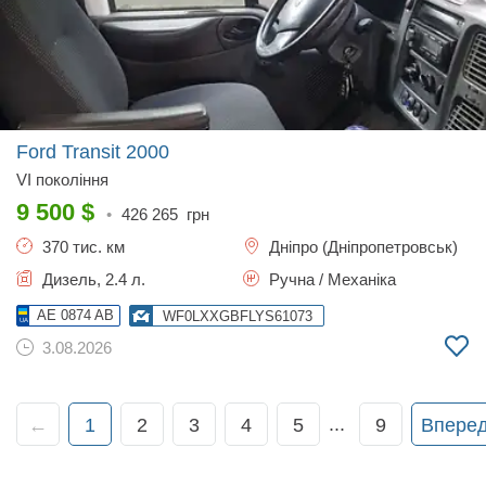
Ford Transit
2000
VI покоління
9 500
$
•
426 265
грн
370 тис. км
Дніпро (Дніпропетровськ)
Дизель, 2.4 л.
Ручна / Механіка
AE 0874 AB
WF0LXXGBFLYS61073
3.08.2026
...
←
1
2
3
4
5
9
Впере