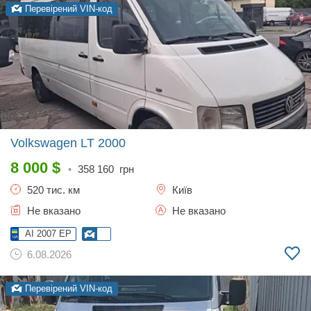
Перевірений VIN-код
Volkswagen LT
2000
8 000
$
•
358 160
грн
520 тис. км
Київ
Не вказано
Не вказано
AI 2007 EP
6.08.2026
Перевірений VIN-код