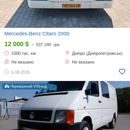
Mercedes-Benz Citaro
2000
12 000
$
•
537 240
грн
1000 тис. км
Дніпро (Дніпропетровськ)
Не вказано
Не вказано
6.08.2026
Перевірений VIN-код