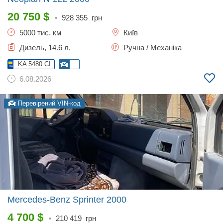
20 750
$
•
928 355
грн
5000 тис. км
Київ
Дизель, 14.6 л.
Ручна / Механіка
KA 5480 CI
6.08.2026
Перевірений VIN-код
Mercedes-Benz Sprinter
2000
4 700
$
•
210 419
грн