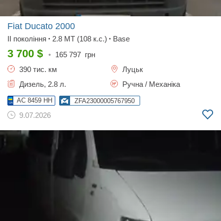
Fiat Ducato
2000
II покоління
2.8 MT (108 к.с.)
Base
•
•
3 700
$
•
165 797
грн
390 тис. км
Луцьк
Дизель, 2.8 л.
Ручна / Механіка
AC 8459 HH
ZFA23000005767950
9.07.2026