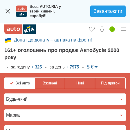
Весь AUTO.RIA у
Завантажити
твоїй кишені,
спробуй!
Донат до донату – автівка на фронт!
Увійти в кабінет
161+ оголошень про продаж Автобусів 2000
Збір на авто для ЗСУ
року
Вживані авто
$ €
за годину
+ 325
за день
+ 7975
Нові авто
Всі
авто
Вживані
Нові
Під пригон
Новини
Відгуки про авто
Все для авто
Завантажити додаток