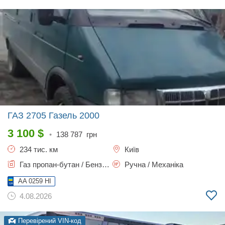
ГАЗ 2705 Газель
2000
3 100
$
•
138 787
грн
234 тис. км
Київ
Газ пропан-бутан / Бензин, 2.9 л.
Ручна / Механіка
AA 0259 HI
4.08.2026
Перевірений VIN-код