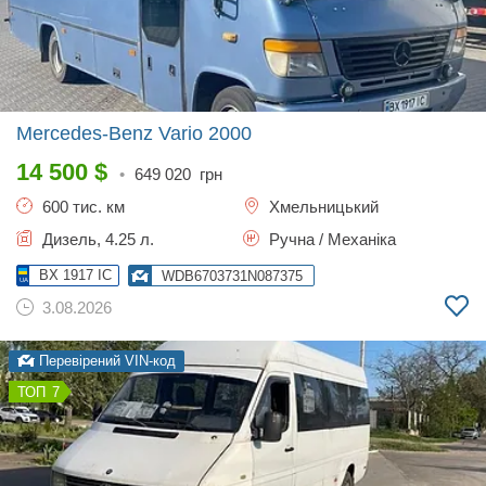
Mercedes-Benz Vario
2000
14 500
$
•
649 020
грн
600 тис. км
Хмельницький
Дизель, 4.25 л.
Ручна / Механіка
BX 1917 IC
WDB6703731N087375
3.08.2026
Перевірений VIN-код
7