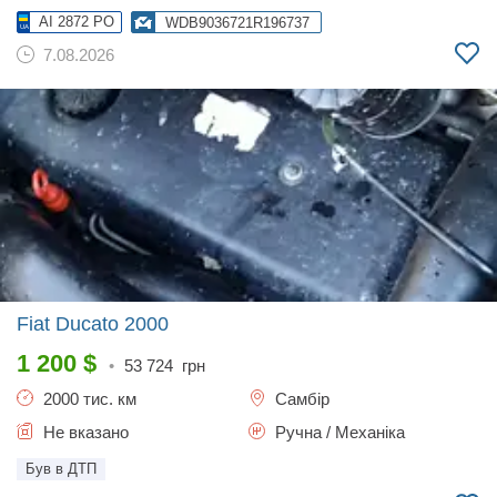
AI 2872 PO
WDB9036721R196737
7.08.2026
Fiat Ducato
2000
1 200
$
•
53 724
грн
2000 тис. км
Самбір
Не вказано
Ручна / Механіка
Був в ДТП