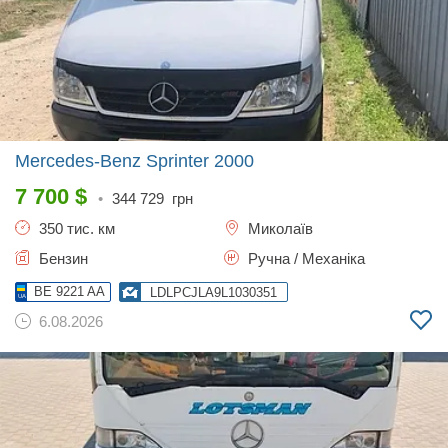
Mercedes-Benz Sprinter
2000
7 700
$
•
344 729
грн
350 тис. км
Миколаїв
Бензин
Ручна / Механіка
BE 9221 AA
LDLPCJLA9L1030351
6.08.2026