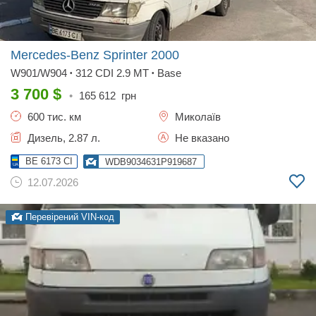
Mercedes-Benz Sprinter
2000
W901/W904
312 CDI 2.9 MT
Base
•
•
3 700
$
•
165 612
грн
600 тис. км
Миколаїв
Дизель, 2.87 л.
Не вказано
BE 6173 CI
WDB9034631P919687
12.07.2026
Перевірений VIN-код