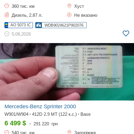
360 тис. км
Хуст
Дизель, 2.87 л.
Не вказано
AO 5073 IC
WDB9024621P902076
5.08.2026
Mercedes-Benz Sprinter
2000
W901/W904
412D 2.9 MT (122 к.с.)
Base
•
•
6 499
$
•
291 220
грн
540 тис. км
Запоріжжя