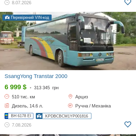
8.07.2026
Перевірений VIN-код
SsangYong Transtar
2000
6 999
$
•
313 345
грн
510 тис. км
Арциз
Дизель, 14.6 л.
Ручна / Механіка
BH 6178 EI
KPDBCBCM1YP001816
7.08.2026