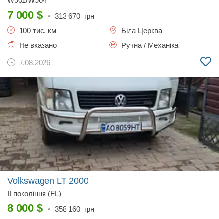
W901/W904
7 000
$
•
313 670
грн
100 тис. км
Біла Церква
Не вказано
Ручна / Механіка
7.08.2026
Volkswagen LT
2000
II покоління (FL)
8 000
$
•
358 160
грн