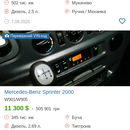
502 тис. км
Мукачево
Дизель, 2.5 л.
Ручна / Механіка
7.08.2026
Перевірений VIN-код
Mercedes-Benz Sprinter
2000
W901/W905
11 300
$
•
505 901
грн
345 тис. км
Буча
Дизель, 2.69 л.
Типтронік