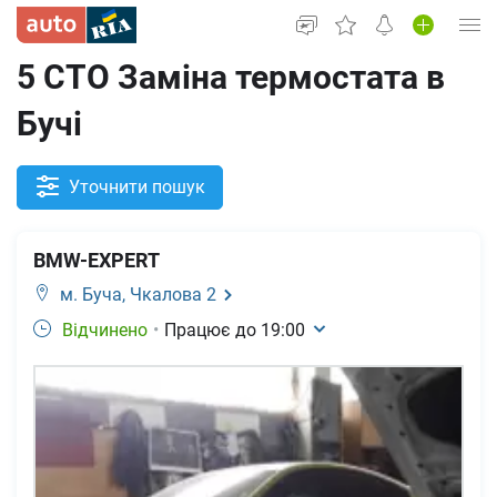
5 СТО Заміна термостата в
Увійти в кабінет
Бучі
Вживані авто
Нові авто
Уточнити пошук
Новини
BMW-EXPERT
Все для авто
м. Буча,
Чкалова 2
Відчинено
•
Працює до
19:00