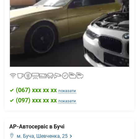
(
067
) xxx xx xx
показати
(
097
) xxx xx xx
показати
АР-Автосервіс в Бучі
м. Буча,
Шевченка, 25