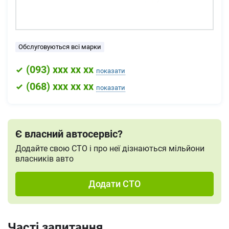
Обслуговуються всі марки
(
093
) xxx xx xx
показати
(
068
) xxx xx xx
показати
Є власний автосервіс?
Додайте свою СТО і про неї дізнаються мільйони
власників авто
Додати СТО
Часті запитання