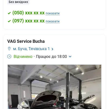
Без вихідних
(
050
) xxx xx xx
показати
(
097
) xxx xx xx
показати
VAG Service Bucha
м. Буча,
Тячівська 1
Відчинено
•
Працює до
18:00