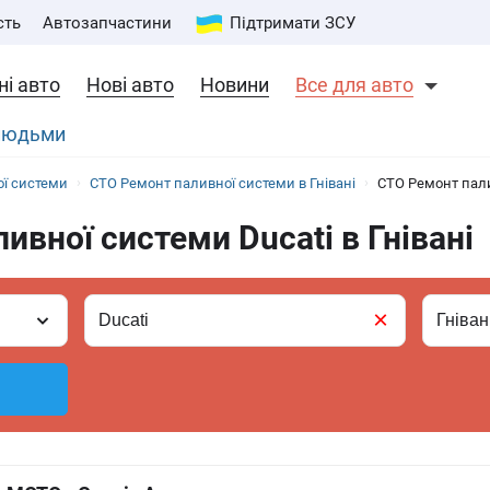
сть
Автозапчастини
Підтримати ЗСУ
і авто
Нові авто
Новини
Все для авто
 людьми
ї системи
СТО Ремонт паливної системи в Гнівані
СТО Ремонт палив
ивної системи Ducati в Гнівані
×