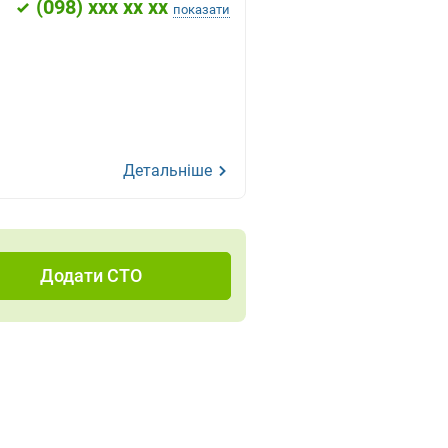
(
098
) xxx xx xx
показати
Детальніше
Додати СТО