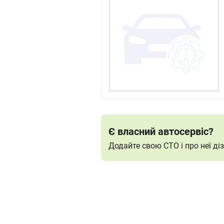
Є власний автосервіс?
Додайте свою СТО і про неї д