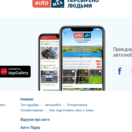
Приєдну
автолюб
Новини
вто
Тест-драйви
Автомобілі
Розмитнення
Онлайн-журнал
Как подготовить авто к зиме
Відгуки про авто
Авто Лідер