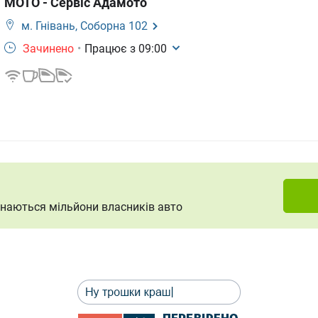
МОТО - Сервіс Адамото
м. Гнівань,
Соборна 102
Зачинено
•
Працює з
09:00
ізнаються мільйони власників авто