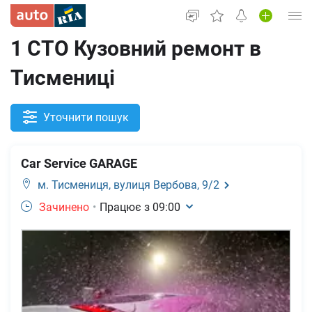
1 СТО Кузовний ремонт в
Увійти в кабінет
Тисмениці
Вживані авто
Нові авто
Уточнити пошук
Новини
Car Service GARAGE
Все для авто
м. Тисмениця,
вулиця Вербова, 9/2
Зачинено
•
Працює з
09:00