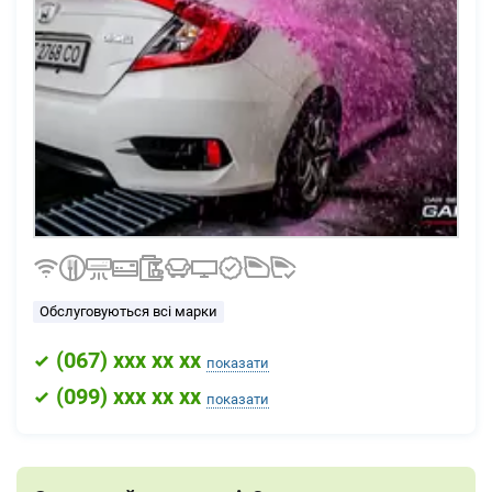
Обслуговуються всі марки
(
067
) xxx xx xx
показати
(
099
) xxx xx xx
показати