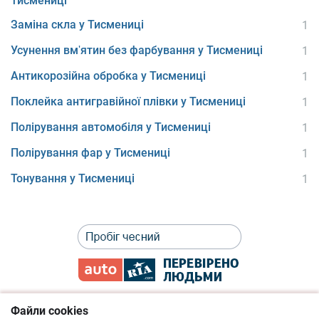
Тисмениці
Заміна скла у Тисмениці
1
Усунення вм'ятин без фарбування у Тисмениці
1
Антикорозійна обробка у Тисмениці
1
Поклейка антигравійної плівки у Тисмениці
1
Полірування автомобіля у Тисмениці
1
Полірування фар у Тисмениці
1
Тонування у Тисмениці
1
Файли cookies