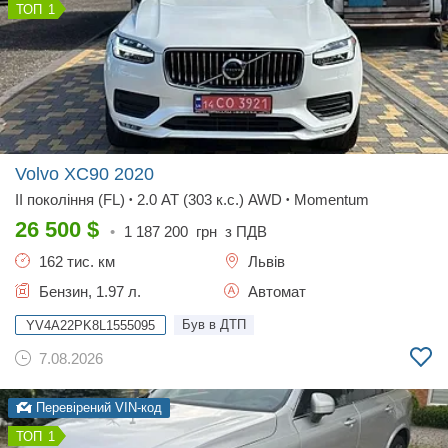
1
Volvo XC90
2020
II покоління (FL)
2.0 AT (303 к.с.) AWD
Momentum
•
•
26 500
$
•
1 187 200
грн з ПДВ
162 тис. км
Львів
Бензин, 1.97 л.
Автомат
Був в ДТП
YV4A22PK8L1555095
7.08.2026
Перевірений VIN-код
1