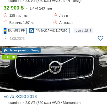
II покоління
2.0 AT (320 к.с.) AWD 7s
R-Design
•
•
32 900
$
•
1 474 249
грн
128 тис. км
Львів
Бензин, 1.97 л.
Автомат
BC 5813 PP
Був в ДТП
YV4A22PM9J1197360
4.08.2026
Перевірений VIN-код
18
Volvo XC90
2018
II покоління
2.0 AT (320 к.с.) AWD
Momentum
•
•