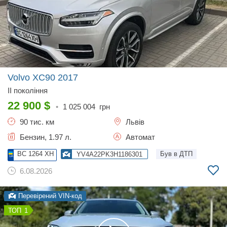
Volvo XC90
2017
II покоління
22 900
$
•
1 025 004
грн
90 тис. км
Львів
Бензин, 1.97 л.
Автомат
BC 1264 XH
Був в ДТП
YV4A22PK3H1186301
6.08.2026
Перевірений VIN-код
1