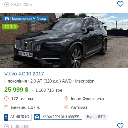
29.07.2026
Перевірений VIN-код
3
Volvo XC90
2017
II покоління
2.0 AT (320 к.с.) AWD
Inscription
•
•
25 999
$
•
1 163 715
грн
172 тис. км
Івано-Франківськ
Бензин, 1.97 л.
Автомат
AT 4670 IO
Був в ДТП
YV4A22PL0H1168055
5.08.2026