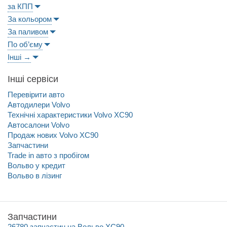
за КПП
За кольором
За паливом
По об’єму
Інші →
Інші сервіси
Перевірити авто
Автодилери Volvo
Технічні характеристики Volvo XC90
Автосалони Volvo
Продаж нових Volvo XC90
Запчастини
Trade in авто з пробігом
Вольво у кредит
Вольво в лізинг
Запчастини
26780 запчастин на Вольво ХС90