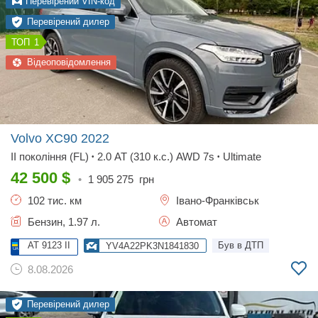
Перевірений VIN-код
Перевірений дилер
1
Відеоповідомлення
Volvo XC90
2022
II покоління (FL)
2.0 AT (310 к.с.) AWD 7s
Ultimate
•
•
42 500
$
•
1 905 275
грн
102 тис. км
Івано-Франківськ
Бензин, 1.97 л.
Автомат
AT 9123 II
Був в ДТП
YV4A22PK3N1841830
8.08.2026
Перевірений дилер