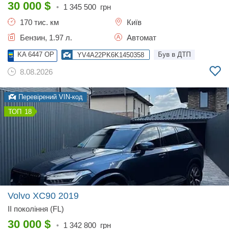
30 000
$
•
1 345 500
грн
170 тис. км
Київ
Бензин, 1.97 л.
Автомат
KA 6447 OP
Був в ДТП
YV4A22PK6K1450358
8.08.2026
Перевірений VIN-код
18
Volvo XC90
2019
II покоління (FL)
30 000
$
•
1 342 800
грн