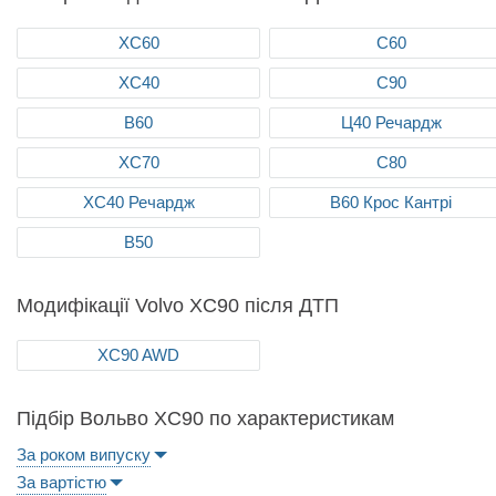
ХС60
С60
ХС40
С90
В60
Ц40 Речардж
ХС70
С80
ХС40 Речардж
В60 Крос Кантрі
В50
Модифікації Volvo XC90 після ДТП
XC90 AWD
Підбір Вольво XC90 по характеристикам
За роком випуску
За вартістю