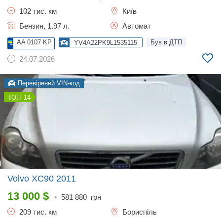
102 тис. км
Київ
Бензин, 1.97 л.
Автомат
AA 0107 KP
Був в ДТП
YV4A22PK9L1535115
24.07.2026
Перевірений VIN-код
14
Volvo XC90
2011
13 000
$
•
581 880
грн
209 тис. км
Бориспіль