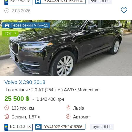
KA 9962 TA
Був в ДТП
YV4A22PKXL1596604
2.08.2026
Перевірений VIN-код
7
Volvo XC90
2018
II покоління
2.0 AT (254 к.с.) AWD
Momentum
•
•
25 500
$
•
1 142 400
грн
133 тис. км
Львів
Бензин, 1.97 л.
Автомат
BC 1210 TX
Був в ДТП
YV4102PK7K1419206