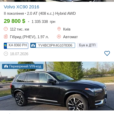
Volvo XC90
2016
II покоління
2.0 AT (408 к.с.) Hybrid AWD
•
29 800
$
•
1 335 338
грн
112 тис. км
Київ
Гібрид (PHEV), 1.97 л.
Автомат
KA 8360 PH
Був в ДТП
YV4BC0PK4G1078306
18.07.2026
Перевірений VIN-код