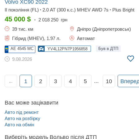
Volvo XC90
2022
II покоління (FL)
2.0 AT (300 к.с.) MHEV AWD 7s
Plus Bright
•
•
45 000
$
•
2 018 250
грн
39 тис. км
Дніпро (Дніпропетровськ)
Гібрид (MHEV), 1.97 л.
Автомат
AE 4545 MC
Був в ДТП
YV4L12PN7P1956858
9.08.2026
...
←
1
2
3
4
5
10
Впере
Вас може зацікавити
Авто під ремонт
Авто на розбірку
Авто на обмін
Виберіть модель Вольво після ДТП