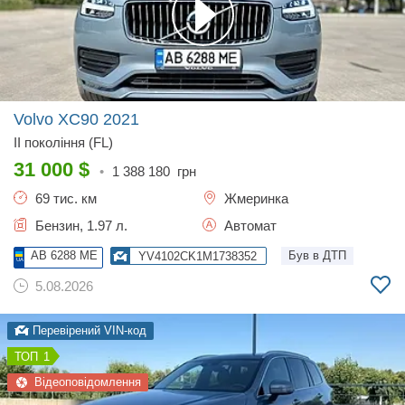
Volvo XC90
2021
II покоління (FL)
31 000
$
•
1 388 180
грн
69 тис. км
Жмеринка
Бензин, 1.97 л.
Автомат
AB 6288 ME
Був в ДТП
YV4102CK1M1738352
5.08.2026
Перевірений VIN-код
1
Відеоповідомлення