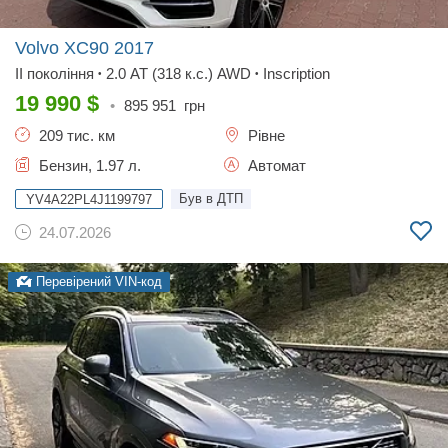
Volvo XC90
2017
II покоління
2.0 AT (318 к.с.) AWD
Inscription
•
•
19 990
$
•
895 951
грн
209 тис. км
Рівне
Бензин, 1.97 л.
Автомат
Був в ДТП
YV4A22PL4J1199797
24.07.2026
Перевірений VIN-код