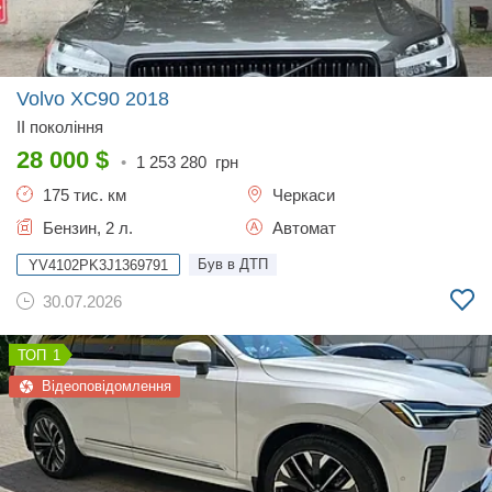
Volvo XC90
2018
II покоління
28 000
$
•
1 253 280
грн
175 тис. км
Черкаси
Бензин, 2 л.
Автомат
Був в ДТП
YV4102PK3J1369791
30.07.2026
1
Відеоповідомлення