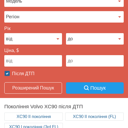
Продати авто
Рік
Ціна, $
Після ДТП
Пошук
Розширений Пошук
Покоління Volvo XC90 після ДТП
ХС90 II покоління
ХС90 II покоління (FL)
ХС90 I покоління (3rd FL)