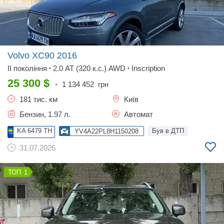
Volvo XC90
2016
II покоління
2.0 AT (320 к.с.) AWD
Inscription
•
•
25 300
$
•
1 134 452
грн
181 тис. км
Київ
Бензин, 1.97 л.
Автомат
KA 6479 TH
Був в ДТП
YV4A22PL8H1150208
31.07.2026
1