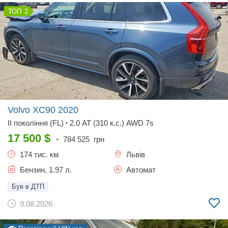
2
Volvo XC90
2020
II покоління (FL)
2.0 AT (310 к.с.) AWD 7s
•
17 500
$
•
784 525
грн
174 тис. км
Львів
Бензин, 1.97 л.
Автомат
Був в ДТП
9.08.2026