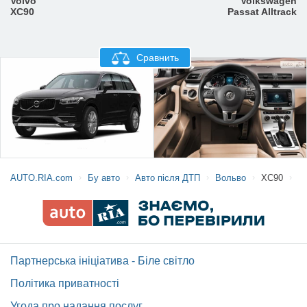
Volvo
Volkswagen
XC90
Passat Alltrack
Сравнить
AUTO.RIA.com
Бу авто
Авто після ДТП
Вольво
ХС90
Партнерська ініціатива - Біле світло
Політика приватності
Угода про надання послуг