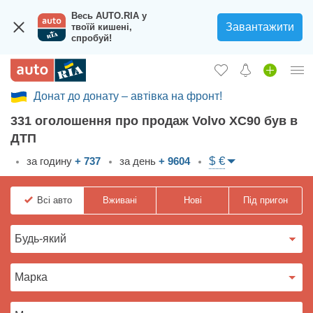
Весь AUTO.RIA у
Завантажити
твоїй кишені,
спробуй!
Донат до донату – автівка на фронт!
Увійти в кабінет
331 оголошення про продаж Volvo XC90 був в
Збір на авто для ЗСУ
ДТП
Вживані авто
$ €
за годину
+ 737
за день
+ 9604
Нові авто
Всі
авто
Вживані
Нові
Під пригон
Новини
Відгуки про авто
Все для авто
Завантажити додаток