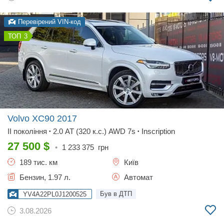
Перевірений VIN-код
3
Volvo XC90
2017
II покоління
2.0 AT (320 к.с.) AWD 7s
Inscription
•
•
27 500
$
•
1 233 375
грн
189 тис. км
Київ
Бензин, 1.97 л.
Автомат
Був в ДТП
YV4A22PL0J1200525
3.08.2026