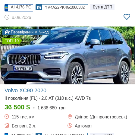
AI 4176 PC
Був в ДТП
YV4A22PK4G1060382
9.08.2026
Перевірений VIN-код
10
Volvo XC90
2020
II покоління (FL)
2.0 AT (310 к.с.) AWD 7s
•
36 500
$
•
1 636 660
грн
115 тис. км
Дніпро (Дніпропетровськ)
Бензин, 2 л.
Автомат