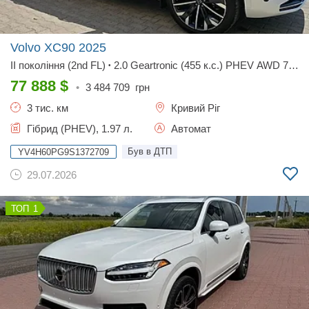
Volvo XC90
2025
II покоління (2nd FL)
2.0 Geartronic (455 к.с.) PHEV AWD 7s
•
Ultra Black Edition
•
77 888
$
•
3 484 709
грн
3 тис. км
Кривий Ріг
Гібрид (PHEV), 1.97 л.
Автомат
Був в ДТП
YV4H60PG9S1372709
29.07.2026
1