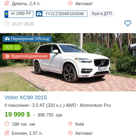
Дизель, 2.4 л.
Автомат
AI 2089 PP
Був в ДТП
YV1CZ3056B1604596
24.07.2026
Перевірений VIN-код
10
Відеоповідомлення
Volvo XC90
2015
II покоління
2.0 AT (320 к.с.) AWD
Momentum Pro
•
•
19 999
$
•
896 755
грн
186 тис. км
Київ
Бензин, 1.97 л.
Автомат