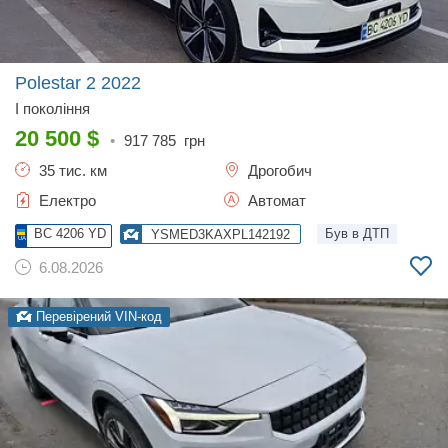
Polestar 2
2022
I покоління
20 500
$
•
917 785
грн
35 тис. км
Дрогобич
Електро
Автомат
BC 4206 YD
Був в ДТП
YSMED3KAXPL142192
6.08.2026
Перевірений VIN-код