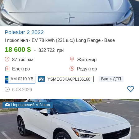
Polestar 2
2022
I покоління
EV 78 kWh (231 к.с.) Long Range
Base
•
•
18 600
$
•
832 722
грн
87 тис. км
Житомир
Електро
Редуктор
AM 0210 YB
Був в ДТП
YSMEG3KA6PL136168
6.08.2026
Перевірений VIN-код