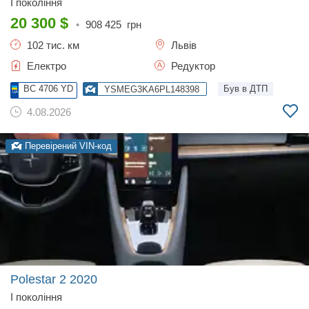
I покоління
20 300
$
•
908 425
грн
102 тис. км
Львів
Електро
Редуктор
BC 4706 YD
Був в ДТП
YSMEG3KA6PL148398
4.08.2026
Перевірений VIN-код
Polestar 2
2020
I покоління