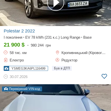
Polestar 2
2022
I покоління
EV 78 kWh (231 к.с.) Long Range
Base
•
•
21 900
$
•
980 244
грн
58 тис. км
Кропивницький (Кіровоград)
Електро
Редуктор
Був в ДТП
YSMEG3KA6PL116499
30.07.2026
Перевірений VIN-код