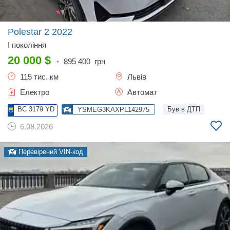
Polestar 2
2022
I покоління
20 000
$
•
895 400
грн
115 тис. км
Львів
Електро
Автомат
BC 3179 YD
Був в ДТП
YSMEG3KAXPL142975
6.08.2026
Перевірений VIN-код