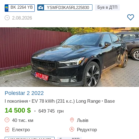
BK 2264 YB
Був в ДТП
YSMFD3KA5RL225830
2.08.2026
Polestar 2
2022
I покоління
EV 78 kWh (231 к.с.) Long Range
Base
•
•
14 500
$
•
649 745
грн
40 тис. км
Львів
Електро
Редуктор