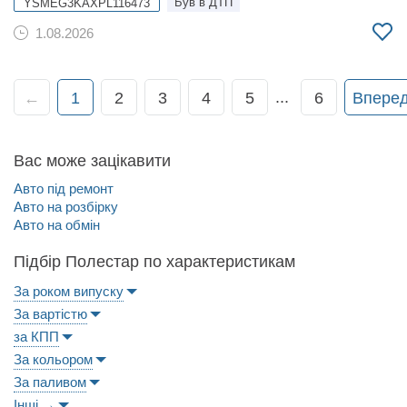
Був в ДТП
YSMEG3KAXPL116473
1.08.2026
...
←
1
2
3
4
5
6
Впере
Вас може зацікавити
Авто під ремонт
Авто на розбірку
Авто на обмін
Підбір Полестар по характеристикам
За роком випуску
За вартістю
за КПП
За кольором
За паливом
Інші →