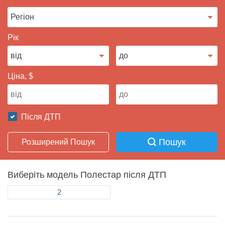
Продати авто
Рік
Ціна, $
Після ДТП
Пошук
Розширений Пошук
Виберіть модель Полестар після ДТП
2