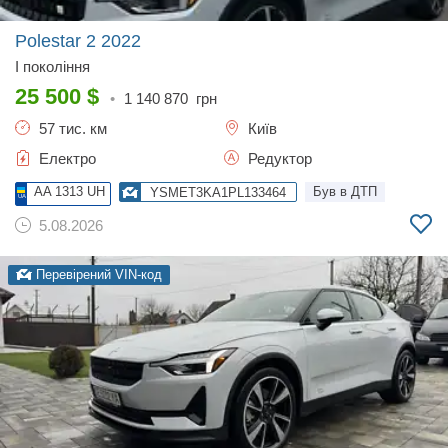
Polestar 2
2022
I покоління
25 500
$
•
1 140 870
грн
57 тис. км
Київ
Електро
Редуктор
AA 1313 UH
Був в ДТП
YSMET3KA1PL133464
5.08.2026
Перевірений VIN-код