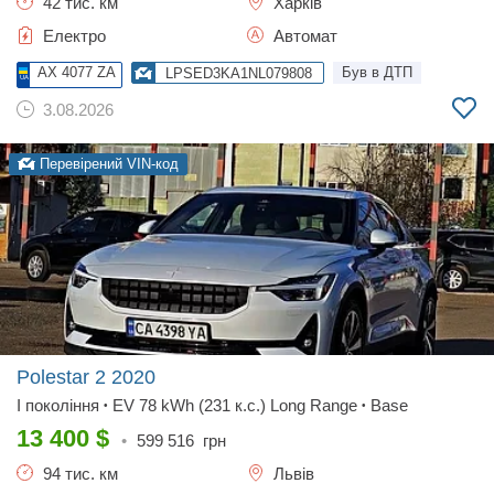
42 тис. км
Харків
Електро
Автомат
AX 4077 ZA
Був в ДТП
LPSED3KA1NL079808
3.08.2026
Перевірений VIN-код
Polestar 2
2020
I покоління
EV 78 kWh (231 к.с.) Long Range
Base
•
•
13 400
$
•
599 516
грн
94 тис. км
Львів