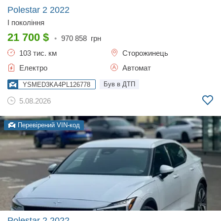
Polestar 2
2022
I покоління
21 700
$
•
970 858
грн
103 тис. км
Сторожинець
Електро
Автомат
Був в ДТП
YSMED3KA4PL126778
5.08.2026
Перевірений VIN-код
Polestar 2
2022