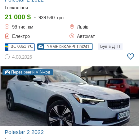
I покоління
21 000
$
•
939 540
грн
98 тис. км
Львів
Електро
Автомат
BC 0861 YC
Був в ДТП
YSMED3KA6PL124241
4.08.2026
Перевірений VIN-код
Polestar 2
2022