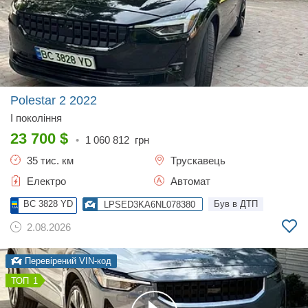
Polestar 2
2022
I покоління
23 700
$
•
1 060 812
грн
35 тис. км
Трускавець
Електро
Автомат
BC 3828 YD
Був в ДТП
LPSED3KA6NL078380
2.08.2026
Перевірений VIN-код
1