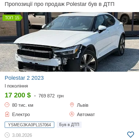
Пропозиції про продаж Polestar був в ДТП
15
Polestar 2
2023
I покоління
17 200
$
•
769 872
грн
80 тис. км
Львів
Електро
Автомат
Був в ДТП
YSMEG3KA0PL157064
3.08.2026