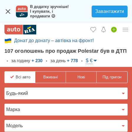
В додатку зручніше!
Завантажити
І купувати, і
продавати 😉
Донат до донату – автівка на фронт!
Увійти в кабінет
107 оголошень про продаж Polestar був в ДТП
Збір на авто для ЗСУ
$ €
за годину
+ 230
за день
+ 778
Вживані авто
Всі
авто
Вживані
Нові
Під пригон
Нові авто
Новини
Відгуки про авто
Все для авто
Завантажити додаток