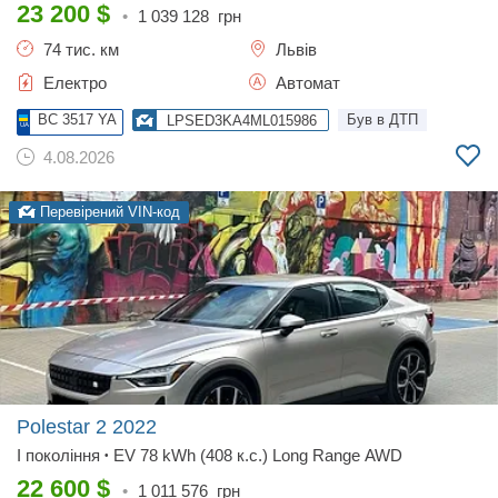
23 200
$
•
1 039 128
грн
74 тис. км
Львів
Електро
Автомат
BC 3517 YA
Був в ДТП
LPSED3KA4ML015986
4.08.2026
Перевірений VIN-код
Polestar 2
2022
I покоління
EV 78 kWh (408 к.с.) Long Range AWD
•
22 600
$
•
1 011 576
грн