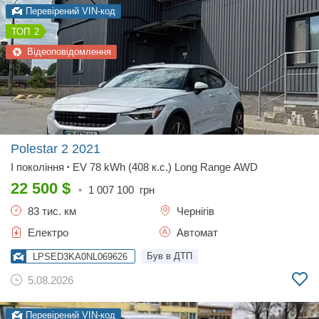
Перевірений VIN-код
2
Відеоповідомлення
Polestar 2
2021
I покоління
EV 78 kWh (408 к.с.) Long Range AWD
•
22 500
$
•
1 007 100
грн
83 тис. км
Чернігів
Електро
Автомат
Був в ДТП
LPSED3KA0NL069626
5.08.2026
Перевірений VIN-код