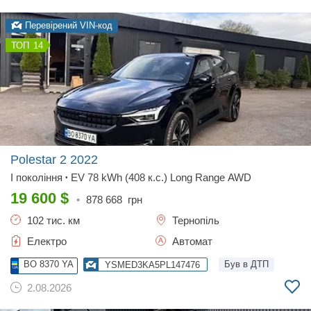
Перевірений VIN-код
14
Polestar 2
2022
I покоління
EV 78 kWh (408 к.с.) Long Range AWD
•
19 600
$
•
878 668
грн
102 тис. км
Тернопіль
Електро
Автомат
BO 8370 YA
Був в ДТП
YSMED3KA5PL147476
2.08.2026