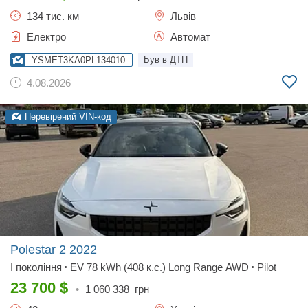
134 тис. км
Львів
Електро
Автомат
Був в ДТП
YSMET3KA0PL134010
4.08.2026
Перевірений VIN-код
Polestar 2
2022
I покоління
EV 78 kWh (408 к.с.) Long Range AWD
Pilot
•
•
23 700
$
•
1 060 338
грн