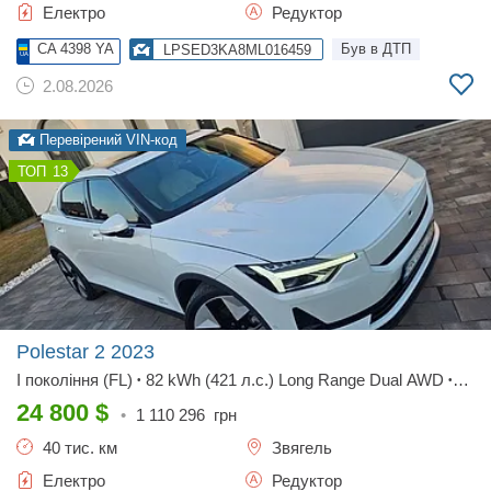
Електро
Редуктор
CA 4398 YA
Був в ДТП
LPSED3KA8ML016459
2.08.2026
Перевірений VIN-код
13
Polestar 2
2023
I покоління (FL)
82 kWh (421 л.с.) Long Range Dual AWD
•
•
Base
24 800
$
•
1 110 296
грн
40 тис. км
Звягель
Електро
Редуктор