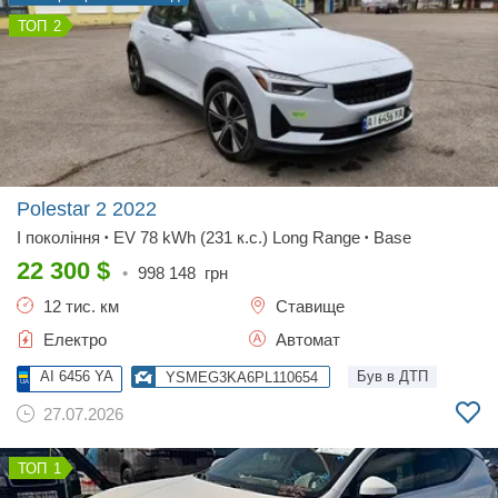
2
Polestar 2
2022
I покоління
EV 78 kWh (231 к.с.) Long Range
Base
•
•
22 300
$
•
998 148
грн
12 тис. км
Ставище
Електро
Автомат
AI 6456 YA
Був в ДТП
YSMEG3KA6PL110654
27.07.2026
1