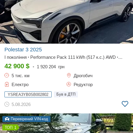
Polestar 3
2025
I покоління
Performance Pack 111 kWh (517 к.с.) AWD
•
•
Base
42 900
$
•
1 920 204
грн
5 тис. км
Дрогобич
Електро
Редуктор
Був в ДТП
YSREA3YB0SB002802
5.08.2026
Перевірений VIN-код
1