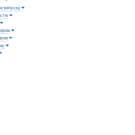
м випуску
істю
ьором
ивом
му