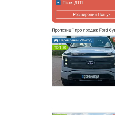
Після ДТП
Розширений Пошук
Пропозиції про продаж Ford бу
Перевірений VIN-код
30