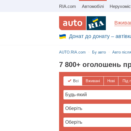
RIA.com
Автомобілі
Нерухоміс
Збір на авто для ЗСУ
Вживан
Донат до донату – автівк
AUTO.RIA.com
Бу авто
Авто післ
7 800+ оголошень п
Всі
Вживані
Нові
Під 