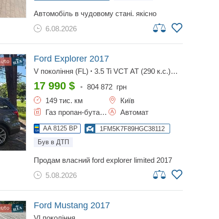
автомобіль в чудовому стані. якісно
відновлений оригінальними запчастинами.
6.08.2026
безпека вся справна, не реставрована. ford
edge 2024 рік, комплектація sel , шкіряний
салон, клімат контроль багатозонний,
повний привід, двигун 2.0 турбо, розхід від 7
Ford Explorer
2017
до 10 літрів.
V покоління (FL)
3.5 Ti VCT AT (290 к.с.)
•
AWD
Limited
•
17 990
$
•
804 872
грн
149 тис. км
Київ
Газ пропан-бутан / Бензин, 3.5 л.
Автомат
AA 8125 BP
1FM5K7F89HGC38112
Був в ДТП
продам власний ford explorer limited 2017
року в максимальній комплектації з
5.08.2026
додатковими опціями. зроблено повне то
(газ, масла фільтра (планове), вся ходова.
якщо шукаєте не базовий explorer чи police
interceptor після інтенсивної експлуатації, а
Ford Mustang
2017
доглянутий преміальний сімейний
VI покоління