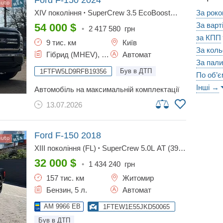
Ford F-150
2024
XIV покоління
SuperCrew 3.5 EcoBoost
За роко
•
MHEV AT (430 к.с.) AWD
Base
•
За варт
54 000
$
•
2 417 580
грн
за КПП
9 тис. км
Київ
За кол
Гібрид (MHEV), 3.5 л.
Автомат
За пал
Був в ДТП
1FTFW5LD9RFB19356
По об’є
Інші →
автомобіль на максимальній комплектації
lariat!!! повністю обслужений! пригон до
13.07.2026
любого міста україни!!!всі деталі по
телефону!!!
Ford F-150
2018
XIII покоління (FL)
SuperCrew 5.0L AT (395
•
к.с.) AWD
Lariat
•
32 000
$
•
1 434 240
грн
157 тис. км
Житомир
Бензин, 5 л.
Автомат
AM 9966 EB
1FTEW1E55JKD50065
Був в ДТП