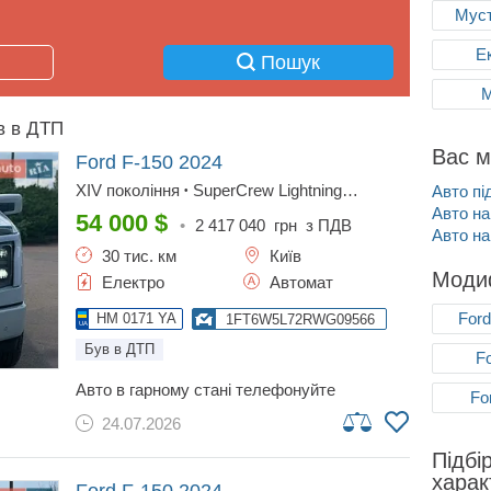
Муст
Е
Пошук
М
в в ДТП
Вас м
Ford F-150
2024
XIV покоління
SuperCrew Lightning
Авто пі
•
Extended Range 131 kWh (563 к.с.) 4WD
Авто на
•
54 000
$
•
2 417 040
грн з ПДВ
Base
Авто на
30 тис. км
Київ
Модиф
Електро
Автомат
For
HM 0171 YA
1FT6W5L72RWG09566
Був в ДТП
F
авто в гарному стані телефонуйте
Fo
поспілкуємось
24.07.2026
Підбі
харак