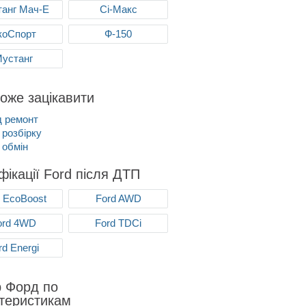
анг Мач-Е
Сі-Макс
коСпорт
Ф-150
устанг
оже зацікавити
д ремонт
 розбірку
 обмін
ікації Ford після ДТП
d EcoBoost
Ford AWD
ord 4WD
Ford TDCi
rd Energi
р Форд по
теристикам