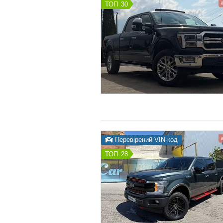
30
Перевірений VIN-код
28