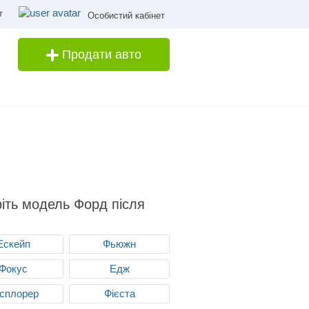
т
Особистий кабінет
Продати авто
іть модель Форд після
Ескейп
Фьюжн
Фокус
Едж
сплорер
Фієста