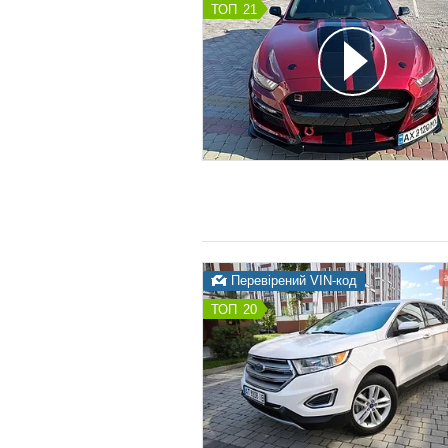
21
Перевірений VIN-код
20