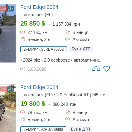
Ford Edge
2024
II покоління (FL)
25 850
$
•
1 157 304
грн
27 тис. км
Вінниця
Бензин, 2 л.
Автомат
Був в ДТП
2FMPK4K93RBA75052
• 2024 рік; • 2.0 ecoboost; • автоматична
коробка передач; • повний привід (awd); •
6.08.2026
комплектація titanium. комплектація: • led
оптика; • електропривід кришки багажника; •
безключовий доступ; • запуск двигуна
кнопкою; • двозонний клімат-контроль; •
Ford Edge
2024
підігрів сидінь; • камера заднього виду; •
II покоління (FL)
2.0 EcoBoost AT (245 к.с)
•
парктроніки; • apple carplay / android auto; •
AWD
SEL
•
круїз-контроль; • сучасні системи безпеки
19 800
$
•
886 248
грн
та допомоги водієві. автомобіль має
78 тис. км
Вінниця
відмінний зовнішній вигляд, чистий
доглянутий салон та чудовий технічний
Бензин, 2 л.
Автомат
стан. двигун, коробка та повний привід
працюють без зауважень.
Був в ДТП
2FMPK4J92RBA49883