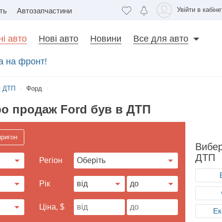
Увійти в кабіне
ть
Автозапчастини
і авто
Нові авто
Новини
Все для авто
а на фронт!
я ДТП
Форд
ро продаж Ford був в ДТП
пригон
Вибер
ДТП
Регіон
Рік
Ціна, $
Ек