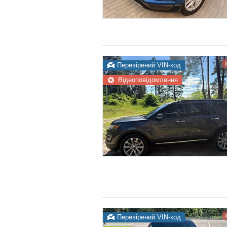
Перевірений VIN-код
Відеоповідомлення
Перевірений VIN-код