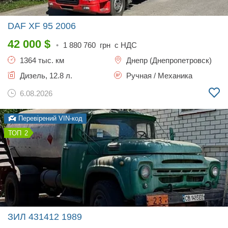
DAF XF 95
2006
42 000
$
•
1 880 760
грн с НДС
1364 тыс. км
Днепр (Днепропетровск)
Дизель, 12.8 л.
Ручная / Механика
6.08.2026
Перевірений VIN-код
2
ЗИЛ 431412
1989