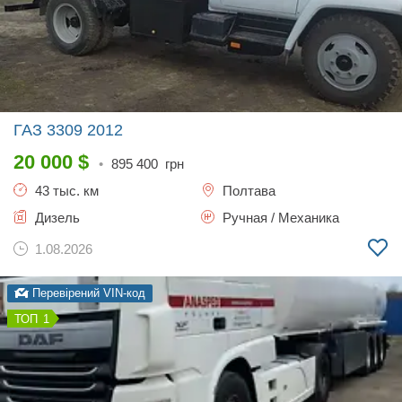
ГАЗ 3309
2012
20 000
$
•
895 400
грн
43 тыс. км
Полтава
Дизель
Ручная / Механика
1.08.2026
Перевірений VIN-код
1