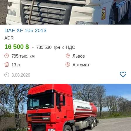
DAF XF 105
2013
ADR
16 500
$
•
739 530
грн с НДС
795 тыс. км
Львов
13 л.
Автомат
3.08.2026