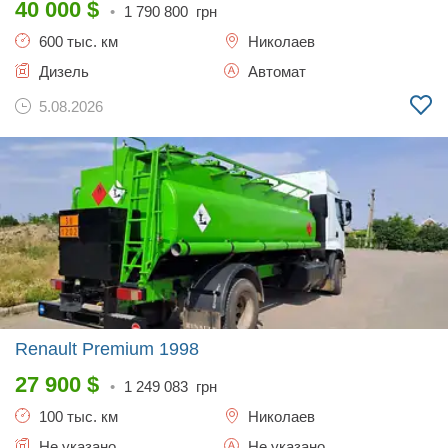
40 000
$
•
1 790 800
грн
600 тыс. км
Николаев
Дизель
Автомат
5.08.2026
Renault Premium
1998
27 900
$
•
1 249 083
грн
100 тыс. км
Николаев
Не указано
Не указано