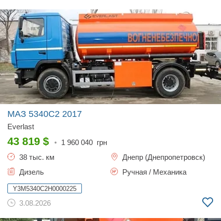
МАЗ 5340C2
2017
Everlast
43 819
$
•
1 960 040
грн
38 тыс. км
Днепр (Днепропетровск)
Дизель
Ручная / Механика
Y3M5340C2H0000225
3.08.2026