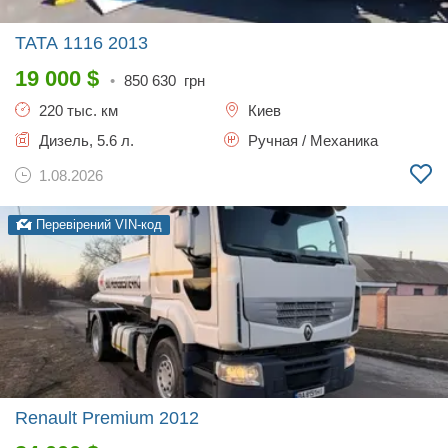
TATA 1116
2013
19 000
$
•
850 630
грн
220 тыс. км
Киев
Дизель, 5.6 л.
Ручная / Механика
1.08.2026
Перевірений VIN-код
Renault Premium
2012