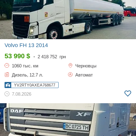
Volvo FH 13
2014
53 990
$
•
2 418 752
грн
1060 тыс. км
Черновцы
Дизель, 12.7 л.
Автомат
YV2RTY0AXEA768677
7.08.2026