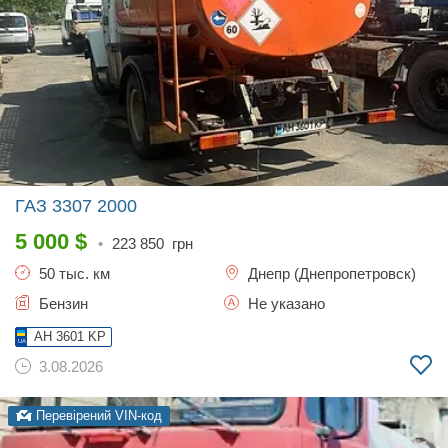
ГАЗ 3307
2000
5 000
$
•
223 850
грн
50 тыс. км
Днепр (Днепропетровск)
Бензин
Не указано
AH 3601 KP
3.08.2026
Перевірений VIN-код