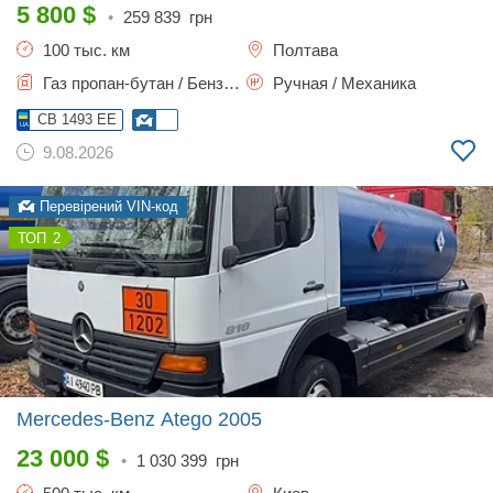
5 800
$
•
259 839
грн
100 тыс. км
Полтава
Газ пропан-бутан / Бензин, 6 л.
Ручная / Механика
CB 1493 EE
9.08.2026
Перевірений VIN-код
2
Mercedes-Benz Atego
2005
23 000
$
•
1 030 399
грн