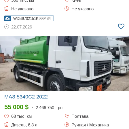
500 тыс. км
Киев
Не указано
Не указано
WDB9702151K999484
22.07.2026
МАЗ 5340C2
2022
55 000
$
•
2 466 750
грн
68 тыс. км
Полтава
Дизель, 6.8 л.
Ручная / Механика