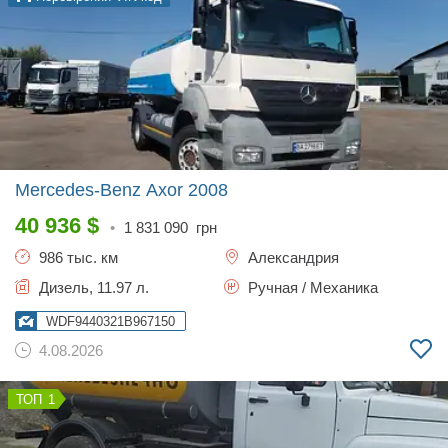
Mercedes-Benz Axor
2008
40 936
$
•
1 831 090
грн
986 тыс. км
Александрия
Дизель, 11.97 л.
Ручная / Механика
WDF9440321B967150
4.08.2026
1