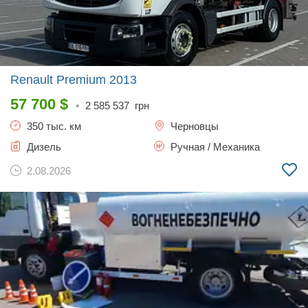
Renault Premium
2013
57 700
$
•
2 585 537
грн
350 тыс. км
Черновцы
Дизель
Ручная / Механика
2.08.2026