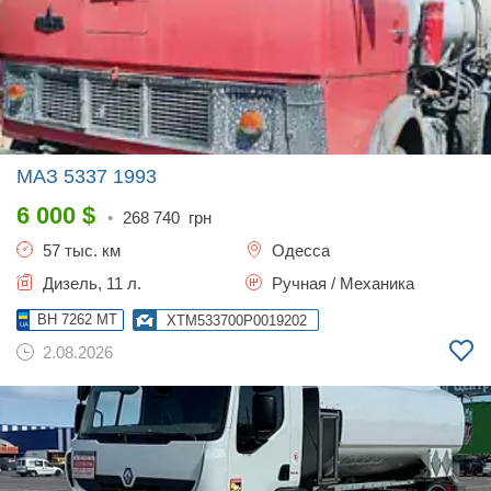
МАЗ 5337
1993
6 000
$
•
268 740
грн
57 тыс. км
Одесса
Дизель, 11 л.
Ручная / Механика
BH 7262 MT
XTM533700P0019202
2.08.2026