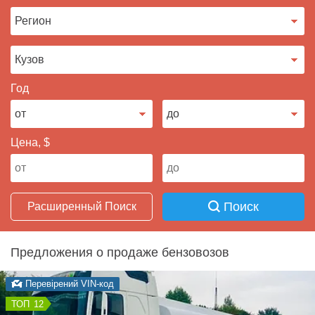
Продать авто
Год
Цена, $
Поиск
Расширенный Поиск
Предложения о продаже бензовозов
Перевірений VIN-код
12