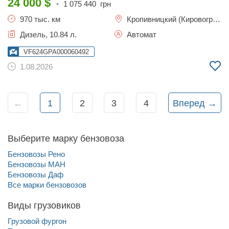
24 000
$
•
1 075 440
грн
970 тыс. км
Кропивницкий (Кировоград)
Дизель, 10.84 л.
Автомат
VF624GPA000060492
1.08.2026
←
1
2
3
4
Вперед →
Выберите марку бензовоза
Бензовозы Рено
Бензовозы МАН
Бензовозы Даф
Все марки бензовозов
Виды грузовиков
Грузовой фургон