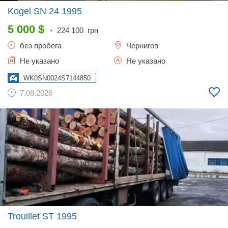
Kogel SN 24
1995
5 000
$
•
224 100
грн
без пробега
Чернигов
Не указано
Не указано
WK0SN0024S7144850
7.08.2026
Trouillet ST
1995