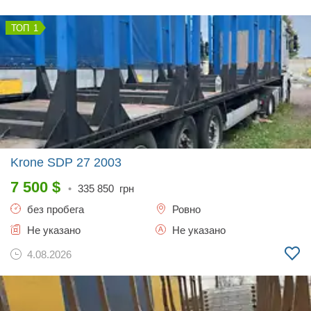
1
Krone SDP 27
2003
7 500
$
•
335 850
грн
без пробега
Ровно
Не указано
Не указано
4.08.2026