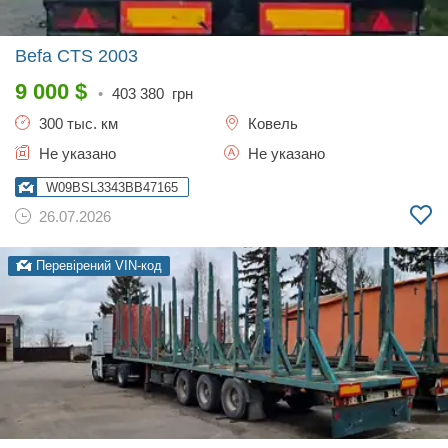
Befa CTS
2003
9 000
$
•
403 380
грн
300 тыс. км
Ковель
Не указано
Не указано
W09BSL3343BB47165
26.07.2026
Перевірений VIN-код