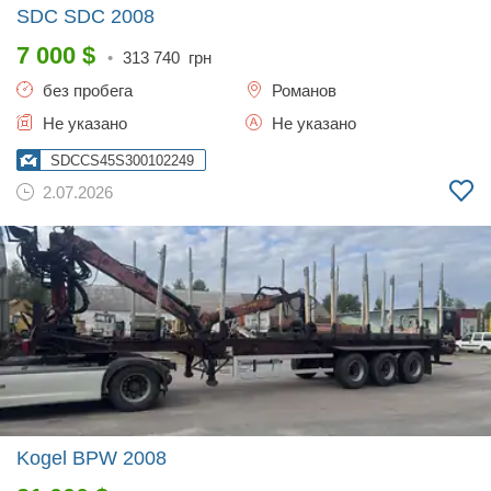
SDC SDC
2008
7 000
$
•
313 740
грн
без пробега
Романов
Не указано
Не указано
SDCCS45S300102249
2.07.2026
Kogel BPW
2008