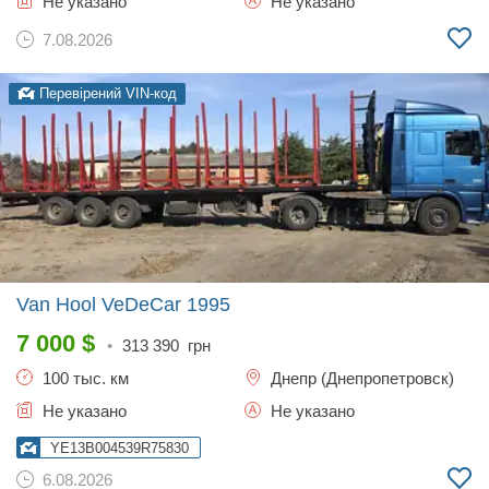
Не указано
Не указано
7.08.2026
Перевірений VIN-код
Van Hool VeDeCar
1995
7 000
$
•
313 390
грн
100 тыс. км
Днепр (Днепропетровск)
Не указано
Не указано
YE13B004539R75830
6.08.2026