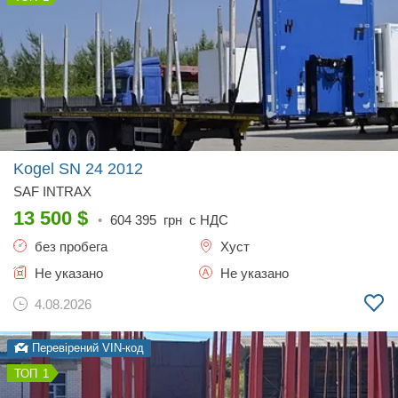
Kogel SN 24
2012
SAF INTRAX
13 500
$
•
604 395
грн с НДС
без пробега
Хуст
Не указано
Не указано
4.08.2026
Перевірений VIN-код
1