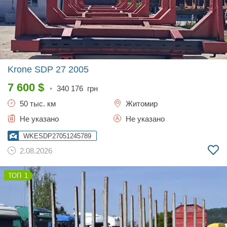
Krone SDP 27
2005
7 600
$
•
340 176
грн
50 тыс. км
Житомир
Не указано
Не указано
WKESDP27051245789
2.08.2026
1