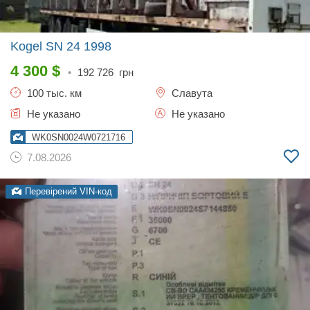
Kogel SN 24
1998
4 300
$
•
192 726
грн
100 тыс. км
Славута
Не указано
Не указано
WK0SN0024W0721716
7.08.2026
Перевірений VIN-код