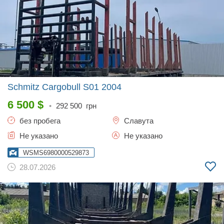
Schmitz Cargobull S01
2004
6 500
$
•
292 500
грн
без пробега
Славута
Не указано
Не указано
WSMS6980000529873
28.07.2026