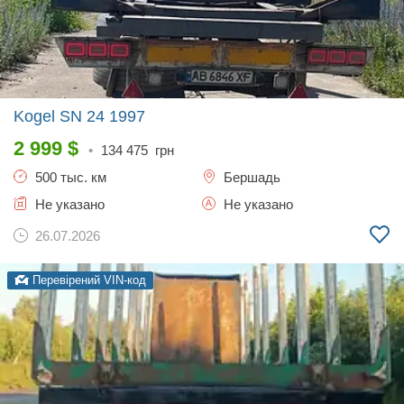
Kogel SN 24
1997
2 999
$
•
134 475
грн
500 тыс. км
Бершадь
Не указано
Не указано
26.07.2026
Перевірений VIN-код