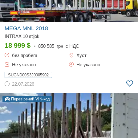
MEGA MNL
2018
INTRAX 10 stijok
18 999
$
•
850 585
грн с НДС
без пробега
Хуст
Не указано
Не указано
SUGND00S3J0005902
22.07.2026
Перевірений VIN-код