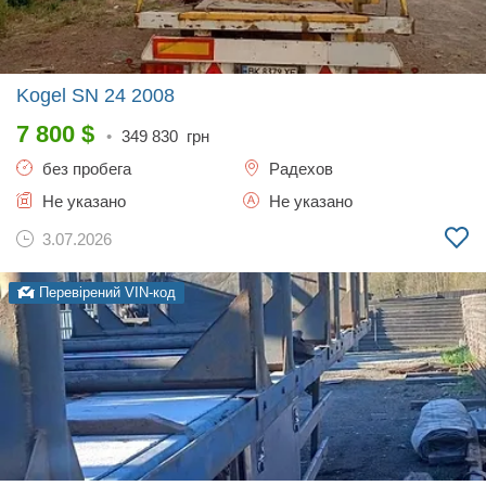
Kogel SN 24
2008
7 800
$
•
349 830
грн
без пробега
Радехов
Не указано
Не указано
3.07.2026
Перевірений VIN-код