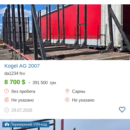
Kogel AG
2007
da1234 fsv
8 700
$
•
391 500
грн
без пробега
Сарны
Не указано
Не указано
29.07.2026
Перевірений VIN-код