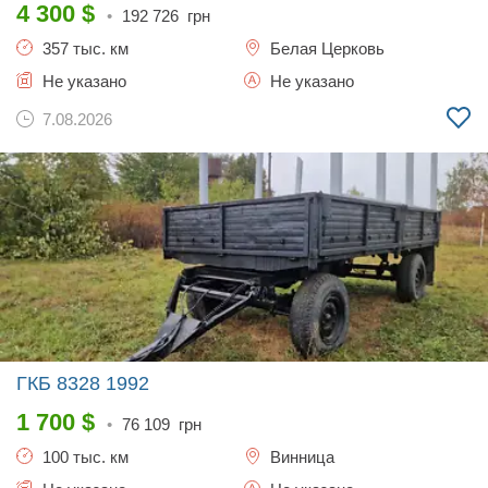
4 300
$
•
192 726
грн
357 тыс. км
Белая Церковь
Не указано
Не указано
7.08.2026
ГКБ 8328
1992
1 700
$
•
76 109
грн
100 тыс. км
Винница