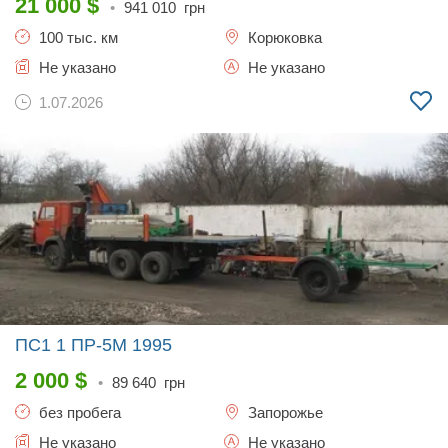
21 000
$
•
941 010
грн
100 тыс. км
Корюковка
Не указано
Не указано
1.07.2026
ПС1 1 ПР-5М
1995
2 000
$
•
89 640
грн
без пробега
Запорожье
Не указано
Не указано