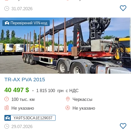
31.07.2026
Перевірений VIN-код
TR-AX PVA
2015
40 497
$
•
1 815 100
грн с НДС
100 тыс. км
Черкассы
Не указано
Не указано
YA9TS3DCA1E129037
29.07.2026