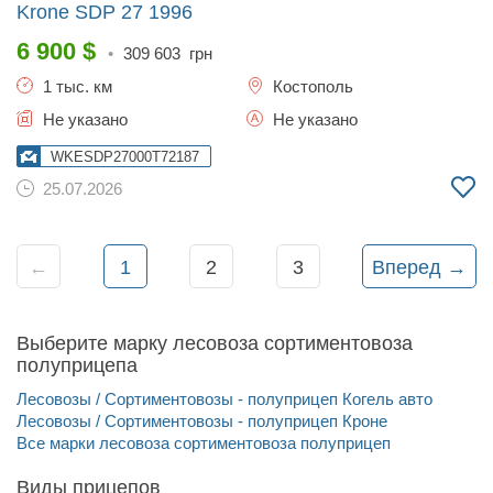
Krone SDP 27
1996
6 900
$
•
309 603
грн
1 тыс. км
Костополь
Не указано
Не указано
WKESDP27000T72187
25.07.2026
←
1
2
3
Вперед →
Выберите марку лесовоза сортиментовоза
полуприцепа
Лесовозы / Сортиментовозы - полуприцеп Когель авто
Лесовозы / Сортиментовозы - полуприцеп Кроне
Все марки лесовоза сортиментовоза полуприцеп
Виды прицепов