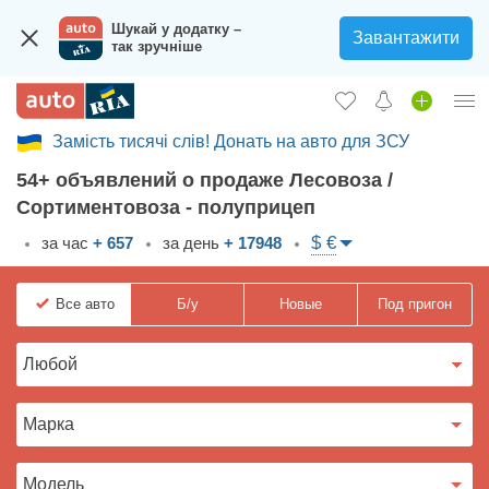
Шукай у додатку –
Завантажити
так зручніше
Замість тисячі слів! Донать на авто для ЗСУ
Вход в кабинет
54+ объявлений о продаже Лесовоза /
Збір на авто для ЗСУ
Сортиментовоза - полуприцеп
Автомобили б/у
$ €
за час
+ 657
за день
+ 17948
Новые авто
Все
авто
Б/у
Новые
Под пригон
Новости
Отзывы об авто
Все для авто
Загрузить приложение