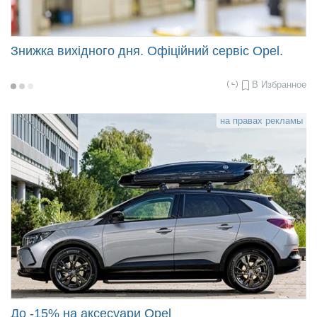
Знижка вихідного дня. Офіційний сервіс Opel.
В Избранное
2022-
02-
18
09:09
на правах рекламы
До -15% на аксесуари Opel