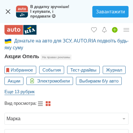
В додатку зручніше!
Завантажити
І купувати, і
продавати 😉
Донатьте на авто для ЗСУ, AUTO.RIA подвоїть будь-
Вход в кабинет
яку суму
Збір на авто для ЗСУ
Акции Опель
На правах рекламы
Автомобили б/у
Избранное
События
Тест-драйвы
Журнал
Новые авто
Акции
Электромобили
Выбираем б/у авто
Новости
Еще 13 рубрик
Отзывы об авто
Вид просмотра:
Все для авто
Загрузить приложение