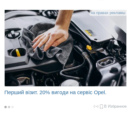
02-
18
10:03
на правах рекламы
Перший візит. 20% вигоди на сервіс Opel.
В Избранное
2022-
02-
18
09:43