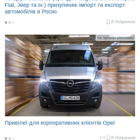
Fiat, Jeep та ін.) призупиняє імпорт та експорт
автомобілів в Росію
В Избранное
2022-
03-
15
13:47
на правах рекламы
Привілеї для корпоративних клієнтів Opel
В Избранное
2022-