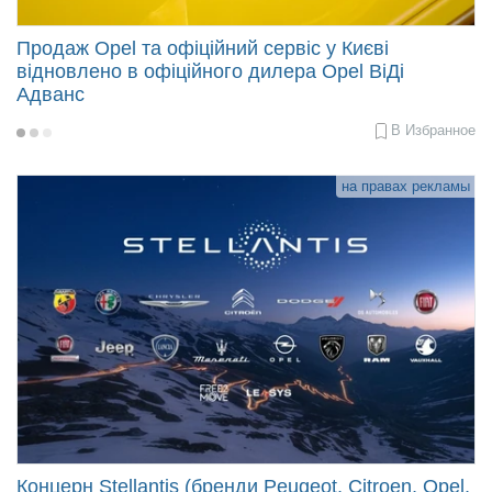
Продаж Opel та офіційний сервіс у Києві
відновлено в офіційного дилера Opel ВіДі
Адванс
В Избранное
2022-
04-
05
21:24
на правах рекламы
Концерн Stellantis (бренди Peugeot, Citroen, Opel,