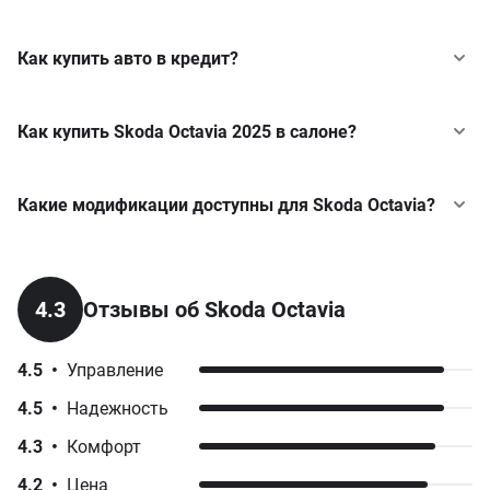
Как купить авто в кредит?
Как купить Skoda Octavia 2025 в салоне?
Какие модификации доступны для Skoda Octavia?
Sportline
2.0 TSI DSG (204 к.с.) 4x4
Skoda
Enyaq
у кредит
4.3
Отзывы об Skoda Octavia
от 1 859 900 грн
Skoda
Fabia
у кредит
4.5
•
Управление
Selection Plus
Skoda
Kamiq
у кредит
4.5
•
Надежность
2.0 TSI DSG (190 к.с.)
Skoda
Karoq
у кредит
4.3
•
Комфорт
от 1 643 000 грн
4.2
•
Цена