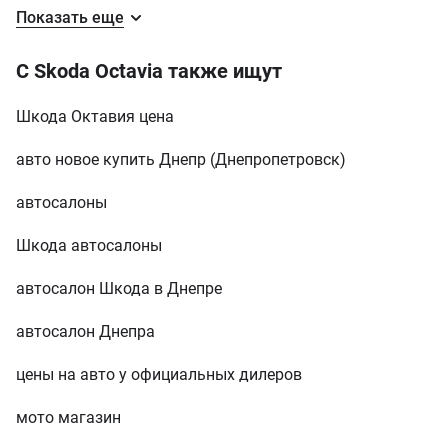
змушений був поставити ледовські
Показать еще
лампи бо на рідних нічого вночі не
видно. Тормоза як на мене дещо
замякі, шумоізоляція потребує
С Skoda Octavia также ищут
допрацювання. Дуже шкода що
таких автомобілів більше не
Шкода Октавия цена
роблять це реально легенда.
авто новое купить Днепр (Днепропетровск)
автосалоны
Шкода автосалоны
автосалон Шкода в Днепре
автосалон Днепра
цены на авто у официальных дилеров
мото магазин