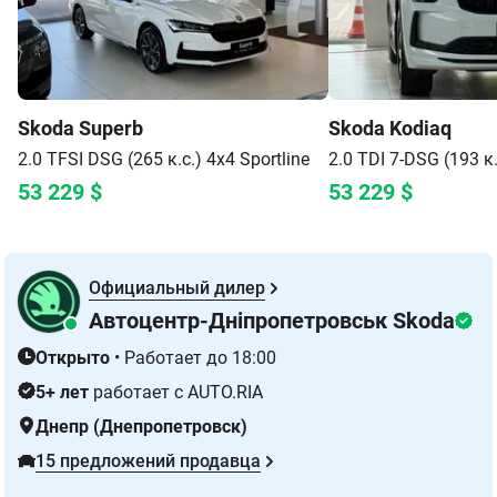
Skoda
Superb
Skoda
Kodiaq
2.0 TFSI DSG (265 к.с.) 4x4
Sportline
2.0 TDI 7-DSG (193 к.
53 229
$
53 229
$
Официальный дилер
Автоцентр-Дніпропетровськ Skoda
Открыто
•
Работает до 18:00
5+ лет
работает с AUTO.RIA
Днепр (Днепропетровск)
15 предложений продавца