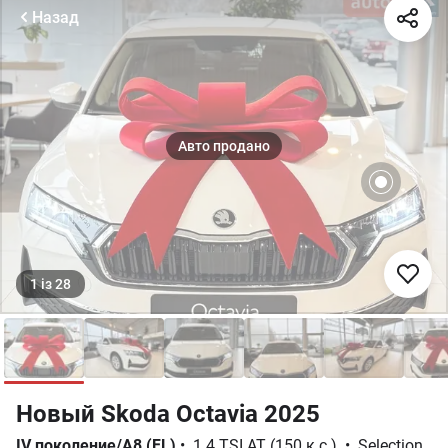
Назад
1
із
28
Новый Skoda Octavia 2025
IV поколение/A8 (FL)
•
1.4 TSI AT (150 к.с.)
•
Selection