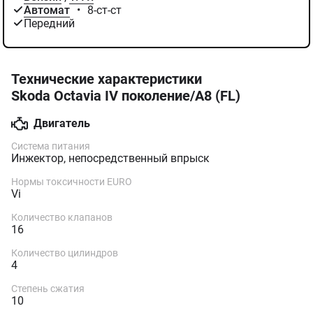
Автомат
•
8-ст-ст
Передний
Технические характеристики
Skoda Octavia IV поколение/A8 (FL)
Двигатель
Система питания
Инжектор, непосредственный впрыск
Нормы токсичности EURO
Vi
Количество клапанов
16
Количество цилиндров
4
Степень сжатия
10