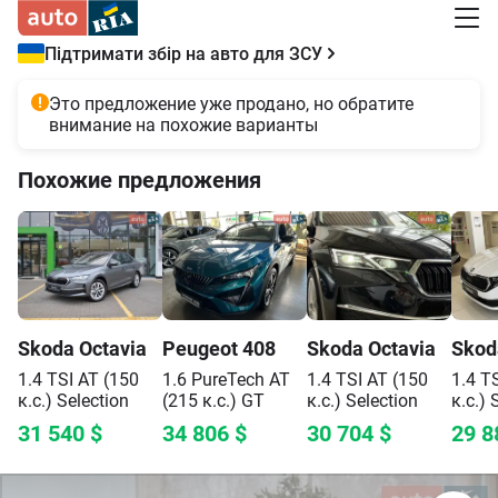
Підтримати збір на авто для ЗСУ
Это предложение уже продано, но обратите
внимание на похожие варианты
Похожие предложения
Skoda
Octavia
Peugeot
408
Skoda
Octavia
Skod
1.4 TSI AT (150
1.6 PureTech AT
1.4 TSI AT (150
1.4 T
к.с.)
Selection
(215 к.с.)
GT
к.с.)
Selection
к.с.)
31 540
$
34 806
$
30 704
$
29 8