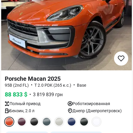
Porsche Macan 2025
•
•
95B (2nd FL)
T 2.0 PDK (265 к.с.)
Base
88 833
$
•
3 819 839
грн
Полный
привод
Роботизированная
Бензин
,
2.0
л
Днепр (Днепропетровск)