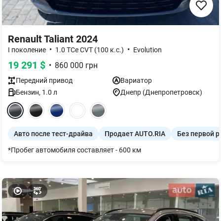
Renault Taliant 2024
•
•
I поколение
1.0 TCe CVT (100 к.с.)
Evolution
19 291
$
•
860 000
грн
Передний
привод
Вариатор
Бензин
,
1.0
л
Днепр (Днепропетровск)
Авто после тест-драйва
Продает AUTO.RIA
Без первой р
*Пробег автомобиля составляет - 600 км