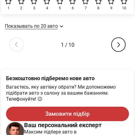
1
2
3
4
5
6
7
8
9
10
Показывать по
20
авто
1
/
10
Безкоштовно підберемо нове авто
Вагаєтесь, яку автівку обрати? Ми допоможемо
підібрати авто з салону за вашим бажанням.
Телефонуйте! 😉
Замовити підбір
Ваш персональний експерт
Максим
підбере авто в