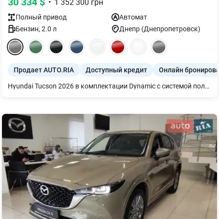
30 334
$
•
1 352 300
грн
Полный
привод
Автомат
Бензин
,
2.0
л
Днепр (Днепропетровск)
Продает AUTO.RIA
Доступный кредит
Онлайн брониров
Hyundai Tucson 2026 в комплектации Dynamic с системой полного привода 4WD — это золотой стандарт универсального семейного автомобиля, который сочетает в себе спокойную уверенность классических технологий с проходимостью настоящего внедорожника. Главная ценность этой модификации заключается в стратегическом сочетании надежного атмосферного двигателя 2.0 MPi и интеллектуальной системы 4WD, что делает авто одинаково эффективным как на заснеженных городских улицах, так и на легкой пересеченной местности во время загородного отдыха. Выбирая выполнение Dynamic 4WD, вы инвестируете в расширенные возможности и цифровой комфорт: Всесезонная уверенность: Полный привод автоматически распределяет крутящий момент, гарантируя стабильность в сложных погодных условиях, что значительно повышает уровень активной безопасности вашей семьи. Технологическое наполнение: Вы получаете современную цифровую панель приборов, большой сенсорный экран мультимедиа и двухзонный климат-контроль, что делает ежедневную эксплуатацию максимально удобной. Прагматичная роскошь: светодиодная оптика, улучшенные материалы отделки и легкосплавные диски подчеркивают статус обновленного кузова Tucson 2026 года, сохраняя при этом простоту и доступность сервисного обслуживания. Это рациональный выбор для владельца, который ищет выносливый автомобиль «на все случаи жизни», ценит высокую посадку и полный привод, но не желает переплачивать за сложные турбо-технологии, получая взамен проверенную временем надежность и высокую ликвидность.