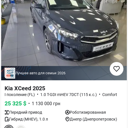
Лучшее авто для семьи
2026
Kia XCeed 2025
•
•
I поколение (FL)
1.0 T-GDI mHEV 7DCT (115 к.с.)
Comfort
25 325
$
•
1 130 000
грн
Передний
привод
Роботизированная
Гибрид (MHEV)
,
1.0
л
Днепр (Днепропетровск)