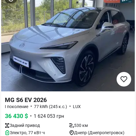
MG S6 EV 2026
•
•
I поколение
77 kWh (245 к.с.)
LUX
36 430
$
•
1 624 053
грн
Задний
привод
530 км
Электро
,
77
кВт·ч
Днепр (Днепропетровск)