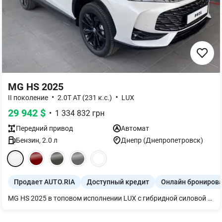
MG HS 2025
•
•
II поколение
2.0T AT (231 к.с.)
LUX
29 942
$
•
1 334 832
грн
Передний
привод
Автомат
Бензин
,
2.0
л
Днепр (Днепропетровск)
Продает AUTO.RIA
Доступный кредит
Онлайн брониров
MG HS 2025 в топовом исполнении LUX с гибридной силовой установкой 1.5 HEV (160 л.с.) — это изысканный манифест современной британской эстетики и передовых технологий, предлагающий динамику электрокара без каких-либо ограничений в запасе хода. Главная ценность этой модели для покупателя заключается в идеальном балансе между мощностью и экологичностью: интеллектуальная гибридная система обеспечивает мгновенный отклик на педаль газа и впечатляющую топливную экономичность в городском цикле, что существенно снижает стоимость владения. Комплектация LUX превращает каждую поездку в премиальный опыт благодаря роскошной отделке салона мягкой кожей, панорамной крыше, наполняющей пространство светом, и полному пакету систем активной безопасности MG Pilot. Это рациональный и стильный выбор для тех, кто стремится получить максимум инноваций, высокое качество сборки и комфорт бизнес-класса по цене, которая остается значительно привлекательнее, чем у конкурентов, гарантируя при этом уверенность и статус на дороге.