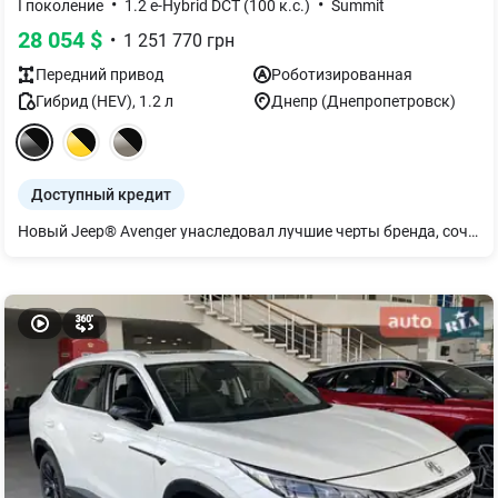
•
•
I поколение
1.2 e-Hybrid DCT (100 к.с.)
Summit
28 054
$
•
1 251 770
грн
Передний
привод
Роботизированная
Гибрид (HEV)
,
1.2
л
Днепр (Днепропетровск)
Доступный кредит
Новый Jeep® Avenger унаследовал лучшие черты бренда, сочетая в себе стиль, функциональность, технологии и устойчивость к любым дорожным условиям. Выбирайте гибридную версию и отправляйтесь в приключения, наполненные свободой и легкостью! ДНК Jeep® в каждой клетке. Каждая деталь сделана не только эстетичной, но и функциональной — защитные элементы защищают кузов от сколов и царапин, сохраняя свежий внешний вид. С Jeep® Avenger любая поездка будет наполнена стилем, приключениями и неизменным духом бренда.