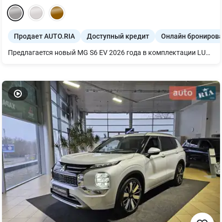
Продает AUTO.RIA
Доступный кредит
Онлайн брониров
Предлагается новый MG S6 EV 2026 года в комплектации LUX. Этот электрокроссовер сочетает практичность и мощность 245 л.с. Батарея 77 kWh гарантирует запас хода для путешествий. Редуктор обеспечивает плавность движения. Серый цвет выглядит стильно. Комплектация LUX обеспечивает комфорт.