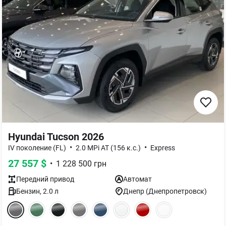
Hyundai Tucson 2026
•
•
IV поколение (FL)
2.0 MPi AT (156 к.с.)
Express
27 557
$
•
1 228 500
грн
Передний
привод
Автомат
Бензин
,
2.0
л
Днепр (Днепропетровск)