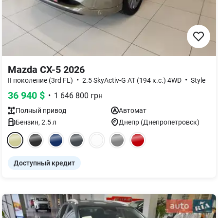
Mazda CX-5 2026
•
•
II поколение (3rd FL)
2.5 SkyActiv-G AT (194 к.с.) 4WD
Style
36 940
$
•
1 646 800
грн
Полный
привод
Автомат
Бензин
,
2.5
л
Днепр (Днепропетровск)
Доступный кредит