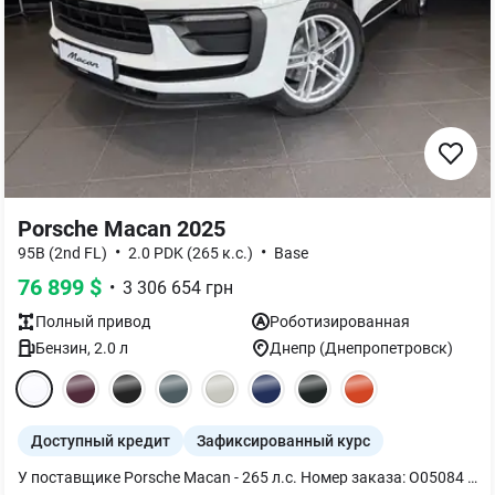
Porsche Macan 2025
•
•
95B (2nd FL)
2.0 PDK (265 к.с.)
Base
76 899
$
•
3 306 654
грн
Полный
привод
Роботизированная
Бензин
,
2.0
л
Днепр (Днепропетровск)
Доступный кредит
Зафиксированный курс
У поставщике Porsche Macan - 265 л.с. Номер заказа: O05084 Стоимость автомобиля: 70 020 евро Специальная стоимость автомобиля: 65 220 евро Комплектация: Цвет экстерьера: White Цвет интерьера: Интерьер цвета Agathe Grey 19-дюймовые диски Macan 18-дюймовое запасное колесо Комфортные передние сиденья (14-позиционные с электроприводом) Подогрев сидений (передних и задних) Усилитель руля Power steering plus 75-литровый топливный бак Светодиодные фары вкл. Porsche Dynamic Light System Plus (PDLS Plus) Герб Porsche на передних подголовниках Кожаное спортивное рулевое колесо GT с подогревом Электрическая рулевая колонка Камера заднего вида и круговой обзор Ассистент изменения полосы движения Комфортный доступ Аптечка первой помощи с предупреждающим треугольником