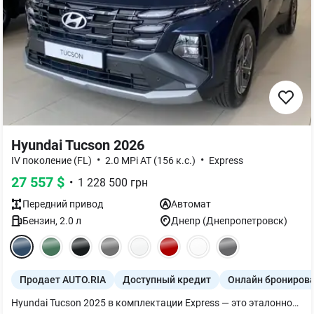
Hyundai Tucson 2026
•
•
IV поколение (FL)
2.0 MPi AT (156 к.с.)
Express
27 557
$
•
1 228 500
грн
Передний
привод
Автомат
Бензин
,
2.0
л
Днепр (Днепропетровск)
Продает AUTO.RIA
Доступный кредит
Онлайн брониров
Hyundai Tucson 2025 в комплектации Express — это эталонное воплощение надежности и рациональности, созданное для тех, кто ценит проверенные временем решения в ультрасовременном дизайне. Главная ценность этой модели заключается в использовании классического 2,0-литрового атмосферного двигателя MPi и традиционного «автомата», что гарантирует владельцу высокий ресурс агрегатов, неприхотливость к топливу и прогнозируемо низкие затраты на обслуживание. Выбирая версию Express, вы инвестируете в комфорт без излишеств: просторный салон с прогрессивной эргономикой, полный набор систем пассивной и активной безопасности, а также высокий клиренс обеспечивают уверенность в любых дорожных ситуациях. Это стратегически выгодный выбор для семьи или бизнеса, который сочетает статусность популярного кроссовера с одной из лучших на рынке ликвидностью и легендарной гарантийной поддержкой бренда Hyundai.