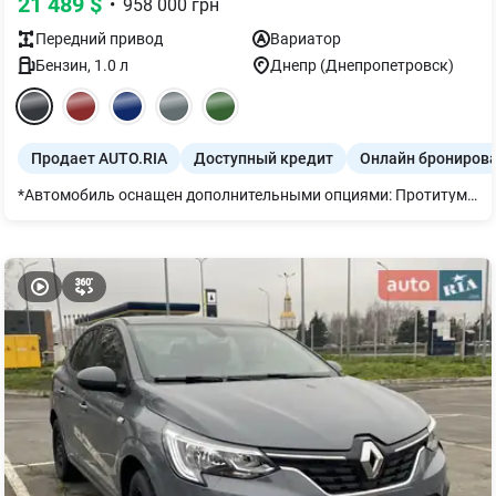
21 489
$
•
958 000
грн
Передний
привод
Вариатор
Бензин
,
1.0
л
Днепр (Днепропетровск)
Продает AUTO.RIA
Доступный кредит
Онлайн брониров
*Автомобиль оснащен дополнительными опциями: Протитуманные LED фары