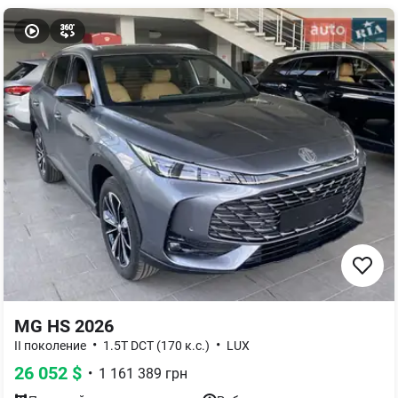
MG HS 2026
•
•
II поколение
1.5T DCT (170 к.с.)
LUX
26 052
$
•
1 161 389
грн