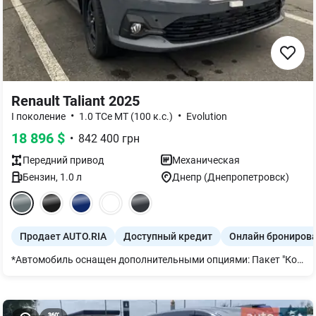
Renault Taliant 2025
•
•
I поколение
1.0 TCe MT (100 к.с.)
Evolution
18 896
$
•
842 400
грн
Передний
привод
Механическая
Бензин
,
1.0
л
Днепр (Днепропетровск)
Продает AUTO.RIA
Доступный кредит
Онлайн брониров
*Автомобиль оснащен дополнительными опциями: Пакет "Комфорт": передние и задние парктроники, карточка-ключ "свободные руки"