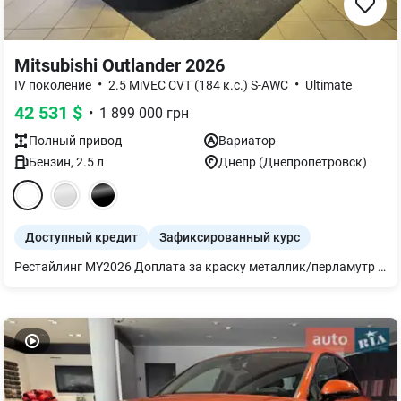
Mitsubishi Outlander 2026
•
•
IV поколение
2.5 MiVEC CVT (184 к.с.) S-AWC
Ultimate
42 531
$
•
1 899 000
грн
Полный
привод
Вариатор
Бензин
,
2.5
л
Днепр (Днепропетровск)
Доступный кредит
Зафиксированный курс
Рестайлинг MY2026 Доплата за краску металлик/перламутр 20000 грн. ОБНОВЛЕННЫЙ Mitsubishi Outlander IV-го поколения ОЧЕНЬ ВМЕСТИТЕЛЬНЫЙ 7-местный солидный КРОССОВЕР!!! Основные его преимущества — это КОМФОРТ (мягкость и плавность хода), ПРОСТОРОННЫЙ салон с хорошей шумоизоляцией, ВМЕСТИТЕЛЬНЫЙ багажник, БОЛЬШОЙ клиренс 210 мм, низкий расход топлива и неприхотливость в обслуживании. Двигатель 2,5, рассчитанный под 95 и 92 бензин! Мощность 184 л.с. Коробка передач автоматическая вариаторного типа 8-ступенчатая! Полный привод S-AWC с выбором режимов под разные условия. КОМПЛЕКТАЦИЯ МАКСИМАЛЬНАЯ ULTIMATE: Кожаный салон с вентиляцией сидений, ПАНОРАМНАЯ крыша, 3-х зонный климат-контроль, подогрев всех сидений/руля/зеркал/лобового стекла, система Mitsubishi Connect, камеры 360*, парктроники, Бесключевой доступ, Адаптивный круиз-контроль, Матричная FULL LED-оптика, колеса 255/45 R20, 7 AirBag, Системы безопасности: FCM, LDW, LCA, BSW, RCTA, DAA. Рассрочка под 0,01% Кредит от 1,99% Лизинг от 7,5% Trade-In (обмен Вашего авто на новый)