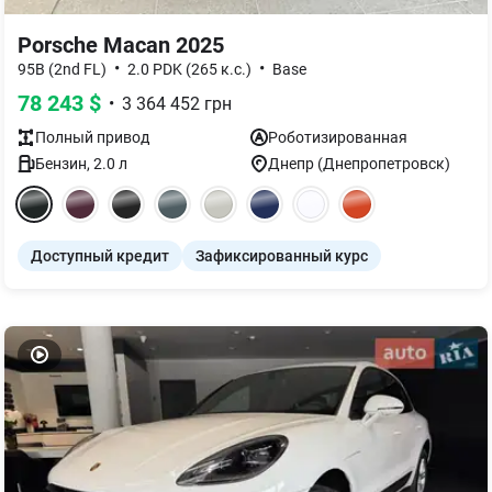
Porsche Macan 2025
•
•
95B (2nd FL)
2.0 PDK (265 к.с.)
Base
78 243
$
•
3 364 452
грн
Полный
привод
Роботизированная
Бензин
,
2.0
л
Днепр (Днепропетровск)
Доступный кредит
Зафиксированный курс