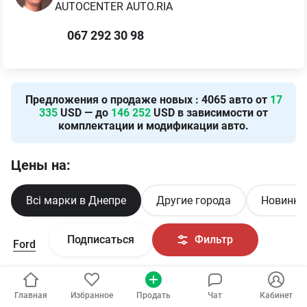
AUTOCENTER AUTO.RIA
067 292 30 98
Предложения о продаже новых
:
4065
авто от
17
335
USD — до
146 252
USD в зависимости от
комплектации и модификации авто.
Цены на:
Всі марки в Днепре
Другие города
Новинки 
Подписаться
Фильтр
Ford
Mazda
Главная
Избранное
Продать
Чат
Кабинет
Harley-Davidson