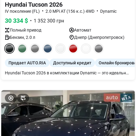
Hyundai Tucson 2026
•
•
IV поколение (FL)
2.0 MPi AT (156 к.с.) 4WD
Dynamic
30 334
$
•
1 352 300
грн
Полный
привод
Автомат
Бензин
,
2.0
л
Днепр (Днепропетровск)
Продает AUTO.RIA
Доступный кредит
Онлайн брониров
Hyundai Tucson 2026 в комплектации Dynamic — это идеальный баланс между технологическим прогрессом и проверенной инженерной надежностью, созданный для тех, кто стремится получить максимум комфорта без лишних эксплуатационных рисков. Главная ценность этой версии заключается в сочетании выносливого атмосферного двигателя 2.0 MPi с классической автоматической трансмиссией, что обеспечивает плавность хода и долговечность, которой часто не хватает современным турбо-моторам. Выбирая комплектацию Dynamic, вы инвестируете в значительно более высокий уровень цифрового и визуального комфорта по сравнению с базовыми версиями: большой мультимедийный дисплей, двухзонный климат-контроль, легкосплавные диски и улучшенная светодиодная оптика делают автомобиль современным и статусным. Это рациональное решение для практичного владельца, который покупает не просто средство передвижения, а высоколиквидный актив с футуристичным дизайном, что гарантирует высокую рыночную стоимость на годы вперед и минимальные затраты на сервис.