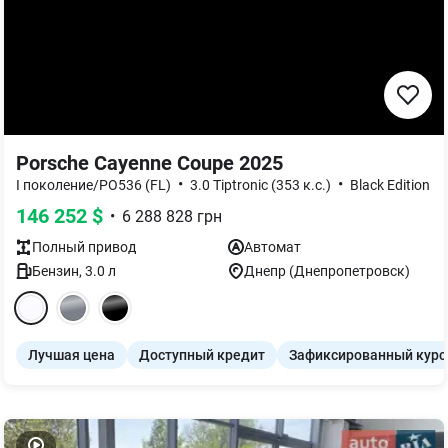
Porsche Cayenne Coupe 2025
•
•
I поколение/PO536 (FL)
3.0 Tiptronic (353 к.с.)
Black Edition
146 252
$
•
6 288 828
грн
Полный
привод
Автомат
Бензин
,
3.0
л
Днепр (Днепропетровск)
Лучшая цена
Доступный кредит
Зафиксированный курс