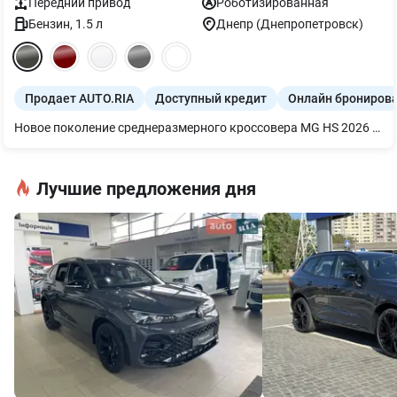
Передний
привод
Роботизированная
Бензин
,
1.5
л
Днепр (Днепропетровск)
Продает AUTO.RIA
Доступный кредит
Онлайн брониров
Новое поколение среднеразмерного кроссовера MG HS 2026 года в топовой комплектации LUX с мощным двигателем 1.5T DCT (170 л.с.) — это впечатляющий флагманский манифест современного британского стиля, высоких технологий и бизнес-комфорта, который предлагает покупателю бескомпромиссную альтернативу более дорогим европейским и японским аналогам. Главное преимущество этой модификации заключается в ее прогрессивном и драйверском силовом агрегате: модернизированный 1,5-литровый бензиновый турбомотор выдает солидные 170 л.с. и работает в тандеме с молниеносной 7-ступенчатой роботизированной коробкой передач с двойным сцеплением мокрого типа (DCT), что дарит кроссоверу отличную динамику, мгновенный отклик на педаль газа и образцовую топливную экономичность. Максимальное исполнение LUX полностью превращает просторный салон кроссовера в премиальный цифровой оазис, предлагая панорамную крышу, роскошные спортивные кресла с отделкой экокожей, электроприводом и памятью, двухзонный климат-контроль, беспроводную зарядку для смартфона, а также впечатляющий двойной 12,3-дюймовый экран мультимедиа и виртуального кокпита с беспроводными Apple CarPlay и Android Auto. Безопасность поднята на наивысший уровень благодаря интеллектуальному комплексу MG Pilot, который включает систему кругового обзора 360°, адаптивный круиз-контроль, автоматическое аварийное торможение и систему удержания в полосе движения. Инвестируя в новый MG HS 2026 LUX с официальной 5-летней гарантией от производителя, вы покупаете харизматичный, удивительно вместительный и ликвидный семейный SUV, который минимально теряет в цене с годами и гарантирует вам высокую остаточную стоимость на вторичном рынке Украины.
Лучшие предложения дня