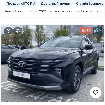
Продает AUTO.RIA
Доступный кредит
Онлайн брониров
Новый Hyundai Tucson 2026 года в комплектации Express — это абсолютный эталон рациональности и самый выгодный входной билет в класс полноразмерных семейных кроссоверов, где каждый цент стоимости работает на ваш бюджет. Главная ценность этой модификации заключается в ее бескомпромиссной надежности и простоте владения: проверенный временем атмосферный двигатель 2.0 MPi на 156 л.с. в сочетании с классическим 6-ступенчатым автоматом (AT) имеет колоссальный ресурс, неприхотлив к топливу и стоит копейки в обслуживании, гарантируя вам полную свободу от капризов сложных турбомоторов. Исполнение Express предлагает покупателю честный и сбалансированный набор самых необходимых функций для безопасности и ежедневного комфорта без каких-либо переплат за «цифровую мишуру» или маркетинговые излишества. Инвестируя в этот Tucson, вы покупаете просторный, высокий и ликвидный автомобиль со свежим футуристическим дизайном 2026 года, который минимально теряет в цене и обеспечивает железобетонную уверенность в каждой поездке.