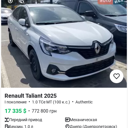
Renault Taliant 2025
•
•
I поколение
1.0 TCe MT (100 к.с.)
Authentic
17 335
$
•
772 800
грн
Передний
привод
Механическая
Бензин
,
1.0
л
Днепр (Днепропетровск)