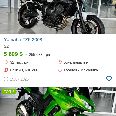
Yamaha FZ6
2008
S2
5 699
$
•
255 087
грн
32 тыс. км
Хмельницкий
Бензин, 600 см³
Ручная / Механика
29.07.2026
2