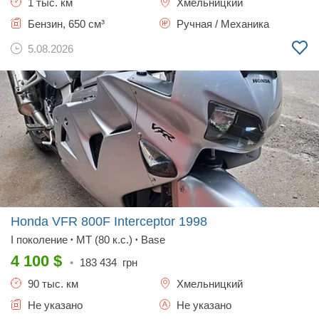
1 тыс. км
Хмельницкий
Бензин, 650 см³
Ручная / Механика
5.08.2026
Honda VFR 800F Interceptor
1998
І поколение
MT (80 к.с.)
Base
•
•
4 100
$
•
183 434
грн
90 тыс. км
Хмельницкий
Не указано
Не указано