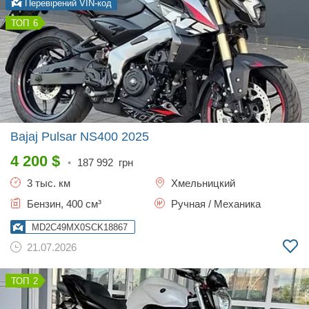
Перевірений VIN-код
6
Bajaj Pulsar NS400
2025
4 200
$
•
187 992
грн
3 тыс. км
Хмельницкий
Бензин, 400 см³
Ручная / Механика
MD2C49MX0SCK18867
21.07.2026
2