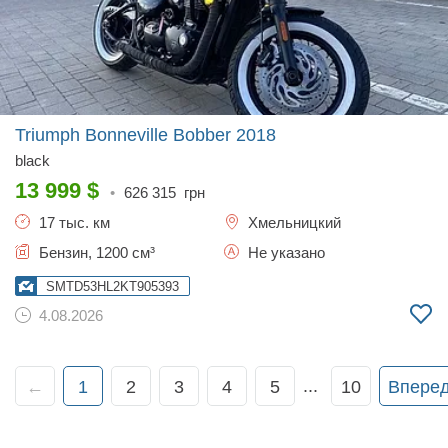
Triumph Bonneville Bobber
2018
black
13 999
$
•
626 315
грн
17 тыс. км
Хмельницкий
Бензин, 1200 см³
Не указано
SMTD53HL2KT905393
4.08.2026
...
←
1
2
3
4
5
10
Впере