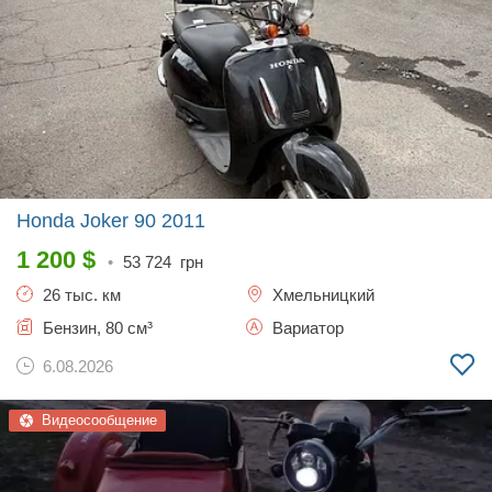
Honda Joker 90
2011
1 200
$
•
53 724
грн
26 тыс. км
Хмельницкий
Бензин, 80 см³
Вариатор
6.08.2026
Видеосообщение