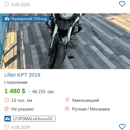
4.08.2026
Перевірений VIN-код
Lifan KPT
2019
I поколение
1 480
$
•
66 215
грн
13 тыс. км
Хмельницкий
Не указано
Ручная / Механика
LF3PDMALxKAxxxx03
4.08.2026