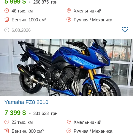
5 999
$
•
268 875
грн
48 тыс. км
Хмельницкий
Бензин, 1000 см³
Ручная / Механика
6.08.2026
Yamaha FZ8
2010
7 399
$
•
331 623
грн
23 тыс. км
Хмельницкий
Бензин, 800 см³
Ручная / Механика