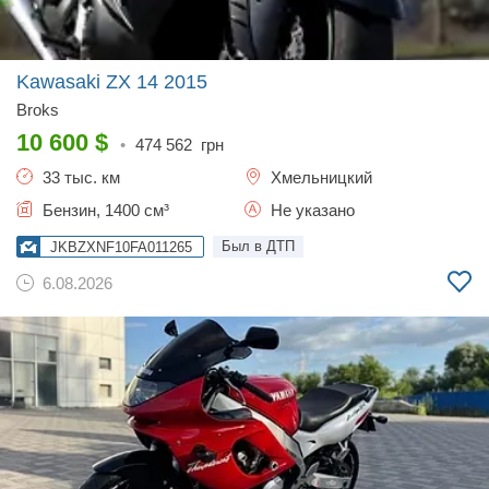
Kawasaki ZX 14
2015
Broks
10 600
$
•
474 562
грн
33 тыс. км
Хмельницкий
Бензин, 1400 см³
Не указано
Был в ДТП
JKBZXNF10FA011265
6.08.2026