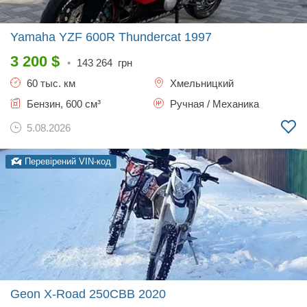
Yamaha YZF 600R Thundercat
1997
3 200
$
•
143 264
грн
60 тыс. км
Хмельницкий
Бензин, 600 см³
Ручная / Механика
5.08.2026
Перевірений VIN-код
Geon X-Road 250CBB
2020