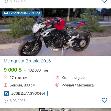
6.08.2026
Перевірений VIN-код
Mv agusta Brutale
2016
9 000
$
•
402 930
грн
27 тыс. км
Хмельницкий
Бензин, 800 см³
Ручная / Механика
ZCGB110AAGV000154
6.08.2026