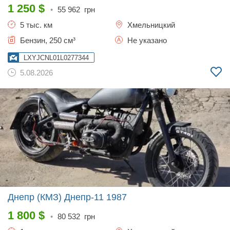
1 250
$
•
55 962
грн
5 тыс. км
Хмельницкий
Бензин, 250 см³
Не указано
LXYJCNL01L0277344
5.08.2026
Днепр (КМЗ) Днепр-11
1987
1 800
$
•
80 532
грн