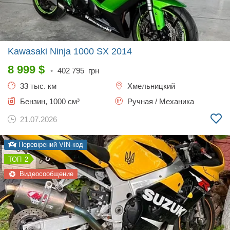
Kawasaki Ninja 1000 SX
2014
8 999
$
•
402 795
грн
33 тыс. км
Хмельницкий
Бензин, 1000 см³
Ручная / Механика
21.07.2026
Перевірений VIN-код
2
Видеосообщение