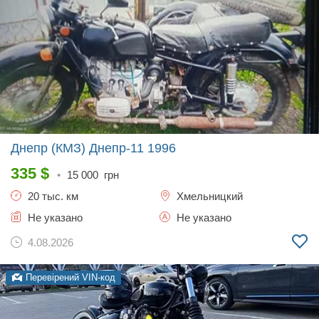
Днепр (КМЗ) Днепр-11
1996
335
$
•
15 000
грн
20 тыс. км
Хмельницкий
Не указано
Не указано
4.08.2026
Перевірений VIN-код