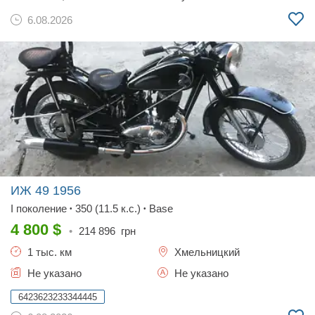
6.08.2026
ИЖ 49
1956
I поколение
350 (11.5 к.с.)
Base
•
•
4 800
$
•
214 896
грн
1 тыс. км
Хмельницкий
Не указано
Не указано
6423623233344445