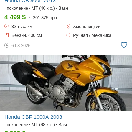
Honda CB 400F
2013
І поколение
MT (46 к.с.)
Base
•
•
4 499
$
•
201 375
грн
32 тыс. км
Хмельницкий
Бензин, 400 см³
Ручная / Механика
6.08.2026
Honda CBF 1000A
2008
I поколение
MT (98 к.с.)
Base
•
•