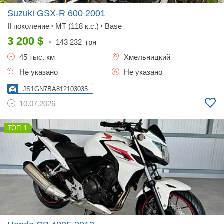
Suzuki GSX-R 600
2001
II поколение
MT (118 к.с.)
Base
•
•
3 200
$
•
143 232
грн
45 тыс. км
Хмельницкий
Не указано
Не указано
JS1GN7BA812103035
10.07.2026
1