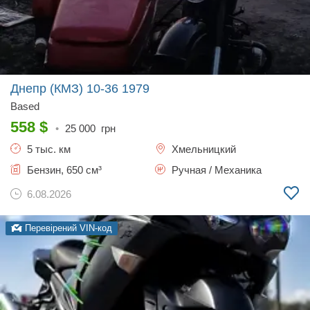
Днепр (КМЗ) 10-36
1979
Based
558
$
•
25 000
грн
5 тыс. км
Хмельницкий
Бензин, 650 см³
Ручная / Механика
6.08.2026
Перевірений VIN-код