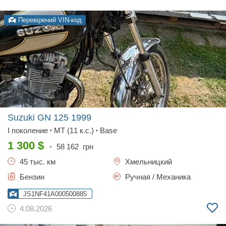
Перевірений VIN-код
Suzuki GN 125
1999
I поколение
MT (11 к.с.)
Base
•
•
1 300
$
•
58 162
грн
45 тыс. км
Хмельницкий
Бензин
Ручная / Механика
JS1NF41A000500885
4.08.2026