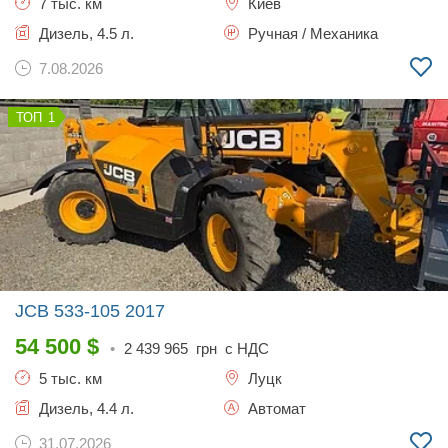
7 тыс. км
Киев
Дизель, 4.5 л.
Ручная / Механика
7.08.2026
1
JCB 533-105
2017
54 500
$
•
2 439 965
грн с НДС
5 тыс. км
Луцк
Дизель, 4.4 л.
Автомат
31.07.2026