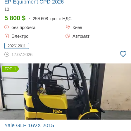
EP Equipment CPD
2026
10
5 800
$
•
259 608
грн с НДС
без пробега
Киев
Электро
Автомат
202612011
17.07.2026
1
Yale GLP 16VX
2015