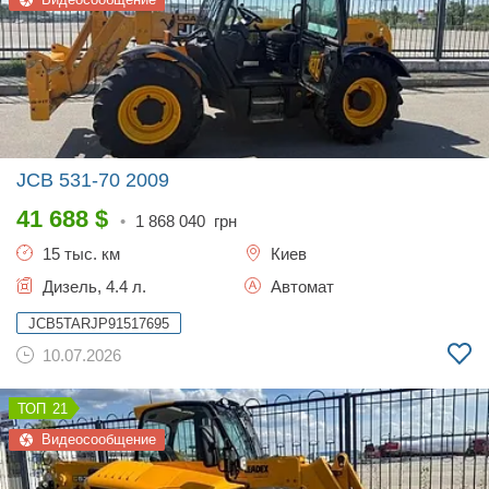
JCB 531-70
2009
41 688
$
•
1 868 040
грн
15 тыс. км
Киев
Дизель, 4.4 л.
Автомат
JCB5TARJP91517695
10.07.2026
21
Видеосообщение