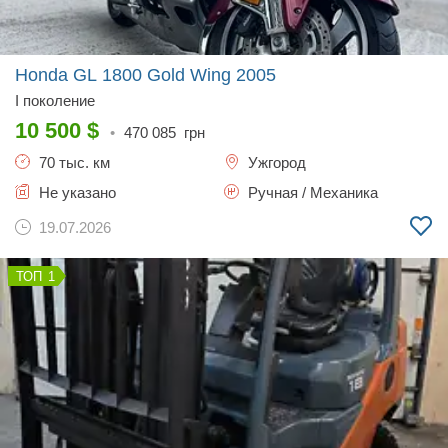
Honda GL 1800 Gold Wing
2005
І поколение
10 500
$
•
470 085
грн
70 тыс. км
Ужгород
Не указано
Ручная / Механика
19.07.2026
1