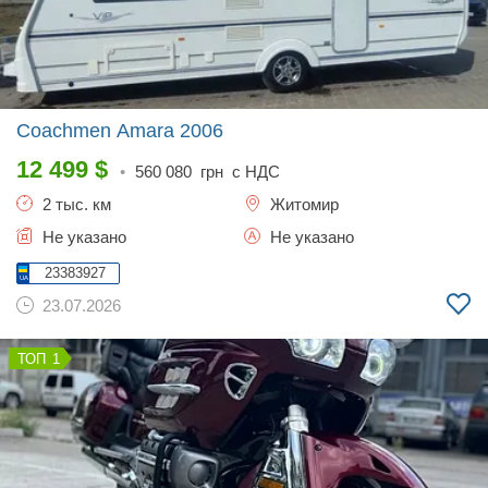
Coachmen Amara
2006
12 499
$
•
560 080
грн с НДС
2 тыс. км
Житомир
Не указано
Не указано
23383927
23.07.2026
1