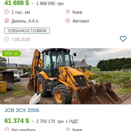
41 688
$
•
1 868 040
грн
1 тыс. км
Киев
Дизель, 4.4 л.
Автомат
JCB5AAKGC71198006
7.08.2026
11
JCB 3CX
2006
61 374
$
•
2 750 170
грн с НДС
без пробега
Киев