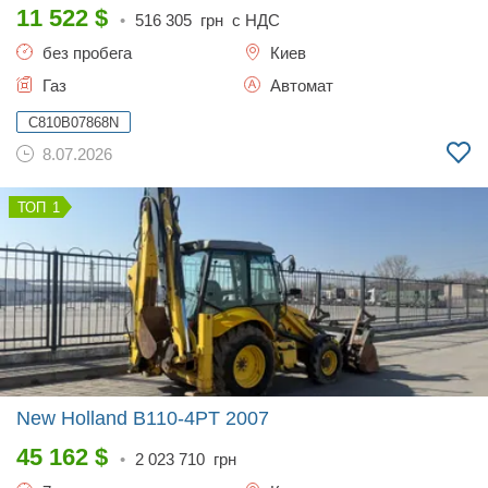
11 522
$
•
516 305
грн с НДС
без пробега
Киев
Газ
Автомат
C810B07868N
8.07.2026
1
New Holland B110-4PT
2007
45 162
$
•
2 023 710
грн