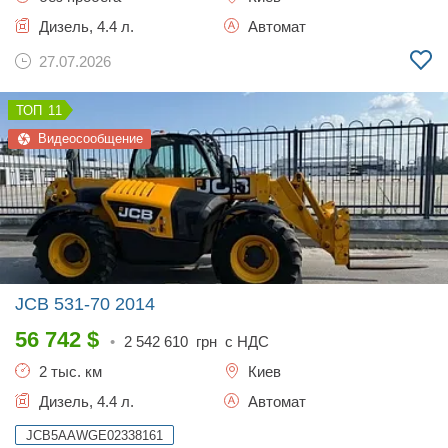
Дизель, 4.4 л.
Автомат
27.07.2026
11
Видеосообщение
JCB 531-70
2014
56 742
$
•
2 542 610
грн с НДС
2 тыс. км
Киев
Дизель, 4.4 л.
Автомат
JCB5AAWGE02338161