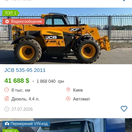
1
Видеосообщение
JCB 535-95
2011
41 688
$
•
1 868 040
грн
8 тыс. км
Киев
Дизель, 4.4 л.
Автомат
27.07.2026
Перевірений VIN-код