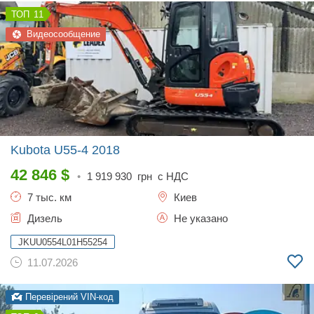
11
Видеосообщение
Kubota U55-4
2018
42 846
$
•
1 919 930
грн с НДС
7 тыс. км
Киев
Дизель
Не указано
JKUU0554L01H55254
11.07.2026
Перевірений VIN-код