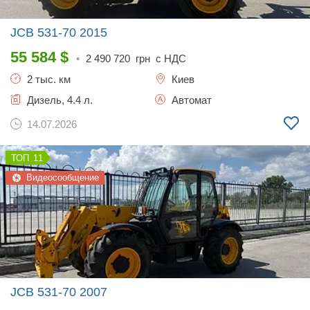
JCB 531-70
2015
55 584
$
•
2 490 720
грн с НДС
2 тыс. км
Киев
Дизель, 4.4 л.
Автомат
14.07.2026
11
Видеосообщение
JCB 531-70
2007