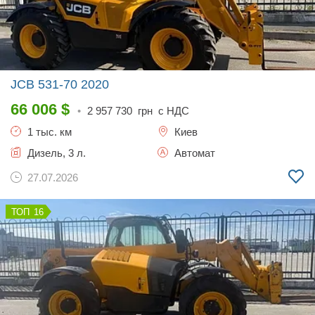
JCB 531-70
2020
66 006
$
•
2 957 730
грн с НДС
1 тыс. км
Киев
Дизель, 3 л.
Автомат
27.07.2026
16