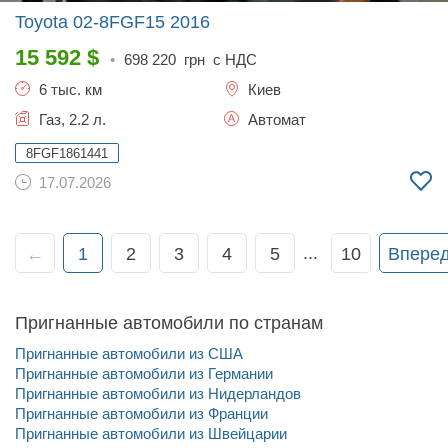
Toyota 02-8FGF15
2016
15 592
$
•
698 220
грн с НДС
6 тыс. км
Киев
Газ, 2.2 л.
Автомат
8FGF1861441
17.07.2026
...
←
1
2
3
4
5
10
Впере
Пригнанные автомобили по странам
Пригнанные автомобили из США
Пригнанные автомобили из Германии
Пригнанные автомобили из Нидерландов
Пригнанные автомобили из Франции
Пригнанные автомобили из Швейцарии