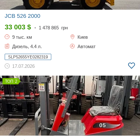
JCB 526
2000
33 003
$
•
1 478 865
грн
9 тыс. км
Киев
Дизель, 4.4 л.
Автомат
SLP52655YE0282319
17.07.2026
2