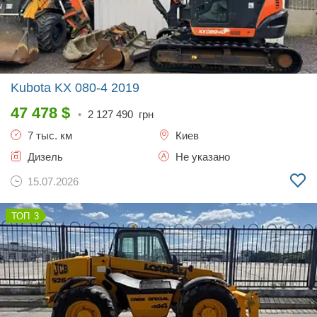
Kubota KX 080-4
2019
47 478
$
•
2 127 490
грн
7 тыс. км
Киев
Дизель
Не указано
15.07.2026
3