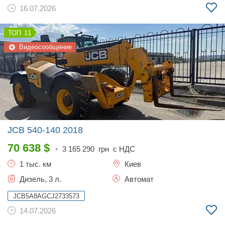
16.07.2026
11
Видеосообщение
JCB 540-140
2018
70 638
$
•
3 165 290
грн с НДС
1 тыс. км
Киев
Дизель, 3 л.
Автомат
JCB5A8AGCJ2733573
14.07.2026