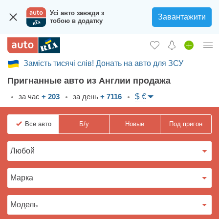
Усі авто завжди з
Завантажити
тобою в додатку
Замість тисячі слів! Донать на авто для ЗСУ
Вход в кабинет
Пригнанные авто из Англии продажа
Збір на авто для ЗСУ
$ €
за час
+ 203
за день
+ 7116
Автомобили б/у
Все
авто
Б/у
Новые
Под пригон
Новые авто
Новости
Отзывы об авто
Все для авто
Загрузить приложение