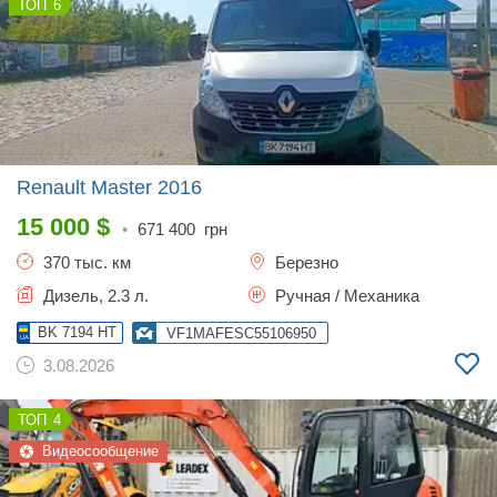
6
Renault Master
2016
15 000
$
•
671 400
грн
370 тыс. км
Березно
Дизель, 2.3 л.
Ручная / Механика
BK 7194 HT
VF1MAFESC55106950
3.08.2026
4
Видеосообщение