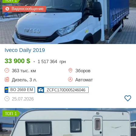
1
Видеосообщение
Iveco Daily
2019
33 900
$
•
1 517 364
грн
363 тыс. км
Зборов
Дизель, 3 л.
Автомат
BO 2669 EM
ZCFC170D005246046
25.07.2026
1