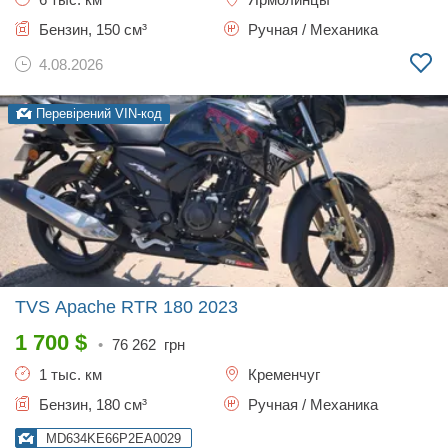
Бензин, 150 см³
Ручная / Механика
4.08.2026
Перевірений VIN-код
TVS Apache RTR 180
2023
1 700
$
•
76 262
грн
1 тыс. км
Кременчуг
Бензин, 180 см³
Ручная / Механика
MD634KE66P2EA0029