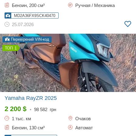
Бензин, 200 см³
Ручная / Механика
MD2A36FX9SCK40470
25.07.2026
Перевірений VIN-код
1
Yamaha RayZR
2025
2 200
$
•
98 582
грн
1 тыс. км
Очаков
Бензин, 130 см³
Автомат