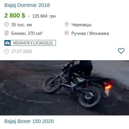
Bajaj Dominar
2018
2 800
$
•
125 664
грн
35 тыс. км
Черновцы
Бензин, 370 см³
Ручная / Механика
MD2A67KY1JCM10122
27.07.2026
Bajaj Boxer 150
2020