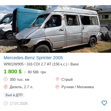
Mercedes-Benz Sprinter
2005
W901/W905
316 CDI 2.7 AT (156 к.с.)
Base
•
•
1 800
$
•
80 586
грн
350 тыс. км
Стрый
Дизель, 2.7 л.
Ручная / Механика
Был в ДТП
17.07.2026