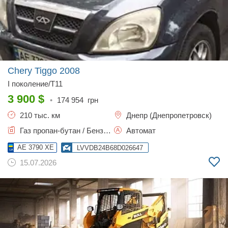
Chery Tiggo
2008
I поколение/T11
3 900
$
•
174 954
грн
210 тыс. км
Днепр (Днепропетровск)
Газ пропан-бутан / Бензин, 2.35 л.
Автомат
AE 3790 XE
LVVDB24B68D026647
15.07.2026