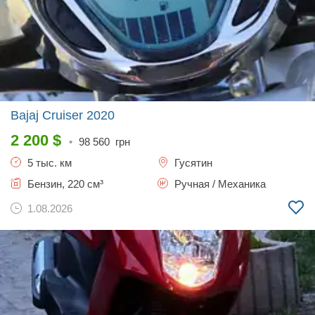
Bajaj Cruiser
2020
2 200
$
•
98 560
грн
5 тыс. км
Гусятин
Бензин, 220 см³
Ручная / Механика
1.08.2026