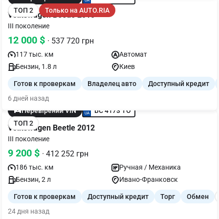
ТОП 2
Только на AUTO.RIA
Volkswagen Beetle 2015
III поколение
12 000 $
· 537 720 грн
117 тыс. км
Автомат
Бензин, 1.8 л
Киев
Готов к проверкам
Владелец авто
Доступный кредит
6 дней назад
BC 4173 TO
Перевірений VIN
ТОП 2
Volkswagen Beetle 2012
III поколение
9 200 $
· 412 252 грн
186 тыс. км
Ручная / Механика
Бензин, 2 л
Ивано-Франковск
Готов к проверкам
Доступный кредит
Торг
Обмен
24 дня назад