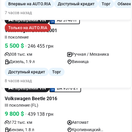
Впервые на AUTO.RIA
Доступный кредит
Торг
Обмен
7 часов назад
AB 5740 IT
Перевірений VIN
Только на AUTO.RIA
Volkswagen Beetle 2001
II поколение
5 500 $
· 246 455 грн
308 тыс. км
Ручная / Механика
Дизель, 1.9 л
Винница
Доступный кредит
Торг
8 часов назад
BA 9570 ET
Перевірений VIN
Volkswagen Beetle 2016
III поколение (FL)
9 800 $
· 439 138 грн
172 тыс. км
Автомат
Бензин, 1.8 л
Кропивницкий