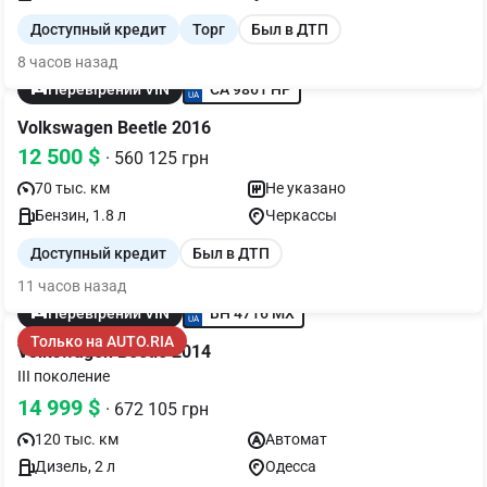
(Кировоград)
Доступный кредит
Торг
Был в ДТП
8 часов назад
CA 9861 HP
Перевірений VIN
Volkswagen Beetle 2016
12 500 $
· 560 125 грн
70 тыс. км
Не указано
Бензин, 1.8 л
Черкассы
Доступный кредит
Был в ДТП
11 часов назад
BH 4716 MX
Перевірений VIN
Только на AUTO.RIA
Volkswagen Beetle 2014
III поколение
14 999 $
· 672 105 грн
120 тыс. км
Автомат
Дизель, 2 л
Одесса