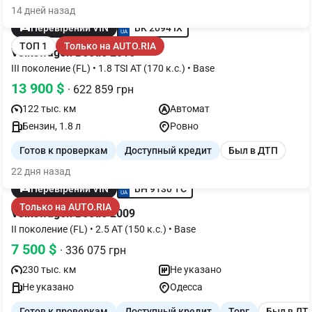
14 дней назад
BK 2094 IX
Перевірений VIN
ТОП 1
Только на AUTO.RIA
Volkswagen Beetle 2016
III поколение (FL) • 1.8 TSI AT (170 к.с.) • Base
13 900 $
· 622 859 грн
122 тыс. км
Автомат
Бензин, 1.8 л
Ровно
Готов к проверкам
Доступный кредит
Был в ДТП
22 дня назад
BH 9130 TC
Перевірений VIN
Только на AUTO.RIA
Volkswagen Beetle 2009
II поколение (FL) • 2.5 AT (150 к.с.) • Base
7 500 $
· 336 075 грн
230 тыс. км
Не указано
Не указано
Одесса
Готов к проверкам
Доступный кредит
Торг
Был в ДТ