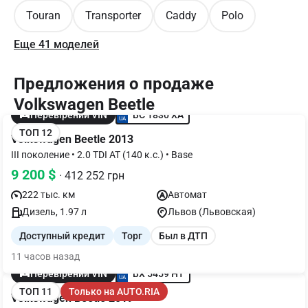
Touran
Transporter
Caddy
Polo
Еще 41 моделей
Предложения о продаже
Volkswagen Beetle
BC 1830 XA
Перевірений VIN
ТОП 12
Volkswagen Beetle 2013
III поколение • 2.0 TDI AT (140 к.с.) • Base
9 200 $
· 412 252 грн
222 тыс. км
Автомат
Дизель, 1.97 л
Львов (Львовская)
Доступный кредит
Торг
Был в ДТП
11 часов назад
BX 5459 HT
Перевірений VIN
ТОП 11
Только на AUTO.RIA
Volkswagen Beetle 2019