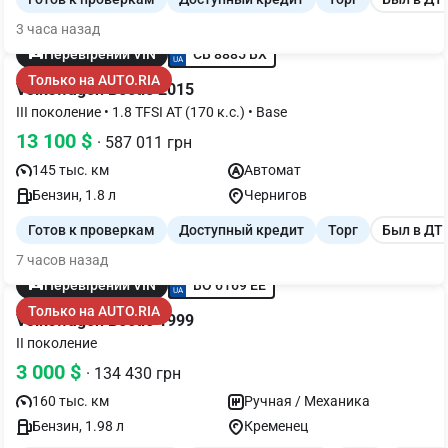
3 часа назад
CB 8885 BX
Перевірений VIN
Только на AUTO.RIA
Volkswagen Beetle 2015
III поколение • 1.8 TFSI AT (170 к.с.) • Base
13 100 $
· 587 011 грн
145 тыс. км
Автомат
Бензин, 1.8 л
Чернигов
Готов к проверкам
Доступный кредит
Торг
Был в ДТ
7 часов назад
BO 6169 EE
Перевірений VIN
Только на AUTO.RIA
Volkswagen Beetle 1999
II поколение
3 000 $
· 134 430 грн
160 тыс. км
Ручная / Механика
Бензин, 1.98 л
Кременец