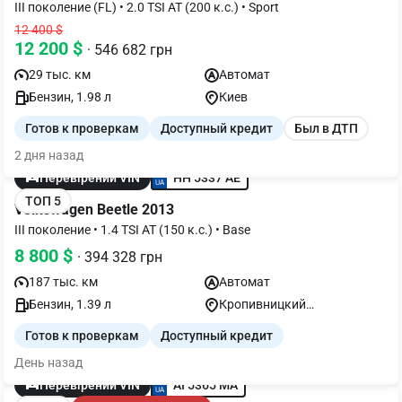
III поколение (FL) • 2.0 TSI AT (200 к.с.) • Sport
12 400 $
12 200 $
· 546 682 грн
29 тыс. км
Автомат
Бензин, 1.98 л
Киев
Готов к проверкам
Доступный кредит
Был в ДТП
2 дня назад
HH 5337 AE
Перевірений VIN
ТОП 5
Volkswagen Beetle 2013
III поколение • 1.4 TSI AT (150 к.с.) • Base
8 800 $
· 394 328 грн
187 тыс. км
Автомат
Бензин, 1.39 л
Кропивницкий
(Кировоград)
Готов к проверкам
Доступный кредит
День назад
AI 5365 MA
Перевірений VIN