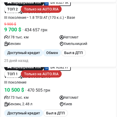
BX 6527 IK
Перевірений VIN
ТОП 2
Только на AUTO.RIA
Volkswagen Beetle 2015
III поколение • 1.8 TFSI AT (170 к.с.) • Base
9 900 $
9 700 $
· 434 657 грн
178 тыс. км
Автомат
Бензин
Хмельницкий
Доступный кредит
Обмен
Был в ДТП
25 дней назад
BK 9282 IT
Перевірений VIN
ТОП 1
Только на AUTO.RIA
Volkswagen Beetle 2013
III поколение
10 500 $
· 470 505 грн
173 тыс. км
Автомат
Бензин, 2.48 л
Киев
Доступный кредит
Был в ДТП