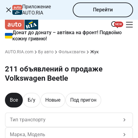
Приложение
Перейти
AUTO.RIA
NEW
Донат до донату – автівка на фронт! Подвоїмо
кожну гривню!
AUTO.RIA.com
Бу авто
Фольксваген
Жук
211 объявлений о продаже 
Volkswagen Beetle
Все
Б/у
Новые
Под пригон
Тип транспорту
Марка, Модель