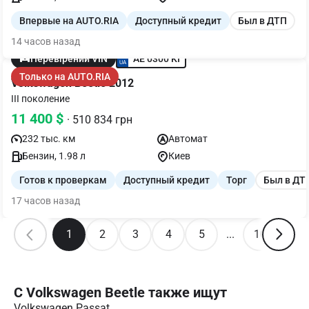
Впервые на AUTO.RIA
Доступный кредит
Был в ДТП
14 часов назад
AE 0300 KI
Перевірений VIN
Только на AUTO.RIA
Volkswagen Beetle 2012
III поколение
11 400 $
· 510 834 грн
232 тыс. км
Автомат
Бензин, 1.98 л
Киев
Готов к проверкам
Доступный кредит
Торг
Был в ДТ
17 часов назад
1
2
3
4
5
...
10
С Volkswagen Beetle также ищут
Volkswagen Passat