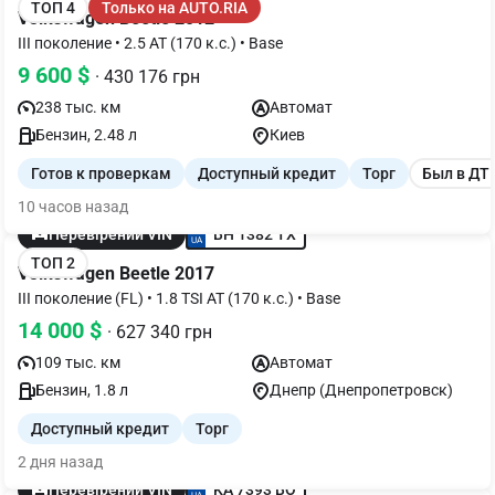
ТОП 4
Только на AUTO.RIA
Volkswagen Beetle 2012
III поколение • 2.5 AT (170 к.с.) • Base
9 600 $
· 430 176 грн
238 тыс. км
Автомат
Бензин, 2.48 л
Киев
Готов к проверкам
Доступный кредит
Торг
Был в ДТ
10 часов назад
BH 1382 TX
Перевірений VIN
ТОП 2
Volkswagen Beetle 2017
III поколение (FL) • 1.8 TSI AT (170 к.с.) • Base
14 000 $
· 627 340 грн
109 тыс. км
Автомат
Бензин, 1.8 л
Днепр (Днепропетровск)
Доступный кредит
Торг
2 дня назад
KA 7393 BO
Перевірений VIN