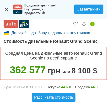
В додатку зручніше!
Завантажити
І купувати, і
продавати 😉
Долучайся до збору, подвоїмо кожну гривню
Вход в кабинет
Cтоимость дизельные Renault Grand Scenic
Збір на авто для ЗСУ
Средняя цена на дизельные авто Renault Grand
Автомобили б/у
Scenic по всей Украине
Новые авто
362 577
грн
8 100 $
или
Новости
Отзывы об авто
Курс USD
на 8.08, 19:00
Покупка
44.63
↓
Продажа
44.80
↓
Все для авто
Рассчитать стоимость
Загрузить приложение