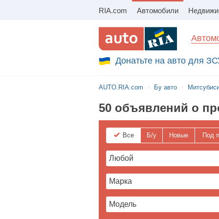
RIA.com
Автомобили
Збір на авто для ЗСУ
Автомо
Донатьте на авто для ЗС
AUTO.RIA.com
Бу авто
Митсубис
50 объявлений о про
Все
Б/у
Новые
Под п