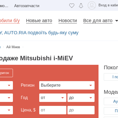
Вход в каби
Недвижимость
Автозапчасти
били б/у
Новые авто
Новости
Все для авто
У, AUTO.RIA подвоїть будь-яку суму
и
Ай Миев
даже Mitsubishi i-MiEV
Поко
ригон
I 
Регион
Модел
Год
Ау
Цена, $
П