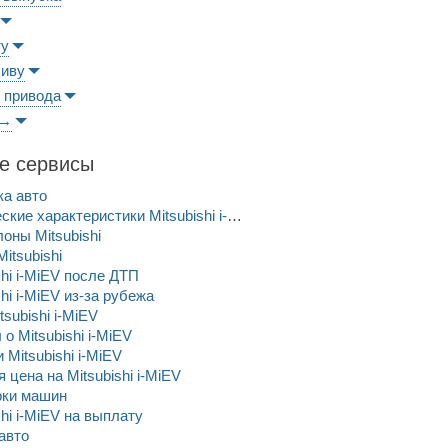
ту
ливу
 привода
 →
е сервисы
ка авто
Технические характеристики Mitsubishi i-MiEV
оны Mitsubishi
itsubishi
shi i-MiEV после ДТП
shi i-MiEV из-за рубежа
tsubishi i-MiEV
о Mitsubishi i-MiEV
 Mitsubishi i-MiEV
 цена на Mitsubishi i-MiEV
рки машин
shi i-MiEV на выплату
авто