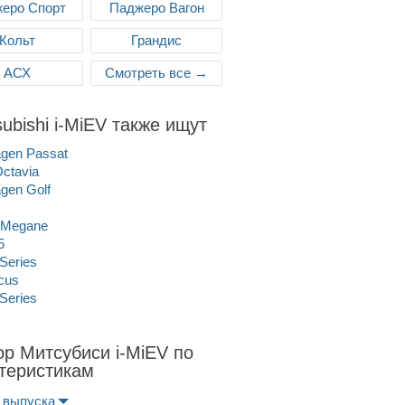
еро Спорт
Паджеро Вагон
Кольт
Грандис
АСХ
Смотреть все →
subishi i-MiEV также ищут
gen Passat
ctavia
gen Golf
 Megane
5
Series
cus
Series
р Митсубиси i-MiEV по
теристикам
 выпуска