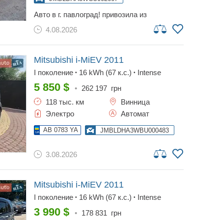
авто в г. павлоград! привозила из
швейцарии для себя учиться управлению.
4.08.2026
очень в хорошем состоянии. заряжается до
130 км, с которых реально проезжает летом
125 и 70 зимой. есть комплект резины
зимней на металле. протектор зимней до
Mitsubishi i-MiEV
2011
5мм в остатке. кузов без коррозии и
I поколение
16 kWh (67 к.с.)
Intense
•
•
повреждений. красила задний бампер и
крышку багажника после небольшого
5 850
$
•
262 197
грн
повреждения (учебная езда). доставка в
118 тыс. км
Винница
ваш город за мой счет!!!! год выпуска 2012,
но первая регистрация и начало
Электро
Автомат
эксплуатации с 2014, фото техпаспорта
швейцарского прилагаю. очень хорошее
AB 0783 YA
JMBLDHA3WBU000483
состояние!!!
3.08.2026
Mitsubishi i-MiEV
2011
I поколение
16 kWh (67 к.с.)
Intense
•
•
3 990
$
•
178 831
грн