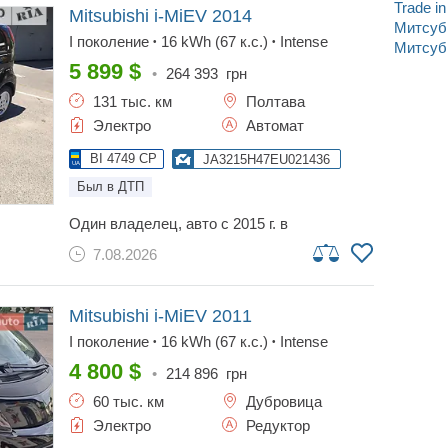
Trade i
гаражное хранение. новый аккумулятор.
Mitsubishi i-MiEV
2014
Митсуб
возможен торг.
I поколение
16 kWh (67 к.с.)
Intense
•
•
Митсуби
5 899
$
•
264 393
грн
131 тыс. км
Полтава
Электро
Автомат
BI 4749 CP
JA3215H47EU021436
Был в ДТП
один владелец, авто с 2015 г. в
эксплуатации, 100% электромобиль, на
7.08.2026
одном заряде до 100 км., пригнан из сша в
2018 г. с мин. повреждением капота,
проверяйте по vin. в авто все работает
исправно и без дефектов. очень
Mitsubishi i-MiEV
2011
вместительный — холодильник ложится),
I поколение
16 kWh (67 к.с.)
Intense
•
•
100км. пробега -20грн(ночной тариф)!! -
дешевле только ночью),также можно
4 800
$
•
214 896
грн
использовать как дополнительный
60 тыс. км
Дубровица
источник питания для дома,что в
настоящее время очень актуально. не
Электро
Редуктор
всегда есть связь или возможность