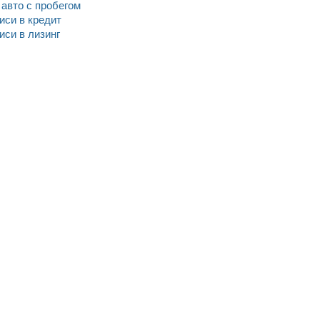
n авто c пробегом
иси в кредит
си в лизинг