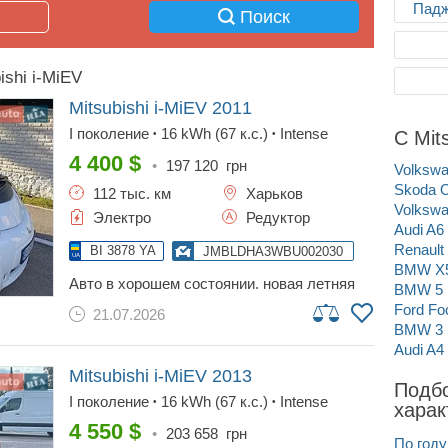
Падж
Поиск
shi i-MiEV
Mitsubishi i-MiEV
2011
I поколение
16 kWh (67 к.с.)
Intense
С Mit
•
•
4 400
$
•
197 120
грн
Volkswa
Skoda O
112 тыс. км
Харьков
Volkswa
Электро
Редуктор
Audi A6
Renault
BI 3878 YA
JMBLDHA3WBU002030
BMW X
авто в хорошем состоянии. новая летняя
BMW 5 
резина. также есть зимний комплект на
Ford Fo
21.07.2026
сезон два хватит. установлен дизельный
BMW 3 
нагреватель. есть камера заднего вида и
Audi A4
парктроники. запас хода от 60 до 70
километров по городу. если хочешь ездить
Mitsubishi i-MiEV
2013
Подбо
практически бесплатно, звони не жди.
I поколение
16 kWh (67 к.с.)
Intense
•
•
харак
4 550
$
•
203 658
грн
По году