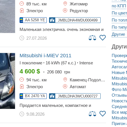
89 тыс. км
Житомир
по КПП
Электро
Редуктор
По цве
По топ
AA 5258 YE
JMBLDHA4WDU000499
По типу
маленькая электричка. очень экономная и
Другие
органичная. родной пробег и краска. стоит
27.07.2026
вебасто. кондиционер заправлен.
проезжает сейчас до 100км. комплект
Други
зимних колес на летних дисках в подарок.
кузов без рыжиков. можно предлагать свои.
Mitsubishi i-MiEV
2011
Провер
I поколение
16 kWh (67 к.с.)
Intense
•
•
Автосал
4 600
$
•
206 080
грн
Новые M
Mitsubi
94 тыс. км
Каменец-Подольский
Mitsubi
Электро
Автомат
Фото Mi
Отзывы 
BX 2470 YA
JMBLDHA3WCU000727
Новости
продается маленькое, компактное и
Средняя
экономное авто. запас хода 100 км, зимой
Все ма
9.08.2026
70 будет. очень хорошая рекуперация, есть
Mitsubi
обычная и быстрая зарядка. посмотреть
Пригон 
можно в городе кам'янец-подольский.