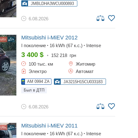
говорить, поэтому пишите в вайбер или тг и
JMBLDHA3WCU000893
я перезвоню при возможности.
6.08.2026
Mitsubishi i-MiEV
2012
I поколение
16 kWh (67 к.с.)
Intense
•
•
3 400
$
•
152 218
грн
100 тыс. км
Житомир
Электро
Автомат
AM 0994 ZA
JA3215H15CU033183
Был в ДТП
6.08.2026
Mitsubishi i-MiEV
2011
I поколение
16 kWh (67 к.с.)
Intense
•
•