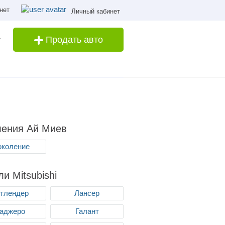
нет
Личный кабинет
Продать авто
ления Ай Миев
поколение
и Mitsubishi
тлендер
Лансер
аджеро
Галант