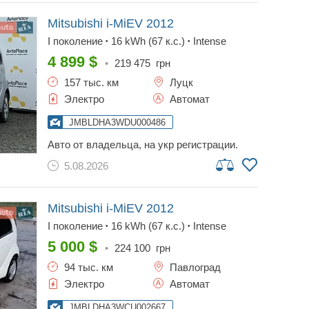
Mitsubishi i-MiEV
2012
I поколение
16 kWh (67 к.с.)
Intense
•
•
4 899
$
•
219 475
грн
157 тыс. км
Луцк
Электро
Автомат
JMBLDHA3WDU000486
авто от владельца, на укр регистрации.
зарядка в комплекте есть. запас хода до
5.08.2026
100 км.
Mitsubishi i-MiEV
2012
I поколение
16 kWh (67 к.с.)
Intense
•
•
5 000
$
•
224 100
грн
94 тыс. км
Павлоград
Электро
Автомат
JMBLDHA3WCU002667