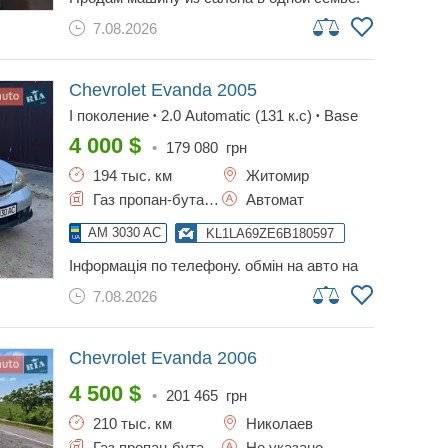
автомобиль обслуживали хорошо.
7.08.2026
двигатель в хорошем состоянии, честный
пробег, новая летняя резина, хорошая
зимняя на дисках! стоит отличный андроид,
камера заднего вида. имеются мелкие
Chevrolet Evanda
2005
нюансы по кузову.
I поколение
2.0 Automatic (131 к.с)
Base
•
•
4 000
$
•
179 080
грн
194 тыс. км
Житомир
Газ пропан-бутан / Бензин, 2 л.
Автомат
AM 3030 AC
KL1LA69ZE6B180597
інформація по телефону. обмін на авто на
автоматі, з доплатою не більше 2000
7.08.2026
доларів
Chevrolet Evanda
2006
4 500
$
•
201 465
грн
210 тыс. км
Николаев
Газ пропан-бутан / Бензин, 2 л.
Не указано