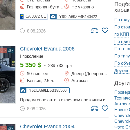
Подб
Газ пропан-бутан / Бензин, 2 л.
Не указано
харак
CA 3072 CE
Y6DLA69ZE4B140422
По году
По сто
8.08.2026
по КПП
По цве
Chevrolet Evanda
2006
По топ
По типу
I поколение
По объ
5 350
$
•
239 733
грн
Другие
90 тыс. км
Днепр (Днепропетровск)
Бензин, 2.5 л.
Автомат
Други
Y6DLA69LE6B195360
Провер
продам свое авто в отличном состоянии и
Автосал
с небольшим пробегом! газа никогда не
8.08.2026
Новые C
было. обслуживалась всегда вовремя! есть
незначительные следы использования!
Chevrol
тонирована по кругу (лобовое —
Chevrol
«атермалка»)! два комплекта литых колес:
Chevrolet Evanda
2004
Фото Ch