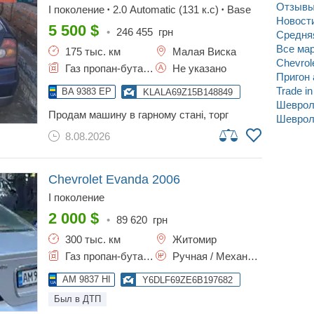
лето — r17 (borbet); зима — r15 (завод)!
Отзывы 
I поколение
2.0 Automatic (131 к.с)
Base
•
•
если интересно — пишите сюда (не всегда
Новости
на связи)
5 500
$
•
246 455
грн
Средняя
Все ма
175 тыс. км
Малая Виска
Chevrol
Газ пропан-бутан / Бензин
Не указано
Пригон 
Trade i
BA 9383 EP
KLALA69Z15B148849
Шеврол
продам машину в гарному стані, торг
Шеврол
умисний.
8.08.2026
Chevrolet Evanda
2006
I поколение
2 000
$
•
89 620
грн
300 тыс. км
Житомир
Газ пропан-бутан / Бензин, 2 л.
Ручная / Механика
AM 9837 HI
Y6DLF69ZE6B197682
Был в ДТП