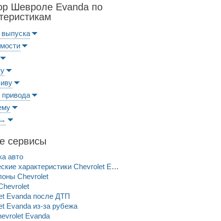
ор Шевроле Evanda по
теристикам
 выпуска
имости
ту
ливу
 привода
ему
 →
е сервисы
ка авто
Технические характеристики Chevrolet Evanda
оны Chevrolet
hevrolet
et Evanda после ДТП
et Evanda из-за рубежа
evrolet Evanda