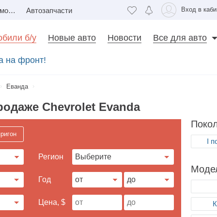
Вход в каби
Недвижимость
Автозапчасти
били б/у
Новые авто
Новости
Все для авто
а на фронт!
Еванда
родаже Chevrolet Evanda
Поко
ригон
I 
Регион
Модел
Год
Цена, $
К