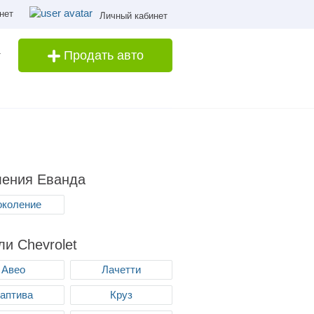
нет
Личный кабинет
Продать авто
ления Еванда
поколение
и Chevrolet
Авео
Лачетти
аптива
Круз