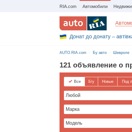
RIA.com
Автомобили
Збір на авто для ЗСУ
Автомо
Донат до донату – автівк
AUTO.RIA.com
Бу авто
Шевроле
121 объявление о п
Все
Б/у
Новые
Под п