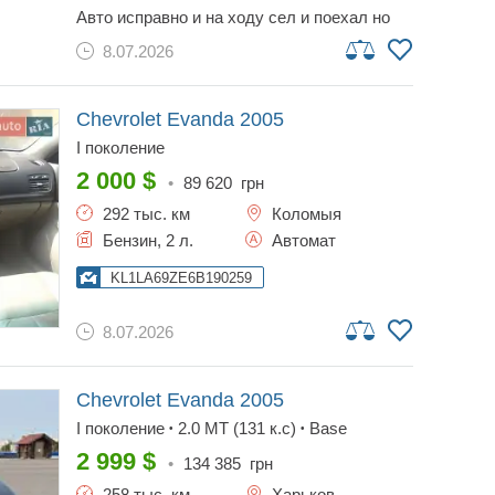
авто исправно и на ходу сел и поехал но
есть нюансы по кузову фары новые и
8.07.2026
ходовая, а двигатель обслужен также если
человек приедет и сразу без осмотра
забере, то за 2000 отдам, но присутствует
обмен
Chevrolet Evanda
2005
I поколение
2 000
$
•
89 620
грн
292 тыс. км
Коломыя
Бензин, 2 л.
Автомат
KL1LA69ZE6B190259
8.07.2026
Chevrolet Evanda
2005
I поколение
2.0 МТ (131 к.с)
Base
•
•
2 999
$
•
134 385
грн
258 тыс. км
Харьков