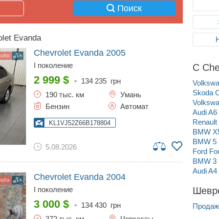
Поиск
let Evanda
Chevrolet Evanda
2005
I поколение
С Che
2 999
$
•
134 235
грн
Volkswa
Skoda O
190 тыс. км
Умань
Volkswa
Бензин
Автомат
Audi A6
Renault
KL1VJ52Z66B178804
BMW X
BMW 5 
5.08.2026
Ford Fo
BMW 3 
Audi A4
Chevrolet Evanda
2004
I поколение
Шевро
3 000
$
•
134 430
грн
Продаж
372 тыс. км
Черкассы