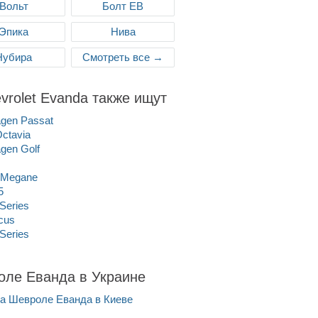
Вольт
Болт ЕВ
Эпика
Нива
Нубира
Смотреть все →
vrolet Evanda также ищут
gen Passat
ctavia
gen Golf
 Megane
5
Series
cus
Series
ле Еванда в Украине
а Шевроле Еванда в Киеве