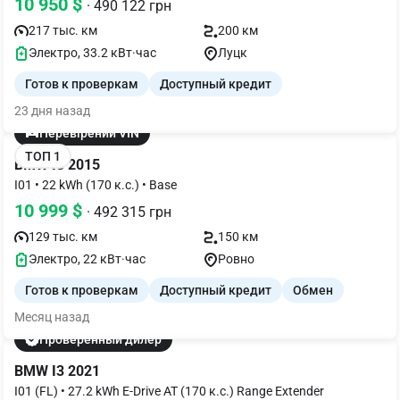
10 950 $
· 490 122 грн
217 тыс. км
200 км
Электро, 33.2 кВт·час
Луцк
Готов к проверкам
Доступный кредит
23 дня назад
Перевірений VIN
ТОП 1
BMW I3 2015
I01 • 22 kWh (170 к.с.) • Base
10 999 $
· 492 315 грн
129 тыс. км
150 км
Электро, 22 кВт·час
Ровно
Готов к проверкам
Доступный кредит
Обмен
Месяц назад
Проверенный дилер
BMW I3 2021
I01 (FL) • 27.2 kWh E-Drive AT (170 к.с.) Range Extender