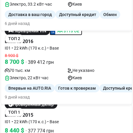
Электро, 33.2 кВт·час
Киев
Доставка в ваш город
Доступный кредит
Обмен
6 дней назад
AA 3113 OE
Перевірений VIN
ТОП 2
BMW I3 2016
I01 • 22 kWh (170 к.с.) • Base
8 900 $
8 700 $
· 389 412 грн
70 тыс. км
Не указано
Электро, 22 кВт·час
Киев
Впервые на AUTO.RIA
Готов к проверкам
Доступный кр
9 дней назад
Проверенный дилер
ТОП 1
BMW I3 2015
I01 • 22 kWh (170 к.с.) • Base
8 440 $
· 377 774 грн