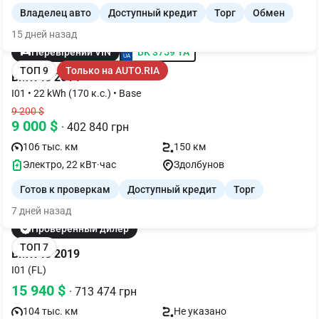
Владелец авто
Доступный кредит
Торг
Обмен
15 дней назад
BK 3759 YA
Перевірений VIN
ТОП 9
Только на AUTO.RIA
BMW I3 2014
I01 • 22 kWh (170 к.с.) • Base
9 200 $
9 000 $
· 402 840 грн
106 тыс. км
150 км
Электро, 22 кВт·час
Здолбунов
Готов к проверкам
Доступный кредит
Торг
7 дней назад
Проверенный дилер
ТОП 7
BMW I3 2019
I01 (FL)
15 940 $
· 713 474 грн
104 тыс. км
Не указано