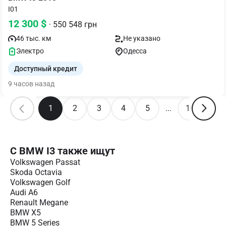
I01
12 300 $
· 550 548 грн
46 тыс. км
Не указано
Электро
Одесса
Доступный кредит
9 часов назад
1
2
3
4
5
...
10
С BMW I3 также ищут
Volkswagen Passat
Skoda Octavia
Volkswagen Golf
Audi A6
Renault Megane
BMW X5
BMW 5 Series