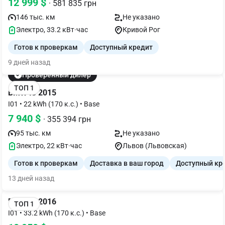
12 999 $
· 581 835 грн
146 тыс. км
Не указано
Электро, 33.2 кВт·час
Кривой Рог
Готов к проверкам
Доступный кредит
9 дней назад
Проверенный дилер
ТОП 1
BMW I3 2015
I01 • 22 kWh (170 к.с.) • Base
7 940 $
· 355 394 грн
95 тыс. км
Не указано
Электро, 22 кВт·час
Львов (Львовская)
Готов к проверкам
Доставка в ваш город
Доступный кр
13 дней назад
BMW I3 2016
ТОП 1
I01 • 33.2 kWh (170 к.с.) • Base