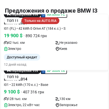
Предложения о продаже BMW I3
AA 8360 YC
Перевірений VIN
ТОП 11
Только на AUTO.RIA
BMW I3 2021
I01 (FL) • 42 kWh E-Drive AT (184 к.с.) • S
19 900 $
· 890 724 грн
42 тыс. км
Не указано
Электро
Киев
Доступный кредит
12 дней назад
AP 3004 YA
Перевірений VIN
ТОП 10
BMW I3 2014
I01 • 22 kWh (170 к.с.) • Base
9 100 $
· 407 316 грн
128 тыс. км
130 км
Электро, 22 кВт·час
Запорожье