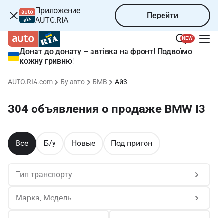
Приложение
Перейти
AUTO.RIA
NEW
Донат до донату – автівка на фронт! Подвоїмо
кожну гривню!
AUTO.RIA.com
Бу авто
БМВ
Ай3
304 объявления о продаже BMW I3
Все
Б/у
Новые
Под пригон
Тип транспорту
Марка, Модель