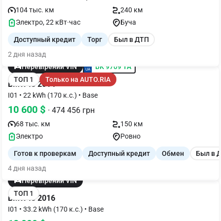
104 тыс. км
240 км
Электро, 22 кВт·час
Буча
Доступный кредит
Торг
Был в ДТП
2 дня назад
BK 9709 YA
Перевірений VIN
ТОП 1
Только на AUTO.RIA
BMW I3 2014
I01 • 22 kWh (170 к.с.) • Base
10 600 $
· 474 456 грн
68 тыс. км
150 км
Электро
Ровно
Готов к проверкам
Доступный кредит
Обмен
Был в 
4 дня назад
Перевірений VIN
ТОП 1
BMW I3 2016
I01 • 33.2 kWh (170 к.с.) • Base