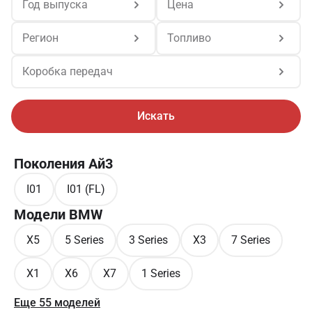
Год выпуска
Цена
Регион
Топливо
Коробка передач
Искать
Поколения Ай3
I01
I01 (FL)
Модели BMW
X5
5 Series
3 Series
X3
7 Series
X1
X6
X7
1 Series
Еще 55 моделей