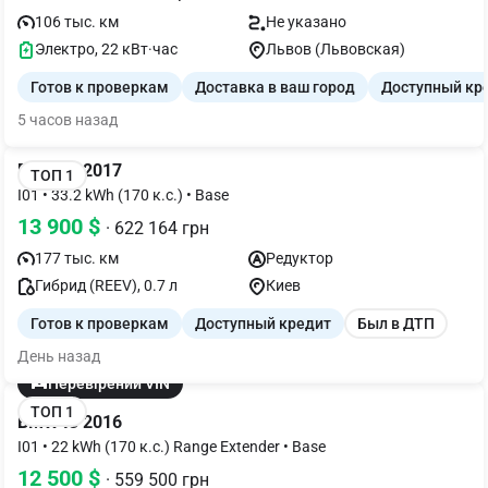
106 тыс. км
Не указано
Электро, 22 кВт·час
Львов (Львовская)
Готов к проверкам
Доставка в ваш город
Доступный кр
5 часов назад
BMW I3 2017
ТОП 1
I01 • 33.2 kWh (170 к.с.) • Base
13 900 $
· 622 164 грн
177 тыс. км
Редуктор
Гибрид (REEV), 0.7 л
Киев
Готов к проверкам
Доступный кредит
Был в ДТП
День назад
Перевірений VIN
ТОП 1
BMW I3 2016
I01 • 22 kWh (170 к.с.) Range Extender • Base
12 500 $
· 559 500 грн