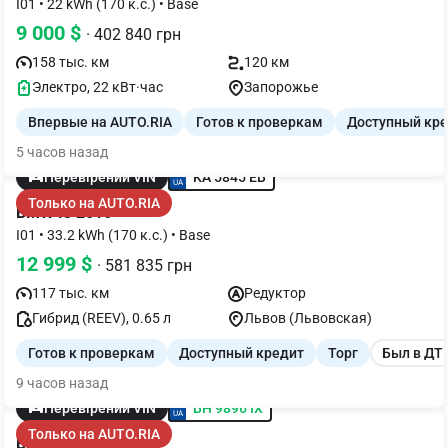
I01 • 22 kWh (170 к.с.) • Base
9 000 $
· 402 840 грн
158 тыс. км
120 км
Электро, 22 кВт·час
Запорожье
Впервые на AUTO.RIA
Готов к проверкам
Доступный кр
5 часов назад
KA 5845 EB
Перевірений VIN
Только на AUTO.RIA
BMW I3 2016
I01 • 33.2 kWh (170 к.с.) • Base
12 999 $
· 581 835 грн
117 тыс. км
Редуктор
Гибрид (REEV), 0.65 л
Львов (Львовская)
Готов к проверкам
Доступный кредит
Торг
Был в ДТ
9 часов назад
BH 9896 IX
Перевірений VIN
Только на AUTO.RIA
BMW I3 2015