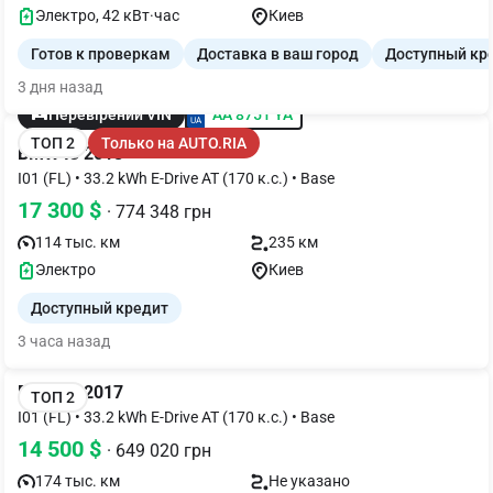
Электро, 42 кВт·час
Киев
Готов к проверкам
Доставка в ваш город
Доступный кр
3 дня назад
AA 8751 YA
Перевірений VIN
ТОП 2
Только на AUTO.RIA
BMW I3 2018
I01 (FL) • 33.2 kWh E-Drive AT (170 к.с.) • Base
17 300 $
· 774 348 грн
114 тыс. км
235 км
Электро
Киев
Доступный кредит
3 часа назад
BMW I3 2017
ТОП 2
I01 (FL) • 33.2 kWh E-Drive AT (170 к.с.) • Base
14 500 $
· 649 020 грн
174 тыс. км
Не указано