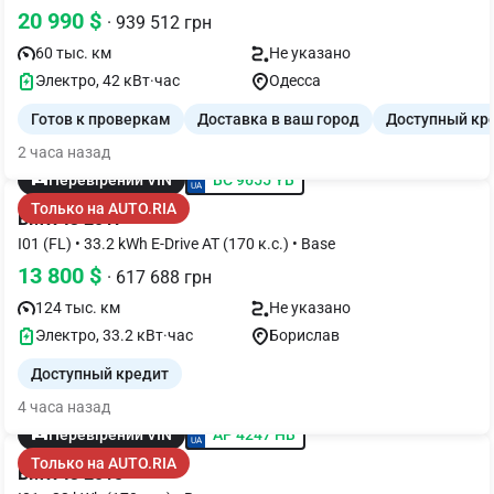
20 990 $
· 939 512 грн
60 тыс. км
Не указано
Электро, 42 кВт·час
Одесса
Готов к проверкам
Доставка в ваш город
Доступный кр
2 часа назад
BC 9655 YB
Перевірений VIN
Только на AUTO.RIA
BMW I3 2017
I01 (FL) • 33.2 kWh E-Drive AT (170 к.с.) • Base
13 800 $
· 617 688 грн
124 тыс. км
Не указано
Электро, 33.2 кВт·час
Борислав
Доступный кредит
4 часа назад
AP 4247 HB
Перевірений VIN
Только на AUTO.RIA
BMW I3 2015