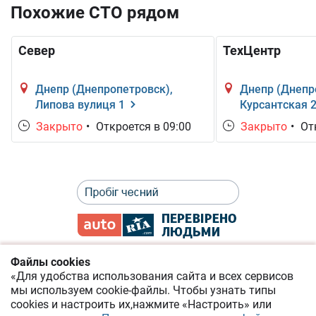
Похожие СТО рядом
Север
ТехЦентр
Днепр (Днепропетровск),
Днепр (Днепр
Липова вулиця 1
Курсантская 
Закрыто
•
Откроется в 09:00
Закрыто
•
Отк
Файлы cookies
«Для удобства использования сайта и всех сервисов
Политика приватности
мы используем cookie-файлы.
Чтобы узнать типы
cookies
и настроить их,
нажмите «Настроить» или
Соглашение о предоставлении онлайн-сервисов