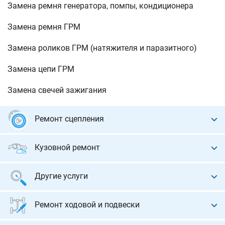
Замена ремня генератора, помпы, кондиционера
Замена ремня ГРМ
Замена роликов ГРМ (натяжителя и паразитного)
Замена цепи ГРМ
Замена свечей зажигания
Ремонт сцепления
Диагностика сцепления
Кузовной ремонт
Замена диска сцепления, корзины, выжимного
Покраска авто
подшипника
Другие услуги
Кузовной ремонт: рихтовка, сварка
Замена двухмассового маховика
Реставрация авто
Ремонт ходовой и подвески
Замена стёкол
Замена цилиндров сцепления
Прокат авто