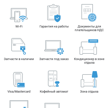
Замена и ремонт радиатора отопления
Замена ШРУСа (гранаты)
Диагностика и ремонт бензиновой топливной системы
Замена и ремонт радиатора охлаждения двигателя
Замена пыльника ШРУСа
Диагностика и ремонт впрыска дизельных систем
(ТНВД, насос-форсунок)
Wi-Fi
Гарантия на работы
Документы для
плательщиков НДС
Замена топливного фильтра
Замена форсунок
Замена дроссельной заслонки
Запчасти в наличии
Запчасти под заказ
Кондиционер в зоне
отдыха
Visa/Mastercard
Кофейный автомат
Зона отдыха