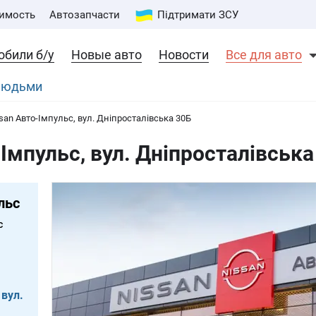
имость
Автозапчасти
Підтримати ЗСУ
обили б/у
Новые авто
Новости
Все для авто
 людьми
san Авто-Імпульс, вул. Дніпросталівська 30Б
Імпульс, вул. Дніпросталівська
льс
с
вул.