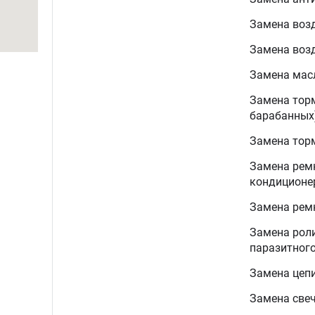
Замена воз
Замена воз
Замена мас
Замена тор
барабанных
Замена тор
Замена ремн
кондиционе
Замена рем
Замена рол
паразитного
Замена цеп
Замена све