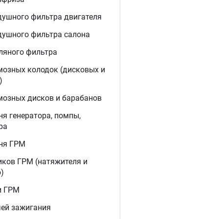
душного фильтра двигателя
душного фильтра салона
ляного фильтра
мозных колодок (дисковых и
)
мозных дисков и барабанов
я генератора, помпы,
ра
ня ГРМ
иков ГРМ (натяжителя и
)
и ГРМ
чей зажигания