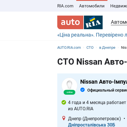
RIA.com
Автомобили
Недвиж
Автом
«Ціна реальна». Перевірено
AUTO.RIA.com
СТО
в Днепре
Nis
СТО Nissan Авто-
Nissan Авто-Імпу
Официальный серви
4 года и 4 месяца работает
из AUTO.RIA
Днепр (Днепропетровск)
•
Дніпросталівська 30Б