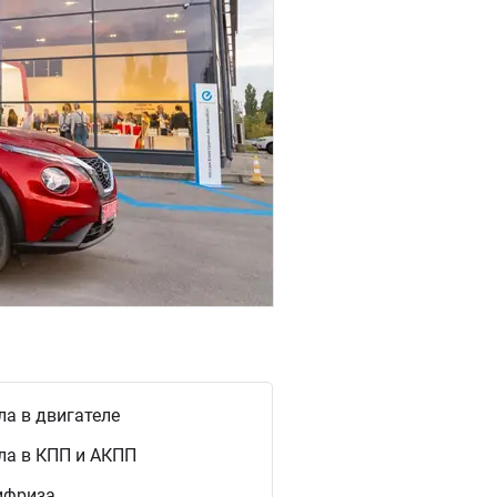
а в двигателе
ла в КПП и АКПП
ифриза