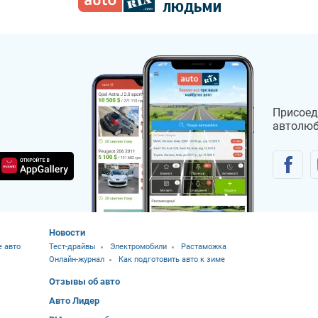
Присоед
автолюб
Новости
 авто
Тест-драйвы
Электромобили
Растаможка
Онлайн-журнал
Как подготовить авто к зиме
Отзывы об авто
Авто Лидер