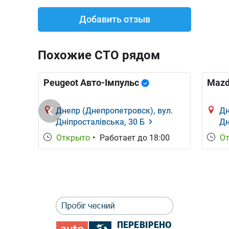
Добавить отзыв
Похожие СТО рядом
Peugeot Авто-Імпульс
Mazd
Днепр (Днепропетровск), вул.
Дн
Дніпросталівська, 30 Б
Дн
30
00
Открыто
•
Работает до 18:00
О