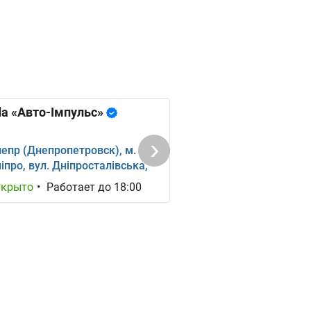
a «Авто-Імпульс»
епр (Днепропетровск), м.
іпро, вул. Дніпросталівська,
-б
ткрыто
•
Работает до 18:00