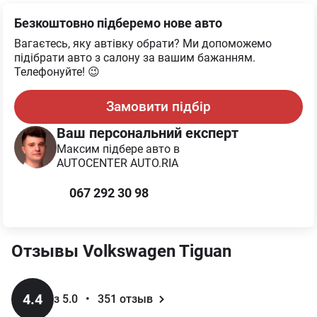
Безкоштовно підберемо нове авто
Вагаєтесь, яку автівку обрати? Ми допоможемо
підібрати авто з салону за вашим бажанням.
Телефонуйте! 😉
Замовити підбір
Ваш персональний експерт
Максим
підбере авто в
AUTOCENTER AUTO.RIA
067 292 30 98
Отзывы
Volkswagen
Tiguan
4.4
з 5.0
•
351
отзыв