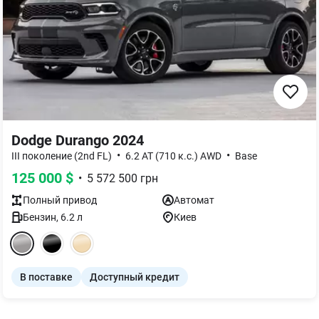
Dodge Durango 2024
•
•
III поколениe (2nd FL)
6.2 AT (710 к.с.) AWD
Base
125 000
$
•
5 572 500
грн
Полный
привод
Автомат
Бензин
,
6.2
л
Киев
В поставке
Доступный кредит