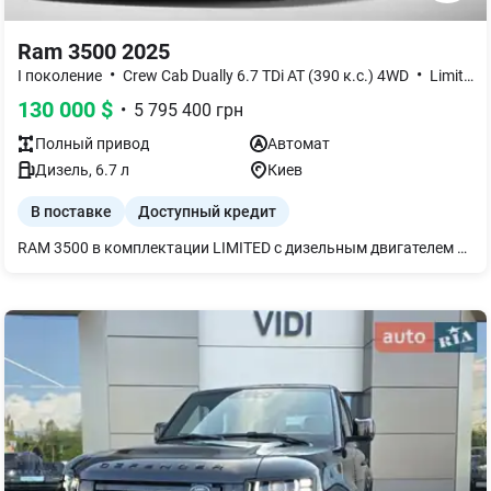
Ram 3500 2025
•
•
I поколение
Crew Cab Dually 6.7 TDi AT (390 к.с.) 4WD
Limited
130 000
$
•
5 795 400
грн
Полный
привод
Автомат
Дизель
,
6.7
л
Киев
В поставке
Доступный кредит
RAM 3500 в комплектации LIMITED с дизельным двигателем 6.7 Официальная гарантия