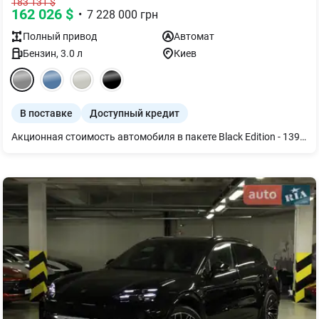
183 131
$
162 026
$
•
7 228 000
грн
Полный
привод
Автомат
Бензин
,
3.0
л
Киев
В поставке
Доступный кредит
Акционная стоимость автомобиля в пакете Black Edition - 139 000 евро Стандартная стоимость автомобиля - 157 000 евро Год производства автомобиля - 2026. Серый цвет Arctic Grey и двухцветный кожаный салон из гладкой кожи цвета Black/Bordeaux Red. Дополнительное оборудование: - 8-ступенчатая автоматическая коробка передач - 20-дюймовое запасное колесо - 21-дюймовые диски RS Spyder Design черного цвета (матовый глянец) - Многофункциональный руль GT Sports с подогревом, отделанный кожей и карбоновыми вставками - Адаптивные спортивные сиденья спереди (18-позиционные с электроприводом) - Карбоновый пакет интерьера - 2+1 сиденья - Подогрев сидений (передних и задних) - Вентиляция сидений (передних) - Дисплей пассажира - Тонированные светодиодные задние фонари - Функция Emergency Stop Оборудование Black Edition: - 21-дюймовые диски RS Spyder Design с расширенными колесными арками в цвет кузова - Противугонными колесные болты (секретки) - Центры колесных дисков с цветным гербом Porsche - Комфортные передние сиденья (14-позиционные с электроприводом и пакетом памяти) - 2+1 сиденья - Подогрев передних сидений - Оформление окон черного цвета (глянец) - Обвес SportDesign - Расширители колесных арок в цвете кузова - Крышка топливного бака эксклюзивного дизайна - Система панорамной крыши - Логотип "PORSCHE" и логотип модели черного цвета (глянец) - Система Power Steering Plus - Адаптивная пневматическая подвеска в сочетании с системой активного регулирования жесткости амортизаторов Porsche (PASM) - Спортивные выхлопные трубы темно-бронзового цвета - 90-литровый топливный бак - Тонированные светодиодные фары HD-Matrix - Светодиодные задние фонари, включая световую полосу - Светодиодные дверные проекторы с логотипом «PORSCHE» - Тонирование - Лобовое стекло с функцией термоизоляции - Герб Porsche на подголовниках передних сидений