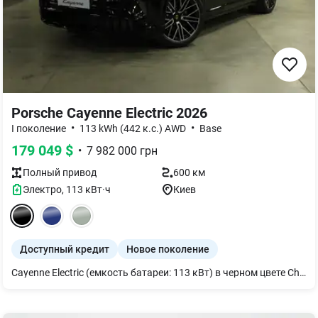
Porsche Cayenne Electric 2026
•
•
I поколение
113 kWh (442 к.с.) AWD
Base
179 049
$
•
7 982 000
грн
Полный
привод
600 км
Электро
,
113
кВт·ч
Киев
Доступный кредит
Новое поколение
Cayenne Electric (емкость батареи: 113 кВт) в черном цвете Chromite Black Metallic и двухцветный кожаный интерьер цвета Black/Magnesium Grey. Пиковая мощность с Launch Control - 325 кВт / 442 л.с. Ускорение от 0-100 км/ч с Launch Control - 4,8 с Дополнительное оборудование: - Система панорамной крыши - Рейлинги на крыше черного цвета - Система выдвижного фаркопа с электроприводом - Пакет Sport Design черного цвета (глянец) - Оформление окон черного цвета (глянец) - Обозначение модели и «electric» логотип, окрашенные черным цветом (глянцевый) - Система подруливания задней осью - Пакет Sport Chrono - Электрический спортивный звук Porsche - 22-дюймовые летние шины Performance - Герметик для шин и электрический воздушный компрессор - 22-дюймовые диски Cayenne SportTechno - Комфортные передние сиденья (14-позиционные с электроприводом и пакетом памяти) - Кожаный спортивный руль GT Sports с подогревом руля и переключателем режимов (Mode-Switch) - Пакет интерьера из матового алюминия - Подогрев поверхностей, включая подогрев сидений (передние и задние) - Вентиляция сидений (передних) - Герб Porsche на подголовниках передних сидений - Логотип модели выдавлен на подлокотнике - Пакет акцентов интерьера цвета Silvershade - Система объемного звучания Bose Surround Sound System - 14,9-дюймовый дисплей для пассажира - Розетка 230 Вт в багажном отделении - Подготовка под Porsche Wireless Charging - Светодиодные фары HD-Matrix - Тепло- и шумоизоляционное стекло с тонировкой - Проекционный дисплей дополненной реальности - Система помощи при парковке с 3D круговым обзором (Park Assist including 3D Surround View) - Система качества воздуха - Режимы настроения (Mood Modes) - Аптечка первой помощи с предупреждающим треугольником