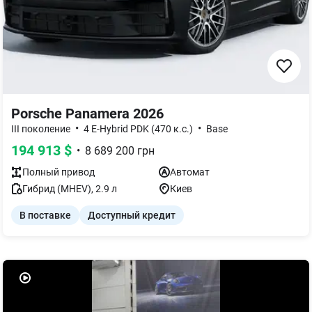
Porsche Panamera 2026
•
•
III поколение
4 E-Hybrid PDK (470 к.с.)
Base
194 913
$
•
8 689 200
грн
Полный
привод
Автомат
Гибрид (MHEV)
,
2.9
л
Киев
В поставке
Доступный кредит