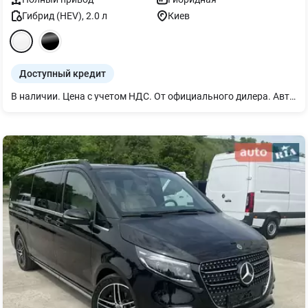
Гибрид (HEV)
,
2.0
л
Киев
Доступный кредит
В наличии. Цена с учетом НДС. От официального дилера. Автомобиль Zeekr 9X в комплектации Ultra 2026 года с гарантией от производителя. Наши преимущества: - Официальная гарантия от производителя: На новые автомобили Zeekr, приобретенные через сеть официальных Дилеров: Срок: 3 года или 60 000 км пробега (в зависимости от того, что наступит раньше). На высоковольтную батарею и компоненты к ней: Срок: 5 лет или 100 000 км пробега (в зависимости от того, что наступит раньше); - Тест-драйв: Возможность лично ощутить все преимущества моделей Zeekr 001 и Zeekr 7X перед покупкой; - Trade-In: От вас — авто и минимум информации. От нас — честная оценка, выгодные условия и ваш новый Zeekr. - Zeekr Finance: Выгодные финансовые решения для физических и юридических лиц: — Авансовый взнос - от 20% под 0.01%; — Разовая комиссия - 0%; — Страхование КАСКО - 5.99%; — Быстрое согласование и индивидуальный подход к каждому клиенту. Технические характеристики: - Обновленная высоковольтная архитектура 900В; - Емкость батареи: 70 кВт/ч (тройная литиевая); - Двигатель: 2.0Т; - Запас хода (CLTC): 380 км на электричестве/полный 1250 км. - Мощность: 898 л.с.; - Разгон 0-100 км: 4.2 с; - Максимальная скорость: 240 км/ч; - Привод: полный (AWD); - Общая максимальная мощность: 660 кВт; - Пиковый крутящий момент: 935 Нм. Опции: - Пневмоподвеска; - Холодильник; - Капитанские кресла; - Монитор для задних пассажиров; - Электрические подножки; - Электро фаркоп; - Усиленные шестипоршневые тормоза Brembo; - Акустическая система NAIM; - Трехзонный климат-контроль; - Функция отдачи электроэнергии V2L; - Адаптивный круиз-контроль; - Активная система оповещения безопасности; - Активное торможение; - Система удержания полосы движения; - Советы по вождению при усталости; - Система распознавания дорожных знаков; - Адаптивное интеллектуальное матричное освещение; - Проекционные фары; - Круговое изображение 360°; - Система проекционного дисплея дополненной реальности; - Панорамная крыша; - Подогрев/вентиляция/память/массаж передних и задних сидений; - Ambient подсветка салона; - Беспроводные зарядки для мобильного телефона; - 16” технологичная мультимедиа для управления всем автомобилем; - Электропривод зеркал с подогревом, памятью и автоскладыванием. Ждем вас на тест-драйв в официальных дилерских центрах Zeekr Ukraine!