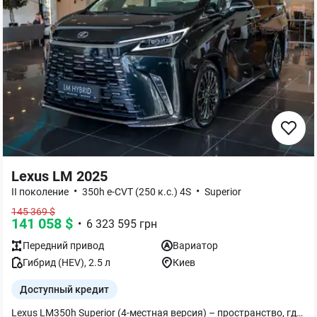
Lexus LM 2025
•
•
II поколение
350h e-CVT (250 к.с.) 4S
Superior
145 369
$
141 058
$
•
6 323 595
грн
Передний
привод
Вариатор
Гибрид (HEV)
,
2.5
л
Киев
Доступный кредит
Lexus LM350h Superior (4-местная версия) – пространство, где бизнес и комфорт сочетаются без компромиссов. Это не просто премиальный минивэн, а персональный офис и лаунж на колесах. Роскошные капитанские кресла второго ряда с функциями массажа, вентиляции и подогрева, мультимедийный дисплей для пассажиров, холодильник, раскладной столик и идеальная шумоизоляция создают атмосферу первого класса. Гибридная силовая установка обеспечивает плавное движение, а расход топлива составляет всего 5,6 л/100 км (смешанный цикл). Lexus LM350h Superior создан для тех, кто ждет максимума от каждой поездки. Посетите официальный дилерский центр Лексус Киев Запад и откройте для себя новый уровень премиального комфорта.