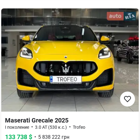
Maserati Grecale 2025
•
•
I поколение
3.0 AT (530 к.с.)
Trofeo
133 738
$
•
5 838 222
грн