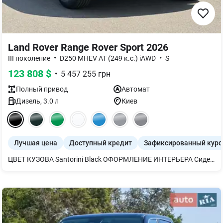
Land Rover Range Rover Sport 2026
•
•
III поколение
D250 MHEV AT (249 к.с.) iAWD
S
123 808
$
•
5 457 255
грн
Полный
привод
Автомат
Дизель
,
3.0
л
Киев
Лучшая цена
Доступный кредит
Зафиксированный курс
ЦВЕТ КУЗОВА Santorini Black ОФОРМЛЕНИЕ ИНТЕРЬЕРА Сиденья Ebony из кожи, салон Ebony Фиксированная панорамная крыша с электрической шторкой Пиксельные светодиодные фары со светодиодными элементами дневного света Дотяжка дверей Пакет COLD CLIMATE Обогрев ветрового стекла Обогрев омывателей лобового стекла Подогрев руля