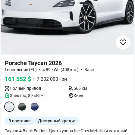
Porsche Taycan 2026
•
•
I поколение (FL)
4 89 kWh (408 к.с.)
Base
161 552
$
•
7 202 000
грн
Полный
привод
566 км
Электро
,
89
кВт·ч
Киев
В поставке
Доступный кредит
Taycan 4 Black Edition. Цвет кузова Ice Grey Metallic и кожаный интерьер черного цвета с гладкой кожей. Максимальная мощность - 320 кВт / 435 л.с. Ускорение 0-100 км/ч с Launch Control - 4,6 с Запас хода - 627 км Год производства автомобиля - 2026. Дополнительное оборудование: - Панорамная крыша - Пакет Sport Chrono - Герметик для шин и электрический воздушный компрессор - 4+1 сиденья - Подогрев сидений (передних и задних) - Вентиляция сидений (передних) Системы комфорта и помощи водителю - Безключевой доступ - Система комфортного закрытия дверей