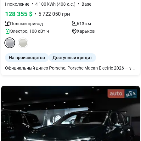
•
•
I поколение
4 100 kWh (408 к.с.)
Base
128 355
$
•
5 722 050
грн
Полный
привод
613 км
Электро
,
100
кВт·ч
Харьков
На производство
Доступный кредит
Официальный дилер Porsche. Porsche Macan Electric 2026 — у поставщике! -Доставка по всей Украине (и не только!) -Обращайтесь за деталями — подберем удобную логистику и сопровождение