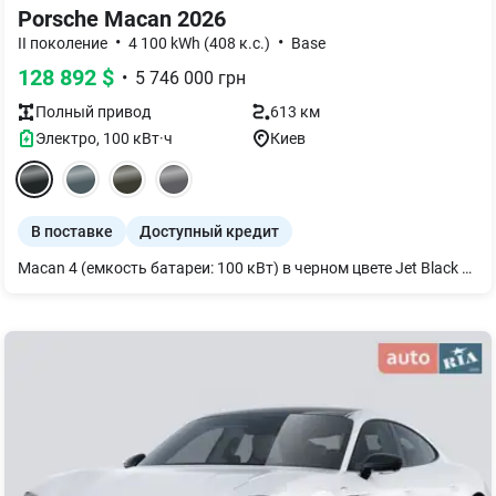
Porsche Macan 2026
•
•
II поколение
4 100 kWh (408 к.с.)
Base
128 892
$
•
5 746 000
грн
Полный
привод
613 км
Электро
,
100
кВт·ч
Киев
В поставке
Доступный кредит
Macan 4 (емкость батареи: 100 кВт) в черном цвете Jet Black Metallic с кожаным интерьером черного цвета. Пиковая мощность с Launch Control - 300 кВт / 408 л.с. Ускорение от 0-100 км/ч с Launch Control - 5,2 с. Дополнительное оборудование: - Односкоростная автоматическая коробка передач - Система панорамной крыши - Обозначение модели и логотип "electric" серебристого цвета - Усилитель руля Power steering plus - Адаптивная пневматическая подвеска в сочетании с системой активного регулирования жесткости амортизаторов Porsche (PASM) - Porsche Electric Sport Sound - Герметик для шин и электрический воздушный компрессор - 20-дюймовые диски Macan S - Комфортные передние сиденья (14-позиционные, электропривод) - Подогрев сидений (задние) - Вентиляция сидений (передних) - Подогрев руля - Герб Porsche на передних подголовниках - Пакет акцентов интерьера черного цвета - BOSE® Surround Sound System - Дисплей пассажира - Comfort Access, включая Porsche Digital Key - Автоматическая парковка с обзором 2D Surround View - Ассистент изменения полосы движения