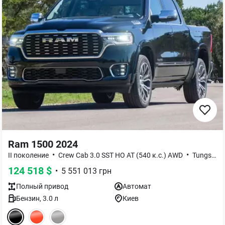
Ram 1500 2024
•
•
II поколение
Crew Cab 3.0 SST HO AT (540 к.с.) AWD
Tungsten
124 518
$
•
5 551 013
грн
Полный
привод
Автомат
Бензин
,
3.0
л
Киев