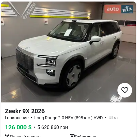
Zeekr 9X 2026
•
•
I поколение
Long Range 2.0 HEV (898 к.с.) AWD
Ultra
126 000
$
•
5 620 860
грн
Полный
привод
Гибридная