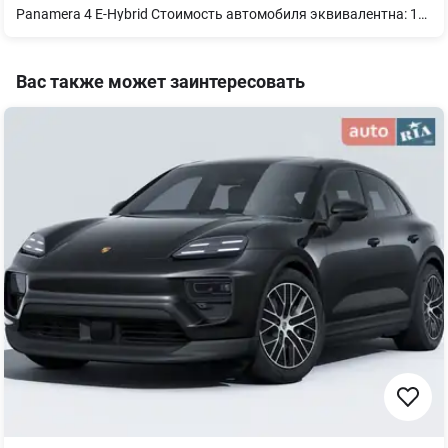
Panamera 4 E-Hybrid Стоимость автомобиля эквивалентна: 135 500 Євро Автомобиль в наличии, представлен в Порше Центр Одеса Складской номер: O05466 Номер VIN: WP0ZZZYAZTL031519 Цвет автомобиля: Серый / Volcano Grey Metallic Цвет салона: Частично кожаный салон, черного цвета Дополнительное оборудование: 21-дюймовые диски 911 Turbo Design Комфортные передние сиденья (14-позиционные с электроприводом и пакетом памяти) Кожаное спортивное рулевое колесо GT, с подогревом Подогрев всех сидений Вентиляция передних сидений Дисплей пассажира Аудиосистема BOSE Surround Sound System Бесключевой доступ Четырехзонный автоматический климат-контроль Ассистент изменения полосы движения Логотип модели серебряного цвета Нижняя часть зеркал и основа зеркал черного цвета (глянец) Оформление окон серебристого цвета (глянец) Система обеспечения безопасности пешеходов Логотип "PORSCHE" серебряного цвета Усилитель руля Power steering plus Полный привод Пакет Sport Chrono Выхлопная система с двойными выхлопными трубами, из матовой нержавеющей стали 80-литровый топливный бак Адаптивная пневматическая подвеска в сочетании с системой PASM Протиугонные колесные болты Система контроля давления в шинах Герметик для шин и воздушный компрессор Коврики передние и задние Пакет интерьера Diamar, окрашенный в цвет Silvershade Система крепления ISOFIX сзади Накладки на пороги из матового алюминия, с логотипом модели Отделение для смартфона с беспроводной зарядкой Зарядка через бортовую сеть переменного тока, до 11 кВт Кабель для зарядки переменного тока длиной 6 м Матричные LED фары основного света Автоматическое затемнение всех зеркал ParkAssist включая камеру кругового обзора Система помощи при парковке с автоматическим управлением Система удержания в смысле движения Система комфортного закрытия дверей Сигнализация с системой внутреннего наблюдения Предупреждающий треугольник Выявление усталости водителя - Trade-In Кредит / лизинг Доставка по Украине и Европе
Вас также может заинтересовать