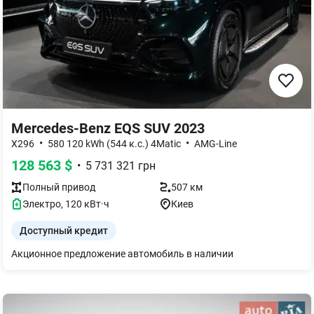
Mercedes-Benz EQS SUV 2023
•
•
X296
580 120 kWh (544 к.с.) 4Matic
AMG-Line
128 563
$
•
5 731 321
грн
Полный
привод
507 км
Электро
,
120
кВт·ч
Киев
Доступный кредит
Акционное предложение автомобиль в наличии