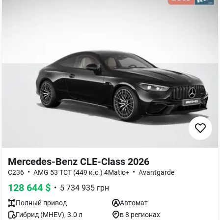
Mercedes-Benz CLE-Class 2026
•
•
C236
AMG 53 TCT (449 к.с.) 4Matic+
Avantgarde
128 644
$
•
5 734 935
грн
Полный
привод
Автомат
Гибрид (MHEV)
,
3.0
л
в 8 регионах