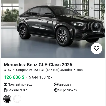
Mercedes-Benz GLE-Class 2026
•
•
C167
Coupe AMG 53 TCT (435 к.с.) 4Matic+
Base
126 606
$
•
5 644 103
грн
Полный
привод
Автомат
Бензин
,
3.0
л
в 8 регионах