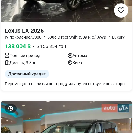
Lexus LX 2026
•
•
IV поколение/J300
500d Direct Shift (309 к.с.) AWD
Luxury
138 004
$
•
6 156 354
грн
Полный
привод
Автомат
Дизель
,
3.3
л
Киев
Доступный кредит
Перемещаетесь ли вы по городу или путешествуете по загородным дорогам — роскошный флагманский внедорожник Lexus LX 2026 сразу вызывает уважение своим ярким современным внешним видом, элегантными инновационными светодиодными фарами и выразительной фамильной решеткой радиатора. Наслаждайтесь исключительной управляемостью и мощностью дизельного турбодвигателя — LX 500d. А первая в истории Lexus LX комплектация Superior (с отдельными задними сиденьями и системой повышенного комфорта Otoman), разработанная мастерами Takumi, в сочетании с комплексом систем безопасности Lexus Safety System+ обеспечивает наивысший уровень безопасности для пассажиров. Для ознакомления с автомобилем приглашаем в новый флагманский дилерский центр «Лексус Київ Аеропорт», расположенный поблизости аэропорта Борисполь. Вас ждут тест-драйв, индивидуальные консультации и возможность испытать авто на скоростной трассе и на специально разработанном офф-роуд треке. Мы предлагаем полный спектр услуг: - продаж новых автомобилей - сервисное обслуживание - гарантия до 10 лет и 160 тыс. км - финансирование и кредитование. - подменное авто - профессиональную помощь в подборе модели, которая лучше всего соответствует вашим потребностям