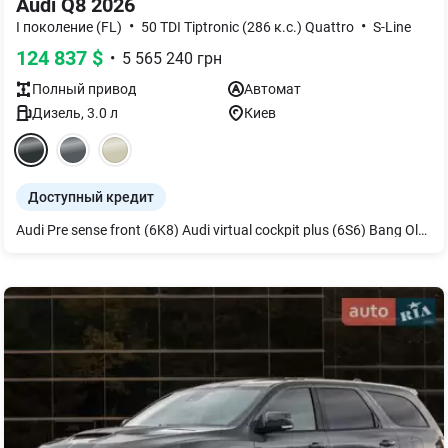
Audi Q8 2026
•
•
I поколение (FL)
50 TDI Tiptronic (286 к.с.) Quattro
S-Line
124 837
$
•
5 565 240
грн
Полный
привод
Автомат
Дизель
,
3.0
л
Киев
Доступный кредит
Audi Pre sense front (6K8) Audi virtual cockpit plus (6S6) Bang Olufsen 3D Premium Sound System (6VS) Адаптивный ассистент скорости (WCY) Вентиляция и массаж для передних сидений (4D8) Декор дуб серый (7TM) Зеркала с памятью и автом. затемнением (6XL) Зеркало внутреннее с автом. затемнением (4L6) Диски 5 двойных рукавов 10Jx22 серый (C6K) Дополнительный защитный поддон двигателя (1SB) Экстерьер - пакет S line (PQD) Задние фонари цифровые OLED (8SC) Остекление Privacy (QL5) Акустическое остекление боковых окон (VW0) Защита от пыли дополнительная (6U7) Руль 3-спицевый кожаный с подогревом (1XP) Коврики для пола спереди и сзади (0TD) Климат-контроль 4-зонный (6AE) Комфортный ключ с сенсорным отключением (PGC) Органы управления глянцево-черные (GS5) Пакет Бизнес (WSM) Пакет оптический черный (PAH) Пакет оптический черный плюс (4ZP) Пакет-ассистент Місто (PCM) Пакет-ассистент парковки (PCV) Полноуправляемое шасси (0N5) Продленная гарантия дополнительно 2 года или (EA6) Подлокотник центральный передний комфортный (6E6) Подогрев передних и задних сидений (4A4) Рейлинги на крыше черные (3S2) Светодиодное освещение зоны посадки (6TF) Светодиодные матричные фары HD Matrix (PXB) Сиденье заднее plus (3NS) Передние сиденья с памятью (PV6) Стеклоочистители адаптивные (6PF) Спортивный пакет S line 2 (WQS1BK) Потолок в микрофибре Dinamica (PL2) Сетка разделительная (3CX) Фоновая подсветка plus (QQ2) Кожа Valcona - спортсиденья plus (N0QQ4Q) Кожаный пакет расширенный (7HL) Ионизатор и ароматизатор (2V6)