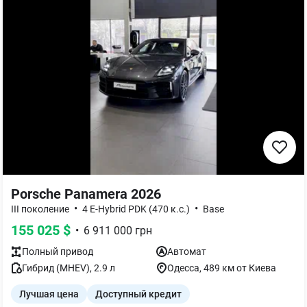
Porsche Panamera 2026
•
•
III поколение
4 E-Hybrid PDK (470 к.с.)
Base
155 025
$
•
6 911 000
грн
Полный
привод
Автомат
Гибрид (MHEV)
,
2.9
л
Одесса
, 489 км от Киева
Лучшая цена
Доступный кредит