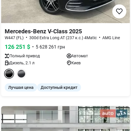
Mercedes-Benz V-Class 2025
•
•
W447 (FL)
300d Extra Long AT (237 к.с.) 4Matic
AMG Line
126 251
$
•
5 628 261
грн
Полный
привод
Автомат
Дизель
,
2.1
л
Киев
Лучшая цена
Доступный кредит