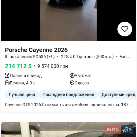
Porsche Cayenne 2026
•
•
III поколение/PO536 (FL)
GTS 4.0 Tip-tronic (500 к.с.)
Exclusive Manufaktur
214 712
$
•
9 574 000
грн
Полный
привод
Автомат
Бензин
,
4.0
л
Одесса
Лучшая цена
Последнее предложение
Доступный кред
Cayenne GTS 2026 Стоимость автомобиля эквивалентна: 187 720 Евро Автомобиль представлен в Порше Центр Одеса Складской номер: O05459 VIN: WP1ZZZ9YZTDA26503 Цвет автомобиля: Темно-зеленый металлик (Deepgreenmetallic / Paint to Sample) Цвет интерьера: Кожаный интерьер черного цвета Дополнительное оборудование: Система панорамной крыши Рейлинги на крыше Пакет Sport Design Руление задней осью Пакет Sport Chrono Тормозные суппорты, покрашенные в черный Запасное колесо 22-дюймовые диски Exclusive Design Sport Кожаный спортивный руль GT с подогревом Адаптивные спортивные сиденья спереди (18-позиционные) Декоративный шов контрастного цвета - Nightgreen Пояса безопасности цвета Night Green Подогрев всех сидений Вентиляция сидений (передних) Герб Porsche на подголовниках Накладки на пороги из матового алюминия черного цвета с подсветкой Дисплей пассажира Светодиодные дверные проекторы с логотипом PORSCHE Тепло- и шумоизоляционное стекло с тонировкой Проекционный дисплей Четырехзонный климат-контроль Ассистент изменения полосы движения Активное удержание полосы движения с адаптивным круиз-контролем Оформление окон черного цвета (глянец) Power Steering Plus Адаптивная пневматическая подвеска в сочетании с PASM, спортивные настройки (-10 мм) Система распределения крутящего момента PTV Plus Спортивная выхлопная система 90-литровый топливный бак Протиугонные колесные болты (секретки) Пакет интерьера из матового алюминия черного цвета Пакет акцентов интерьера черного цвета Обшивка крыши Race-Tex Накладки на педали из нержавеющей стали Система объемного звучания Bose Sound System Отделение для смартфона с беспроводной зарядкой Разъемы USB-C Тонированные фары HD-Matrix Тонированные задние фонари Автоматическое затемнение всех зеркал Автоматические двери багажника Бесключевой доступ Функция кругового обзора включая Система комфортного закрытия дверей - Trade-In Кредит / лизинг Доставка по Украине и Европе