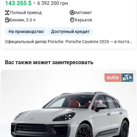
143 355
$
•
6 392 200
грн
Полный
привод
Автомат
Бензин
,
3.0
л
Харьков
На производство
Доступный кредит
Официальный дилер Porsche. Porsche Cayenne 2026 — в поставке! -Доставка по всей Украине (и не только!) — Обращайтесь за деталями — подберем удобную логистику и сопровождение
Вас также может заинтересовать