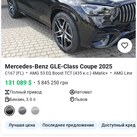
Mercedes-Benz GLE-Class Coupe 2025
•
•
C167 (FL)
AMG 53 EQ Boost TCT (435 к.с.) 4Matic+
AMG Line
131 089
$
•
5 845 250
грн
Полный
привод
Автомат
Бензин
,
3.0
л
Львов
Лучшая цена
Последнее предложение
Доступный кред