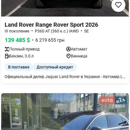
Land Rover Range Rover Sport 2026
•
•
III поколение
P360 AT (360 к.с.) iAWD
SE
139 485
$
•
6 219 655
грн
Полный
привод
Автомат
Бензин
,
3.0
л
Винница
В поставке
Доступный кредит
Официальный дилер Jaguar Land Rover в Украине - Автомир LR - предлагает новый официальный Range Rover Sport. Автомобиль направляется в дилерский центр. Розничная стоимость - 120 770 € (по курсу бренда, с НДС). Действует программа Trade-in с выгодой 2% при покупке нового автомобиля. Официальная гарантия — 5 лет или 150 000 км пробега. Автомобиль находится в автосалоне Jaguar Land Rover Автомир LR Винница. Доступны программы кредитования, лизинга, Trade-in, страхования, регистрации и доставки по Украине. Полный перечень комплектации и дополнительного оборудования вышлем в Viber, Telegram или WhatsApp. С радостью ответим на все вопросы и приглашаем на персональный осмотр и тест-драйв. Приглашаем на тест-драйв данного авто!