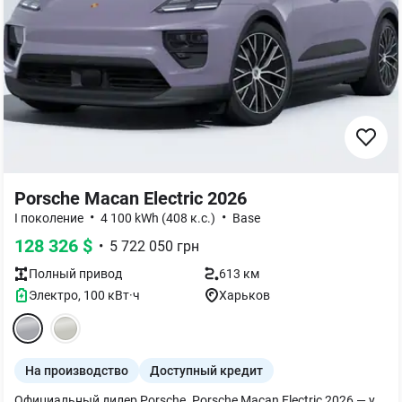
Porsche Macan Electric 2026
•
•
I поколение
4 100 kWh (408 к.с.)
Base
128 326
$
•
5 722 050
грн
Полный
привод
613 км
Электро
,
100
кВт·ч
Харьков
На производство
Доступный кредит
Официальный дилер Porsche. Porsche Macan Electric 2026 — у поставщике! -Доставка по всей Украине (и не только!) -Обращайтесь за деталями — подберем удобную логистику и сопровождение