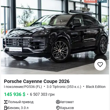
Porsche Cayenne Coupe 2026
•
•
I поколение/PO536 (FL)
3.0 Tiptronic (353 к.с.)
Black Edition
145 936
$
•
6 507 303
грн
Полный
привод
Автомат
Бензин
,
3.0
л
Харьков