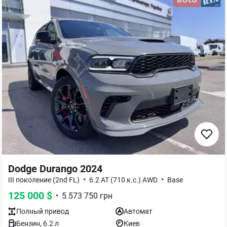
Dodge Durango 2024
•
•
III поколениe (2nd FL)
6.2 AT (710 к.с.) AWD
Base
125 000
$
•
5 573 750
грн
Полный
привод
Автомат
Бензин
,
6.2
л
Киев