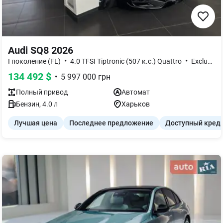
Audi SQ8 2026
•
•
I поколение (FL)
4.0 TFSI Tiptronic (507 к.с.) Quattro
Exclusive
134 492
$
•
5 997 000
грн
Полный
привод
Автомат
Бензин
,
4.0
л
Харьков
Лучшая цена
Последнее предложение
Доступный кред