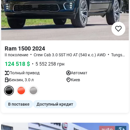
Ram 1500 2024
•
•
II поколение
Crew Cab 3.0 SST HO AT (540 к.с.) AWD
Tungsten
124 518
$
•
5 552 258
грн
Полный
привод
Автомат
Бензин
,
3.0
л
Киев
В поставке
Доступный кредит