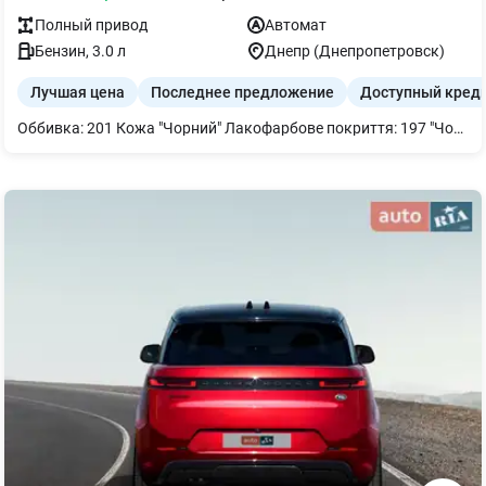
Полный
привод
Автомат
Бензин
,
3.0
л
Днепр (Днепропетровск)
Лучшая цена
Последнее предложение
Доступный кред
Оббивка: 201 Кожа "Чорний" Лакофарбове покриття: 197 "Чорний обсидіан", металік PWT Пакет Advanced-Plus 234 Система моніторингу "сліпих зон" автомобіля 293 Бічні подушки безпеки в задній частині салону 413 Панорамний зсувний дах з електроприводом 642 Світлодіодні фари MULTIBEAM LED 669 Складане запасне колесо 840 Термопоглинаюче скло з темним тонуванням 883 Сервопривод дверей PDB Пакет Advanced Plus з Digital Extras 14U Digital Extra: MBUX Інтеграція для смартфона 401 Кліматизовані сидіння водія та переднього пасажира 543 Подвійні сонцезахисні козирки 581 Автоматична система кондиціонування повітря THERMOTRONIC 628 Адаптивний асистент дальнього світла Plus 810 Акустична система об'ємного звучання Burmester® 897 Бездротова система зарядки для мобільних пристроїв спереди P17 Пакет KEYLESS-GO Комфорт з Digital Extra 871 Доступ HANDS-FREE 889 KEYLESS-GO P47 Digital Extra: MB.DRIVE PARKING ASSIST 360 04U Прозорий капот 235 Активний паркувальний асистент з парктроніком 501 Камера 360° U82 2 роз'єми USB у задній частині салону U19 Digital Extra: Доповнена реальність MBUX для навігації P79 Digital Extra: Асистент MB.DRIVE 239 Активна система підтримки дистанції DISTRONIC 243 Активний асистент утримання в смузі руху 266 Рульовий асистент P69 Пакет "Тепло та комфорт" 872 Підігрів задніх сидінь 902 Підігрів сидінь Plus для водія та переднього пасажира 906 Підігрів підлокітника для водія та переднього пасажира 907 Задні подушки з підігрівом P31 Екстер'єр AMG Line 772 Стайлінг AMG L5C Мультифункціональне спортивне рульове колесо оздоблення шкіра nappa RPB Легкосплавні колісні диски AMG, розміром 55,9 см (22"), багатоспицевий дизайн U26 Коврижки AMG U28 Гальмівна система зі збільшеними гальмівними