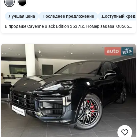
Лучшая цена
Последнее предложение
Доступный кред
В продаже Cayenne Black Edition 353 л.с. Номер заказа: O05652 Стандартная стоимость автомобиля - 138 930 евро Акционная стоимость автомобиля в пакете Black Edition - 120 640 евро Дополнительная комплектация к пакету Black Edition: Цвет авто: Vanadium Grey Metallic Цвет салона: Двухцветный кожаный салон из гладкой кожи цвета Black/Bramble • Зеркала в цвете кузова • Пакет Sport Chrono • 20-дюймовое запасное колесо • Адаптивные спортивные сиденья спереди (18-позиционные с электроприводом) • Подогрев сидений (передних и задних) • Вентиляция сидений (передних) • Герб Porsche на подголовниках • Дисплей пассажира • Аптечка первой помощи с предупреждением треугольником Пакет Black Edition включает в себя следующие опции: • Салон полностью в коже • Внешний пакет черный (рамы окон и решетка бампера глянец) • Передний фартук спорт дизайн • 21 колеса RS Spyder • Тонированные ХД фары • Пневматическая подвеска • Спортивные выхлопные трубы • Внешние зеркала покрашены в черный глянец • Фонарики в дверях с проекцией Porsche • Логотип Porsche и название модели черный глянец • Эксклюзивная крышка топливного бака • Панорамная крыша • Тонированное стекло евро стандарт • Мертвые зоны • Адаптивный круиз-контроль • Руль GT с подогревом • 14-позиционные комфортные сиденья • Внутренняя отделка из черного матового алюминия • Накладки на пороги из черного матового алюминия с подсветкой • Музыка BOSE