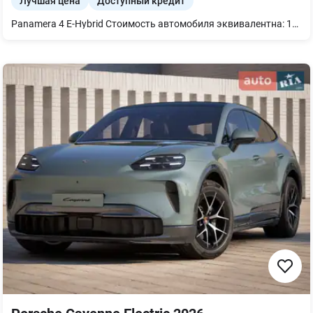
Лучшая цена
Доступный кредит
Panamera 4 E-Hybrid Стоимость автомобиля эквивалентна: 135 500 Євро Автомобиль в наличии, представлен в Порше Центр Одеса Складской номер: O05466 Номер VIN: WP0ZZZYAZTL031519 Цвет автомобиля: Серый / Volcano Grey Metallic Цвет салона: Частично кожаный салон, черного цвета Дополнительное оборудование: 21-дюймовые диски 911 Turbo Design Комфортные передние сиденья (14-позиционные с электроприводом и пакетом памяти) Кожаное спортивное рулевое колесо GT, с подогревом Подогрев всех сидений Вентиляция передних сидений Дисплей пассажира Аудиосистема BOSE Surround Sound System Бесключевой доступ Четырехзонный автоматический климат-контроль Ассистент изменения полосы движения Логотип модели серебряного цвета Нижняя часть зеркал и основа зеркал черного цвета (глянец) Оформление окон серебристого цвета (глянец) Система обеспечения безопасности пешеходов Логотип "PORSCHE" серебряного цвета Усилитель руля Power steering plus Полный привод Пакет Sport Chrono Выхлопная система с двойными выхлопными трубами, из матовой нержавеющей стали 80-литровый топливный бак Адаптивная пневматическая подвеска в сочетании с системой PASM Протиугонные колесные болты Система контроля давления в шинах Герметик для шин и воздушный компрессор Коврики передние и задние Пакет интерьера Diamar, окрашенный в цвет Silvershade Система крепления ISOFIX сзади Накладки на пороги из матового алюминия, с логотипом модели Отделение для смартфона с беспроводной зарядкой Зарядка через бортовую сеть переменного тока, до 11 кВт Кабель для зарядки переменного тока длиной 6 м Матричные LED фары основного света Автоматическое затемнение всех зеркал ParkAssist включая камеру кругового обзора Система помощи при парковке с автоматическим управлением Система удержания в смысле движения Система комфортного закрытия дверей Сигнализация с системой внутреннего наблюдения Предупреждающий треугольник Выявление усталости водителя - Trade-In Кредит / лизинг Доставка по Украине и Европе