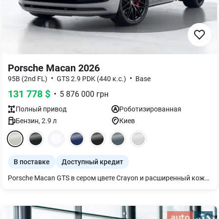
Porsche Macan 2026
•
•
95B (2nd FL)
GTS 2.9 PDK (440 к.с.)
Base
131 778
$
•
5 876 000
грн
Полный
привод
Роботизированная
Бензин
,
2.9
л
Киев
В поставке
Доступный кредит
Porsche Macan GTS в сером цвете Crayon и расширенный кожаный пакет цвета Black/Bordeaux Red. Год производства автомобиля - 2026. Дополнительное оборудование: - 7-ступенчатая Porsche Doppelkupplung (PDK) - Система панорамной крыши - Рейлинги на крыше черного цвета - Нижняя часть зеркал SportDesign и основания зеркал черного цвета (глянец) - Усилитель руля Power steering plus - Адаптивная пневматическая подвеска в сочетании с системой активного регулирования жесткости амортизаторов Porsche (PASM) - Пакет Sport Chrono с переключателем режимов - 19-дюймовое запасное колесо - Кожаное спортивное рулевое колесо GT с подогревом - Адаптивные спортивные сиденья спереди (18-позиционные с электроприводом) - Ремни безопасности цвета Bordeaux Red - Подогрев сидений (передних и задних) - Вентиляция сидений (передних) - Электрическая рулевая колонка - Обшивка крыши Race-Tex - BOSE® Surround Sound System - Светодиодные дверные проекторы с логотипом «PORSCHE». - Автоматическое затемнение внутренних и внешних зеркал - Комфортный доступ - Камера заднего вида и круговой обзор - Ассистент изменения полосы движения - Рулонные механические шторки для задних боковых окон