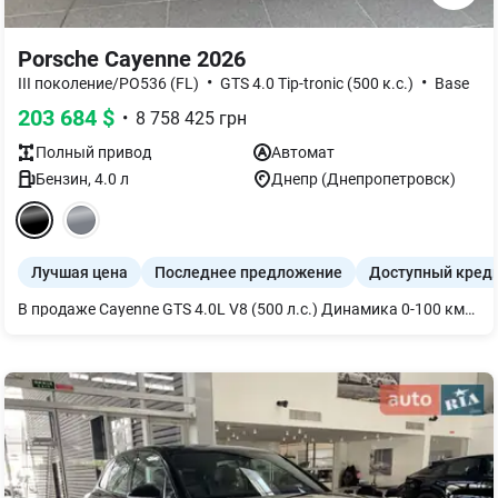
Porsche Cayenne 2026
•
•
III поколение/PO536 (FL)
GTS 4.0 Tip-tronic (500 к.с.)
Base
203 684
$
•
8 758 425
грн
Полный
привод
Автомат
Бензин
,
4.0
л
Днепр (Днепропетровск)
Лучшая цена
Последнее предложение
Доступный кред
В продаже Cayenne GTS 4.0L V8 (500 л.с.) Динамика 0-100 км/ч: 4.4 с Стоимость автомобиля эквивалентна 172 750 € Комплектация автомобиля: - Цвет экстерьера - Chromite Black Metallic - Пакет интерьера GTS цвета Carmine Red - 21-дюймовые диски RS Spyder Design цвета Anthracite Grey - 20-дюймовое запасное колесо - Адаптивные спортивные сиденья спереди (18-позиционные с электроприводом) - Подогрев сидений (передних и задних) - Пакет Sport Design - Система панорамной крыши - Система подруливания задней осью - Пакет Sport Chrono - Светодиодные дверные проекторы с логотипом «PORSCHE» - Тепло- и шумоизоляционное стекло с тонировкой - Карбоновый пакет интерьера - Многофункциональный руль GT Sports с подогревом, отделка кожей и карбоновыми вставками - Герб Porsche тисненый на крышке подлокотника - Проекционный дисплей - Ассистент изменения полосы движения - Активное удержание полосы движения с адаптивным круиз- контролем - Четырехзонный автоматический климат-контроль - Аптечка первой помощи с предупреждением треугольником - Дисплей пассажира - Burmester® 3D High-End Surround Sound-System - Безключевой доступ - Автоматические двери багажника с открытием взмахом ноги - Система комфортного закрытия дверей - ParkAssist вкл. камеру кругового обзора - Обшивка крыши Race-Tex - Тонированные светодиодные задние фонари - Система распределения крутящего момента Porsche (PTV Plus)