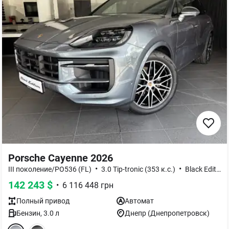
Porsche Cayenne 2026
•
•
III поколение/PO536 (FL)
3.0 Tip-tronic (353 к.с.)
Black Edition
142 243
$
•
6 116 448
грн
Полный
привод
Автомат
Бензин
,
3.0
л
Днепр (Днепропетровск)