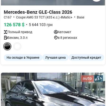
Mercedes-Benz GLE-Class 2026
•
•
C167
Coupe AMG 53 TCT (435 к.с.) 4Matic+
Base
126 578
$
•
5 644 103
грн
Полный
привод
Автомат
Бензин
,
3.0
л
в 8 регионах
На складе в Украине
Лучшая цена
Доступный кредит