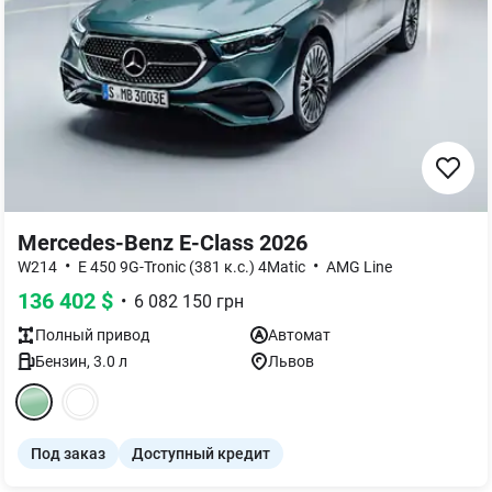
Mercedes-Benz E-Class 2026
•
•
W214
E 450 9G-Tronic (381 к.с.) 4Matic
AMG Line
136 402
$
•
6 082 150
грн
Полный
привод
Автомат
Бензин
,
3.0
л
Львов
Под заказ
Доступный кредит