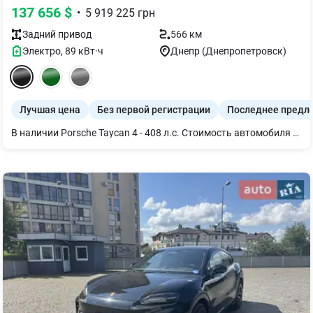
137 656
$
•
5 919 225
грн
Задний
привод
566 км
Электро
,
89
кВт·ч
Днепр (Днепропетровск)
Лучшая цена
Без первой регистрации
Последнее предл
В наличии Porsche Taycan 4 - 408 л.с. Стоимость автомобиля эквивалентна 139 030 € Специальная стоимость: 116 750 € Комплектация авто: Цвет Jet Black Metallic (черный металлик) Глянцевые черные накладки на боковые окна 20-дюймовые диски Turbo Sport Aero Интерьер Двухцветный кожаный салон Bramble/Crayon (гладкая кожа) Пакет отделки салона Aluminium Prisma Сиденье и комфорт Комфортные передние сиденья с электроприводом (14-позиционные) и памятью положений Подогрев передних и задних сидений Вентиляция передних сидений Техническая часть Односкоростная трансмиссия на передней оси и двухскоростная на задней Porsche Electric Sport Sound Комфорт и безопасность Обогрев руля Круговая камера с ассистентом активной парковки Ассистент смены полосы движения Бесключевой доступ Плавное закрытие дверей (Soft-close doors) Мультимедиа Аудиосистема BOSE Surround Sound Другое Аптечка первой помощи с предупреждающим треугольником