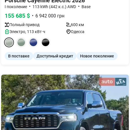
Porsche Cayenne Electric 2026
•
•
I поколение
113 kWh (442 к.с.) AWD
Base
155 685
$
•
6 942 000
грн
Полный
привод
600 км
Электро
,
113
кВт·ч
Одесса
В поставке
Доступный кредит
Новое поколение