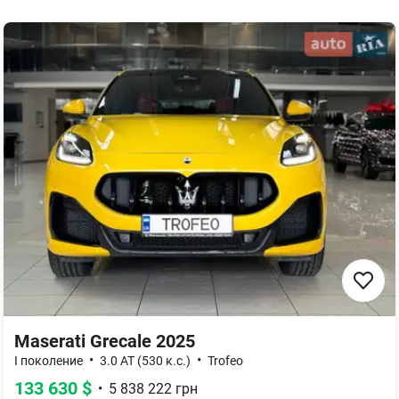
Maserati Grecale 2025
•
•
I поколение
3.0 AT (530 к.с.)
Trofeo
133 630
$
•
5 838 222
грн