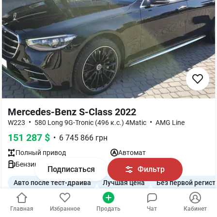
Mercedes-Benz S-Class 2022
•
•
W223
580 Long 9G-Tronic (496 к.с.) 4Matic
AMG Line
151 287
$
•
6 745 866
грн
Полный
привод
Автомат
Бензин
,
4.0
л
Львов
Подписаться
Фильтр
Авто после тест-драйва
Лучшая цена
Без первой регис
Главная
Избранное
Продать
Чат
Кабинет