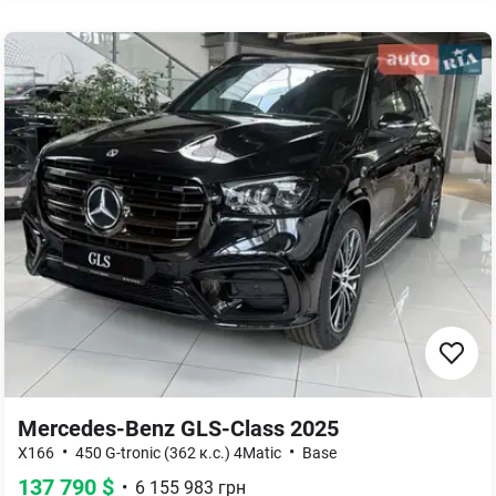
Mercedes-Benz GLS-Class 2025
•
•
X166
450 G-tronic (362 к.с.) 4Matic
Base
137 790
$
•
6 155 983
грн