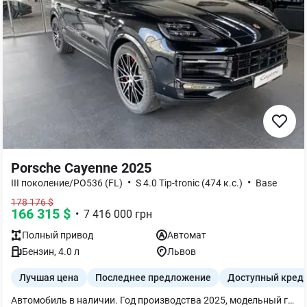
Porsche Cayenne 2025
•
•
III поколение/PO536 (FL)
S 4.0 Tip-tronic (474 к.с.)
Base
178 176
$
166 315
$
•
7 416 000
грн
Полный
привод
Автомат
Бензин
,
4.0
л
Львов
Лучшая цена
Последнее предложение
Доступный кред
Автомобиль в наличии. Год производства 2025, модельный год 2026. Акционерная стоимость 144 000 евро. Стандартная стоимость автомобиля 154 400 евро. Дополнительное оборудование: Цвет кузова: Chromite Black Metallic Кожаный салон в двухцветной комбинации, гладкая кожа Black-Bramble Система панорамной крыши Пакет экстерьера черного цвета (глянец) Удаление обозначения модели Адаптивная пневматическая подвеска с системой выравнивания и регулировкой высоты вкл. Porsche Active Suspension Management (PASM) Пакет Sport Chrono Спортивная выхлопная система, включая спортивные выхлопные трубы серебристого цвета 20-дюймовое разборное запасное колесо 21-дюймовые колеса RS Spyder Design с расширенными колесными арками в цвет кузова Спортивный руль GT с подогревом руля Герб Porsche на подголовниках передних сидений Комфортные передние сиденья (14-позиционные, электропривод) с пакетом памяти Подогрев сидений (передних и задних) Вентиляция сидений (передние) Пакет акцентов в цвете Silvershade Аудиосистема BOSE® Surround Sound Аптечка первой помощи с предупреждающим треугольником скрыто от клиента Светодиодные фары HD-Matrix Светодиодные дверные проекторы с логотипом «PORSCHE». Проекционный дисплей Ассистент изменения полосы движения Адаптивный круиз-контроль Emergency Assist incl. Lane Keep Assist Система активного удержания полосы движения с адаптивным круиз-контролем