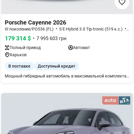
Porsche Cayenne 2026
•
•
III поколение/PO536 (FL)
S E-Hybrid 3.0 Tip-tronic (519 к.с.)
Bla
179 314
$
•
7 995 603
грн
Полный
привод
Автомат
Харьков
В поставке
Доступный кредит
Мощный гибридный автомобиль в максимальной комплектации.