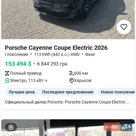
Porsche Cayenne Coupe Electric 2026
•
•
I поколение
113 kWh (442 к.с.) AWD
Base
153 494
$
•
6 844 293
грн
Полный
привод
600 км
Электро
,
113
кВт·ч
Харьков
Лучшая цена
Последнее предложение
Новое поколени
Официальный дилер Porsche. Porsche Cayenne Coupe Electric 2026 — в наличии! -Доставка по всей Украине (и не только!) -Обращайтесь за деталями — подберем удобную логистику и сопровождение.