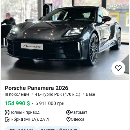
Porsche Panamera 2026
•
•
III поколение
4 E-Hybrid PDK (470 к.с.)
Base
154 990
$
•
6 911 000
грн
Полный
привод
Автомат
Гибрид (MHEV)
,
2.9
л
Одесса