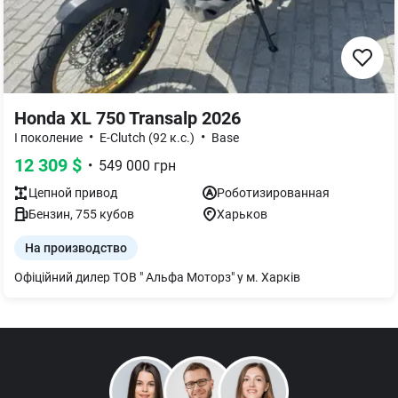
Honda XL 750 Transalp 2026
•
•
I поколение
E-Clutch (92 к.с.)
Base
12 309
$
•
549 000
грн
Цепной
привод
Роботизированная
Бензин
,
755
кубов
Харьков
На производство
Офіційний дилер ТОВ " Альфа Моторз" у м. Харків