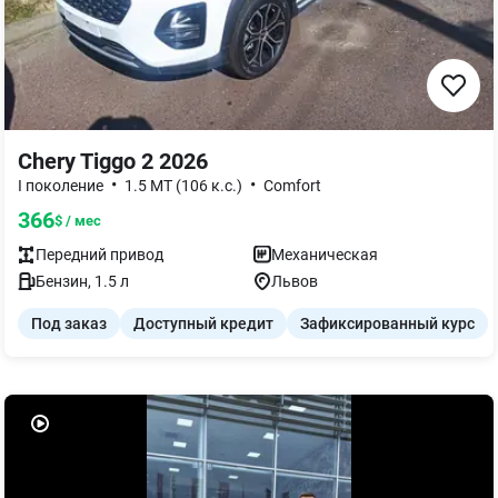
Chery Tiggo 2 2026
•
•
I поколение
1.5 MT (106 к.с.)
Comfort
366
$ / мес
Передний
привод
Механическая
Бензин
,
1.5
л
Львов
Под заказ
Доступный кредит
Зафиксированный курс