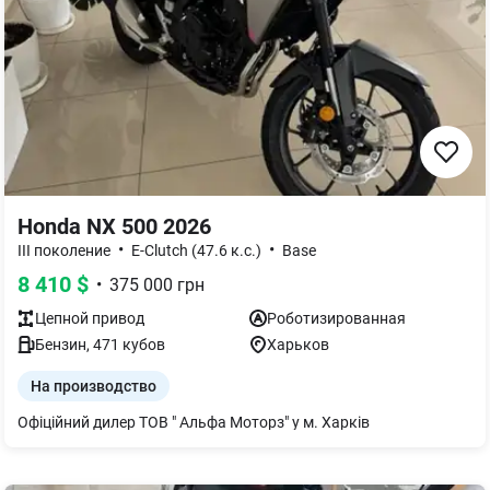
Honda NX 500 2026
•
•
III поколение
E-Clutch (47.6 к.с.)
Base
8 410
$
•
375 000
грн
Цепной
привод
Роботизированная
Бензин
,
471
кубов
Харьков
На производство
Офіційний дилер ТОВ " Альфа Моторз" у м. Харків