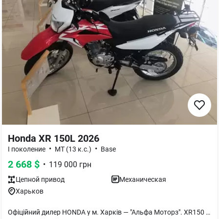
Honda XR 150L 2026
•
•
I поколение
MT (13 к.с.)
Base
2 668
$
•
119 000
грн
Цепной
привод
Механическая
Харьков
Офіційний дилер HONDA у м. Харків — "Альфа Моторз". XR150 — простий та надійний мотоцикл від HONDA. В наявності. Доступні кольори — червоний