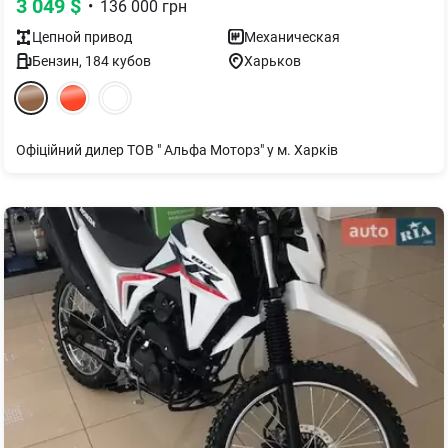
3 049
$
•
136 000
грн
Цепной
привод
Механическая
Бензин
,
184
кубов
Харьков
Офіційний дилер ТОВ " Альфа Моторз" у м. Харків