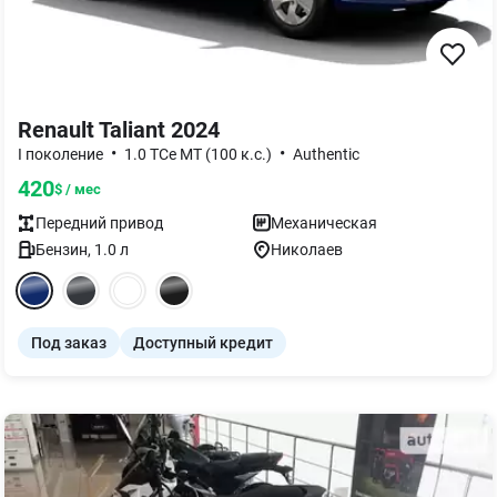
Renault Taliant 2024
•
•
I поколение
1.0 TCe MT (100 к.с.)
Authentic
420
$ / мес
Передний
привод
Механическая
Бензин
,
1.0
л
Николаев
Под заказ
Доступный кредит