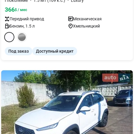
•
•
I поколение
1.5 MT (109 к.с.)
Luxury
366
$ / мес
Передний
привод
Механическая
Бензин
,
1.5
л
Хмельницкий
Под заказ
Доступный кредит