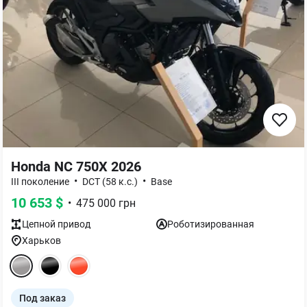
Honda NC 750X 2026
•
•
III поколение
DCT (58 к.с.)
Base
10 653
$
•
475 000
грн
Цепной
привод
Роботизированная
Харьков
Под заказ