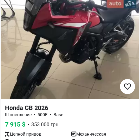
Honda CB 2026
•
•
III поколение
500F
Base
7 915
$
•
353 000
грн
Цепной
привод
Механическая