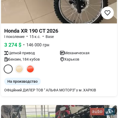
Honda XR 190 CT 2026
•
•
I поколение
15 к.с.
Base
3 274
$
•
146 000
грн
Цепной
привод
Механическая
Бензин
,
184
кубов
Харьков
На производство
ОФіційний ДИЛЕР ТОВ " АЛЬФА МОТОРЗ" у м .ХАРКІВ