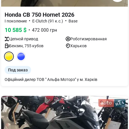
Honda CB 750 Hornet 2026
•
•
I поколение
E-Clutch (91 к.с.)
Base
10 585
$
•
472 000
грн
Цепной
привод
Роботизированная
Бензин
,
755
кубов
Харьков
Под заказ
Офіційний дилер ТОВ " Альфа Моторз" у м. Харків