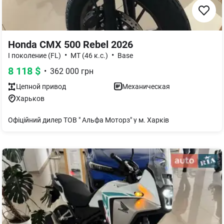
Honda CMX 500 Rebel 2026
•
•
І поколение (FL)
MT (46 к.с.)
Base
8 118
$
•
362 000
грн
Цепной
привод
Механическая
Харьков
Офіційний дилер ТОВ " Альфа Моторз" у м. Харків