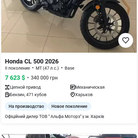
Honda CL 500 2026
•
•
II поколение
МТ (47 л.с.)
Base
7 623
$
•
340 000
грн
Цепной
привод
Механическая
Бензин
,
471
кубов
Харьков
На производство
Новое поколение
Офіційний дилер ТОВ " Альфа Моторз" у м. Харків