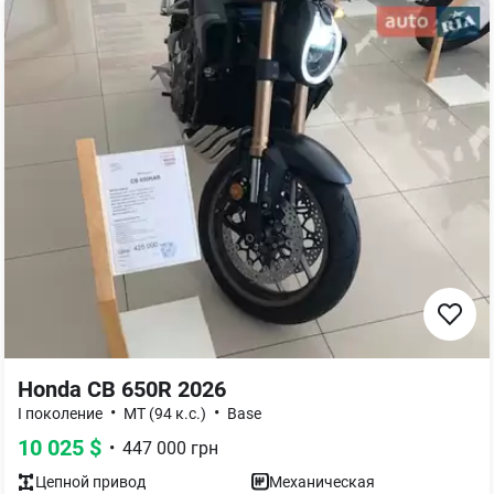
Honda CB 650R 2026
•
•
І поколение
MT (94 к.с.)
Base
10 025
$
•
447 000
грн
Цепной
привод
Механическая