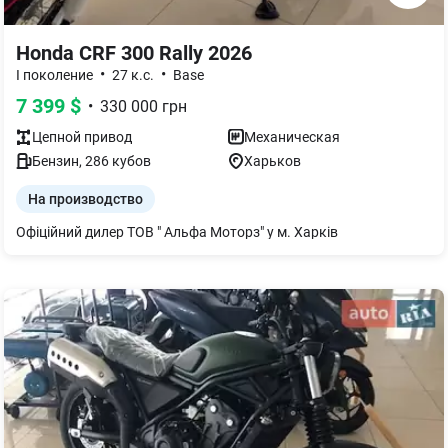
Honda CRF 300 Rally 2026
•
•
I поколение
27 к.с.
Base
7 399
$
•
330 000
грн
Цепной
привод
Механическая
Бензин
,
286
кубов
Харьков
На производство
Офіційний дилер ТОВ " Альфа Моторз" у м. Харків