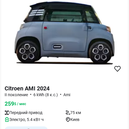
Citroen AMI 2024
•
•
II поколение
6 kWh (8 к.с.)
Ami
259
$ / мес
Передний
привод
75 км
Электро
,
5.4
кВт·ч
Киев