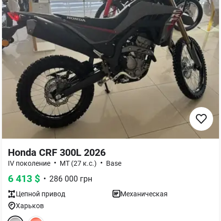
Honda CRF 300L 2026
•
•
IV поколение
МТ (27 к.с.)
Base
6 413
$
•
286 000
грн
Цепной
привод
Механическая
Харьков