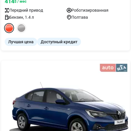
414
$ / мес
Передний
привод
Роботизированная
Бензин
,
1.4
л
Полтава
Лучшая цена
Доступный кредит