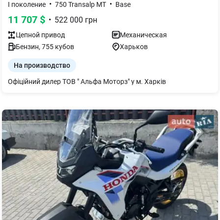
•
•
І поколение
750 Transalp MT
Base
11 707
$
•
522 000
грн
Цепной
привод
Механическая
Бензин
,
755
кубов
Харьков
На производство
Офіційний дилер ТОВ " Альфа Моторз" у м. Харків