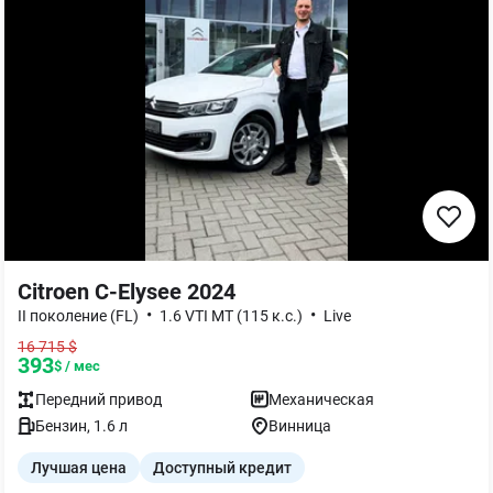
Citroen C-Elysee 2024
•
•
II поколение (FL)
1.6 VTI MT (115 к.с.)
Live
16 715
$
393
$ / мес
Передний
привод
Механическая
Бензин
,
1.6
л
Винница
Лучшая цена
Доступный кредит