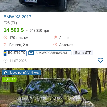
BMW X3
2017
F25 (FL)
14 500
$
•
649 310
грн
170 тыс. км
Львов
Бензин, 2 л.
Автомат
BC 8769 TK
Был в ДТП
5UXWX9C38H0W72611
11.07.2026
Перевірений VIN-код
47