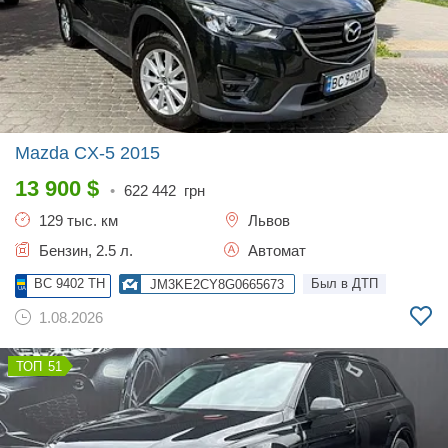
Mazda CX-5
2015
13 900
$
•
622 442
грн
129 тыс. км
Львов
Бензин, 2.5 л.
Автомат
BC 9402 TH
Был в ДТП
JM3KE2CY8G0665673
1.08.2026
51