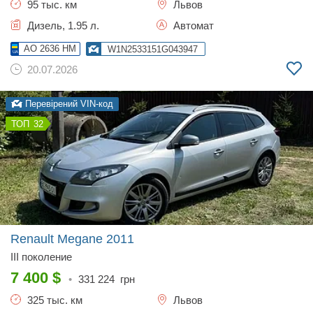
95 тыс. км
Львов
Дизель, 1.95 л.
Автомат
AO 2636 HM
W1N2533151G043947
20.07.2026
Перевірений VIN-код
32
Renault Megane
2011
III поколение
7 400
$
•
331 224
грн
325 тыс. км
Львов