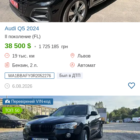
Audi Q5
2024
II поколение (FL)
38 500
$
•
1 725 185
грн
19 тыс. км
Львов
Бензин, 2 л.
Автомат
Был в ДТП
WA1BBAFY0R2052276
6.08.2026
Перевірений VIN-код
50