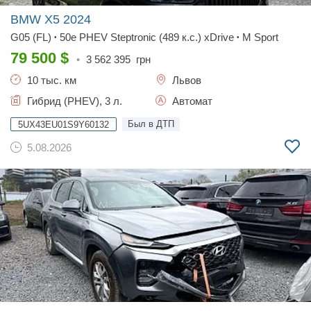
BMW X5
2024
G05 (FL)
50e PHEV Steptronic (489 к.с.) xDrive
M Sport
•
•
79 500
$
•
3 562 395
грн
10 тыс. км
Львов
Гибрид (PHEV), 3 л.
Автомат
Был в ДТП
5UX43EU01S9Y60132
5.08.2026