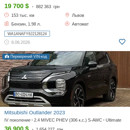
19 700
$
•
882 363
грн
153 тыс. км
Львов
Бензин, 1.98 л.
Автомат
WA1ANAFY8J2128124
8.08.2026
Перевірений VIN-код
Mitsubishi Outlander
2023
IV поколение
2.4 MIVEC РHEV (306 к.с.) S-AWC
Ultimate
•
•
36 900
$
•
1 654 227
грн