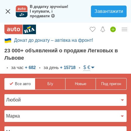
В додатку зручніше!
Завантажити
І купувати, і
продавати 😉
Донат до донату – автівка на фронт!
Вход в кабинет
23 000+ объявлений о продаже Легковых в
Збір на авто для ЗСУ
Львове
Автомобили б/у
$ €
за час
+ 682
за день
+ 15718
Новые авто
Все
авто
Б/у
Новые
Под пригон
Новости
Отзывы об авто
Все для авто
Загрузить приложение