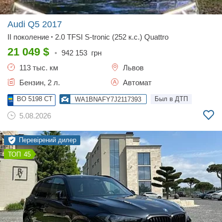
Audi Q5
2017
II поколение
2.0 TFSI S-tronic (252 к.с.) Quattro
•
21 049
$
•
942 153
грн
113 тыс. км
Львов
Бензин, 2 л.
Автомат
BO 5198 CT
Был в ДТП
WA1BNAFY7J2117393
5.08.2026
Перевірений дилер
45