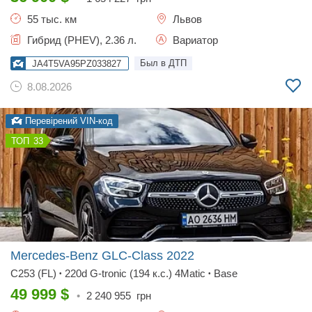
55 тыс. км
Львов
Гибрид (PHEV), 2.36 л.
Вариатор
Был в ДТП
JA4T5VA95PZ033827
8.08.2026
Перевірений VIN-код
33
Mercedes-Benz GLC-Class
2022
C253 (FL)
220d G-tronic (194 к.с.) 4Matic
Base
•
•
49 999
$
•
2 240 955
грн