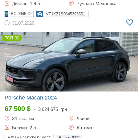
Дизель, 1.9 л.
Ручная / Механика
BC 9945 OI
VF1KZ1S0645393551
31.07.2026
32
Porsche Macan
2024
67 500
$
•
3 024 675
грн
34 тыс. км
Львов
Бензин, 2 л.
Автомат
Был в ДТП