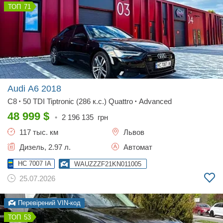
71
Audi A6
2018
C8
50 TDI Tiptronic (286 к.с.) Quattro
Advanced
•
•
48 999
$
•
2 196 135
грн
117 тыс. км
Львов
Дизель, 2.97 л.
Автомат
HC 7007 IA
WAUZZZF21KN011005
25.07.2026
Перевірений VIN-код
53