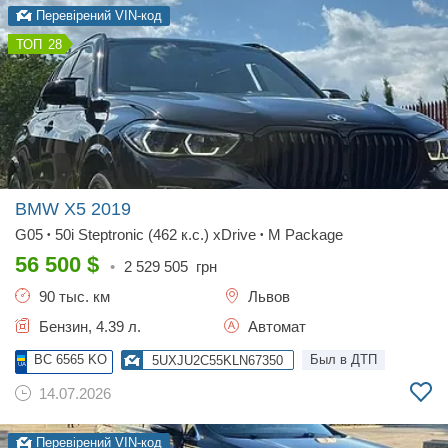
Перевірений VIN-код
28
BMW X5
2019
G05
50i Steptronic (462 к.с.) xDrive
M Package
•
•
56 500
$
•
2 529 505
грн
90 тыс. км
Львов
Бензин, 4.39 л.
Автомат
BC 6565 KO
Был в ДТП
5UXJU2C55KLN67350
14.07.2026
Перевірений VIN-код