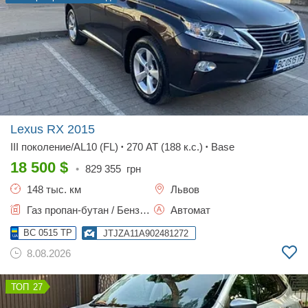
Lexus RX
2015
III поколение/AL10 (FL)
270 AT (188 к.с.)
Base
•
•
18 500
$
•
829 355
грн
148 тыс. км
Львов
Газ пропан-бутан / Бензин, 2.67 л.
Автомат
BC 0515 TP
JTJZA11A902481272
8.08.2026
27