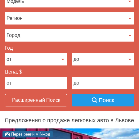
Продать авто
Год
Цена, $
Поиск
Расширенный Поиск
Предложения о продаже легковых авто в Львове
Перевірений VIN-код