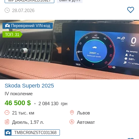
WP1AA2A5XRLB10927
28.07.2026
Перевірений VIN-код
31
Skoda Superb
2025
IV поколение
46 500
$
•
2 084 130
грн
21 тыс. км
Львов
Дизель, 1.97 л.
Автомат
TMBCR0NZ5TC031368