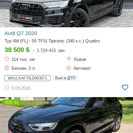
Audi Q7
2020
Typ 4M (FL)
55 TFSI Tiptronic (340 к.с.) Quattro
•
38 500
$
•
1 724 415
грн
114 тыс. км
Львов
Бензин, 3 л.
Автомат
Был в ДТП
WA1LXAF70LD003071
8.08.2026
51