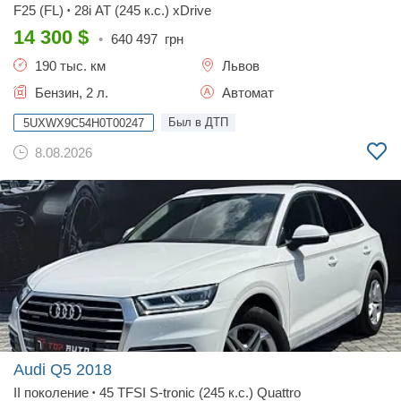
F25 (FL)
28i AT (245 к.с.) xDrive
•
14 300
$
•
640 497
грн
190 тыс. км
Львов
Бензин, 2 л.
Автомат
Был в ДТП
5UXWX9C54H0T00247
8.08.2026
Audi Q5
2018
II поколение
45 TFSI S-tronic (245 к.с.) Quattro
•