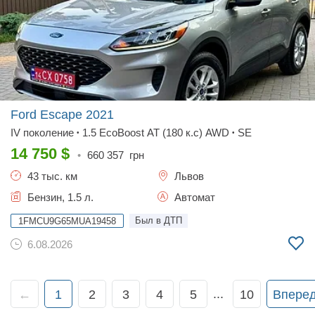
Ford Escape
2021
IV поколение
1.5 EcoBoost AT (180 к.с) AWD
SE
•
•
14 750
$
•
660 357
грн
43 тыс. км
Львов
Бензин, 1.5 л.
Автомат
Был в ДТП
1FMCU9G65MUA19458
6.08.2026
...
←
1
2
3
4
5
10
Впере