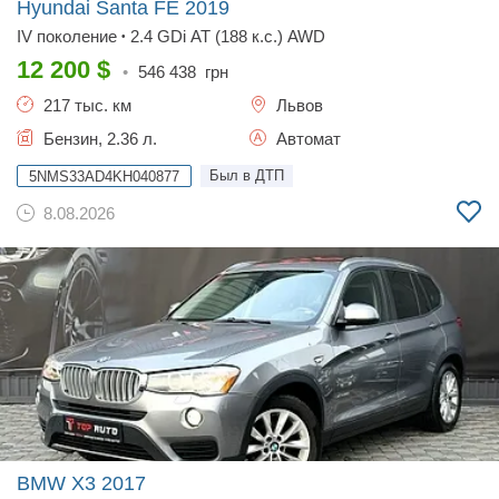
Hyundai Santa FE
2019
IV поколение
2.4 GDi AT (188 к.с.) AWD
•
12 200
$
•
546 438
грн
217 тыс. км
Львов
Бензин, 2.36 л.
Автомат
Был в ДТП
5NMS33AD4KH040877
8.08.2026
BMW X3
2017