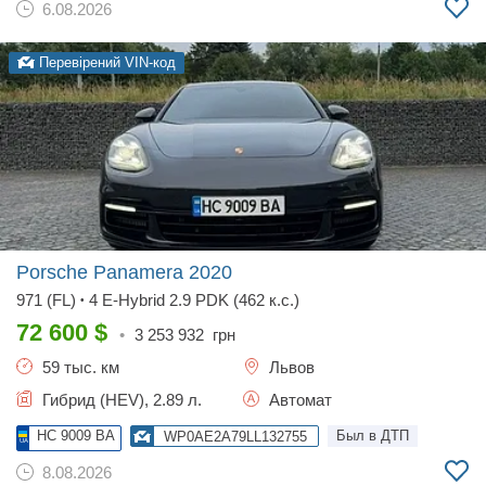
6.08.2026
Перевірений VIN-код
Porsche Panamera
2020
971 (FL)
4 E-Hybrid 2.9 PDK (462 к.с.)
•
72 600
$
•
3 253 932
грн
59 тыс. км
Львов
Гибрид (HEV), 2.89 л.
Автомат
HC 9009 BA
Был в ДТП
WP0AE2A79LL132755
8.08.2026