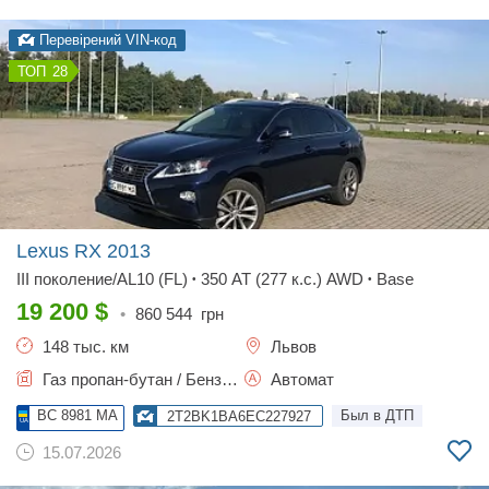
Перевірений VIN-код
28
Lexus RX
2013
III поколение/AL10 (FL)
350 AT (277 к.с.) AWD
Base
•
•
19 200
$
•
860 544
грн
148 тыс. км
Львов
Газ пропан-бутан / Бензин, 3.46 л.
Автомат
BC 8981 MA
Был в ДТП
2T2BK1BA6EC227927
15.07.2026