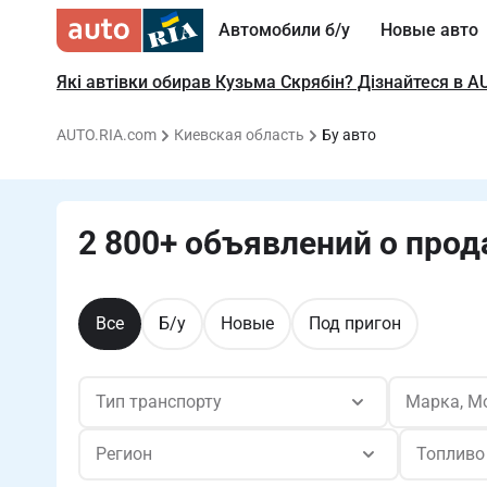
Автомобили б/у
Новые авто
Які автівки обирав Кузьма Скрябін? Дізнайтеся в A
AUTO.RIA.com
Киевская область
Бу авто
2 800+ объявлений о прод
Все
Б/у
Новые
Под пригон
Тип транспорту
Марка, М
Регион
Топливо