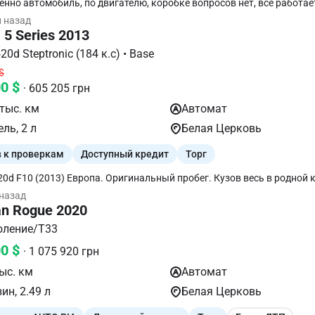
енно автомобиль, по двигателю, коробке вопросов нет, все работае
ленке, автомобиль экономичный, расход топлива трасса 5.5-6, горо
й назад
ый 2л дизель, все расходники менялись вовремя.
5 Series 2013
F10 • 520d Steptronic (184 к.с) • Base
$
00 $
· 605 205 грн
тыс. км
Автомат
ль, 2 л
Белая Церковь
в к проверкам
Доступный кредит
Торг
0d F10 (2013) Европа. Оригинальный пробег. Кузов весь в родной к
аражное хранение • Сервисная книжка Расход топлива (л/100км) гор
 назад
 5.1 • смешанный 6.1 Безопасность Центральный замок • Антиблок
an Rogue 2020
а (ABS) • Сигнализация • Система стабилизации (ESP) • Антипробук
а (ASR) • Датчик давления в шинах • Блокировка замков задних две
коление/T33
т Бортовой компьютер • Датчик дождя • Подогрев зеркал • Тонир
00 $
Запуск двигателя с кнопки • Отделка руля кожей • Система «старт-ст
· 1 075 920 грн
функциональное руль • Электропривод зеркал • Прикуриватель и п
ыс. км
Автомат
в лобового стекла • Круиз-контроль • Выбор режима движения му
Bluetooth • USB Фары Ксеноновые/Биксеноновые
ин, 2.49 л
Белая Церковь