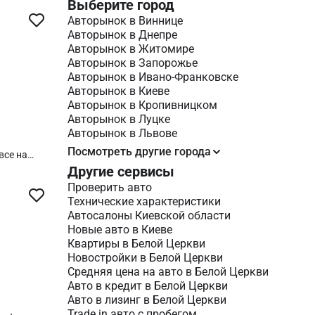
Выберите город
едукторах.
лец в
Авторынок в Виннице
опций для
Авторынок в Днепре
салоном,
Авторынок в Житомире
хзонным
Авторынок в Запорожье
оробка
Авторынок в Ивано-Франковске
м СТО без
Авторынок в Киеве
Авторынок в Кропивницком
Авторынок в Луцке
Авторынок в Львове
Посмотреть другие города
все на
, 3 ключа,
Другие сервисы
Проверить авто
Технические характеристики
Автосалоны Киевской области
Новые авто в Киеве
Квартиры в Белой Церкви
Новостройки в Белой Церкви
Средняя цена на авто в Белой Церкви
Авто в кредит в Белой Церкви
Авто в лизинг в Белой Церкви
Trade in авто c пробегом