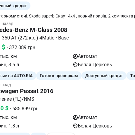
упный кредит
 superb Скаут 4х4 , повний привід. 2 комплекта резини.
тікал у подарунок . Спорт режим,Комфортне керування,Технічно
ь назад
е,Перевірка на СТО вітається.Детальніше за телефоном.
edes-Benz M-Class 2008
W164 • 350 AT (272 к.с.) 4Matic • Base
0 $
· 372 089 грн
тыс. км
Автомат
ин, 3.5 л
Белая Церковь
вые на AUTO.RIA
Готов к проверкам
Доступный кредит
То
 назад
swagen Passat 2016
оление (FL)/NMS
00 $
· 685 899 грн
тыс. км
Автомат
ин, 1.8 л
Белая Церковь