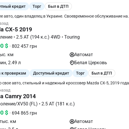
 * LED-оптика. * Легкосплавные диски. Автомобиль регулярно
упный кредит
Торг
Был в ДТП
вался, вложений не требует. Готов к любым проверкам на СТО. Торг
ен возле автомобиля.
е авто, один владелец в Украине. Своевременное обслуживание на
альных запчастях. Хорошая комплектация SL, есть все для комфор
назад
ения : Автозапуск Бесключевой доступ Двухзонный климат Память
a CX-5 2019
 Электропривод крышки багажника Открытие без рук Датчик удар
ссистент выезда с парковки задом Камеры 360* Автоматический д
II поколение • 2.5 AT (194 к.с.) 4WD • Touring
 Bose с сабвуфером
00 $
· 802 457 грн
ыс. км
Автомат
ин, 2.49 л
Белая Церковь
в к проверкам
Доступный кредит
Торг
Был в ДТП
 свое авто, стильный и надежный кроссовер Mazda CX-5, 2019 года,
ктации Touring. Обслуживание все вовремя! Мощный 2.5 атмосфер
 назад
ель. Кожаный салон (комбинированный), Электрорегулировка сиде
ta Camry 2014
ев сиденья. Адаптивный круиз-контроль Distronic Система удержан
 зоны (Blind Spot Monitoring) Проекция полосы движения Камера з
VII поколение/XV50 (FL) • 2.5 АТ (181 к.с.)
льная акустика Bose Apple CarPlay / Android Auto Бесключевой дост
00 $
й Люк, электропривод крышки багажника LED-оптика, легкосплавн
· 694 865 грн
имняя резина ) Больше информации по телефону Перекупщикам НЕ 
тыс. км
Автомат