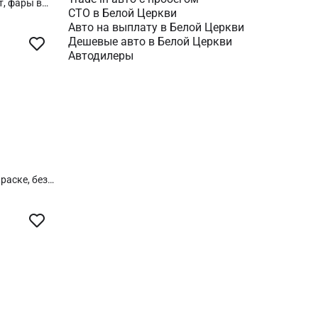
т, фары в
СТО в Белой Церкви
д 8 литров,
Авто на выплату в Белой Церкви
Дешевые авто в Белой Церкви
Автодилеры
раске, без
од 7.9 •
ировочная
совочная
рей
ованные
оп» •
епельница •
льтимедиа