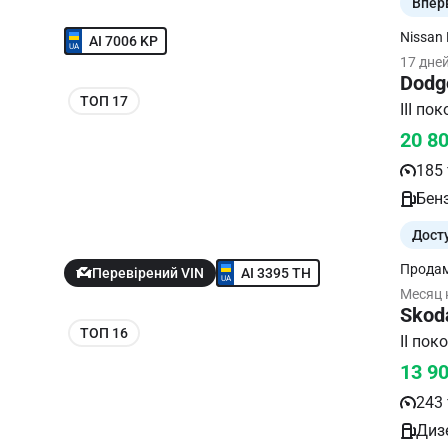
Впер
Nissan
AI 7006 KP
Минима
17 дне
Любые 
Dodg
ТОП 17
20 8
185 
Бенз
Дост
Продам
AI 3395 TH
Перевірений VIN
5.7! Д
Месяц 
задний
Skod
заслон
ТОП 16
перфор
телефо
13 9
243 
Дизе