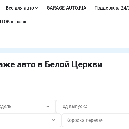
Все для авто
GARAGE AUTO.RIA
Поддержка 24/
UTOбіографії
аже авто в Белой Церкви
одель
Год выпуска
Коробка передач