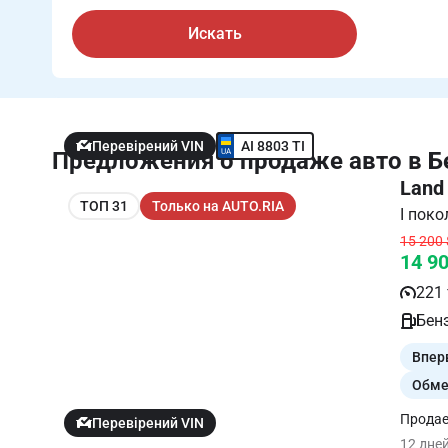
Искать
AI 8803 TI
Перевірений VIN
Предложения о продаже авто в Б
Land
ТОП 31
Только на AUTO.RIA
15 200 
14 9
221 
Бенз
Впер
Обме
Продае
Перевірений VIN
двигат
12 дне