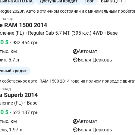
вые на AUTO.RIA
Доступный кредит
Торг
Был в ДТП
 Rogue 2020г. Авто в отличном состоянии и с минимальным пробего
льные повреждения. Отличный цвет, комплектации SL на передне
й назад
вопросы по телефону.
e RAM 1500 2014
III поколение (FL) • Regular Cab 5.7 MT (395 к.с.) 4WD • Base
00 $
· 932 464 грн
тыс. км
Автомат
ин, 5.7 л
Белая Церковь
упный кредит
 собственное авто! RAM 1500 2014 года на полном приводе с двига
ополнительно установлено: передние и задние амортизаторы BILSTEI
назад
 редуктор торсен Eaton, диски XD series R22, увеличенная дроссель
a Superb 2014
ка BBK, нулевой фильтр K&N, выхлоп MagnaFlow, тормозные диски 
ацией, силовая крышка багажника, ГБО! Обмен не интересует! Все
II поколение (FL) • Base
ну!
00 $
· 623 137 грн
тыс. км
Автомат
ль, 1.97 л
Белая Церковь