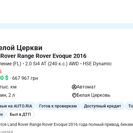
елой Церкви
 Rover Range Rover Evoque 2016
I поколение (FL) • 2.0 Si4 AT (240 к.с.) AWD • HSE Dynamic
$
00 $
· 667 967 грн
тыс. км
Автомат
ин, 2 л
Белая Церковь
вые на AUTO.RIA
Готов к проверкам
Доступный кредит
То
н
Был в ДТП
тся Land Rover Range Rover Evoque 2016 года полный привод, бенз
ель 2.0 бензин. Приехал без повреждений по кузову Сделано полное
й назад