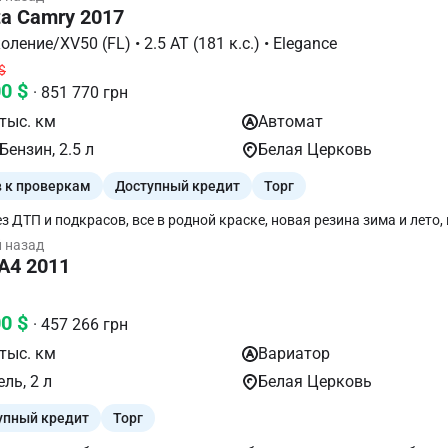
ны ГРМ, помпа, все необходимые уплотнители, масло в коробке и р
ta Camry 2017
льтры также заменены. Автомобиль уже стоит на учете, один владе
е. Пробег 138тыс миль. Хорошая комплектация с полным набором 
VII поколение/XV50 (FL) • 2.5 АТ (181 к.с.) • Elegance
та и безопасности. Автомобиль оснащен качественным кожаным 
$
орегулировкой, памятью передних и подогревом всех сидений, дву
00 $
-контролем, премиальной мультимедийной системой с навигацией,
· 851 770 грн
ониками и камерой. Двигатель работает ровно, автоматическая к
тыс. км
Автомат
ючает плавно, подвеска без посторонних шумел. Проверка на любо
м. За деталями звоните, расскажу что интересно.
Бензин, 2.5 л
Белая Церковь
в к проверкам
Доступный кредит
Торг
з ДТП и подкрасов, все в родной краске, новая резина зима и лето, 
 Я 2 ВЛАДЕЛЕЦ, авто из салона, сигнализация StarLine + автозапуск
й назад
 по телефону, МАЙДАНЧИКИ НЕ БЕСПОКОИТЬ!!!!!
 A4 2011
00 $
· 457 266 грн
тыс. км
Вариатор
ль, 2 л
Белая Церковь
упный кредит
Торг