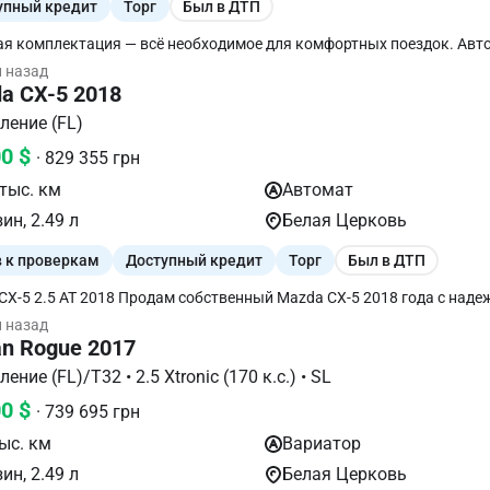
упный кредит
Торг
Был в ДТП
 комплектация — всё необходимое для комфортных поездок. Автомобиль
тью обслужен, никаких вложений не требует: • заменено масло в дв
й назад
е передач (вместе с фильтром); • очищен впускной коллектор от на
a CX-5 2018
ая проблема этого двигателя уже устранена; • полностью обслужен
оление (FL)
 владельца.
00 $
· 829 355 грн
тыс. км
Автомат
ин, 2.49 л
Белая Церковь
в к проверкам
Доступный кредит
Торг
Был в ДТП
 Продам собственный Mazda CX-5 2018 года с надежным
овым двигателем 2.5 и автоматической коробкой передач. Автомо
й назад
м техническом и визуальном состоянии, полностью исправен и гот
an Rogue 2017
з США. Повреждения были в задней части
, ремонт выполнен профессионально с использованием качествен
II поколение (FL)/T32 • 2.5 Xtronic (170 к.с.) • SL
тей. Геометрия кузова восстановлена, автомобиль едет ровно, без
00 $
в и замечаний. Характеристики: * Год выпуска: 2018 * Двигатель:
· 739 695 грн
ин * КПП: автомат * Привод: передний * Пробег: 220 000 км Преимущества
ыс. км
Вариатор
вигатель 2.5. * Плавная работа
тической коробки передач. * Ухоженный салон. * Хорошее техниче
ин, 2.49 л
Белая Церковь
ние. * Кондиционер/климат-контроль. * Камера заднего вида. * Круи