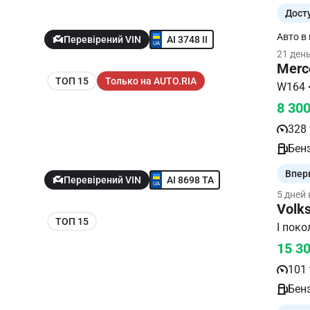
Дост
Авто в гарному стані. Skoda
AI 3748 II
Перевірений VIN
Карвек
21 ден
справн
Merc
ТОП 15
Только на AUTO.RIA
8 30
328 
Бенз
Впер
AI 8698 TA
Перевірений VIN
5 дней
Volk
ТОП 15
I пок
15 3
101 
Бенз