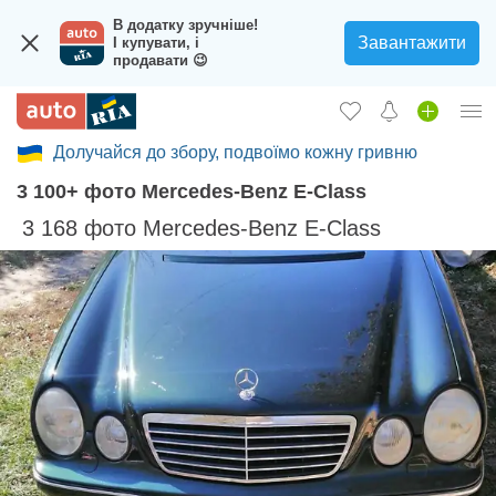
В додатку зручніше!
Завантажити
І купувати, і
продавати 😉
Долучайся до збору, подвоїмо кожну гривню
Вход в кабинет
3 100+ фото Mercedes-Benz E-Class
Збір на авто для ЗСУ
3 168 фото Mercedes-Benz E-Class
Автомобили б/у
Новые авто
Новости
Отзывы об авто
Все для авто
Загрузить приложение