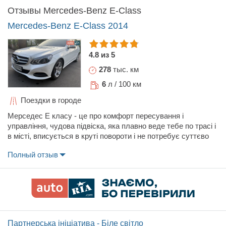
Отзывы Mercedes-Benz E-Class
Mercedes-Benz E-Class 2014
4.8 из 5
278
тыс. км
6
л / 100 км
Поездки в городе
Мерседес Е класу - це про комфорт пересування і
управління, чудова підвіска, яка плавно веде тебе по трасі і
в місті, вписується в круті повороти і не потребує суттєво
великих витрат на її обслуговування. Досить економічний
Полный отзыв
двигун, в залежності від швидкості по трасі витрата від 5,0 -
6,0 літрів ДП. З часом після 200 - 220 тис. пробігу виходять з
ладу гумові та пласмасові вироби на двигуні різні трубки,
втулки та патрубки, металеві деталі дуже надійні. Зручна
АКПП, яка розташована під кермом.
Партнерська ініціатива - Біле світло