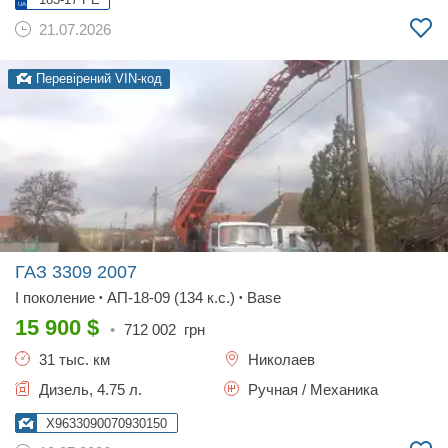
21.07.2026
Перевірений VIN-код
ГАЗ 3309
2007
I поколение
АП-18-09 (134 к.с.)
Base
•
•
15 900
$
•
712 002
грн
31 тыс. км
Николаев
Дизель, 4.75 л.
Ручная / Механика
X9633090070930150