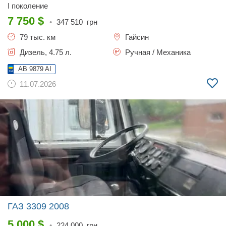
I поколение
7 750
$
•
347 510
грн
79 тыс. км
Гайсин
Дизель, 4.75 л.
Ручная / Механика
AB 9879 AI
11.07.2026
ГАЗ 3309
2008
5 000
$
•
224 000
грн