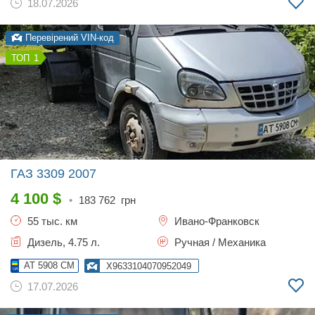
18.07.2026
Перевірений VIN-код
1
ГАЗ 3309
2007
4 100
$
•
183 762
грн
55 тыс. км
Ивано-Франковск
Дизель, 4.75 л.
Ручная / Механика
AT 5908 CM
X9633104070952049
17.07.2026