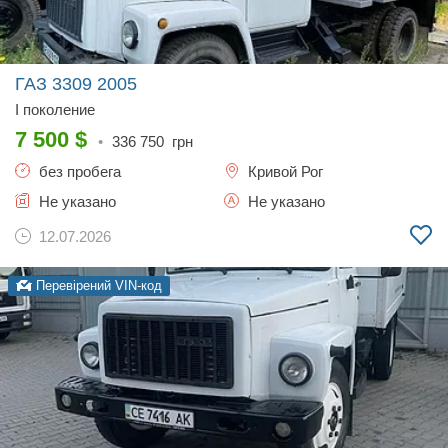
ГАЗ 3309
2005
I поколение
7 500
$
•
336 750
грн
без пробега
Кривой Рог
Не указано
Не указано
12.07.2026
Перевірений VIN-код