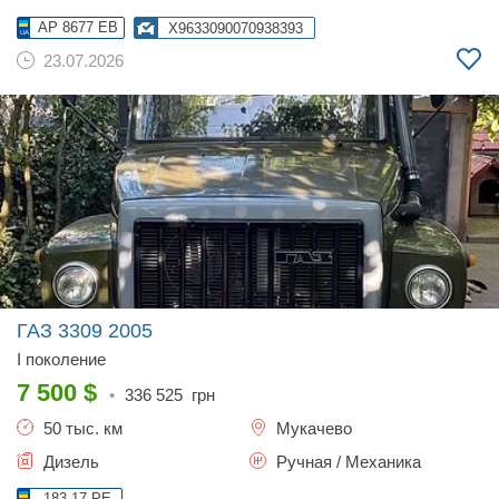
AP 8677 EB
X9633090070938393
23.07.2026
ГАЗ 3309
2005
I поколение
7 500
$
•
336 525
грн
50 тыс. км
Мукачево
Дизель
Ручная / Механика
183-17 PE