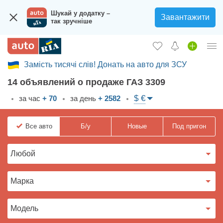
Шукай у додатку –
Завантажити
так зручніше
Замість тисячі слів! Донать на авто для ЗСУ
Вход в кабинет
14 объявлений о продаже ГАЗ 3309
Збір на авто для ЗСУ
$ €
за час
+ 70
за день
+ 2582
Автомобили б/у
Все
авто
Б/у
Новые
Под пригон
Новые авто
Новости
Отзывы об авто
Все для авто
Загрузить приложение