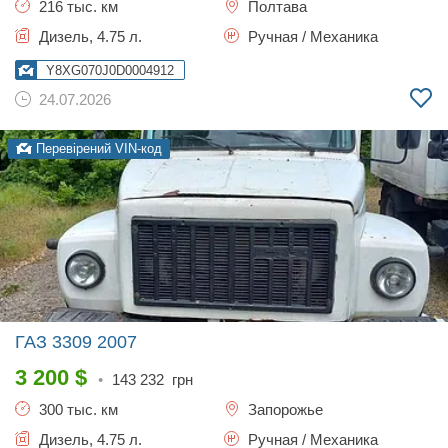
216 тыс. км
Полтава
Дизель, 4.75 л.
Ручная / Механика
Y8XG070J0D0004912
24.07.2026
Перевірений VIN-код
ГАЗ 3309
2007
3 200
$
•
143 232
грн
300 тыс. км
Запорожье
Дизель, 4.75 л.
Ручная / Механика