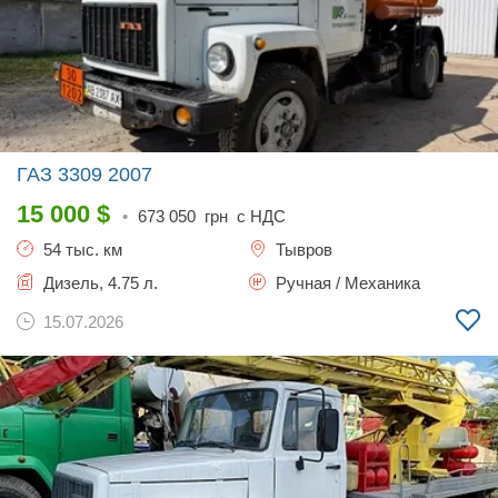
ГАЗ 3309
2007
15 000
$
•
673 050
грн с НДС
54 тыс. км
Тывров
Дизель, 4.75 л.
Ручная / Механика
15.07.2026