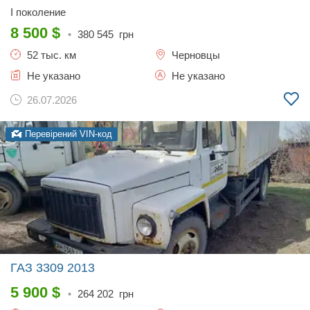
I поколение
8 500
$
•
380 545
грн
52 тыс. км
Черновцы
Не указано
Не указано
26.07.2026
Перевірений VIN-код
ГАЗ 3309
2013
5 900
$
•
264 202
грн