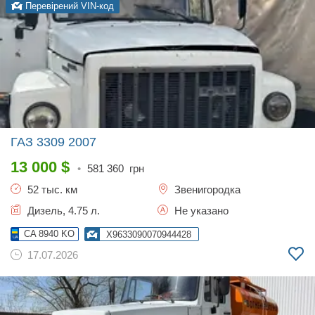
Перевірений VIN-код
ГАЗ 3309
2007
13 000
$
•
581 360
грн
52 тыс. км
Звенигородка
Дизель, 4.75 л.
Не указано
CA 8940 KO
X9633090070944428
17.07.2026