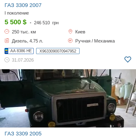
ГАЗ 3309
2007
I поколение
5 500
$
•
246 510
грн
250 тыс. км
Киев
Дизель, 4.75 л.
Ручная / Механика
AA 8386 HE
X9633090070947952
31.07.2026
ГАЗ 3309
2005