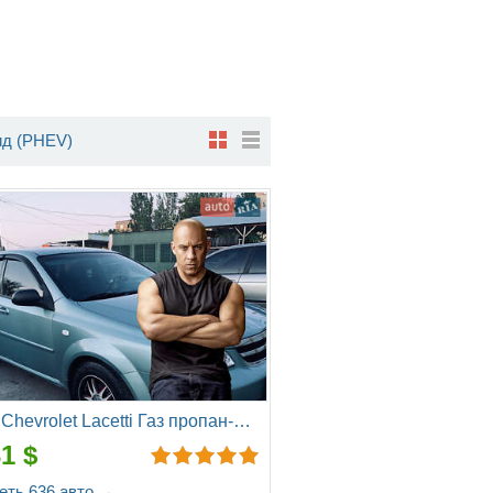
ид (PHEV)
Цены Chevrolet Lacetti Газ пропан-бутан / Бензин
31 $
еть 636 авто →