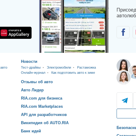
Присоед
автолюб
Новости
 авто
Тест-драйвы
Электромобили
Растаможка
Онлайн-журнал
Как подготовить авто к зиме
Отзывы об авто
Авто Лидер
RIA.com для бизнеса
RIA.com Marketplaces
API для разработчиков
Википедия об AUTO.RIA
Безопасн
Банк идей
Соглашен