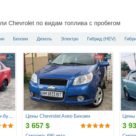
и Chevrolet по видам топлива c пробегом
ин
Бензин
Дизель
Электро
Гибрид (HEV)
Гибр
Цены Chevrolet Aveo Газ пропан-бутан / Бензин
Цены Chevrolet Aveo Бензин
3 657 $
3 9
Смотреть 690 авто →
Смотр