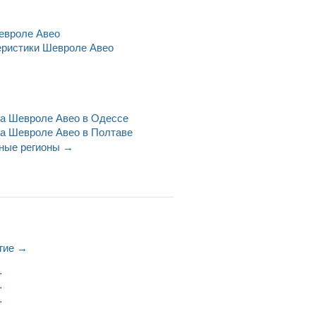
евроле Авео
еристики Шевроле Авео
а Шевроле Авео в Одессе
а Шевроле Авео в Полтаве
ные регионы →
гие →
ода
ода
ода