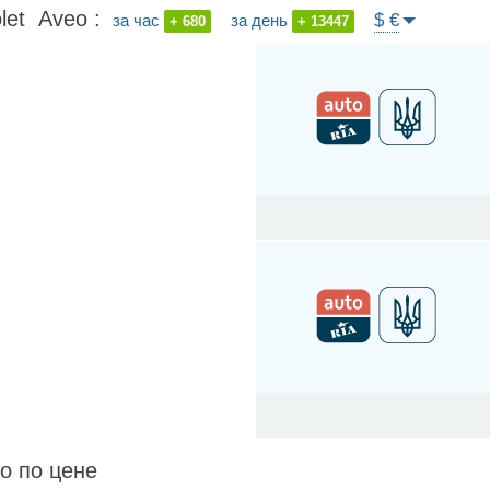
et Aveo :
$ €
за час
за день
+ 680
+ 13447
44.80
↓
51.94
↓
о по цене