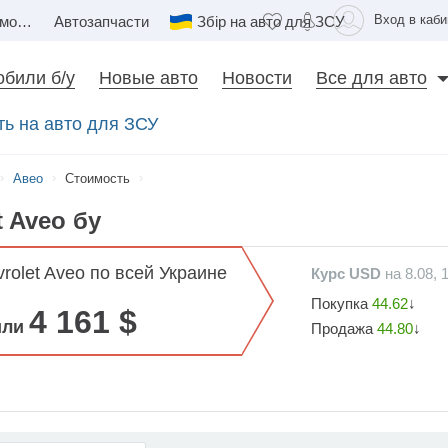
Вход в каби
Недвижимость
Автозапчасти
Збір на авто для ЗСУ
били б/у
Новые авто
Новости
Все для авто
ать на авто для ЗСУ
Авео
Стоимость
 Aveo бу
rolet Aveo по всей Украине
Курс USD
на 8.08, 
Покупка
44.62
↓
4 161 $
или
Продажа
44.80
↓