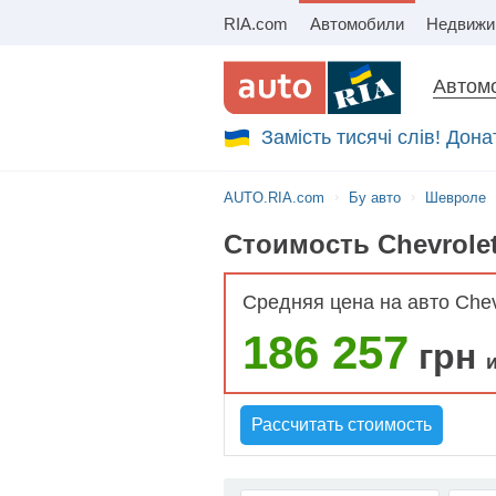
RIA.com
Автомобили
Автомо
Замість тисячі слів! Дон
AUTO.RIA.com
Бу авто
Шевроле
Cтоимость Chevrolet
Средняя цена на авто Chev
186 257
грн
Рассчитать стоимость