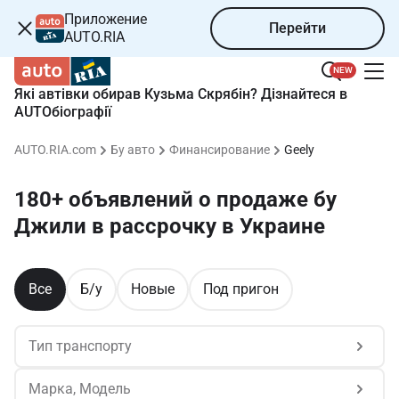
Приложение
Перейти
AUTO.RIA
NEW
Які автівки обирав Кузьма Скрябін? Дізнайтеся в
AUTOбіографії
AUTO.RIA.com
Бу авто
Финансирование
Geely
180+ объявлений о продаже бу 
Джили в рассрочку в Украине 
Все
Б/у
Новые
Под пригон
Тип транспорту
Марка, Модель