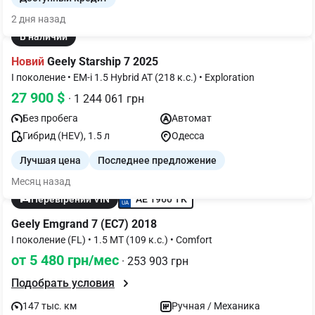
2 дня назад
В наличии
Новий
Geely Starship 7 2025
I поколение • EM-i 1.5 Hybrid AT (218 к.с.) • Exploration
27 900 $
· 1 244 061 грн
Без пробега
Автомат
Гибрид (HEV), 1.5 л
Одесса
Лучшая цена
Последнее предложение
Месяц назад
AE 1960 TK
Перевірений VIN
Geely Emgrand 7 (EC7) 2018
I поколение (FL) • 1.5 MT (109 к.с.) • Comfort
от 5 480 грн/мес
· 253 903 грн
Подобрать условия
147 тыс. км
Ручная / Механика