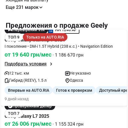
Еще 231 марок
Предложения о продаже Geely
HH 1246 AP
Перевірений VIN
ТОП 9
Только на AUTO.RIA
Geely Galaxy Starship 7 2024
I поколение • DM-i 1.5T Hybrid (238 к.с.) • Navigation Edition
от 19 640 грн/мес
· 1 186 670 грн
Подобрать условия
12 тыс. км
Не указано
Гибрид (REEV), 1.5 л
Одесса
Впервые на AUTO.RIA
Готов к проверкам
Доступный кр
9 дней назад
Проверенный дилер
ТОП 7
Geely Galaxy L7 2025
от 26 006 грн/мес
· 1 155 324 грн