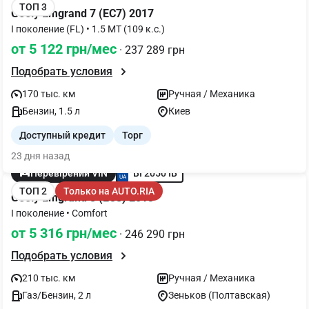
ТОП 3
Geely Emgrand 7 (EC7) 2017
I поколение (FL) • 1.5 MT (109 к.с.)
от 5 122 грн/мес
· 237 289 грн
Подобрать условия
170 тыс. км
Ручная / Механика
Бензин, 1.5 л
Киев
Доступный кредит
Торг
23 дня назад
BI 2050 IB
Перевірений VIN
ТОП 2
Только на AUTO.RIA
Geely Emgrand 8 (EC8) 2013
I поколение • Comfort
от 5 316 грн/мес
· 246 290 грн
Подобрать условия
210 тыс. км
Ручная / Механика
Газ/Бензин, 2 л
Зеньков (Полтавская)