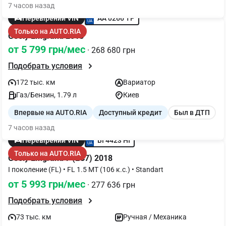
7 часов назад
AA 0266 TP
Перевірений VIN
Только на AUTO.RIA
Geely Emgrand 2013
от 5 799 грн/мес
· 268 680 грн
Подобрать условия
172 тыс. км
Вариатор
Газ/Бензин, 1.79 л
Киев
Впервые на AUTO.RIA
Доступный кредит
Был в ДТП
7 часов назад
BI 4423 HI
Перевірений VIN
Только на AUTO.RIA
Geely Emgrand 7 (EC7) 2018
I поколение (FL) • FL 1.5 MT (106 к.с.) • Standart
от 5 993 грн/мес
· 277 636 грн
Подобрать условия
73 тыс. км
Ручная / Механика