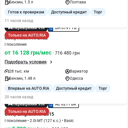
Бензин, 1.5 л
Полтава
Готов к проверкам
Доступный кредит
Торг
11 часов назад
BH 0791 TB
Перевірений VIN
Только на AUTO.RIA
Geely Atlas Pro 2022
I поколение
от 16 128 грн/мес
· 716 480 грн
Подобрать условия
28 тыс. км
Вариатор
Бензин, 1.48 л
Одесса
Впервые на AUTO.RIA
Доступный кредит
Торг
20 часов назад
AC 0211 BK
Перевірений VIN
Только на AUTO.RIA
Geely Emgrand X7 2015
I поколение • 2.0i MT (127 к.с.) • Basic