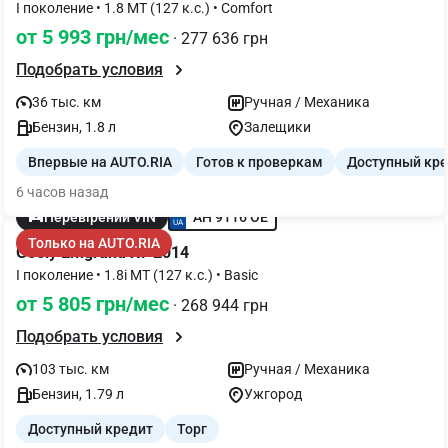
I поколение • 1.8 MT (127 к.с.) • Comfort
от 5 993 грн/мес
· 277 636 грн
Подобрать условия
36 тыс. км
Ручная / Механика
Бензин, 1.8 л
Залещики
Впервые на AUTO.RIA
Готов к проверкам
Доступный кр
6 часов назад
AH 9116 OE
Перевірений VIN
Только на AUTO.RIA
Geely Emgrand X7 2014
I поколение • 1.8i MT (127 к.с.) • Basic
от 5 805 грн/мес
· 268 944 грн
Подобрать условия
103 тыс. км
Ручная / Механика
Бензин, 1.79 л
Ужгород
Доступный кредит
Торг