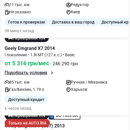
11 тыс. км
Редуктор
Не указано
Киев
Готов к проверкам
Доставка в ваш город
Доступный кр
38 минут назад
Перевірений VIN
Geely Emgrand X7 2014
I поколение • 1.8i MT (127 к.с.) • Basic
от 5 316 грн/мес
· 246 290 грн
Подобрать условия
85 тыс. км
Ручная / Механика
Газ/Бензин, 1.79 л
Харьков
Доступный кредит
6 часов назад
BO 7303 BA
Перевірений VIN
Только на AUTO.RIA
Geely Emgrand 7 (EC7) 2013