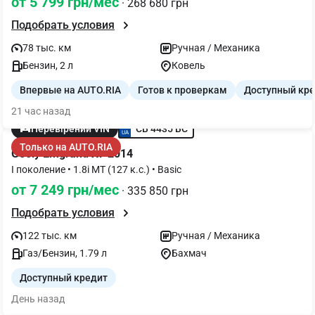
от 5 799 грн/мес
· 268 680 грн
Подобрать условия
78 тыс. км
Ручная / Механика
Бензин, 2 л
Ковель
Впервые на AUTO.RIA
Готов к проверкам
Доступный кр
21 час назад
CB 4435 BC
Перевірений VIN
Только на AUTO.RIA
Geely Emgrand X7 2014
I поколение • 1.8i MT (127 к.с.) • Basic
от 7 249 грн/мес
· 335 850 грн
Подобрать условия
122 тыс. км
Ручная / Механика
Газ/Бензин, 1.79 л
Бахмач
Доступный кредит
День назад