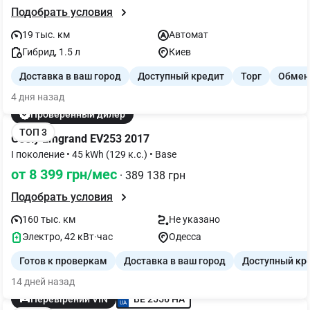
Подобрать условия
19 тыс. км
Автомат
Гибрид, 1.5 л
Киев
Доставка в ваш город
Доступный кредит
Торг
Обмен
4 дня назад
Проверенный дилер
ТОП 3
Geely Emgrand EV253 2017
I поколение • 45 kWh (129 к.с.) • Base
от 8 399 грн/мес
· 389 138 грн
Подобрать условия
160 тыс. км
Не указано
Электро, 42 кВт·час
Одесса
Готов к проверкам
Доставка в ваш город
Доступный кр
14 дней назад
BE 2556 HA
Перевірений VIN