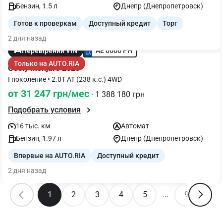
Бензин, 1.5 л
Днепр (Днепропетровск)
Готов к проверкам
Доступный кредит
Торг
2 дня назад
AE 0666 PH
Перевірений VIN
Только на AUTO.RIA
Geely Monjaro 2023
I поколение • 2.0T AT (238 к.с.) 4WD
от 31 247 грн/мес
· 1 388 180 грн
Подобрать условия
16 тыс. км
Автомат
Бензин, 1.97 л
Днепр (Днепропетровск)
Впервые на AUTO.RIA
Доступный кредит
2 дня назад
1
2
3
4
5
...
9