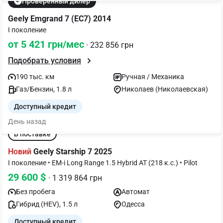
Проверенный дилер
Geely Emgrand 7 (EC7) 2014
I поколение
от 5 421 грн/мес
· 232 856 грн
Подобрать условия
190 тыс. км
Ручная / Механика
Газ/Бензин, 1.8 л
Николаев (Николаевская)
Доступный кредит
День назад
В поставке
Новий
Geely Starship 7 2025
I поколение • EM-i Long Range 1.5 Hybrid AT (218 к.с.) • Pilot
29 600 $
· 1 319 864 грн
Без пробега
Автомат
Гибрид (HEV), 1.5 л
Одесса
Доступный кредит